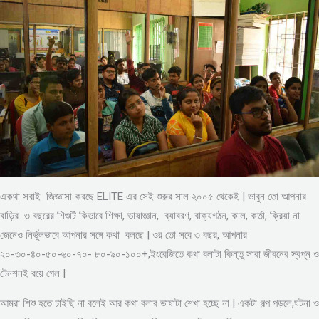
একথা সবাই জিজ্ঞাসা করছে ELITE এর সেই শুরুর সাল ২০০৫ থেকেই | ভাবুন তো আপনার
বাড়ির ৩ বছরের শিশুটি কিভাবে শিক্ষা, ভাষাজ্ঞান, ব্যাবরণ, বাক্যগঠন, কাল, কর্তা, ক্রিয়া না
জেনেও নির্ভুলভাবে আপনার সঙ্গে কথা বলছে | ওর তো সবে ৩ বছর, আপনার
২০-৩০-৪০-৫০-৬০-৭০- ৮০-৯০-১০০+,ইংরেজিতে কথা বলাটা কিন্তু সারা জীবনের স্বপ্ন ও
টেনশনই রয়ে গেল |
আমরা শিশু হতে চাইছি না বলেই আর কথা বলার ভাষাটা শেখা হচ্ছে না | একটা গল্প পড়লে,ঘটনা ও