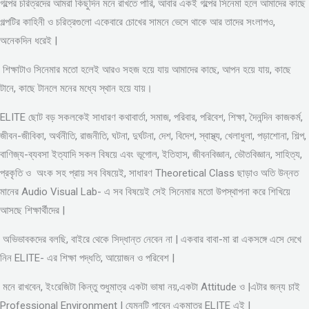
গল্পের চরিত্রদের আমরা কিছুদিন মনে রাখতে পারি, আবার একই গল্পের সিনেমা হলে আমাদের কাছে
গল্পটির কাহিনী ও চরিত্রগুলো একেবারে চোখের সামনে ভেসে থাকে আর তাদের সংলাপও,
অনেকদিন ধরেই |
শিক্ষাটাও সিনেমার মতো হলেই আরও সহজ হয়ে যায় আমাদের কাছে, আপন হয়ে যায়, কাছে
টানে, কাছে টানলে মনের মধ্যে স্থান হয়ে যায়।
ELITE ছোট বড় সকলকেই সাধারণ কথাবার্তা, সমাজ, পরিবার, পরিবেশ, শিক্ষা, দৈনন্দিন কাজকর্ম,
জীবন-জীবিকা, অর্থনীতি, রাজনীতি, ঘটনা, দুর্ঘটনা, দেশ, বিদেশ, স্বাস্থ্য, খেলাধুলা, পড়াশোনা, শিল্প,
বাণিজ্য-ব্যবসা ইত্যাদি সকল বিষয়ে এবং ভূগোল, ইতিহাস, জীবনবিজ্ঞান, ভৌতবিজ্ঞান, সাহিত্য,
প্রকৃতি ও অংক সহ প্রায় সব বিষয়েই, সাধারণ Theoretical Class ছাড়াও অতি উন্নত
মানের Audio Visual Lab- এ সব বিষয়েই সেই সিনেমার মতো উপস্থাপনা করে শিখিয়ে
আসছে শিক্ষার্থীদের |
অভিভাবকদের বলছি, বাইরে থেকে সিদ্ধান্ত নেবেন না | একবার বাবা-মা রা একসঙ্গে এসে দেখে
নিন ELITE- এর শিক্ষা পদ্ধতি, আয়োজন ও পরিবেশ |
মনে রাখবেন, ইংরেজিটা কিন্তু শুধুমাত্র একটা ভাষা নয়,একটা Attitude ও |এটার জন্য চাই
Professional Environment | যেমনটি পাবেন একমাত্র ELITE এই |