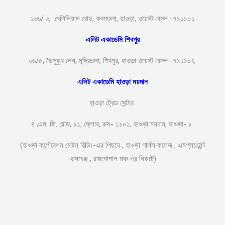
১৬৬/ ২, বেলিলিয়াস রোড, কদমতলা, হাওড়া, ওয়েস্ট বেঙ্গল -৭১১১০১
এলিট একাডেমি শিবপুর
২৬/৫, কৈপুকুর লেন, মন্দিরতলা, শিবপুর, হাওড়া ওয়েস্ট বেঙ্গল -৭১১১০২
এলিট একাডেমি হাওড়া ময়দান
হাওড়া ট্রেড সেন্টার
৪ ,এম. জি. রোড, ১১, ফ্লোর, রুম- ১১০১, হাওড়া ময়দান, হাওড়া- ১
(হাওড়া কর্পোরেশন মেইন বিল্ডিং-এর পিছনে , হাওড়া গার্লস কলেজ , এমপ্লয়মেন্ট
এক্সচেঞ্জ , রামগোপাল মঞ্চ এর নিকটে)