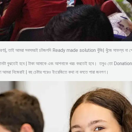
িক ধ্যানধারণা|, তাই আমরা সবসময়ই চটজলদি Ready made solution খুঁজি| খুঁজে সাফল
িজ্ঞানটা বুঝতেই হবে | টাকা আমাকে এবং আপনাকে খরচ করতেই হবে। তবুও তো Donation নয
মাণ আমরা নিজেরাই | বহু চেষ্টার পরেও ইংরেজিতে কথা না বলতে পারা জনগণ।