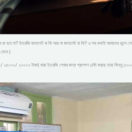
বা হবে না? ইংরেজি জানলেই বা কি আর না জানলেই বা কি? এ সব কথাই আমাদের ভুলে গেলে 
 ভেবে |
০/ ১৫০০০/ ২০০০০ টাকা| যারা ইংরেজি শেখার জন্য প্রাণপণ চেষ্টা করছে তারা কিন্তু 