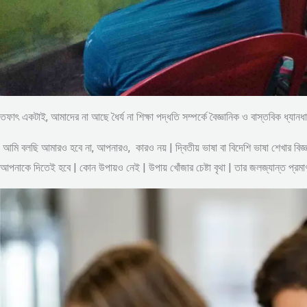
তফাৎ একটাই, আমাদের না আছে ধৈর্য না শিক্ষা পদ্ধতি সম্পর্কে বৈজ্ঞানিক ও বাস্তব
আমি বলছি আমারও হবে না, আপনারও, কারও নয় | দ্বিতীয় ভাষা বা বিদেশি ভাষা শেখার ব
আপনাকে দিতেই হবে | কোন উপায়ও নেই | উপায় খোঁজার চেষ্টা বৃথা | তার জলজ্যান্ত প্র