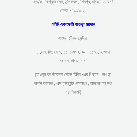
২৬/৫, কৈপুকুর লেন, মন্দিরতলা, শিবপুর, হাওড়া ওয়েস্ট
বেঙ্গল -৭১১১০২
এলিট একাডেমি হাওড়া ময়দান
হাওড়া ট্রেড সেন্টার
৪ ,এম. জি. রোড, ১১, ফ্লোর, রুম- ১১০১, হাওড়া
ময়দান, হাওড়া- ১
(হাওড়া কর্পোরেশন মেইন বিল্ডিং-এর পিছনে , হাওড়া
গার্লস কলেজ , এমপ্লয়মেন্ট এক্সচেঞ্জ , রামগোপাল মঞ্চ
এর নিকটে)