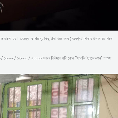
ভালো হয়। এজন্য যে সামান্য কিছু টাকা খরচ করে ( অবশ্যই শিক্ষার উপকারের সাথে
৫০০০/ ১০০০০/ ১৫০০০ / ২০০০০ টাকার বিনিময়ে যদি কোন “ইংরাজি ইনজেকশন” পাওয়া