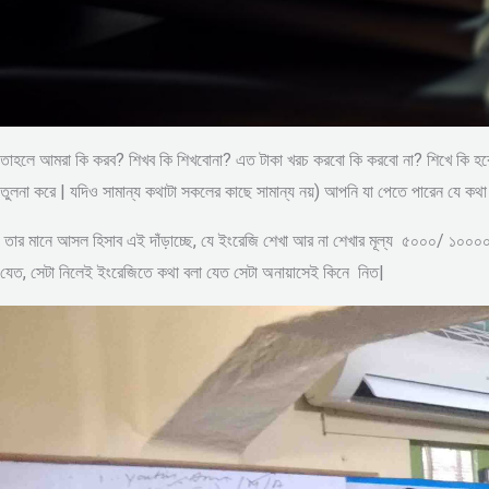
তাহলে আমরা কি করব? শিখব কি শিখবোনা? এত টাকা খরচ করবো কি করবো না? শিখে কি হবে 
তুলনা করে | যদিও সামান্য কথাটা সকলের কাছে সামান্য নয়) আপনি যা পেতে পারেন যে কথা
তার মানে আসল হিসাব এই দাঁড়াচ্ছে, যে ইংরেজি শেখা আর না শেখার মূল্য ৫০০০/ ১০০০
যেত, সেটা নিলেই ইংরেজিতে কথা বলা যেত সেটা অনায়াসেই কিনে নিত|