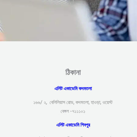
ঠিকানা
এলিট একাডেমি কদমতলা
১৬৬/ ২, বেলিলিয়াস রোড, কদমতলা, হাওড়া, ওয়েস্ট
বেঙ্গল -৭১১১০১
এলিট একাডেমি শিবপুর