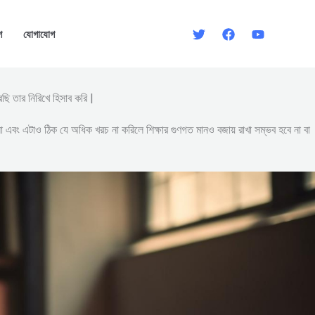
গ
যোগাযোগ
ছি তার নিরিখে হিসাব করি |
না এবং এটাও ঠিক যে অধিক খরচ না করিলে শিক্ষার গুণগত মানও বজায় রাখা সম্ভব হবে না বা