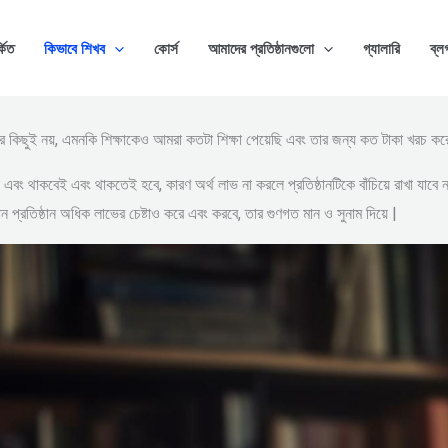
্কিত
কিভাবে শিখব
কোর্স
আমাদের প্রতিষ্ঠানগুলো
গ্যালারি
ব্ল
 কিছুই নয়, এমনকি শিক্ষাকেও আমরা কতটা শিক্ষা পেয়েছি এবং তার জন্য কত টাকা খরচ করে
এবং থাকবেই এবং থাকতেই হবে, কারণ অর্থ লাভ না করলে প্রতিষ্ঠানটিকে বাঁচিয়ে রাখা যাবে 
ন প্রতিষ্ঠান অধিক লাভের চেষ্টাও করে এবং করবে, তার গুণগত মান ও সুনাম দিয়ে |