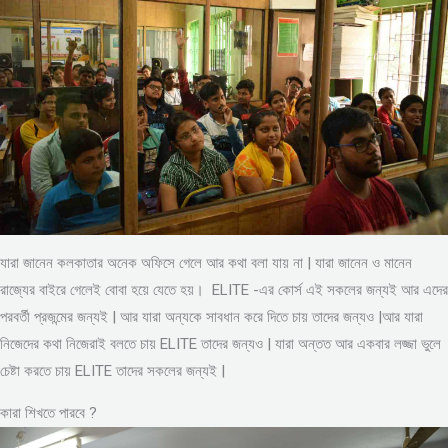
যারা জানেন কলকাতার অনেক অফিসে গেলে আর কথা বলা যায় না | যারা জানেন ও মানেন
রাজ্যের বাইরে গেলেই বোবা হয়ে যেতে হয়। ELITE -এর কোর্স এই সকলের জন্যই আর এদের
পরবর্তী প্রজন্মের জন্যই | আর যারা অন্যকে সাবধান করে দিতে চায় তাদের জন্যও |আর যারা
নিজেদের কথা নিজেরাই বলতে চায় ELITE তাদের জন্যও | যারা অন্তত আর একবার লজ্জা ভুলে
চেষ্টা করতে চায় ELITE তাদের সকলের জন্যই |
কারা শিখতে পারবে ?