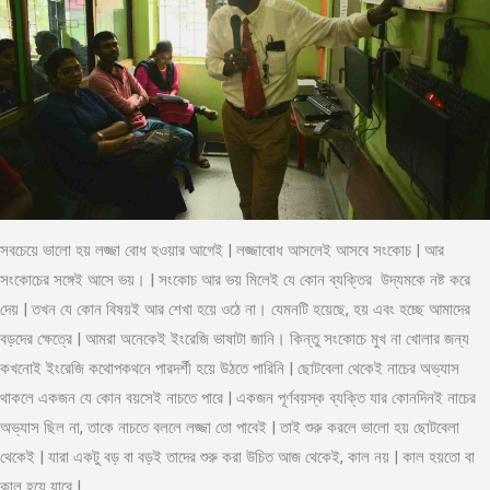
সবচেয়ে ভালো হয় লজ্জা বোধ হওয়ার আগেই | লজ্জাবোধ আসলেই আসবে সংকোচ | আর
সংকোচের সঙ্গেই আসে ভয়। | সংকোচ আর ভয় মিলেই যে কোন ব্যক্তির উদ্যমকে নষ্ট করে
দেয় | তখন যে কোন বিষয়ই আর শেখা হয়ে ওঠে না। যেমনটি হয়েছে, হয় এবং হচ্ছে আমাদের
বড়দের ক্ষেত্রে | আমরা অনেকেই ইংরেজি ভাষাটা জানি। কিন্তু সংকোচে মুখ না খোলার জন্য
কখনোই ইংরেজি কথোপকথনে পারদর্শী হয়ে উঠতে পারিনি | ছোটবেলা থেকেই নাচের অভ্যাস
থাকলে একজন যে কোন বয়সেই নাচতে পারে | একজন পূর্ণবয়স্ক ব্যক্তি যার কোনদিনই নাচের
অভ্যাস ছিল না, তাকে নাচতে বললে লজ্জা তো পাবেই | তাই শুরু করলে ভালো হয় ছোটবেলা
থেকেই | যারা একটু বড় বা বড়ই তাদের শুরু করা উচিত আজ থেকেই, কাল নয় | কাল হয়তো বা
কাল হয়ে যাবে |