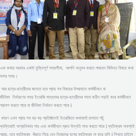
এক কথায় দরকার একটা যুক্তিপূর্ণ সময়সীমা, আপনি অনুভব করতে পারবেন বিভিন্ন বিষয়ে কথা
বলার সময়।
আর ছাত্র-ছাত্রীদের জানতে হবে প্রায় সব বিষয়ের উপরযাতে কর্মজীবনে বা
জীবিকা নির্ধারণের সময় ইংরেজি মাধ্যমের ছাত্র-ছাত্রীদের সাথে কঠিন লড়াই করে কর্মজীবনে
প্রবেশ করতে পারে বা জীবিকা নির্ধারণ করতে পারে |
কারণ এখন প্রায় সব বড় বড় প্রতিষ্ঠানেই ইংরেজিতে কথাবার্তা চালাতে পটু
ব্যক্তিরাই অগ্রাধিকার পায় এবং কর্মজীবনে দ্রুত উন্নতি লাভ করতে পারে | ব্যতিক্রম অবশ্যই
আছে, তবে ব্যতিক্রম খুঁজতে গিয়ে যেন নিজেদের যুগের ব্যতিক্রম না করে তুলি | শিখতে চাইলে