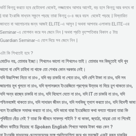
ভর্তি কিন্তু করতে হবে ছোটবেলা থেকেই, লজ্জাবোধ আসার আগেই, বড় হলে কিন্তু আর বলবে না
| যারা ইংরাজি মাধ্যম স্কুলে পড়ছে তারা কিন্তু ৩-৪ বছর বয়স থেকেই পড়ছে | বিস্তারিত
জানতে বা আলোচনার জন্য আজই ELITE-এ আসুন | অথবা আপনার এলাকায় ELITE-এর
Seminar-এ যোগদান করে সব জেনে নিন | অথবা প্রতি বৃহস্পতিবার বিকাল ৫ টায়
Guardian Seminar-এ যোগ দিয়ে সব জেনে নিন |
এটা কি শিখতেই হবে ?
মোটেও নয়, তোমার ইচ্ছা। শিখলেও ভালো না শিখলেও তাই। তোমার সব কিছুতেই যদি খুব
ভালো বা বেশি চাহিদা না থাকে তো শেখার কোন দরকার নেই।
যদি উচ্চশিক্ষা নিতে না চাও , যদি বড় চাকরি না পেতে চাও, যদি বেশি টাকা না চাও, যদি সব
জায়গায় মুখ খুলতে না চাও, যদি ক্লাসরুমে ইংরেজিতে প্রশ্নের উত্তর না দিয়ে চুপ থাকতে চাও,
যদি অন্য রাজ্যে চাকরি না চাও, যদি বিদেশে যেতে না চাও, যদি IT তে চাকরি না চাও, যদি
পশ্চিমবঙ্গেই থাকতে চাও, যদি সাধারন জীবন চাও, যদি সবকিছু ত্যাগ করতে চাও, যদি বিদেশী ভাষা
বলে ইংরাজিকে সমাদর করতে না চাও, যদি ভাবো যারা ইংরেজিতে কথা বলতে পারেনা তারা কি
পৃথিবীতে বেঁচে নেই ? তারা কি জীবনে সাফল্য পাইনি ? বা কাকা, জ্যাঠা, দাদুরা তো না শিখেই
জীবন কাটিয়ে দিয়েছে বা Spoken English শিখতে আবার টাকা খরচ কেন ?
বা ইংরেজি মাধ্যমের ছেলেমেয়েদের সঙ্গে প্রতিযোগিতা করে খুব সহজেই একই রকম চাকরির