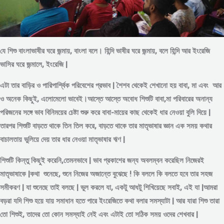
যে শিশু বাংলাভাষীর ঘরে জন্মায়, বাংলা বলে। হিন্দি ভাষীর ঘরে জন্মায়, বলে হিন্দি আর ইংরেজি
ভাসির ঘরে জন্মালে, ইংরেজি |
এটা তার বাড়ির ও পারিপার্শ্বিক পরিবেশের প্রভাব | শৈশব থেকেই শেখানো হয় বাবা, মা এবং আর
ও অনেক কিছুই, এলোমেলো ভাবেই।আস্তে আস্তে অবোধ শিশুটি বাবা,মা পরিবারের অনান্য
পরিজনের সঙ্গে ভাব বিনিময়ের চেষ্টা শুরু করে বাবা-মায়ের কাছ থেকেই ধার নেওয়া বুলি দিয়ে |
তারপর শিশুটি বাড়তে থাকে তিন তিল করে, বাড়তে থাকে তার মাতৃভাষার জ্ঞান এক সময় কথার
বাচালতায় ভুলিয়ে দেয় তার ধার নেওয়া মাতৃভাষার ঋণ |
শিশুটি কিন্তু কিছুই করেনি,তেমনভাবে | ভাব প্রকাশের জন্য অবলম্বন করেছিল নিজেরই
মাতৃভাষাকে |কথা শুনেছে, শুনে নিজের অজান্তে বুঝেছে ! কি বললে কি বলতে হবে তার সহজ
সমীকরণ | যা শুনেছে তাই বলছে | ভুল করলে যা, একটু আধটু শিখিয়েছে সবাই, এই যা |আমরা
বড়রা যদি শিশু হয়ে যায় সমাধান হতে পারে ইংরেজিতে কথা বলার সমস্যাটা | আর যারা শিশু তারা
তো শিশুই, তাদের তো কোন সমস্যাই নেই এবং এটাই তো সঠিক সময় ওদের শেখবার |