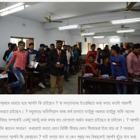
প্রথমে ভাবতে হবে আপনি কি চাইছেন ? বা সন্তানদের ইংরেজিতে কথা বলায় কতটা পারদর্শী
করতে চাইছেন। ? শুধুমাত্র অফিসিয়াল কাজ কর্ম চালাতে যতটুকু দরকার ততটুকু নাকি অনেক
বিষয় সম্পর্কেই একটু আধটু কথা বলার মত যোগ্যতা অর্জন করতে চাইছেন বা চাইবেন। ? আপনি
কি জানেন সাধারণ কথাবার্তা বলতে কোন নির্দিষ্ট সীমার কোন সীমারেখা টানা যায় না ? সাধারণ
বলতে আপনি কি বোঝাবেন ? যাই বলতে যান না কেন প্রায় সব বিষয়কেই আপনি ছুঁয়ে যান কথা