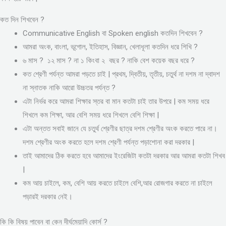
কত দিন শিখবেন ?
Communicative English বা Spoken english কতদিন শিখবেন ?
আমরা অংক, বাংলা, ভূগোল, ইতিহাস, বিজ্ঞান, খেলাধূলা কতদিন ধরে শিখি ?
৬ মাস ? ১২ মাস ? না ১ কিংবা ২ বছর ? নাকি বেশ কয়েক বছর ধরে ?
কত শ্রেণী পর্যন্ত আমরা পড়তে চাই | প্রথম, দ্বিতীয়, তৃতীয়, চতুর্থ না দশম না দ্বাদশ
না স্নাতক নাকি আরো উচ্চতর পর্যন্ত ?
এটা নির্ভর করে আমরা শিক্ষার স্তর বা মান কতটা চাই তার উপরে | কম সময় ধরে
শিখলে কম শিক্ষা, আর বেশি সময় ধরে শিখলে বেশি শিক্ষা |
এটা অন্তত সবাই জানে যে চতুর্থ শ্রেণীর ছাত্র দশম শ্রেণীর অংক করতে পারে না।
দশম শ্রেণীর অংক করতে হলে দশম শ্রেণী পর্যন্ত পড়াশোনা করা দরকার |
তাই আমাদের ঠিক করতে হবে আমাদের ইংরেজিটা কতটা দরকার আর আমরা কতটা শিখব
|
কম আয় চাইলে, কম, বেশি আয় করতে চাইলে বেশি,আর রোজগার করতে না চাইলে
পড়ারই দরকার নেই।
কি কি বিষয় পাবেন বা কেন দীর্ঘমেয়াদি কোর্স ?