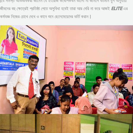
|যে সমস্ত অভিভাবকরা জানেন যে ইংরেজি কথোপকথন ভালো না জানলে বর্তমান যুগ অনুযায়ী
জীবনের বহু ক্ষেত্রেই প্রতিষ্ঠা পেতে অসুবিধা হবেই তারা আর দেরি না করে আজই
ELITE
এর
কর্মযজ্ঞ নিজের চোখে দেখে ও কানে শুনে ছেলেমেয়েদের ভর্তি করান |