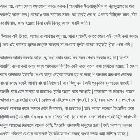
এখন নয়, এখন যেমন পড়াশোনা করছে করুক | মাধ্যমিক উচ্চমাধ্যমিক বা গ্রাজুয়েশনের পরে
করলেই ভালো হবে | আমরাও আর সকলের মতই বড় হয়েই তো দু একবার বিচ্ছিন্ন
ভাবে
চেষ্টা
করেছিলাম, কাজ হয়েছে কিনা সেটা কিন্তু আমরা সবাই জানি।
উপরের এই চিন্তা, আমার বা আপনার শুধু নয়, সারা সমাজই বলতে গেলে এই একই কথা ভাবছে
| আর এই ভাবনার ভুলের মধ্যেই সাফল্য না পাওয়ার ভুলটা আমরা সহজেই খুঁজে পেতে পারি |
আমাদের জানার দরকার আছে যে, কথা বলার জন্য সব সময় শেখার দরকার হয় না | আপনি
বাঙালি, বাংলা কথা বলার জন্য আপনাকে কি ঠিক সেই ভাবে বাংলা কথা শেখানো হয়েছে ? যেমন
ভাবে আপনাকে ইংরেজি শেখার জন্য মেহনত করতে হয় বা হচ্ছে ? আপনার চারপাশে লোকের
বাংলা বলছে বলেই আপনি বাংলা শিখছেন | আর কিছু নয় | এটা প্রকৃতির ব্যাপারের মতোই |
আপনি গায়ে রোদ মাখতে না চাইলেও সূর্যের আলো গায়ে লাগবেই | বাতাসকে না চাইলেও বাতাস
আপনার গায়ে ছোঁয়া দেবেই | দেখতে না চাইলেও চোখ খুলবেই | সেই রকম আপনার চারপাশে যে
কথাই আপনার কানে আসবে সেটা শিখবেনই, না চাইলেও | তাই আমরা অনেকে ইংরেজির চেয়ে
হিন্দিটা একটু ভালোই বলি এবং কাজ চালিয়ে নিই |তার কারণ বাংলা ভাষার পরেই হিন্দি ভাষাভাষী
মানুষ আমাদের চারপাশে অনেক বেশি, ইংরেজি ভাষাভাষী মানুষের চেয়ে | তাই আপনার দরকার
একটা পরিবেশ যেখানে অনেকেই ইংরেজিতে কথা বলছে অথবা বলার চেষ্টা চালিয়ে যাচ্ছে |