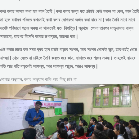
কথা বলার আসল কথা হল কান তৈরি | কথা বলার জন্য যত চেষ্টাই কেউ করুন না কেন, কান তৈরি
না হলে যথাযথ গতিতে কখনোই কথা বলার যোগ্যতা অর্জন করা যাবে না | কান তৈরি সাথে সাথে
যথেষ্ট পরিমাণে
শব্দের
সঞ্চয় না থাকলেই যত বিপত্তি | প্রথমে শোনা তারপর মাতৃভাষায় বাক্য
সাজানো, তারপর বিদেশি ভাষার রূপান্তর, তারপর বলা |
এই বলার মাঝে যত সময় ব্যয় হবে ততই বাড়বে সংশয়, আর সংশয় থেকেই ভুল, তারপরেই থেমে
যাওয়া | থেমে যেতে না চাইলে তৈরি করতে হবে কান, বাড়াতে হবে শব্দের সঞ্চয়। তাহলেই বাড়বে
গতি আর গতি বাড়লেই সাফল্য, আর সাফল্য আনন্দ, আরও সাফল্য |
শোনার অভ্যাস, বলার অভ্যাস বাকি আর কিছু চাই না