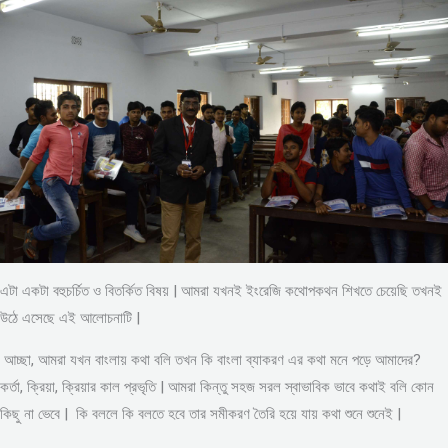
এটা একটা বহুচর্চিত ও বিতর্কিত বিষয় | আমরা যখনই ইংরেজি কথোপকথন শিখতে চেয়েছি তখনই
উঠে এসেছে এই আলোচনাটি |
আচ্ছা, আমরা যখন বাংলায় কথা বলি তখন কি বাংলা ব্যাকরণ এর কথা মনে পড়ে আমাদের?
কর্তা, ক্রিয়া, ক্রিয়ার কাল প্রভৃতি | আমরা কিন্তু সহজ সরল স্বাভাবিক ভাবে কথাই বলি কোন
কিছু না ভেবে | কি বললে কি বলতে হবে তার সমীকরণ তৈরি হয়ে যায় কথা শুনে শুনেই |