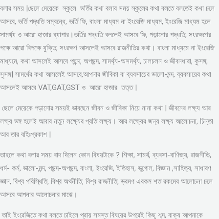
বলার সময় |ছেলে মেয়েকে স্কুলে ভর্তির কথা বলার সময় স্কুলের কথা বলতে বলতেই কথা চলে
আসবে, ভর্তি পদ্ধতি সম্বন্ধে, ভর্তি ফি, বাংলা মাধ্যম না ইংরেজি মাধ্যম, ইংরেজি মাধ্যম হলে
সামর্থ্য ও আরো হাজার ব্যাপার।ভর্তির পদ্ধতি বললেই আসবে ফি, পড়ানোর পদ্ধতি, সংরক্ষণের
পক্ষে আরো বিপক্ষে যুক্তি, সংরক্ষণ আসলেই আসবে রাজনীতির কথা। বাংলা মাধ্যমে না ইংরেজি
মাধ্যমে, কথা আসলেই আসবে পছন্দ, অপছন্দ, সামর্থ্য-অসমর্থ্য, চালচলন ও জীবনধারা, কুসঙ্গ,
সুসঙ্গ| সামর্থের কথা আসলেই আসবে,আপনার জীবিকা বা ব্যবসায়ের ভালো-মন্দ, ব্যবসায়ের কথা
আসলেই আসবে VAT,GAT,GST ও আরো হাজার তত্ত |
ছেলে মেয়েকে পড়ানোর সময়ই ভাবছেন জীবন ও জীবিকা নিয়ে নানা কথা | জীবনের লক্ষ্য আর
লক্ষ্য ভঙ্গ হলেই আবার নতুন লক্ষ্যের প্রতি লক্ষ্য। আর লক্ষ্যের জন্য লক্ষ্য আলোচনা, চিন্তা
আর তার বহিঃপ্রকাশ |
তাহলে কথা বলার সময় বাদ দিলেন কোন বিষয়টাকে ? শিক্ষা, সামর্থ, ব্যবসা-বাণিজ্য, রাজনীতি,
ধর্ম- কর্ম, ভালো-মন্দ, পছন্দ-অপছন্দ, বাংলা, ইংরেজি, ইতিহাস, ভূগোল, বিজ্ঞান ,সাহিত্য, সাধারণ
জ্ঞান, বিশ্ব পরিস্থিতি, বিশ্ব অর্থনীতি, বিশ্ব রাজনীতি, ভ্রমণ এরকম শত রকমের আলোচনা চলে
আসবে আপনার আলোচনার মাঝে।
তাই ইংরেজিতে কথা বলতে চাইলে প্রায় সমস্ত বিষয়ের উপরেই কিছু শব্দ, বাক্য আপনাকে