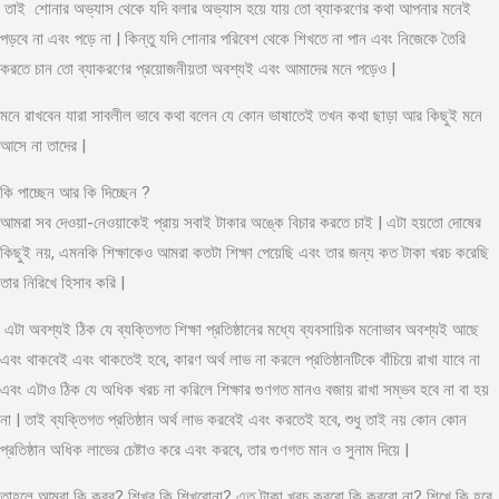
তাই শোনার অভ্যাস থেকে যদি বলার অভ্যাস হয়ে যায় তো ব্যাকরণের কথা আপনার মনেই
পড়বে না এবং পড়ে না | কিন্তু যদি শোনার পরিবেশ থেকে শিখতে না পান এবং নিজেকে তৈরি
করতে চান তো ব্যাকরণের প্রয়োজনীয়তা অবশ্যই এবং আমাদের মনে পড়েও |
মনে রাখবেন যারা সাবলীল ভাবে কথা বলেন যে কোন ভাষাতেই তখন কথা ছাড়া আর কিছুই মনে
আসে না তাদের |
কি পাচ্ছেন আর কি দিচ্ছেন ?
আমরা সব দেওয়া-নেওয়াকেই প্রায় সবাই টাকার অঙ্কে বিচার করতে চাই | এটা হয়তো দোষের
কিছুই নয়, এমনকি শিক্ষাকেও আমরা কতটা শিক্ষা পেয়েছি এবং তার জন্য কত টাকা খরচ করেছি
তার নিরিখে হিসাব করি |
এটা অবশ্যই ঠিক যে ব্যক্তিগত শিক্ষা প্রতিষ্ঠানের মধ্যে ব্যবসায়িক মনোভাব অবশ্যই আছে
এবং থাকবেই এবং থাকতেই হবে, কারণ অর্থ লাভ না করলে প্রতিষ্ঠানটিকে বাঁচিয়ে রাখা যাবে না
এবং এটাও ঠিক যে অধিক খরচ না করিলে শিক্ষার গুণগত মানও বজায় রাখা সম্ভব হবে না বা হয়
না | তাই ব্যক্তিগত প্রতিষ্ঠান অর্থ লাভ করবেই এবং করতেই হবে, শুধু তাই নয় কোন কোন
প্রতিষ্ঠান অধিক লাভের চেষ্টাও করে এবং করবে, তার গুণগত মান ও সুনাম দিয়ে |
তাহলে আমরা কি করব? শিখব কি শিখবোনা? এত টাকা খরচ করবো কি করবো না? শিখে কি হবে