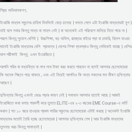
প্রিয় অভিভাবকগণ,
ইংরাজি মাধ্যম স্কুলের চাহিদা দিনদিনই বেড়ে চলেছে | বলতে গেলে এটা ইংরাজি মাধ্যমেরই যুগ |
তাই বলে সবার কিন্তু সাধ্য বা সাহস নেই | বা অনেকেই এই পরিবেশে মানিয়ে নিতে পারে না |
পরলে কিন্তু সুযোগ বেশিই | উচ্চশিক্ষা, বড় অফিস, রাজ্যের বাইরে পড়া বা চাকরি, বিদেশ যাওয়া
মানেই ইংরাজি মাধ্যমের বেশি প্রাধান্য | দেশের শিক্ষা ব্যবস্থাও কিন্তু সেদিকেই যাচ্ছে | বেশির
ভাগ পরীক্ষাই কিন্তু এখন ইংরেজিতে |
আপনি গরিব বা মধ্যবিত্ত বা লাখ লাখ টাকা খরচ করতে পারবেন না বলেই আপনার ছেলেমেয়েরা
কি অনেক পিছনে পড়ে থাকবে , এবং এই নিয়েই আপনিও কি অন্য সকলের মত ভীষণ দুশ্চিন্তায়
আছেন |
দুশ্চিন্তায় কিন্তু এখনই ভেঙে পড়ার কারণ নেই | সমাধান আপনার হাতেই আছে | আজই
ইংরাজিতে কথা বলায় পারদর্শী করে তুলতে ELITE-এর ২-৩ বছরের EME Course-এ ভর্তি
করান | গত ১০ বছর হাওড়ার প্রথম সারির স্কুলের ছেলেমেয়েরা এটাই করছে | অনেকটা ইংরাজি
মাধ্যমের মতোই তৈরি হচ্ছে ছেলেমেয়েরা | আপনার দুশ্চিন্তার শেষ | আর ইংরাজি মাধ্যমের
তুলনায় খরচ কিন্তু সামান্যই |