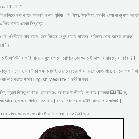
কেন ELITE ?
ইংরেজিতে কথা বলতে পারলেই হাজার সুবিধা | কি শিক্ষা, উচ্চশিক্ষা, চাকরি, পেশা বা ব্যবসা সবেতে
এগিয়ে থাকার একটা সিদ্ধান্ত |
গোটা পৃথিবীতেই যারা তাকে মেনে নিয়েছে দেখুন তাদের সাফল্য বাকিদের থেকে অনেক অনেক
বেশি।
তাই কম্পিউটার ও বিশ্বায়নের যুগের ভালো যোগাযোগের ক্ষমতাই আপনার সাফল্যের চাবিকাঠি |
মাত্র ৫- ১০ হাজার টাকা খরচ করলেই ছেলেমেয়েদের জীবন বদলে যেতে পারে, ৫- ১০ লক্ষ টাকা
খরচ নাও করতে পারেন English Medium-এ ভর্তি না করে |
সিদ্ধান্তটা কিন্তু আপনার, ছেলেমেয়েও আপনার বা জীবনটা আপনার | আমরা
ELITE
শুধু
আপনাকে হাত ধরে শিখিয়ে দিতে পারি | ২০০৪ সাল থেকে এটাই আমরা করে আসছি |
বাংলা মাধ্যমের ছেলেমেয়েরাও ইংরাজি মাধ্যমের মত তৈরি হচ্ছে