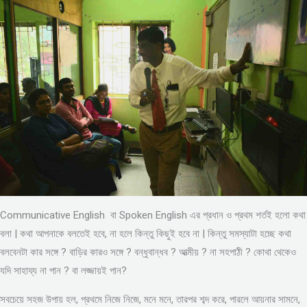
Communicative English বা Spoken English এর প্রধান ও প্রথম শর্তই হলো কথা
বলা | কথা আপনাকে বলতেই হবে, না হলে কিন্তু কিছুই হবে না | কিন্তু সমস্যাটা হচ্ছে কথা
বলবেনটা কার সঙ্গে ? বাড়ির কারও সঙ্গে ? বন্ধুবান্ধব ? আত্মীয় ? না সহপাঠী ? কোথা থেকেও
যদি সাহায্য না পান ? বা লজ্জায়ই পান?
সবচেয়ে সহজ উপায় হল, প্রথমে নিজে নিজে, মনে মনে, তারপর শব্দ করে, পারলে আয়নার সামনে,