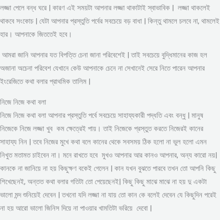
লজ্জা পেলে বন্ধ ঘরে | কারণ এই সময়টা আপনার লজ্জা থাকাটাই স্বাভাবিক | লজ্জা থাকলেই
থাকবে সংকোচ | যেটা আপনার প্রস্তুতি পর্বের সবচেয়ে বড় বাধা | কিন্তু থামলে চলবে না, থামলেই
হার। আপনাকে জিততেই হবে।
আমরা জানি আপনার যত বিপত্তি চেনা জানা পরিবেশেই | তাই সবচেয়ে বুদ্ধিমানের কাজ হল
অজানা অচেনা পরিবেশ যেখানে কেউ আপনাকে চেনে না সেখানেই সেরে নিতে পারেন আপনার
ইংরেজিতে কথা বলার প্রাথমিক তালিম |
নিজে নিজে কথা বলা
নিজে নিজে কথা বলা আপনার প্রস্তুতি পর্বে সবচেয়ে সাহায্যকারী পদ্ধতি এবং বন্ধু | মানুষ
নিজেকে নিজে লজ্জা খুব কম ক্ষেত্রেই পায়। তাই নিজেকে প্রস্তুত করতে নিজেরই কানের
সাহায্য নিন | তবে নিজের মুখে কথা বলে কানের থেকে সবসময় ঠিক হলো না ভুল হলো এমন
নিখুত মতামত চাইবেন না। মনে রাখতে হবে মুখও আপনার আর কানও আপনার, অন্য কারো নয়|
কানকে না জানিয়ে না হয় কিছুক্ষণ বকেই গেলেন | কান যখন বুঝতে পারবে তখন তো আপনি কিছু
শিখেছেনই, অন্তত কথা বলার গতিটা তো পেয়েছেনই| কিছু কিছু মাঝে মাঝে না হয় দু একটা
ভালো মন্দ শুনিয়েই দেবেন | তখনো যদি লজ্জা না যায় তো কান কে বলেই দেবেন যে কিছুদিন পরেই
না হয় আরো ভালো জিনিস দিয়ে না পাওয়ার খামতিটা ভরিয়ে দেবো |