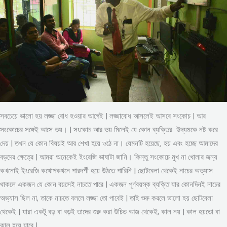
সবচেয়ে ভালো হয় লজ্জা বোধ হওয়ার আগেই | লজ্জাবোধ আসলেই আসবে সংকোচ | আর
সংকোচের সঙ্গেই আসে ভয়। | সংকোচ আর ভয় মিলেই যে কোন ব্যক্তির উদ্যমকে নষ্ট করে
দেয় | তখন যে কোন বিষয়ই আর শেখা হয়ে ওঠে না। যেমনটি হয়েছে, হয় এবং হচ্ছে আমাদের
বড়দের ক্ষেত্রে | আমরা অনেকেই ইংরেজি ভাষাটা জানি। কিন্তু সংকোচে মুখ না খোলার জন্য
কখনোই ইংরেজি কথোপকথনে পারদর্শী হয়ে উঠতে পারিনি | ছোটবেলা থেকেই নাচের অভ্যাস
থাকলে একজন যে কোন বয়সেই নাচতে পারে | একজন পূর্ণবয়স্ক ব্যক্তি যার কোনদিনই নাচের
অভ্যাস ছিল না, তাকে নাচতে বললে লজ্জা তো পাবেই | তাই শুরু করলে ভালো হয় ছোটবেলা
থেকেই | যারা একটু বড় বা বড়ই তাদের শুরু করা উচিত আজ থেকেই, কাল নয় | কাল হয়তো বা
কাল হয়ে যাবে |