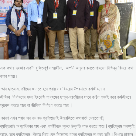
এক কথায় দরকার একটা যুক্তিপূর্ণ সময়সীমা, আপনি অনুভব করতে পারবেন বিভিন্ন বিষয়ে কথা
বলার সময়।
আর ছাত্র-ছাত্রীদের জানতে হবে প্রায় সব বিষয়ের উপরযাতে কর্মজীবনে বা
জীবিকা নির্ধারণের সময় ইংরেজি মাধ্যমের ছাত্র-ছাত্রীদের সাথে কঠিন লড়াই করে কর্মজীবনে
প্রবেশ করতে পারে বা জীবিকা নির্ধারণ করতে পারে |
কারণ এখন প্রায় সব বড় বড় প্রতিষ্ঠানেই ইংরেজিতে কথাবার্তা চালাতে পটু
ব্যক্তিরাই অগ্রাধিকার পায় এবং কর্মজীবনে দ্রুত উন্নতি লাভ করতে পারে | ব্যতিক্রম অবশ্যই
আছে, তবে ব্যতিক্রম খুঁজতে গিয়ে যেন নিজেদের যুগের ব্যতিক্রম না করে তুলি | শিখতে চাইলে