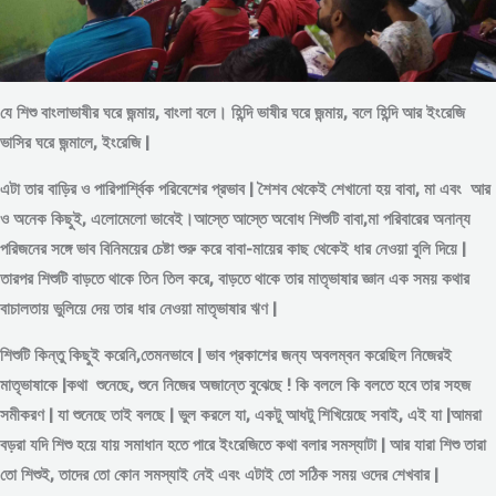
যে শিশু বাংলাভাষীর ঘরে জন্মায়, বাংলা বলে। হিন্দি ভাষীর ঘরে জন্মায়, বলে হিন্দি আর ইংরেজি
ভাসির ঘরে জন্মালে, ইংরেজি |
এটা তার বাড়ির ও পারিপার্শ্বিক পরিবেশের প্রভাব | শৈশব থেকেই শেখানো হয় বাবা, মা এবং আর
ও অনেক কিছুই, এলোমেলো ভাবেই।আস্তে আস্তে অবোধ শিশুটি বাবা,মা পরিবারের অনান্য
পরিজনের সঙ্গে ভাব বিনিময়ের চেষ্টা শুরু করে বাবা-মায়ের কাছ থেকেই ধার নেওয়া বুলি দিয়ে |
তারপর শিশুটি বাড়তে থাকে তিন তিল করে, বাড়তে থাকে তার মাতৃভাষার জ্ঞান এক সময় কথার
বাচালতায় ভুলিয়ে দেয় তার ধার নেওয়া মাতৃভাষার ঋণ |
শিশুটি কিন্তু কিছুই করেনি,তেমনভাবে | ভাব প্রকাশের জন্য অবলম্বন করেছিল নিজেরই
মাতৃভাষাকে |কথা শুনেছে, শুনে নিজের অজান্তে বুঝেছে ! কি বললে কি বলতে হবে তার সহজ
সমীকরণ | যা শুনেছে তাই বলছে | ভুল করলে যা, একটু আধটু শিখিয়েছে সবাই, এই যা |আমরা
বড়রা যদি শিশু হয়ে যায় সমাধান হতে পারে ইংরেজিতে কথা বলার সমস্যাটা | আর যারা শিশু তারা
তো শিশুই, তাদের তো কোন সমস্যাই নেই এবং এটাই তো সঠিক সময় ওদের শেখবার |