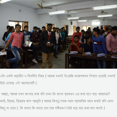
এটা একটা বহুচর্চিত ও বিতর্কিত বিষয় | আমরা যখনই ইংরেজি কথোপকথন শিখতে চেয়েছি তখনই
উঠে এসেছে এই আলোচনাটি |
আচ্ছা, আমরা যখন বাংলায় কথা বলি তখন কি বাংলা ব্যাকরণ এর কথা মনে পড়ে আমাদের?
কর্তা, ক্রিয়া, ক্রিয়ার কাল প্রভৃতি | আমরা কিন্তু সহজ সরল স্বাভাবিক ভাবে কথাই বলি কোন
কিছু না ভেবে | কি বললে কি বলতে হবে তার সমীকরণ তৈরি হয়ে যায় কথা শুনে শুনেই |