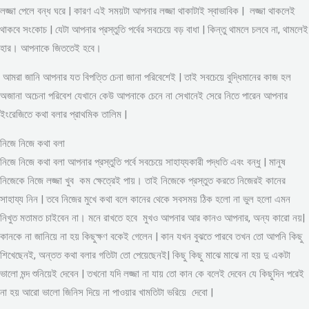
লজ্জা পেলে বন্ধ ঘরে | কারণ এই সময়টা আপনার লজ্জা থাকাটাই স্বাভাবিক | লজ্জা থাকলেই
থাকবে সংকোচ | যেটা আপনার প্রস্তুতি পর্বের সবচেয়ে বড় বাধা | কিন্তু থামলে চলবে না, থামলেই
হার। আপনাকে জিততেই হবে।
আমরা জানি আপনার যত বিপত্তি চেনা জানা পরিবেশেই | তাই সবচেয়ে বুদ্ধিমানের কাজ হল
অজানা অচেনা পরিবেশ যেখানে কেউ আপনাকে চেনে না সেখানেই সেরে নিতে পারেন আপনার
ইংরেজিতে কথা বলার প্রাথমিক তালিম |
নিজে নিজে কথা বলা
নিজে নিজে কথা বলা আপনার প্রস্তুতি পর্বে সবচেয়ে সাহায্যকারী পদ্ধতি এবং বন্ধু | মানুষ
নিজেকে নিজে লজ্জা খুব কম ক্ষেত্রেই পায়। তাই নিজেকে প্রস্তুত করতে নিজেরই কানের
সাহায্য নিন | তবে নিজের মুখে কথা বলে কানের থেকে সবসময় ঠিক হলো না ভুল হলো এমন
নিখুত মতামত চাইবেন না। মনে রাখতে হবে মুখও আপনার আর কানও আপনার, অন্য কারো নয়|
কানকে না জানিয়ে না হয় কিছুক্ষণ বকেই গেলেন | কান যখন বুঝতে পারবে তখন তো আপনি কিছু
শিখেছেনই, অন্তত কথা বলার গতিটা তো পেয়েছেনই| কিছু কিছু মাঝে মাঝে না হয় দু একটা
ভালো মন্দ শুনিয়েই দেবেন | তখনো যদি লজ্জা না যায় তো কান কে বলেই দেবেন যে কিছুদিন পরেই
না হয় আরো ভালো জিনিস দিয়ে না পাওয়ার খামতিটা ভরিয়ে দেবো |