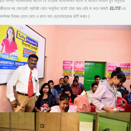
|যে সমস্ত অভিভাবকরা জানেন যে ইংরেজি কথোপকথন ভালো না জানলে বর্তমান যুগ অনুযায়ী
জীবনের বহু ক্ষেত্রেই প্রতিষ্ঠা পেতে অসুবিধা হবেই তারা আর দেরি না করে আজই
ELITE
এর
কর্মযজ্ঞ নিজের চোখে দেখে ও কানে শুনে ছেলেমেয়েদের ভর্তি করান |