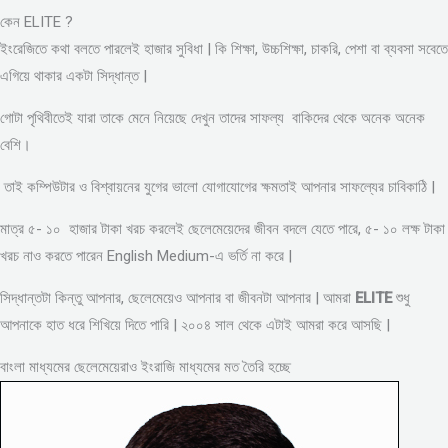
কেন ELITE ?
ইংরেজিতে কথা বলতে পারলেই হাজার সুবিধা | কি শিক্ষা, উচ্চশিক্ষা, চাকরি, পেশা বা ব্যবসা সবেতে
এগিয়ে থাকার একটা সিদ্ধান্ত |
গোটা পৃথিবীতেই যারা তাকে মেনে নিয়েছে দেখুন তাদের সাফল্য বাকিদের থেকে অনেক অনেক
বেশি।
তাই কম্পিউটার ও বিশ্বায়নের যুগের ভালো যোগাযোগের ক্ষমতাই আপনার সাফল্যের চাবিকাঠি |
মাত্র ৫- ১০ হাজার টাকা খরচ করলেই ছেলেমেয়েদের জীবন বদলে যেতে পারে, ৫- ১০ লক্ষ টাকা
খরচ নাও করতে পারেন English Medium-এ ভর্তি না করে |
সিদ্ধান্তটা কিন্তু আপনার, ছেলেমেয়েও আপনার বা জীবনটা আপনার | আমরা
ELITE
শুধু
আপনাকে হাত ধরে শিখিয়ে দিতে পারি | ২০০৪ সাল থেকে এটাই আমরা করে আসছি |
বাংলা মাধ্যমের ছেলেমেয়েরাও ইংরাজি মাধ্যমের মত তৈরি হচ্ছে