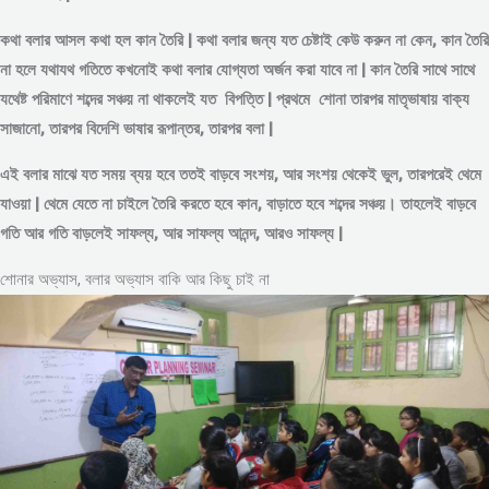
কথা বলার আসল কথা হল কান তৈরি | কথা বলার জন্য যত চেষ্টাই কেউ করুন না কেন, কান তৈরি
না হলে যথাযথ গতিতে কখনোই কথা বলার যোগ্যতা অর্জন করা যাবে না | কান তৈরি সাথে সাথে
যথেষ্ট পরিমাণে
শব্দের
সঞ্চয় না থাকলেই যত বিপত্তি | প্রথমে শোনা তারপর মাতৃভাষায় বাক্য
সাজানো, তারপর বিদেশি ভাষার রূপান্তর, তারপর বলা |
এই বলার মাঝে যত সময় ব্যয় হবে ততই বাড়বে সংশয়, আর সংশয় থেকেই ভুল, তারপরেই থেমে
যাওয়া | থেমে যেতে না চাইলে তৈরি করতে হবে কান, বাড়াতে হবে শব্দের সঞ্চয়। তাহলেই বাড়বে
গতি আর গতি বাড়লেই সাফল্য, আর সাফল্য আনন্দ, আরও সাফল্য |
শোনার অভ্যাস, বলার অভ্যাস বাকি আর কিছু চাই না