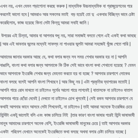
এখন নয়, এখন যেমন পড়াশোনা করছে করুক | মাধ্যমিক উচ্চমাধ্যমিক বা গ্রাজুয়েশনের পরে
করলেই ভালো হবে | আমরাও আর সকলের মতই বড় হয়েই তো দু একবার বিচ্ছিন্ন
ভাবে
চেষ্টা
করেছিলাম, কাজ হয়েছে কিনা সেটা কিন্তু আমরা সবাই জানি।
উপরের এই চিন্তা, আমার বা আপনার শুধু নয়, সারা সমাজই বলতে গেলে এই একই কথা ভাবছে
| আর এই ভাবনার ভুলের মধ্যেই সাফল্য না পাওয়ার ভুলটা আমরা সহজেই খুঁজে পেতে পারি |
আমাদের জানার দরকার আছে যে, কথা বলার জন্য সব সময় শেখার দরকার হয় না | আপনি
বাঙালি, বাংলা কথা বলার জন্য আপনাকে কি ঠিক সেই ভাবে বাংলা কথা শেখানো হয়েছে ? যেমন
ভাবে আপনাকে ইংরেজি শেখার জন্য মেহনত করতে হয় বা হচ্ছে ? আপনার চারপাশে লোকের
বাংলা বলছে বলেই আপনি বাংলা শিখছেন | আর কিছু নয় | এটা প্রকৃতির ব্যাপারের মতোই |
আপনি গায়ে রোদ মাখতে না চাইলেও সূর্যের আলো গায়ে লাগবেই | বাতাসকে না চাইলেও বাতাস
আপনার গায়ে ছোঁয়া দেবেই | দেখতে না চাইলেও চোখ খুলবেই | সেই রকম আপনার চারপাশে যে
কথাই আপনার কানে আসবে সেটা শিখবেনই, না চাইলেও | তাই আমরা অনেকে ইংরেজির চেয়ে
হিন্দিটা একটু ভালোই বলি এবং কাজ চালিয়ে নিই |তার কারণ বাংলা ভাষার পরেই হিন্দি ভাষাভাষী
মানুষ আমাদের চারপাশে অনেক বেশি, ইংরেজি ভাষাভাষী মানুষের চেয়ে | তাই আপনার দরকার
একটা পরিবেশ যেখানে অনেকেই ইংরেজিতে কথা বলছে অথবা বলার চেষ্টা চালিয়ে যাচ্ছে |