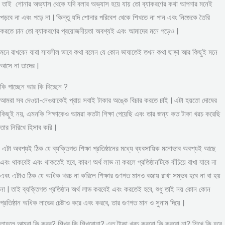
তাই শোনার অভ্যাস থেকে যদি বলার অভ্যাস হয়ে যায় তো ব্যাকরণের কথা আপনার মনেই
পড়বে না এবং পড়ে না | কিন্তু যদি শোনার পরিবেশ থেকে শিখতে না পান এবং নিজেকে তৈরি
করতে চান তো ব্যাকরণের প্রয়োজনীয়তা অবশ্যই এবং আমাদের মনে পড়েও |
মনে রাখবেন যারা সাবলীল ভাবে কথা বলেন যে কোন ভাষাতেই তখন কথা ছাড়া আর কিছুই মনে
আসে না তাদের |
কি পাচ্ছেন আর কি দিচ্ছেন ?
আমরা সব দেওয়া-নেওয়াকেই প্রায় সবাই টাকার অঙ্কে বিচার করতে চাই | এটা হয়তো দোষের
কিছুই নয়, এমনকি শিক্ষাকেও আমরা কতটা শিক্ষা পেয়েছি এবং তার জন্য কত টাকা খরচ করেছি
তার নিরিখে হিসাব করি |
এটা অবশ্যই ঠিক যে ব্যক্তিগত শিক্ষা প্রতিষ্ঠানের মধ্যে ব্যবসায়িক মনোভাব অবশ্যই আছে
এবং থাকবেই এবং থাকতেই হবে, কারণ অর্থ লাভ না করলে প্রতিষ্ঠানটিকে বাঁচিয়ে রাখা যাবে না
এবং এটাও ঠিক যে অধিক খরচ না করিলে শিক্ষার গুণগত মানও বজায় রাখা সম্ভব হবে না বা হয়
না | তাই ব্যক্তিগত প্রতিষ্ঠান অর্থ লাভ করবেই এবং করতেই হবে, শুধু তাই নয় কোন কোন
প্রতিষ্ঠান অধিক লাভের চেষ্টাও করে এবং করবে, তার গুণগত মান ও সুনাম দিয়ে |
তাহলে আমরা কি করব? শিখব কি শিখবোনা? এত টাকা খরচ করবো কি করবো না? শিখে কি হবে