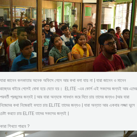
যারা জানেন কলকাতার অনেক অফিসে গেলে আর কথা বলা যায় না | যারা জানেন ও মানেন
রাজ্যের বাইরে গেলেই বোবা হয়ে যেতে হয়। ELITE -এর কোর্স এই সকলের জন্যই আর এদের
পরবর্তী প্রজন্মের জন্যই | আর যারা অন্যকে সাবধান করে দিতে চায় তাদের জন্যও |আর যারা
নিজেদের কথা নিজেরাই বলতে চায় ELITE তাদের জন্যও | যারা অন্তত আর একবার লজ্জা ভুলে
চেষ্টা করতে চায় ELITE তাদের সকলের জন্যই |
কারা শিখতে পারবে ?