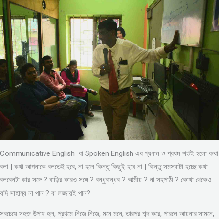
Communicative English বা Spoken English এর প্রধান ও প্রথম শর্তই হলো কথা
বলা | কথা আপনাকে বলতেই হবে, না হলে কিন্তু কিছুই হবে না | কিন্তু সমস্যাটা হচ্ছে কথা
বলবেনটা কার সঙ্গে ? বাড়ির কারও সঙ্গে ? বন্ধুবান্ধব ? আত্মীয় ? না সহপাঠী ? কোথা থেকেও
যদি সাহায্য না পান ? বা লজ্জায়ই পান?
সবচেয়ে সহজ উপায় হল, প্রথমে নিজে নিজে, মনে মনে, তারপর শব্দ করে, পারলে আয়নার সামনে,