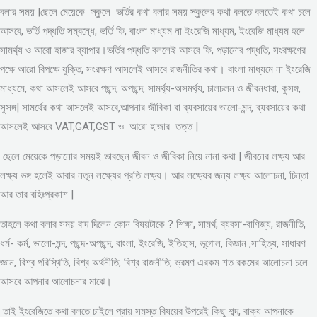
বলার সময় |ছেলে মেয়েকে স্কুলে ভর্তির কথা বলার সময় স্কুলের কথা বলতে বলতেই কথা চলে
আসবে, ভর্তি পদ্ধতি সম্বন্ধে, ভর্তি ফি, বাংলা মাধ্যম না ইংরেজি মাধ্যম, ইংরেজি মাধ্যম হলে
সামর্থ্য ও আরো হাজার ব্যাপার।ভর্তির পদ্ধতি বললেই আসবে ফি, পড়ানোর পদ্ধতি, সংরক্ষণের
পক্ষে আরো বিপক্ষে যুক্তি, সংরক্ষণ আসলেই আসবে রাজনীতির কথা। বাংলা মাধ্যমে না ইংরেজি
মাধ্যমে, কথা আসলেই আসবে পছন্দ, অপছন্দ, সামর্থ্য-অসমর্থ্য, চালচলন ও জীবনধারা, কুসঙ্গ,
সুসঙ্গ| সামর্থের কথা আসলেই আসবে,আপনার জীবিকা বা ব্যবসায়ের ভালো-মন্দ, ব্যবসায়ের কথা
আসলেই আসবে VAT,GAT,GST ও আরো হাজার তত্ত |
ছেলে মেয়েকে পড়ানোর সময়ই ভাবছেন জীবন ও জীবিকা নিয়ে নানা কথা | জীবনের লক্ষ্য আর
লক্ষ্য ভঙ্গ হলেই আবার নতুন লক্ষ্যের প্রতি লক্ষ্য। আর লক্ষ্যের জন্য লক্ষ্য আলোচনা, চিন্তা
আর তার বহিঃপ্রকাশ |
তাহলে কথা বলার সময় বাদ দিলেন কোন বিষয়টাকে ? শিক্ষা, সামর্থ, ব্যবসা-বাণিজ্য, রাজনীতি,
ধর্ম- কর্ম, ভালো-মন্দ, পছন্দ-অপছন্দ, বাংলা, ইংরেজি, ইতিহাস, ভূগোল, বিজ্ঞান ,সাহিত্য, সাধারণ
জ্ঞান, বিশ্ব পরিস্থিতি, বিশ্ব অর্থনীতি, বিশ্ব রাজনীতি, ভ্রমণ এরকম শত রকমের আলোচনা চলে
আসবে আপনার আলোচনার মাঝে।
তাই ইংরেজিতে কথা বলতে চাইলে প্রায় সমস্ত বিষয়ের উপরেই কিছু শব্দ, বাক্য আপনাকে