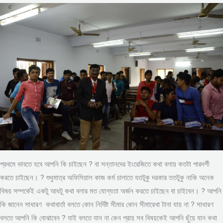
প্রথমে ভাবতে হবে আপনি কি চাইছেন ? বা সন্তানদের ইংরেজিতে কথা বলায় কতটা পারদর্শী
করতে চাইছেন। ? শুধুমাত্র অফিসিয়াল কাজ কর্ম চালাতে যতটুকু দরকার ততটুকু নাকি অনেক
বিষয় সম্পর্কেই একটু আধটু কথা বলার মত যোগ্যতা অর্জন করতে চাইছেন বা চাইবেন। ? আপনি
কি জানেন সাধারণ কথাবার্তা বলতে কোন নির্দিষ্ট সীমার কোন সীমারেখা টানা যায় না ? সাধারণ
বলতে আপনি কি বোঝাবেন ? যাই বলতে যান না কেন প্রায় সব বিষয়কেই আপনি ছুঁয়ে যান কথা