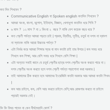
কত দিন শিখবেন ?
Communicative English বা Spoken english কতদিন শিখবেন ?
আমরা অংক, বাংলা, ভূগোল, ইতিহাস, বিজ্ঞান, খেলাধূলা কতদিন ধরে শিখি ?
৬ মাস ? ১২ মাস ? না ১ কিংবা ২ বছর ? নাকি বেশ কয়েক বছর ধরে ?
কত শ্রেণী পর্যন্ত আমরা পড়তে চাই | প্রথম, দ্বিতীয়, তৃতীয়, চতুর্থ না দশম না দ্বাদশ
না স্নাতক নাকি আরো উচ্চতর পর্যন্ত ?
এটা নির্ভর করে আমরা শিক্ষার স্তর বা মান কতটা চাই তার উপরে | কম সময় ধরে
শিখলে কম শিক্ষা, আর বেশি সময় ধরে শিখলে বেশি শিক্ষা |
এটা অন্তত সবাই জানে যে চতুর্থ শ্রেণীর ছাত্র দশম শ্রেণীর অংক করতে পারে না।
দশম শ্রেণীর অংক করতে হলে দশম শ্রেণী পর্যন্ত পড়াশোনা করা দরকার |
তাই আমাদের ঠিক করতে হবে আমাদের ইংরেজিটা কতটা দরকার আর আমরা কতটা শিখব
|
কম আয় চাইলে, কম, বেশি আয় করতে চাইলে বেশি,আর রোজগার করতে না চাইলে
পড়ারই দরকার নেই।
কি কি বিষয় পাবেন বা কেন দীর্ঘমেয়াদি কোর্স ?