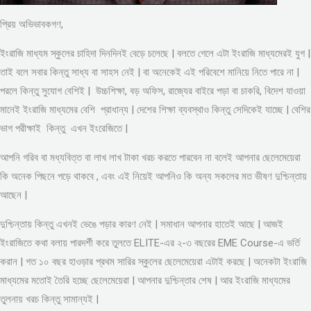
প্রিয় অভিভাবকগণ,
ইংরাজি মাধ্যম স্কুলের চাহিদা দিনদিনই বেড়ে চলেছে | বলতে গেলে এটা ইংরাজি মাধ্যমেরই যুগ |
তাই বলে সবার কিন্তু সাধ্য বা সাহস নেই | বা অনেকেই এই পরিবেশে মানিয়ে নিতে পারে না |
পরলে কিন্তু সুযোগ বেশিই | উচ্চশিক্ষা, বড় অফিস, রাজ্যের বাইরে পড়া বা চাকরি, বিদেশ যাওয়া
মানেই ইংরাজি মাধ্যমের বেশি প্রাধান্য | দেশের শিক্ষা ব্যবস্থাও কিন্তু সেদিকেই যাচ্ছে | বেশির
ভাগ পরীক্ষাই কিন্তু এখন ইংরেজিতে |
আপনি গরিব বা মধ্যবিত্ত বা লাখ লাখ টাকা খরচ করতে পারবেন না বলেই আপনার ছেলেমেয়েরা
কি অনেক পিছনে পড়ে থাকবে , এবং এই নিয়েই আপনিও কি অন্য সকলের মত ভীষণ দুশ্চিন্তায়
আছেন |
দুশ্চিন্তায় কিন্তু এখনই ভেঙে পড়ার কারণ নেই | সমাধান আপনার হাতেই আছে | আজই
ইংরাজিতে কথা বলায় পারদর্শী করে তুলতে ELITE-এর ২-৩ বছরের EME Course-এ ভর্তি
করান | গত ১০ বছর হাওড়ার প্রথম সারির স্কুলের ছেলেমেয়েরা এটাই করছে | অনেকটা ইংরাজি
মাধ্যমের মতোই তৈরি হচ্ছে ছেলেমেয়েরা | আপনার দুশ্চিন্তার শেষ | আর ইংরাজি মাধ্যমের
তুলনায় খরচ কিন্তু সামান্যই |