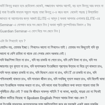
ভর্তি কিন্তু করতে হবে ছোটবেলা থেকেই, লজ্জাবোধ আসার আগেই, বড় হলে কিন্তু আর বলবে না
| যারা ইংরাজি মাধ্যম স্কুলে পড়ছে তারা কিন্তু ৩-৪ বছর বয়স থেকেই পড়ছে | বিস্তারিত
জানতে বা আলোচনার জন্য আজই ELITE-এ আসুন | অথবা আপনার এলাকায় ELITE-এর
Seminar-এ যোগদান করে সব জেনে নিন | অথবা প্রতি বৃহস্পতিবার বিকাল ৫ টায়
Guardian Seminar-এ যোগ দিয়ে সব জেনে নিন |
এটা কি শিখতেই হবে ?
মোটেও নয়, তোমার ইচ্ছা। শিখলেও ভালো না শিখলেও তাই। তোমার সব কিছুতেই যদি খুব
ভালো বা বেশি চাহিদা না থাকে তো শেখার কোন দরকার নেই।
যদি উচ্চশিক্ষা নিতে না চাও , যদি বড় চাকরি না পেতে চাও, যদি বেশি টাকা না চাও, যদি সব
জায়গায় মুখ খুলতে না চাও, যদি ক্লাসরুমে ইংরেজিতে প্রশ্নের উত্তর না দিয়ে চুপ থাকতে চাও,
যদি অন্য রাজ্যে চাকরি না চাও, যদি বিদেশে যেতে না চাও, যদি IT তে চাকরি না চাও, যদি
পশ্চিমবঙ্গেই থাকতে চাও, যদি সাধারন জীবন চাও, যদি সবকিছু ত্যাগ করতে চাও, যদি বিদেশী ভাষা
বলে ইংরাজিকে সমাদর করতে না চাও, যদি ভাবো যারা ইংরেজিতে কথা বলতে পারেনা তারা কি
পৃথিবীতে বেঁচে নেই ? তারা কি জীবনে সাফল্য পাইনি ? বা কাকা, জ্যাঠা, দাদুরা তো না শিখেই
জীবন কাটিয়ে দিয়েছে বা Spoken English শিখতে আবার টাকা খরচ কেন ?
বা ইংরেজি মাধ্যমের ছেলেমেয়েদের সঙ্গে প্রতিযোগিতা করে খুব সহজেই একই রকম চাকরির