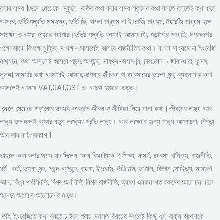
বলার সময় |ছেলে মেয়েকে স্কুলে ভর্তির কথা বলার সময় স্কুলের কথা বলতে বলতেই কথা চলে
আসবে, ভর্তি পদ্ধতি সম্বন্ধে, ভর্তি ফি, বাংলা মাধ্যম না ইংরেজি মাধ্যম, ইংরেজি মাধ্যম হলে
সামর্থ্য ও আরো হাজার ব্যাপার।ভর্তির পদ্ধতি বললেই আসবে ফি, পড়ানোর পদ্ধতি, সংরক্ষণের
পক্ষে আরো বিপক্ষে যুক্তি, সংরক্ষণ আসলেই আসবে রাজনীতির কথা। বাংলা মাধ্যমে না ইংরেজি
মাধ্যমে, কথা আসলেই আসবে পছন্দ, অপছন্দ, সামর্থ্য-অসমর্থ্য, চালচলন ও জীবনধারা, কুসঙ্গ,
সুসঙ্গ| সামর্থের কথা আসলেই আসবে,আপনার জীবিকা বা ব্যবসায়ের ভালো-মন্দ, ব্যবসায়ের কথা
আসলেই আসবে VAT,GAT,GST ও আরো হাজার তত্ত |
ছেলে মেয়েকে পড়ানোর সময়ই ভাবছেন জীবন ও জীবিকা নিয়ে নানা কথা | জীবনের লক্ষ্য আর
লক্ষ্য ভঙ্গ হলেই আবার নতুন লক্ষ্যের প্রতি লক্ষ্য। আর লক্ষ্যের জন্য লক্ষ্য আলোচনা, চিন্তা
আর তার বহিঃপ্রকাশ |
তাহলে কথা বলার সময় বাদ দিলেন কোন বিষয়টাকে ? শিক্ষা, সামর্থ, ব্যবসা-বাণিজ্য, রাজনীতি,
ধর্ম- কর্ম, ভালো-মন্দ, পছন্দ-অপছন্দ, বাংলা, ইংরেজি, ইতিহাস, ভূগোল, বিজ্ঞান ,সাহিত্য, সাধারণ
জ্ঞান, বিশ্ব পরিস্থিতি, বিশ্ব অর্থনীতি, বিশ্ব রাজনীতি, ভ্রমণ এরকম শত রকমের আলোচনা চলে
আসবে আপনার আলোচনার মাঝে।
তাই ইংরেজিতে কথা বলতে চাইলে প্রায় সমস্ত বিষয়ের উপরেই কিছু শব্দ, বাক্য আপনাকে