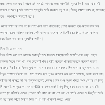
লজ্জা পেলে বন্ধ ঘরে | কারণ এই সময়টা আপনার লজ্জা থাকাটাই স্বাভাবিক | লজ্জা থাকলেই
থাকবে সংকোচ | যেটা আপনার প্রস্তুতি পর্বের সবচেয়ে বড় বাধা | কিন্তু থামলে চলবে না, থামলেই
হার। আপনাকে জিততেই হবে।
আমরা জানি আপনার যত বিপত্তি চেনা জানা পরিবেশেই | তাই সবচেয়ে বুদ্ধিমানের কাজ হল
অজানা অচেনা পরিবেশ যেখানে কেউ আপনাকে চেনে না সেখানেই সেরে নিতে পারেন আপনার
ইংরেজিতে কথা বলার প্রাথমিক তালিম |
নিজে নিজে কথা বলা
নিজে নিজে কথা বলা আপনার প্রস্তুতি পর্বে সবচেয়ে সাহায্যকারী পদ্ধতি এবং বন্ধু | মানুষ
নিজেকে নিজে লজ্জা খুব কম ক্ষেত্রেই পায়। তাই নিজেকে প্রস্তুত করতে নিজেরই কানের
সাহায্য নিন | তবে নিজের মুখে কথা বলে কানের থেকে সবসময় ঠিক হলো না ভুল হলো এমন
নিখুত মতামত চাইবেন না। মনে রাখতে হবে মুখও আপনার আর কানও আপনার, অন্য কারো নয়|
কানকে না জানিয়ে না হয় কিছুক্ষণ বকেই গেলেন | কান যখন বুঝতে পারবে তখন তো আপনি কিছু
শিখেছেনই, অন্তত কথা বলার গতিটা তো পেয়েছেনই| কিছু কিছু মাঝে মাঝে না হয় দু একটা
ভালো মন্দ শুনিয়েই দেবেন | তখনো যদি লজ্জা না যায় তো কান কে বলেই দেবেন যে কিছুদিন পরেই
না হয় আরো ভালো জিনিস দিয়ে না পাওয়ার খামতিটা ভরিয়ে দেবো |