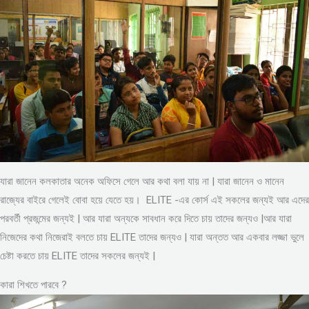
যারা জানেন কলকাতার অনেক অফিসে গেলে আর কথা বলা যায় না | যারা জানেন ও মানেন
রাজ্যের বাইরে গেলেই বোবা হয়ে যেতে হয়। ELITE -এর কোর্স এই সকলের জন্যই আর এদের
পরবর্তী প্রজন্মের জন্যই | আর যারা অন্যকে সাবধান করে দিতে চায় তাদের জন্যও |আর যারা
নিজেদের কথা নিজেরাই বলতে চায় ELITE তাদের জন্যও | যারা অন্তত আর একবার লজ্জা ভুলে
চেষ্টা করতে চায় ELITE তাদের সকলের জন্যই |
কারা শিখতে পারবে ?