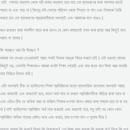
তাই শোনার অভ্যাস থেকে যদি বলার অভ্যাস হয়ে যায় তো ব্যাকরণের কথা আপনার মনেই
পড়বে না এবং পড়ে না | কিন্তু যদি শোনার পরিবেশ থেকে শিখতে না পান এবং নিজেকে তৈরি
করতে চান তো ব্যাকরণের প্রয়োজনীয়তা অবশ্যই এবং আমাদের মনে পড়েও |
মনে রাখবেন যারা সাবলীল ভাবে কথা বলেন যে কোন ভাষাতেই তখন কথা ছাড়া আর কিছুই মনে
আসে না তাদের |
কি পাচ্ছেন আর কি দিচ্ছেন ?
আমরা সব দেওয়া-নেওয়াকেই প্রায় সবাই টাকার অঙ্কে বিচার করতে চাই | এটা হয়তো দোষের
কিছুই নয়, এমনকি শিক্ষাকেও আমরা কতটা শিক্ষা পেয়েছি এবং তার জন্য কত টাকা খরচ করেছি
তার নিরিখে হিসাব করি |
এটা অবশ্যই ঠিক যে ব্যক্তিগত শিক্ষা প্রতিষ্ঠানের মধ্যে ব্যবসায়িক মনোভাব অবশ্যই আছে
এবং থাকবেই এবং থাকতেই হবে, কারণ অর্থ লাভ না করলে প্রতিষ্ঠানটিকে বাঁচিয়ে রাখা যাবে না
এবং এটাও ঠিক যে অধিক খরচ না করিলে শিক্ষার গুণগত মানও বজায় রাখা সম্ভব হবে না বা হয়
না | তাই ব্যক্তিগত প্রতিষ্ঠান অর্থ লাভ করবেই এবং করতেই হবে, শুধু তাই নয় কোন কোন
প্রতিষ্ঠান অধিক লাভের চেষ্টাও করে এবং করবে, তার গুণগত মান ও সুনাম দিয়ে |
তাহলে আমরা কি করব? শিখব কি শিখবোনা? এত টাকা খরচ করবো কি করবো না? শিখে কি হবে