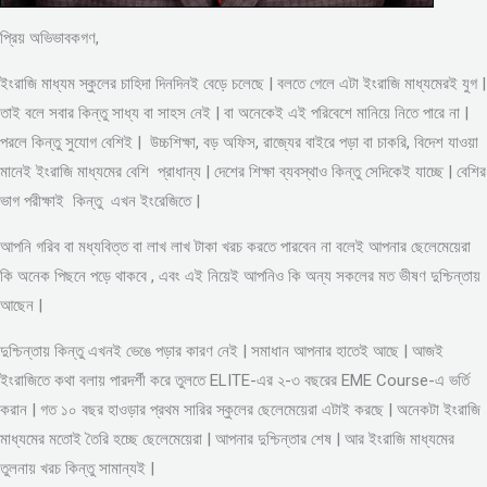
প্রিয় অভিভাবকগণ,
ইংরাজি মাধ্যম স্কুলের চাহিদা দিনদিনই বেড়ে চলেছে | বলতে গেলে এটা ইংরাজি মাধ্যমেরই যুগ |
তাই বলে সবার কিন্তু সাধ্য বা সাহস নেই | বা অনেকেই এই পরিবেশে মানিয়ে নিতে পারে না |
পরলে কিন্তু সুযোগ বেশিই | উচ্চশিক্ষা, বড় অফিস, রাজ্যের বাইরে পড়া বা চাকরি, বিদেশ যাওয়া
মানেই ইংরাজি মাধ্যমের বেশি প্রাধান্য | দেশের শিক্ষা ব্যবস্থাও কিন্তু সেদিকেই যাচ্ছে | বেশির
ভাগ পরীক্ষাই কিন্তু এখন ইংরেজিতে |
আপনি গরিব বা মধ্যবিত্ত বা লাখ লাখ টাকা খরচ করতে পারবেন না বলেই আপনার ছেলেমেয়েরা
কি অনেক পিছনে পড়ে থাকবে , এবং এই নিয়েই আপনিও কি অন্য সকলের মত ভীষণ দুশ্চিন্তায়
আছেন |
দুশ্চিন্তায় কিন্তু এখনই ভেঙে পড়ার কারণ নেই | সমাধান আপনার হাতেই আছে | আজই
ইংরাজিতে কথা বলায় পারদর্শী করে তুলতে ELITE-এর ২-৩ বছরের EME Course-এ ভর্তি
করান | গত ১০ বছর হাওড়ার প্রথম সারির স্কুলের ছেলেমেয়েরা এটাই করছে | অনেকটা ইংরাজি
মাধ্যমের মতোই তৈরি হচ্ছে ছেলেমেয়েরা | আপনার দুশ্চিন্তার শেষ | আর ইংরাজি মাধ্যমের
তুলনায় খরচ কিন্তু সামান্যই |