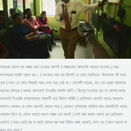
সবচেয়ে ভালো হয় লজ্জা বোধ হওয়ার আগেই | লজ্জাবোধ আসলেই আসবে সংকোচ | আর
সংকোচের সঙ্গেই আসে ভয়। | সংকোচ আর ভয় মিলেই যে কোন ব্যক্তির উদ্যমকে নষ্ট করে
দেয় | তখন যে কোন বিষয়ই আর শেখা হয়ে ওঠে না। যেমনটি হয়েছে, হয় এবং হচ্ছে আমাদের
বড়দের ক্ষেত্রে | আমরা অনেকেই ইংরেজি ভাষাটা জানি। কিন্তু সংকোচে মুখ না খোলার জন্য
কখনোই ইংরেজি কথোপকথনে পারদর্শী হয়ে উঠতে পারিনি | ছোটবেলা থেকেই নাচের অভ্যাস
থাকলে একজন যে কোন বয়সেই নাচতে পারে | একজন পূর্ণবয়স্ক ব্যক্তি যার কোনদিনই নাচের
অভ্যাস ছিল না, তাকে নাচতে বললে লজ্জা তো পাবেই | তাই শুরু করলে ভালো হয় ছোটবেলা
থেকেই | যারা একটু বড় বা বড়ই তাদের শুরু করা উচিত আজ থেকেই, কাল নয় | কাল হয়তো বা
কাল হয়ে যাবে |