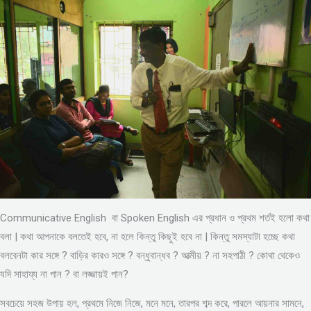
Communicative English বা Spoken English এর প্রধান ও প্রথম শর্তই হলো কথা
বলা | কথা আপনাকে বলতেই হবে, না হলে কিন্তু কিছুই হবে না | কিন্তু সমস্যাটা হচ্ছে কথা
বলবেনটা কার সঙ্গে ? বাড়ির কারও সঙ্গে ? বন্ধুবান্ধব ? আত্মীয় ? না সহপাঠী ? কোথা থেকেও
যদি সাহায্য না পান ? বা লজ্জায়ই পান?
সবচেয়ে সহজ উপায় হল, প্রথমে নিজে নিজে, মনে মনে, তারপর শব্দ করে, পারলে আয়নার সামনে,