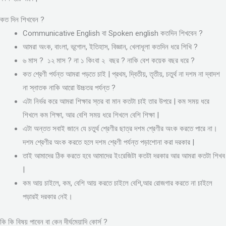
কত দিন শিখবেন ?
Communicative English বা Spoken english কতদিন শিখবেন ?
আমরা অংক, বাংলা, ভূগোল, ইতিহাস, বিজ্ঞান, খেলাধূলা কতদিন ধরে শিখি ?
৬ মাস ? ১২ মাস ? না ১ কিংবা ২ বছর ? নাকি বেশ কয়েক বছর ধরে ?
কত শ্রেণী পর্যন্ত আমরা পড়তে চাই | প্রথম, দ্বিতীয়, তৃতীয়, চতুর্থ না দশম না দ্বাদশ
না স্নাতক নাকি আরো উচ্চতর পর্যন্ত ?
এটা নির্ভর করে আমরা শিক্ষার স্তর বা মান কতটা চাই তার উপরে | কম সময় ধরে
শিখলে কম শিক্ষা, আর বেশি সময় ধরে শিখলে বেশি শিক্ষা |
এটা অন্তত সবাই জানে যে চতুর্থ শ্রেণীর ছাত্র দশম শ্রেণীর অংক করতে পারে না।
দশম শ্রেণীর অংক করতে হলে দশম শ্রেণী পর্যন্ত পড়াশোনা করা দরকার |
তাই আমাদের ঠিক করতে হবে আমাদের ইংরেজিটা কতটা দরকার আর আমরা কতটা শিখব
|
কম আয় চাইলে, কম, বেশি আয় করতে চাইলে বেশি,আর রোজগার করতে না চাইলে
পড়ারই দরকার নেই।
কি কি বিষয় পাবেন বা কেন দীর্ঘমেয়াদি কোর্স ?