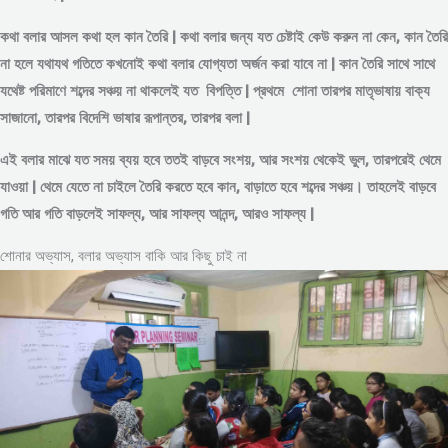
কথা বলার আসল কথা হল কান তৈরি | কথা বলার জন্য যত চেষ্টাই কেউ করুন না কেন, কান তৈরি
না হলে যথাযথ গতিতে কখনোই কথা বলার যোগ্যতা অর্জন করা যাবে না | কান তৈরি সাথে সাথে
যথেষ্ট পরিমাণে
শব্দের
সঞ্চয় না থাকলেই যত বিপত্তি | প্রথমে শোনা তারপর মাতৃভাষায় বাক্য
সাজানো, তারপর বিদেশি ভাষার রূপান্তর, তারপর বলা |
এই বলার মাঝে যত সময় ব্যয় হবে ততই বাড়বে সংশয়, আর সংশয় থেকেই ভুল, তারপরেই থেমে
যাওয়া | থেমে যেতে না চাইলে তৈরি করতে হবে কান, বাড়াতে হবে শব্দের সঞ্চয়। তাহলেই বাড়বে
গতি আর গতি বাড়লেই সাফল্য, আর সাফল্য আনন্দ, আরও সাফল্য |
শোনার অভ্যাস, বলার অভ্যাস বাকি আর কিছু চাই না