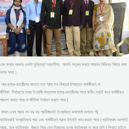
এক কথায় দরকার একটা যুক্তিপূর্ণ সময়সীমা, আপনি অনুভব করতে পারবেন বিভিন্ন বিষয়ে কথা
বলার সময়।
আর ছাত্র-ছাত্রীদের জানতে হবে প্রায় সব বিষয়ের উপরযাতে কর্মজীবনে বা
জীবিকা নির্ধারণের সময় ইংরেজি মাধ্যমের ছাত্র-ছাত্রীদের সাথে কঠিন লড়াই করে কর্মজীবনে
প্রবেশ করতে পারে বা জীবিকা নির্ধারণ করতে পারে |
কারণ এখন প্রায় সব বড় বড় প্রতিষ্ঠানেই ইংরেজিতে কথাবার্তা চালাতে পটু
ব্যক্তিরাই অগ্রাধিকার পায় এবং কর্মজীবনে দ্রুত উন্নতি লাভ করতে পারে | ব্যতিক্রম অবশ্যই
আছে, তবে ব্যতিক্রম খুঁজতে গিয়ে যেন নিজেদের যুগের ব্যতিক্রম না করে তুলি | শিখতে চাইলে