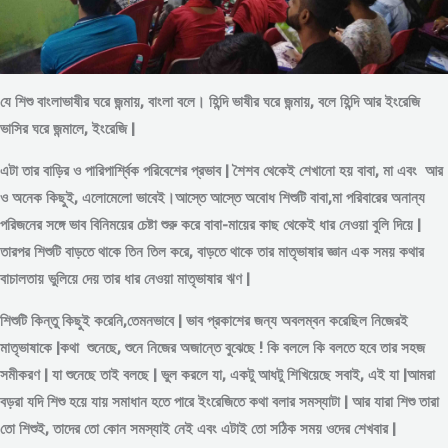
যে শিশু বাংলাভাষীর ঘরে জন্মায়, বাংলা বলে। হিন্দি ভাষীর ঘরে জন্মায়, বলে হিন্দি আর ইংরেজি
ভাসির ঘরে জন্মালে, ইংরেজি |
এটা তার বাড়ির ও পারিপার্শ্বিক পরিবেশের প্রভাব | শৈশব থেকেই শেখানো হয় বাবা, মা এবং আর
ও অনেক কিছুই, এলোমেলো ভাবেই।আস্তে আস্তে অবোধ শিশুটি বাবা,মা পরিবারের অনান্য
পরিজনের সঙ্গে ভাব বিনিময়ের চেষ্টা শুরু করে বাবা-মায়ের কাছ থেকেই ধার নেওয়া বুলি দিয়ে |
তারপর শিশুটি বাড়তে থাকে তিন তিল করে, বাড়তে থাকে তার মাতৃভাষার জ্ঞান এক সময় কথার
বাচালতায় ভুলিয়ে দেয় তার ধার নেওয়া মাতৃভাষার ঋণ |
শিশুটি কিন্তু কিছুই করেনি,তেমনভাবে | ভাব প্রকাশের জন্য অবলম্বন করেছিল নিজেরই
মাতৃভাষাকে |কথা শুনেছে, শুনে নিজের অজান্তে বুঝেছে ! কি বললে কি বলতে হবে তার সহজ
সমীকরণ | যা শুনেছে তাই বলছে | ভুল করলে যা, একটু আধটু শিখিয়েছে সবাই, এই যা |আমরা
বড়রা যদি শিশু হয়ে যায় সমাধান হতে পারে ইংরেজিতে কথা বলার সমস্যাটা | আর যারা শিশু তারা
তো শিশুই, তাদের তো কোন সমস্যাই নেই এবং এটাই তো সঠিক সময় ওদের শেখবার |