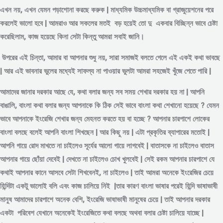
এখন নয়, এখন যেমন পড়াশোনা করছে করুক | মাধ্যমিক উচ্চমাধ্যমিক বা গ্রাজুয়েশনের পরে
করলেই ভালো হবে | আমরাও আর সকলের মতই বড় হয়েই তো দু একবার বিচ্ছিন্ন
ভাবে
চেষ্টা
করেছিলাম, কাজ হয়েছে কিনা সেটা কিন্তু আমরা সবাই জানি।
উপরের এই চিন্তা, আমার বা আপনার শুধু নয়, সারা সমাজই বলতে গেলে এই একই কথা ভাবছে
| আর এই ভাবনার ভুলের মধ্যেই সাফল্য না পাওয়ার ভুলটা আমরা সহজেই খুঁজে পেতে পারি |
আমাদের জানার দরকার আছে যে, কথা বলার জন্য সব সময় শেখার দরকার হয় না | আপনি
বাঙালি, বাংলা কথা বলার জন্য আপনাকে কি ঠিক সেই ভাবে বাংলা কথা শেখানো হয়েছে ? যেমন
ভাবে আপনাকে ইংরেজি শেখার জন্য মেহনত করতে হয় বা হচ্ছে ? আপনার চারপাশে লোকের
বাংলা বলছে বলেই আপনি বাংলা শিখছেন | আর কিছু নয় | এটা প্রকৃতির ব্যাপারের মতোই |
আপনি গায়ে রোদ মাখতে না চাইলেও সূর্যের আলো গায়ে লাগবেই | বাতাসকে না চাইলেও বাতাস
আপনার গায়ে ছোঁয়া দেবেই | দেখতে না চাইলেও চোখ খুলবেই | সেই রকম আপনার চারপাশে যে
কথাই আপনার কানে আসবে সেটা শিখবেনই, না চাইলেও | তাই আমরা অনেকে ইংরেজির চেয়ে
হিন্দিটা একটু ভালোই বলি এবং কাজ চালিয়ে নিই |তার কারণ বাংলা ভাষার পরেই হিন্দি ভাষাভাষী
মানুষ আমাদের চারপাশে অনেক বেশি, ইংরেজি ভাষাভাষী মানুষের চেয়ে | তাই আপনার দরকার
একটা পরিবেশ যেখানে অনেকেই ইংরেজিতে কথা বলছে অথবা বলার চেষ্টা চালিয়ে যাচ্ছে |