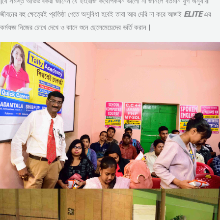
|যে সমস্ত অভিভাবকরা জানেন যে ইংরেজি কথোপকথন ভালো না জানলে বর্তমান যুগ অনুযায়ী
জীবনের বহু ক্ষেত্রেই প্রতিষ্ঠা পেতে অসুবিধা হবেই তারা আর দেরি না করে আজই
ELITE
এর
কর্মযজ্ঞ নিজের চোখে দেখে ও কানে শুনে ছেলেমেয়েদের ভর্তি করান |