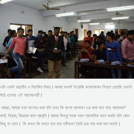
এটা একটা বহুচর্চিত ও বিতর্কিত বিষয় | আমরা যখনই ইংরেজি কথোপকথন শিখতে চেয়েছি তখনই
উঠে এসেছে এই আলোচনাটি |
আচ্ছা, আমরা যখন বাংলায় কথা বলি তখন কি বাংলা ব্যাকরণ এর কথা মনে পড়ে আমাদের?
কর্তা, ক্রিয়া, ক্রিয়ার কাল প্রভৃতি | আমরা কিন্তু সহজ সরল স্বাভাবিক ভাবে কথাই বলি কোন
কিছু না ভেবে | কি বললে কি বলতে হবে তার সমীকরণ তৈরি হয়ে যায় কথা শুনে শুনেই |