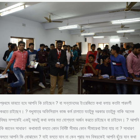
প্রথমে ভাবতে হবে আপনি কি চাইছেন ? বা সন্তানদের ইংরেজিতে কথা বলায় কতটা পারদর্শী
করতে চাইছেন। ? শুধুমাত্র অফিসিয়াল কাজ কর্ম চালাতে যতটুকু দরকার ততটুকু নাকি অনেক
বিষয় সম্পর্কেই একটু আধটু কথা বলার মত যোগ্যতা অর্জন করতে চাইছেন বা চাইবেন। ? আপনি
কি জানেন সাধারণ কথাবার্তা বলতে কোন নির্দিষ্ট সীমার কোন সীমারেখা টানা যায় না ? সাধারণ
বলতে আপনি কি বোঝাবেন ? যাই বলতে যান না কেন প্রায় সব বিষয়কেই আপনি ছুঁয়ে যান কথা