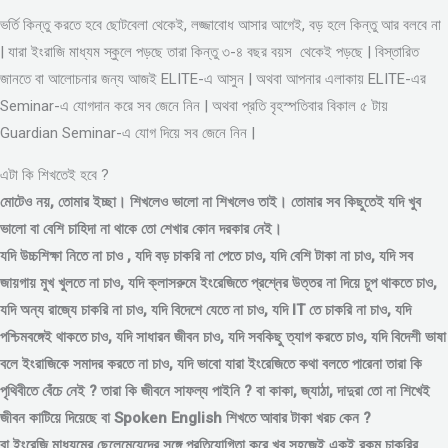
ভর্তি কিন্তু করতে হবে ছোটবেলা থেকেই, লজ্জাবোধ আসার আগেই, বড় হলে কিন্তু আর বলবে না
| যারা ইংরাজি মাধ্যম স্কুলে পড়ছে তারা কিন্তু ৩-৪ বছর বয়স থেকেই পড়ছে | বিস্তারিত
জানতে বা আলোচনার জন্য আজই ELITE-এ আসুন | অথবা আপনার এলাকায় ELITE-এর
Seminar-এ যোগদান করে সব জেনে নিন | অথবা প্রতি বৃহস্পতিবার বিকাল ৫ টায়
Guardian Seminar-এ যোগ দিয়ে সব জেনে নিন |
এটা কি শিখতেই হবে ?
মোটেও নয়, তোমার ইচ্ছা। শিখলেও ভালো না শিখলেও তাই। তোমার সব কিছুতেই যদি খুব
ভালো বা বেশি চাহিদা না থাকে তো শেখার কোন দরকার নেই।
যদি উচ্চশিক্ষা নিতে না চাও , যদি বড় চাকরি না পেতে চাও, যদি বেশি টাকা না চাও, যদি সব
জায়গায় মুখ খুলতে না চাও, যদি ক্লাসরুমে ইংরেজিতে প্রশ্নের উত্তর না দিয়ে চুপ থাকতে চাও,
যদি অন্য রাজ্যে চাকরি না চাও, যদি বিদেশে যেতে না চাও, যদি IT তে চাকরি না চাও, যদি
পশ্চিমবঙ্গেই থাকতে চাও, যদি সাধারন জীবন চাও, যদি সবকিছু ত্যাগ করতে চাও, যদি বিদেশী ভাষা
বলে ইংরাজিকে সমাদর করতে না চাও, যদি ভাবো যারা ইংরেজিতে কথা বলতে পারেনা তারা কি
পৃথিবীতে বেঁচে নেই ? তারা কি জীবনে সাফল্য পাইনি ? বা কাকা, জ্যাঠা, দাদুরা তো না শিখেই
জীবন কাটিয়ে দিয়েছে বা Spoken English শিখতে আবার টাকা খরচ কেন ?
বা ইংরেজি মাধ্যমের ছেলেমেয়েদের সঙ্গে প্রতিযোগিতা করে খুব সহজেই একই রকম চাকরির