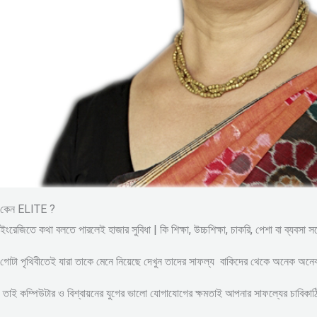
কেন ELITE ?
ইংরেজিতে কথা বলতে পারলেই হাজার সুবিধা | কি শিক্ষা, উচ্চশিক্ষা, চাকরি, পেশা বা ব্যবসা 
গোটা পৃথিবীতেই যারা তাকে মেনে নিয়েছে দেখুন তাদের সাফল্য বাকিদের থেকে অনেক অন
তাই কম্পিউটার ও বিশ্বায়নের যুগের ভালো যোগাযোগের ক্ষমতাই আপনার সাফল্যের চাবিকাঠি