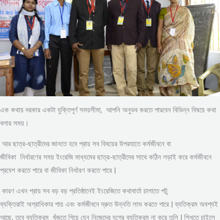
এক কথায় দরকার একটা যুক্তিপূর্ণ সময়সীমা, আপনি অনুভব করতে পারবেন বিভিন্ন বিষয়ে কথা
বলার সময়।
আর ছাত্র-ছাত্রীদের জানতে হবে প্রায় সব বিষয়ের উপরযাতে কর্মজীবনে বা
জীবিকা নির্ধারণের সময় ইংরেজি মাধ্যমের ছাত্র-ছাত্রীদের সাথে কঠিন লড়াই করে কর্মজীবনে
প্রবেশ করতে পারে বা জীবিকা নির্ধারণ করতে পারে |
কারণ এখন প্রায় সব বড় বড় প্রতিষ্ঠানেই ইংরেজিতে কথাবার্তা চালাতে পটু
ব্যক্তিরাই অগ্রাধিকার পায় এবং কর্মজীবনে দ্রুত উন্নতি লাভ করতে পারে | ব্যতিক্রম অবশ্যই
আছে, তবে ব্যতিক্রম খুঁজতে গিয়ে যেন নিজেদের যুগের ব্যতিক্রম না করে তুলি | শিখতে চাইলে