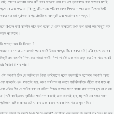
তাই শোনার অভ্যাস থেকে যদি বলার অভ্যাস হয়ে যায় তো ব্যাকরণের কথা আপনার মনেই
পড়বে না এবং পড়ে না | কিন্তু যদি শোনার পরিবেশ থেকে শিখতে না পান এবং নিজেকে তৈরি
করতে চান তো ব্যাকরণের প্রয়োজনীয়তা অবশ্যই এবং আমাদের মনে পড়েও |
মনে রাখবেন যারা সাবলীল ভাবে কথা বলেন যে কোন ভাষাতেই তখন কথা ছাড়া আর কিছুই মনে
আসে না তাদের |
কি পাচ্ছেন আর কি দিচ্ছেন ?
আমরা সব দেওয়া-নেওয়াকেই প্রায় সবাই টাকার অঙ্কে বিচার করতে চাই | এটা হয়তো দোষের
কিছুই নয়, এমনকি শিক্ষাকেও আমরা কতটা শিক্ষা পেয়েছি এবং তার জন্য কত টাকা খরচ করেছি
তার নিরিখে হিসাব করি |
এটা অবশ্যই ঠিক যে ব্যক্তিগত শিক্ষা প্রতিষ্ঠানের মধ্যে ব্যবসায়িক মনোভাব অবশ্যই আছে
এবং থাকবেই এবং থাকতেই হবে, কারণ অর্থ লাভ না করলে প্রতিষ্ঠানটিকে বাঁচিয়ে রাখা যাবে না
এবং এটাও ঠিক যে অধিক খরচ না করিলে শিক্ষার গুণগত মানও বজায় রাখা সম্ভব হবে না বা হয়
না | তাই ব্যক্তিগত প্রতিষ্ঠান অর্থ লাভ করবেই এবং করতেই হবে, শুধু তাই নয় কোন কোন
প্রতিষ্ঠান অধিক লাভের চেষ্টাও করে এবং করবে, তার গুণগত মান ও সুনাম দিয়ে |
তাহলে আমরা কি করব? শিখব কি শিখবোনা? এত টাকা খরচ করবো কি করবো না? শিখে কি হবে