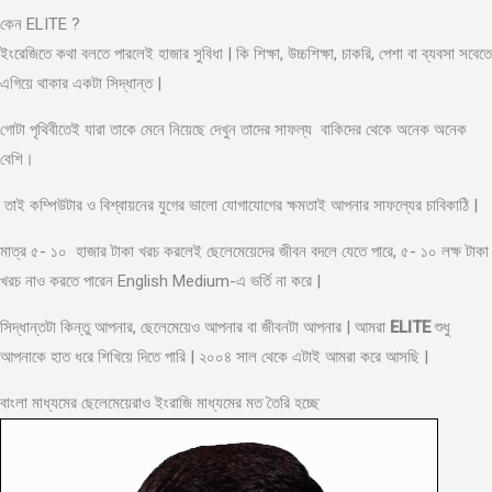
কেন ELITE ?
ইংরেজিতে কথা বলতে পারলেই হাজার সুবিধা | কি শিক্ষা, উচ্চশিক্ষা, চাকরি, পেশা বা ব্যবসা সবেতে
এগিয়ে থাকার একটা সিদ্ধান্ত |
গোটা পৃথিবীতেই যারা তাকে মেনে নিয়েছে দেখুন তাদের সাফল্য বাকিদের থেকে অনেক অনেক
বেশি।
তাই কম্পিউটার ও বিশ্বায়নের যুগের ভালো যোগাযোগের ক্ষমতাই আপনার সাফল্যের চাবিকাঠি |
মাত্র ৫- ১০ হাজার টাকা খরচ করলেই ছেলেমেয়েদের জীবন বদলে যেতে পারে, ৫- ১০ লক্ষ টাকা
খরচ নাও করতে পারেন English Medium-এ ভর্তি না করে |
সিদ্ধান্তটা কিন্তু আপনার, ছেলেমেয়েও আপনার বা জীবনটা আপনার | আমরা
ELITE
শুধু
আপনাকে হাত ধরে শিখিয়ে দিতে পারি | ২০০৪ সাল থেকে এটাই আমরা করে আসছি |
বাংলা মাধ্যমের ছেলেমেয়েরাও ইংরাজি মাধ্যমের মত তৈরি হচ্ছে