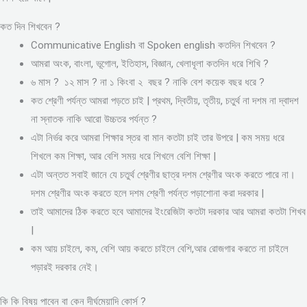
কত দিন শিখবেন ?
Communicative English বা Spoken english কতদিন শিখবেন ?
আমরা অংক, বাংলা, ভূগোল, ইতিহাস, বিজ্ঞান, খেলাধূলা কতদিন ধরে শিখি ?
৬ মাস ? ১২ মাস ? না ১ কিংবা ২ বছর ? নাকি বেশ কয়েক বছর ধরে ?
কত শ্রেণী পর্যন্ত আমরা পড়তে চাই | প্রথম, দ্বিতীয়, তৃতীয়, চতুর্থ না দশম না দ্বাদশ
না স্নাতক নাকি আরো উচ্চতর পর্যন্ত ?
এটা নির্ভর করে আমরা শিক্ষার স্তর বা মান কতটা চাই তার উপরে | কম সময় ধরে
শিখলে কম শিক্ষা, আর বেশি সময় ধরে শিখলে বেশি শিক্ষা |
এটা অন্তত সবাই জানে যে চতুর্থ শ্রেণীর ছাত্র দশম শ্রেণীর অংক করতে পারে না।
দশম শ্রেণীর অংক করতে হলে দশম শ্রেণী পর্যন্ত পড়াশোনা করা দরকার |
তাই আমাদের ঠিক করতে হবে আমাদের ইংরেজিটা কতটা দরকার আর আমরা কতটা শিখব
|
কম আয় চাইলে, কম, বেশি আয় করতে চাইলে বেশি,আর রোজগার করতে না চাইলে
পড়ারই দরকার নেই।
কি কি বিষয় পাবেন বা কেন দীর্ঘমেয়াদি কোর্স ?