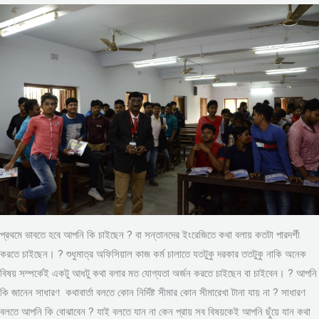
প্রথমে ভাবতে হবে আপনি কি চাইছেন ? বা সন্তানদের ইংরেজিতে কথা বলায় কতটা পারদর্শী
করতে চাইছেন। ? শুধুমাত্র অফিসিয়াল কাজ কর্ম চালাতে যতটুকু দরকার ততটুকু নাকি অনেক
বিষয় সম্পর্কেই একটু আধটু কথা বলার মত যোগ্যতা অর্জন করতে চাইছেন বা চাইবেন। ? আপনি
কি জানেন সাধারণ কথাবার্তা বলতে কোন নির্দিষ্ট সীমার কোন সীমারেখা টানা যায় না ? সাধারণ
বলতে আপনি কি বোঝাবেন ? যাই বলতে যান না কেন প্রায় সব বিষয়কেই আপনি ছুঁয়ে যান কথা