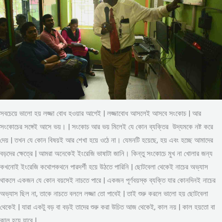
সবচেয়ে ভালো হয় লজ্জা বোধ হওয়ার আগেই | লজ্জাবোধ আসলেই আসবে সংকোচ | আর
সংকোচের সঙ্গেই আসে ভয়। | সংকোচ আর ভয় মিলেই যে কোন ব্যক্তির উদ্যমকে নষ্ট করে
দেয় | তখন যে কোন বিষয়ই আর শেখা হয়ে ওঠে না। যেমনটি হয়েছে, হয় এবং হচ্ছে আমাদের
বড়দের ক্ষেত্রে | আমরা অনেকেই ইংরেজি ভাষাটা জানি। কিন্তু সংকোচে মুখ না খোলার জন্য
কখনোই ইংরেজি কথোপকথনে পারদর্শী হয়ে উঠতে পারিনি | ছোটবেলা থেকেই নাচের অভ্যাস
থাকলে একজন যে কোন বয়সেই নাচতে পারে | একজন পূর্ণবয়স্ক ব্যক্তি যার কোনদিনই নাচের
অভ্যাস ছিল না, তাকে নাচতে বললে লজ্জা তো পাবেই | তাই শুরু করলে ভালো হয় ছোটবেলা
থেকেই | যারা একটু বড় বা বড়ই তাদের শুরু করা উচিত আজ থেকেই, কাল নয় | কাল হয়তো বা
কাল হয়ে যাবে |