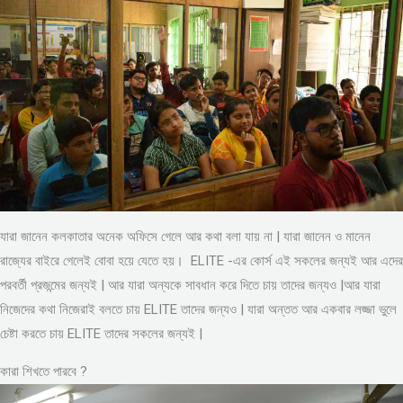
যারা জানেন কলকাতার অনেক অফিসে গেলে আর কথা বলা যায় না | যারা জানেন ও মানেন
রাজ্যের বাইরে গেলেই বোবা হয়ে যেতে হয়। ELITE -এর কোর্স এই সকলের জন্যই আর এদের
পরবর্তী প্রজন্মের জন্যই | আর যারা অন্যকে সাবধান করে দিতে চায় তাদের জন্যও |আর যারা
নিজেদের কথা নিজেরাই বলতে চায় ELITE তাদের জন্যও | যারা অন্তত আর একবার লজ্জা ভুলে
চেষ্টা করতে চায় ELITE তাদের সকলের জন্যই |
কারা শিখতে পারবে ?