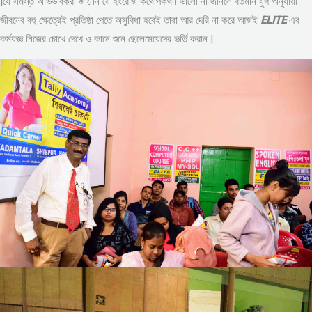
|যে সমস্ত অভিভাবকরা জানেন যে ইংরেজি কথোপকথন ভালো না জানলে বর্তমান যুগ অনুযায়ী
জীবনের বহু ক্ষেত্রেই প্রতিষ্ঠা পেতে অসুবিধা হবেই তারা আর দেরি না করে আজই
ELITE
এর
কর্মযজ্ঞ নিজের চোখে দেখে ও কানে শুনে ছেলেমেয়েদের ভর্তি করান |