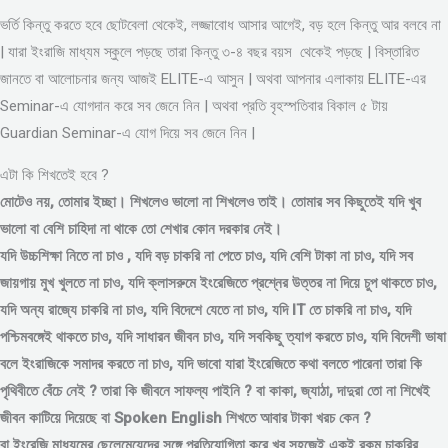
ভর্তি কিন্তু করতে হবে ছোটবেলা থেকেই, লজ্জাবোধ আসার আগেই, বড় হলে কিন্তু আর বলবে না
| যারা ইংরাজি মাধ্যম স্কুলে পড়ছে তারা কিন্তু ৩-৪ বছর বয়স থেকেই পড়ছে | বিস্তারিত
জানতে বা আলোচনার জন্য আজই ELITE-এ আসুন | অথবা আপনার এলাকায় ELITE-এর
Seminar-এ যোগদান করে সব জেনে নিন | অথবা প্রতি বৃহস্পতিবার বিকাল ৫ টায়
Guardian Seminar-এ যোগ দিয়ে সব জেনে নিন |
এটা কি শিখতেই হবে ?
মোটেও নয়, তোমার ইচ্ছা। শিখলেও ভালো না শিখলেও তাই। তোমার সব কিছুতেই যদি খুব
ভালো বা বেশি চাহিদা না থাকে তো শেখার কোন দরকার নেই।
যদি উচ্চশিক্ষা নিতে না চাও , যদি বড় চাকরি না পেতে চাও, যদি বেশি টাকা না চাও, যদি সব
জায়গায় মুখ খুলতে না চাও, যদি ক্লাসরুমে ইংরেজিতে প্রশ্নের উত্তর না দিয়ে চুপ থাকতে চাও,
যদি অন্য রাজ্যে চাকরি না চাও, যদি বিদেশে যেতে না চাও, যদি IT তে চাকরি না চাও, যদি
পশ্চিমবঙ্গেই থাকতে চাও, যদি সাধারন জীবন চাও, যদি সবকিছু ত্যাগ করতে চাও, যদি বিদেশী ভাষা
বলে ইংরাজিকে সমাদর করতে না চাও, যদি ভাবো যারা ইংরেজিতে কথা বলতে পারেনা তারা কি
পৃথিবীতে বেঁচে নেই ? তারা কি জীবনে সাফল্য পাইনি ? বা কাকা, জ্যাঠা, দাদুরা তো না শিখেই
জীবন কাটিয়ে দিয়েছে বা Spoken English শিখতে আবার টাকা খরচ কেন ?
বা ইংরেজি মাধ্যমের ছেলেমেয়েদের সঙ্গে প্রতিযোগিতা করে খুব সহজেই একই রকম চাকরির