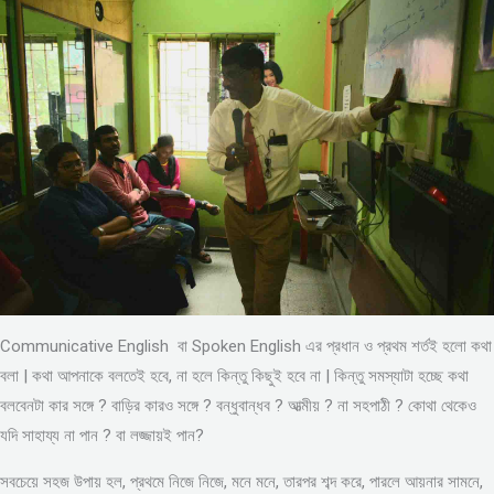
Communicative English বা Spoken English এর প্রধান ও প্রথম শর্তই হলো কথা
বলা | কথা আপনাকে বলতেই হবে, না হলে কিন্তু কিছুই হবে না | কিন্তু সমস্যাটা হচ্ছে কথা
বলবেনটা কার সঙ্গে ? বাড়ির কারও সঙ্গে ? বন্ধুবান্ধব ? আত্মীয় ? না সহপাঠী ? কোথা থেকেও
যদি সাহায্য না পান ? বা লজ্জায়ই পান?
সবচেয়ে সহজ উপায় হল, প্রথমে নিজে নিজে, মনে মনে, তারপর শব্দ করে, পারলে আয়নার সামনে,