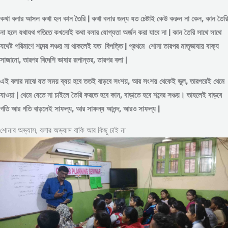
কথা বলার আসল কথা হল কান তৈরি | কথা বলার জন্য যত চেষ্টাই কেউ করুন না কেন, কান তৈরি
না হলে যথাযথ গতিতে কখনোই কথা বলার যোগ্যতা অর্জন করা যাবে না | কান তৈরি সাথে সাথে
যথেষ্ট পরিমাণে
শব্দের
সঞ্চয় না থাকলেই যত বিপত্তি | প্রথমে শোনা তারপর মাতৃভাষায় বাক্য
সাজানো, তারপর বিদেশি ভাষার রূপান্তর, তারপর বলা |
এই বলার মাঝে যত সময় ব্যয় হবে ততই বাড়বে সংশয়, আর সংশয় থেকেই ভুল, তারপরেই থেমে
যাওয়া | থেমে যেতে না চাইলে তৈরি করতে হবে কান, বাড়াতে হবে শব্দের সঞ্চয়। তাহলেই বাড়বে
গতি আর গতি বাড়লেই সাফল্য, আর সাফল্য আনন্দ, আরও সাফল্য |
শোনার অভ্যাস, বলার অভ্যাস বাকি আর কিছু চাই না