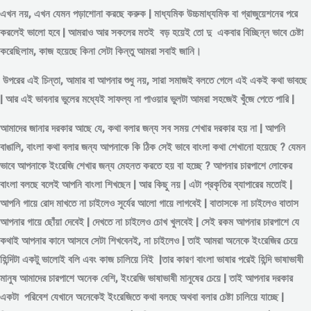
এখন নয়, এখন যেমন পড়াশোনা করছে করুক | মাধ্যমিক উচ্চমাধ্যমিক বা গ্রাজুয়েশনের পরে
করলেই ভালো হবে | আমরাও আর সকলের মতই বড় হয়েই তো দু একবার বিচ্ছিন্ন
ভাবে
চেষ্টা
করেছিলাম, কাজ হয়েছে কিনা সেটা কিন্তু আমরা সবাই জানি।
উপরের এই চিন্তা, আমার বা আপনার শুধু নয়, সারা সমাজই বলতে গেলে এই একই কথা ভাবছে
| আর এই ভাবনার ভুলের মধ্যেই সাফল্য না পাওয়ার ভুলটা আমরা সহজেই খুঁজে পেতে পারি |
আমাদের জানার দরকার আছে যে, কথা বলার জন্য সব সময় শেখার দরকার হয় না | আপনি
বাঙালি, বাংলা কথা বলার জন্য আপনাকে কি ঠিক সেই ভাবে বাংলা কথা শেখানো হয়েছে ? যেমন
ভাবে আপনাকে ইংরেজি শেখার জন্য মেহনত করতে হয় বা হচ্ছে ? আপনার চারপাশে লোকের
বাংলা বলছে বলেই আপনি বাংলা শিখছেন | আর কিছু নয় | এটা প্রকৃতির ব্যাপারের মতোই |
আপনি গায়ে রোদ মাখতে না চাইলেও সূর্যের আলো গায়ে লাগবেই | বাতাসকে না চাইলেও বাতাস
আপনার গায়ে ছোঁয়া দেবেই | দেখতে না চাইলেও চোখ খুলবেই | সেই রকম আপনার চারপাশে যে
কথাই আপনার কানে আসবে সেটা শিখবেনই, না চাইলেও | তাই আমরা অনেকে ইংরেজির চেয়ে
হিন্দিটা একটু ভালোই বলি এবং কাজ চালিয়ে নিই |তার কারণ বাংলা ভাষার পরেই হিন্দি ভাষাভাষী
মানুষ আমাদের চারপাশে অনেক বেশি, ইংরেজি ভাষাভাষী মানুষের চেয়ে | তাই আপনার দরকার
একটা পরিবেশ যেখানে অনেকেই ইংরেজিতে কথা বলছে অথবা বলার চেষ্টা চালিয়ে যাচ্ছে |