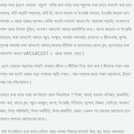
বলার সময় |ছেলে মেয়েকে স্কুলে ভর্তির কথা বলার সময় স্কুলের কথা বলতে বলতেই কথা চলে
আসবে, ভর্তি পদ্ধতি সম্বন্ধে, ভর্তি ফি, বাংলা মাধ্যম না ইংরেজি মাধ্যম, ইংরেজি মাধ্যম হলে
সামর্থ্য ও আরো হাজার ব্যাপার।ভর্তির পদ্ধতি বললেই আসবে ফি, পড়ানোর পদ্ধতি, সংরক্ষণের
পক্ষে আরো বিপক্ষে যুক্তি, সংরক্ষণ আসলেই আসবে রাজনীতির কথা। বাংলা মাধ্যমে না ইংরেজি
মাধ্যমে, কথা আসলেই আসবে পছন্দ, অপছন্দ, সামর্থ্য-অসমর্থ্য, চালচলন ও জীবনধারা, কুসঙ্গ,
সুসঙ্গ| সামর্থের কথা আসলেই আসবে,আপনার জীবিকা বা ব্যবসায়ের ভালো-মন্দ, ব্যবসায়ের কথা
আসলেই আসবে VAT,GAT,GST ও আরো হাজার তত্ত |
ছেলে মেয়েকে পড়ানোর সময়ই ভাবছেন জীবন ও জীবিকা নিয়ে নানা কথা | জীবনের লক্ষ্য আর
লক্ষ্য ভঙ্গ হলেই আবার নতুন লক্ষ্যের প্রতি লক্ষ্য। আর লক্ষ্যের জন্য লক্ষ্য আলোচনা, চিন্তা
আর তার বহিঃপ্রকাশ |
তাহলে কথা বলার সময় বাদ দিলেন কোন বিষয়টাকে ? শিক্ষা, সামর্থ, ব্যবসা-বাণিজ্য, রাজনীতি,
ধর্ম- কর্ম, ভালো-মন্দ, পছন্দ-অপছন্দ, বাংলা, ইংরেজি, ইতিহাস, ভূগোল, বিজ্ঞান ,সাহিত্য, সাধারণ
জ্ঞান, বিশ্ব পরিস্থিতি, বিশ্ব অর্থনীতি, বিশ্ব রাজনীতি, ভ্রমণ এরকম শত রকমের আলোচনা চলে
আসবে আপনার আলোচনার মাঝে।
তাই ইংরেজিতে কথা বলতে চাইলে প্রায় সমস্ত বিষয়ের উপরেই কিছু শব্দ, বাক্য আপনাকে