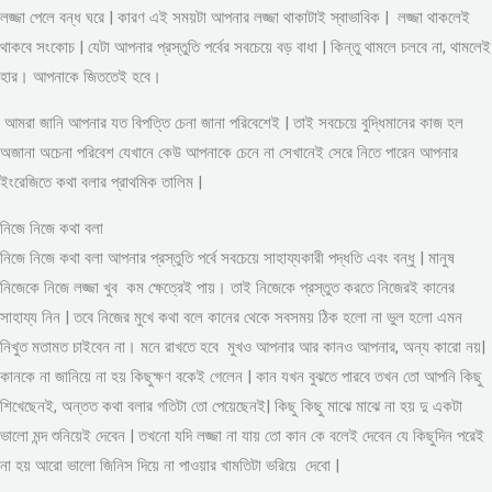
লজ্জা পেলে বন্ধ ঘরে | কারণ এই সময়টা আপনার লজ্জা থাকাটাই স্বাভাবিক | লজ্জা থাকলেই
থাকবে সংকোচ | যেটা আপনার প্রস্তুতি পর্বের সবচেয়ে বড় বাধা | কিন্তু থামলে চলবে না, থামলেই
হার। আপনাকে জিততেই হবে।
আমরা জানি আপনার যত বিপত্তি চেনা জানা পরিবেশেই | তাই সবচেয়ে বুদ্ধিমানের কাজ হল
অজানা অচেনা পরিবেশ যেখানে কেউ আপনাকে চেনে না সেখানেই সেরে নিতে পারেন আপনার
ইংরেজিতে কথা বলার প্রাথমিক তালিম |
নিজে নিজে কথা বলা
নিজে নিজে কথা বলা আপনার প্রস্তুতি পর্বে সবচেয়ে সাহায্যকারী পদ্ধতি এবং বন্ধু | মানুষ
নিজেকে নিজে লজ্জা খুব কম ক্ষেত্রেই পায়। তাই নিজেকে প্রস্তুত করতে নিজেরই কানের
সাহায্য নিন | তবে নিজের মুখে কথা বলে কানের থেকে সবসময় ঠিক হলো না ভুল হলো এমন
নিখুত মতামত চাইবেন না। মনে রাখতে হবে মুখও আপনার আর কানও আপনার, অন্য কারো নয়|
কানকে না জানিয়ে না হয় কিছুক্ষণ বকেই গেলেন | কান যখন বুঝতে পারবে তখন তো আপনি কিছু
শিখেছেনই, অন্তত কথা বলার গতিটা তো পেয়েছেনই| কিছু কিছু মাঝে মাঝে না হয় দু একটা
ভালো মন্দ শুনিয়েই দেবেন | তখনো যদি লজ্জা না যায় তো কান কে বলেই দেবেন যে কিছুদিন পরেই
না হয় আরো ভালো জিনিস দিয়ে না পাওয়ার খামতিটা ভরিয়ে দেবো |