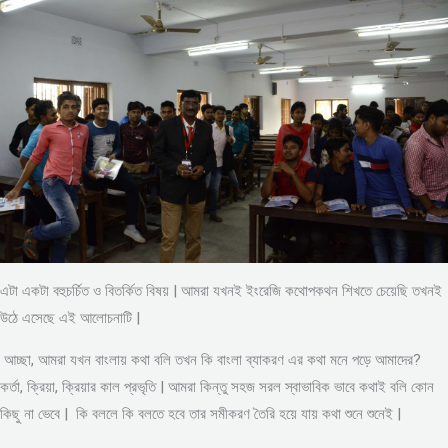
এটা একটা বহুচর্চিত ও বিতর্কিত বিষয় | আমরা যখনই ইংরেজি কথোপকথন শিখতে চেয়েছি তখনই
উঠে এসেছে এই আলোচনাটি |
আচ্ছা, আমরা যখন বাংলায় কথা বলি তখন কি বাংলা ব্যাকরণ এর কথা মনে পড়ে আমাদের?
কর্তা, ক্রিয়া, ক্রিয়ার কাল প্রভৃতি | আমরা কিন্তু সহজ সরল স্বাভাবিক ভাবে কথাই বলি কোন
কিছু না ভেবে | কি বললে কি বলতে হবে তার সমীকরণ তৈরি হয়ে যায় কথা শুনে শুনেই |