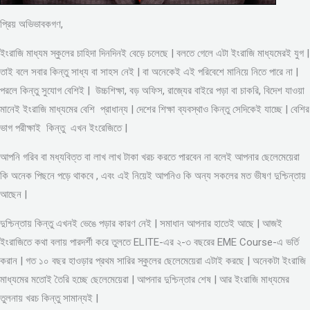
প্রিয় অভিভাবকগণ,
ইংরাজি মাধ্যম স্কুলের চাহিদা দিনদিনই বেড়ে চলেছে | বলতে গেলে এটা ইংরাজি মাধ্যমেরই যুগ |
তাই বলে সবার কিন্তু সাধ্য বা সাহস নেই | বা অনেকেই এই পরিবেশে মানিয়ে নিতে পারে না |
পরলে কিন্তু সুযোগ বেশিই | উচ্চশিক্ষা, বড় অফিস, রাজ্যের বাইরে পড়া বা চাকরি, বিদেশ যাওয়া
মানেই ইংরাজি মাধ্যমের বেশি প্রাধান্য | দেশের শিক্ষা ব্যবস্থাও কিন্তু সেদিকেই যাচ্ছে | বেশির
ভাগ পরীক্ষাই কিন্তু এখন ইংরেজিতে |
আপনি গরিব বা মধ্যবিত্ত বা লাখ লাখ টাকা খরচ করতে পারবেন না বলেই আপনার ছেলেমেয়েরা
কি অনেক পিছনে পড়ে থাকবে , এবং এই নিয়েই আপনিও কি অন্য সকলের মত ভীষণ দুশ্চিন্তায়
আছেন |
দুশ্চিন্তায় কিন্তু এখনই ভেঙে পড়ার কারণ নেই | সমাধান আপনার হাতেই আছে | আজই
ইংরাজিতে কথা বলায় পারদর্শী করে তুলতে ELITE-এর ২-৩ বছরের EME Course-এ ভর্তি
করান | গত ১০ বছর হাওড়ার প্রথম সারির স্কুলের ছেলেমেয়েরা এটাই করছে | অনেকটা ইংরাজি
মাধ্যমের মতোই তৈরি হচ্ছে ছেলেমেয়েরা | আপনার দুশ্চিন্তার শেষ | আর ইংরাজি মাধ্যমের
তুলনায় খরচ কিন্তু সামান্যই |