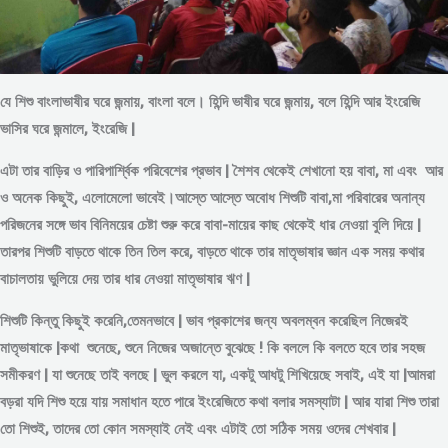
যে শিশু বাংলাভাষীর ঘরে জন্মায়, বাংলা বলে। হিন্দি ভাষীর ঘরে জন্মায়, বলে হিন্দি আর ইংরেজি
ভাসির ঘরে জন্মালে, ইংরেজি |
এটা তার বাড়ির ও পারিপার্শ্বিক পরিবেশের প্রভাব | শৈশব থেকেই শেখানো হয় বাবা, মা এবং আর
ও অনেক কিছুই, এলোমেলো ভাবেই।আস্তে আস্তে অবোধ শিশুটি বাবা,মা পরিবারের অনান্য
পরিজনের সঙ্গে ভাব বিনিময়ের চেষ্টা শুরু করে বাবা-মায়ের কাছ থেকেই ধার নেওয়া বুলি দিয়ে |
তারপর শিশুটি বাড়তে থাকে তিন তিল করে, বাড়তে থাকে তার মাতৃভাষার জ্ঞান এক সময় কথার
বাচালতায় ভুলিয়ে দেয় তার ধার নেওয়া মাতৃভাষার ঋণ |
শিশুটি কিন্তু কিছুই করেনি,তেমনভাবে | ভাব প্রকাশের জন্য অবলম্বন করেছিল নিজেরই
মাতৃভাষাকে |কথা শুনেছে, শুনে নিজের অজান্তে বুঝেছে ! কি বললে কি বলতে হবে তার সহজ
সমীকরণ | যা শুনেছে তাই বলছে | ভুল করলে যা, একটু আধটু শিখিয়েছে সবাই, এই যা |আমরা
বড়রা যদি শিশু হয়ে যায় সমাধান হতে পারে ইংরেজিতে কথা বলার সমস্যাটা | আর যারা শিশু তারা
তো শিশুই, তাদের তো কোন সমস্যাই নেই এবং এটাই তো সঠিক সময় ওদের শেখবার |