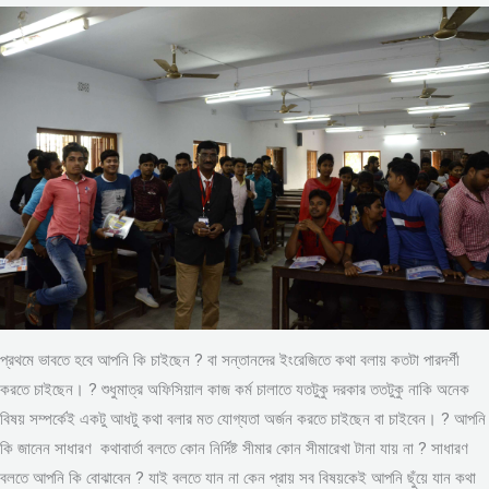
প্রথমে ভাবতে হবে আপনি কি চাইছেন ? বা সন্তানদের ইংরেজিতে কথা বলায় কতটা পারদর্শী
করতে চাইছেন। ? শুধুমাত্র অফিসিয়াল কাজ কর্ম চালাতে যতটুকু দরকার ততটুকু নাকি অনেক
বিষয় সম্পর্কেই একটু আধটু কথা বলার মত যোগ্যতা অর্জন করতে চাইছেন বা চাইবেন। ? আপনি
কি জানেন সাধারণ কথাবার্তা বলতে কোন নির্দিষ্ট সীমার কোন সীমারেখা টানা যায় না ? সাধারণ
বলতে আপনি কি বোঝাবেন ? যাই বলতে যান না কেন প্রায় সব বিষয়কেই আপনি ছুঁয়ে যান কথা