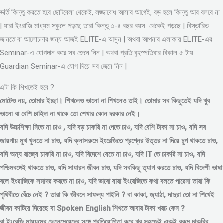
ভর্তি কিন্তু করতে হবে ছোটবেলা থেকেই, লজ্জাবোধ আসার আগেই, বড় হলে কিন্তু আর বলবে না
| যারা ইংরাজি মাধ্যম স্কুলে পড়ছে তারা কিন্তু ৩-৪ বছর বয়স থেকেই পড়ছে | বিস্তারিত
জানতে বা আলোচনার জন্য আজই ELITE-এ আসুন | অথবা আপনার এলাকায় ELITE-এর
Seminar-এ যোগদান করে সব জেনে নিন | অথবা প্রতি বৃহস্পতিবার বিকাল ৫ টায়
Guardian Seminar-এ যোগ দিয়ে সব জেনে নিন |
এটা কি শিখতেই হবে ?
মোটেও নয়, তোমার ইচ্ছা। শিখলেও ভালো না শিখলেও তাই। তোমার সব কিছুতেই যদি খুব
ভালো বা বেশি চাহিদা না থাকে তো শেখার কোন দরকার নেই।
যদি উচ্চশিক্ষা নিতে না চাও , যদি বড় চাকরি না পেতে চাও, যদি বেশি টাকা না চাও, যদি সব
জায়গায় মুখ খুলতে না চাও, যদি ক্লাসরুমে ইংরেজিতে প্রশ্নের উত্তর না দিয়ে চুপ থাকতে চাও,
যদি অন্য রাজ্যে চাকরি না চাও, যদি বিদেশে যেতে না চাও, যদি IT তে চাকরি না চাও, যদি
পশ্চিমবঙ্গেই থাকতে চাও, যদি সাধারন জীবন চাও, যদি সবকিছু ত্যাগ করতে চাও, যদি বিদেশী ভাষা
বলে ইংরাজিকে সমাদর করতে না চাও, যদি ভাবো যারা ইংরেজিতে কথা বলতে পারেনা তারা কি
পৃথিবীতে বেঁচে নেই ? তারা কি জীবনে সাফল্য পাইনি ? বা কাকা, জ্যাঠা, দাদুরা তো না শিখেই
জীবন কাটিয়ে দিয়েছে বা Spoken English শিখতে আবার টাকা খরচ কেন ?
বা ইংরেজি মাধ্যমের ছেলেমেয়েদের সঙ্গে প্রতিযোগিতা করে খুব সহজেই একই রকম চাকরির