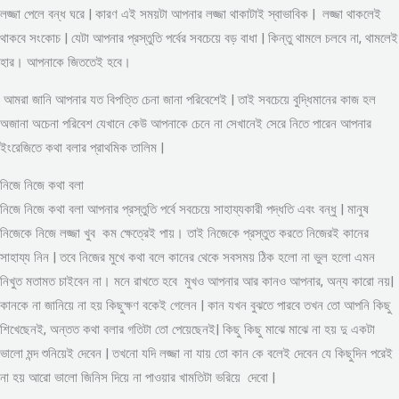
লজ্জা পেলে বন্ধ ঘরে | কারণ এই সময়টা আপনার লজ্জা থাকাটাই স্বাভাবিক | লজ্জা থাকলেই
থাকবে সংকোচ | যেটা আপনার প্রস্তুতি পর্বের সবচেয়ে বড় বাধা | কিন্তু থামলে চলবে না, থামলেই
হার। আপনাকে জিততেই হবে।
আমরা জানি আপনার যত বিপত্তি চেনা জানা পরিবেশেই | তাই সবচেয়ে বুদ্ধিমানের কাজ হল
অজানা অচেনা পরিবেশ যেখানে কেউ আপনাকে চেনে না সেখানেই সেরে নিতে পারেন আপনার
ইংরেজিতে কথা বলার প্রাথমিক তালিম |
নিজে নিজে কথা বলা
নিজে নিজে কথা বলা আপনার প্রস্তুতি পর্বে সবচেয়ে সাহায্যকারী পদ্ধতি এবং বন্ধু | মানুষ
নিজেকে নিজে লজ্জা খুব কম ক্ষেত্রেই পায়। তাই নিজেকে প্রস্তুত করতে নিজেরই কানের
সাহায্য নিন | তবে নিজের মুখে কথা বলে কানের থেকে সবসময় ঠিক হলো না ভুল হলো এমন
নিখুত মতামত চাইবেন না। মনে রাখতে হবে মুখও আপনার আর কানও আপনার, অন্য কারো নয়|
কানকে না জানিয়ে না হয় কিছুক্ষণ বকেই গেলেন | কান যখন বুঝতে পারবে তখন তো আপনি কিছু
শিখেছেনই, অন্তত কথা বলার গতিটা তো পেয়েছেনই| কিছু কিছু মাঝে মাঝে না হয় দু একটা
ভালো মন্দ শুনিয়েই দেবেন | তখনো যদি লজ্জা না যায় তো কান কে বলেই দেবেন যে কিছুদিন পরেই
না হয় আরো ভালো জিনিস দিয়ে না পাওয়ার খামতিটা ভরিয়ে দেবো |