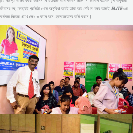
|যে সমস্ত অভিভাবকরা জানেন যে ইংরেজি কথোপকথন ভালো না জানলে বর্তমান যুগ অনুযায়ী
জীবনের বহু ক্ষেত্রেই প্রতিষ্ঠা পেতে অসুবিধা হবেই তারা আর দেরি না করে আজই
ELITE
এর
কর্মযজ্ঞ নিজের চোখে দেখে ও কানে শুনে ছেলেমেয়েদের ভর্তি করান |