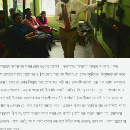
সবচেয়ে ভালো হয় লজ্জা বোধ হওয়ার আগেই | লজ্জাবোধ আসলেই আসবে সংকোচ | আর
সংকোচের সঙ্গেই আসে ভয়। | সংকোচ আর ভয় মিলেই যে কোন ব্যক্তির উদ্যমকে নষ্ট করে
দেয় | তখন যে কোন বিষয়ই আর শেখা হয়ে ওঠে না। যেমনটি হয়েছে, হয় এবং হচ্ছে আমাদের
বড়দের ক্ষেত্রে | আমরা অনেকেই ইংরেজি ভাষাটা জানি। কিন্তু সংকোচে মুখ না খোলার জন্য
কখনোই ইংরেজি কথোপকথনে পারদর্শী হয়ে উঠতে পারিনি | ছোটবেলা থেকেই নাচের অভ্যাস
থাকলে একজন যে কোন বয়সেই নাচতে পারে | একজন পূর্ণবয়স্ক ব্যক্তি যার কোনদিনই নাচের
অভ্যাস ছিল না, তাকে নাচতে বললে লজ্জা তো পাবেই | তাই শুরু করলে ভালো হয় ছোটবেলা
থেকেই | যারা একটু বড় বা বড়ই তাদের শুরু করা উচিত আজ থেকেই, কাল নয় | কাল হয়তো বা
কাল হয়ে যাবে |