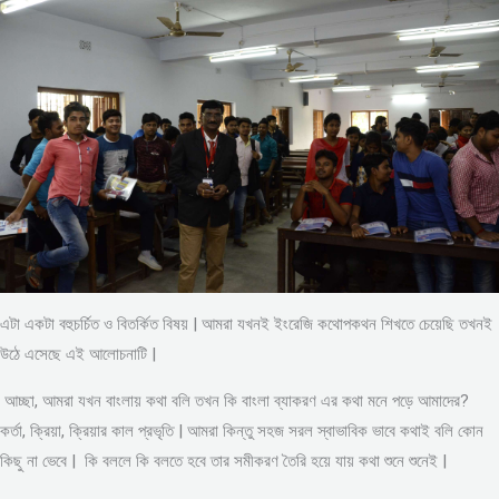
এটা একটা বহুচর্চিত ও বিতর্কিত বিষয় | আমরা যখনই ইংরেজি কথোপকথন শিখতে চেয়েছি তখনই
উঠে এসেছে এই আলোচনাটি |
আচ্ছা, আমরা যখন বাংলায় কথা বলি তখন কি বাংলা ব্যাকরণ এর কথা মনে পড়ে আমাদের?
কর্তা, ক্রিয়া, ক্রিয়ার কাল প্রভৃতি | আমরা কিন্তু সহজ সরল স্বাভাবিক ভাবে কথাই বলি কোন
কিছু না ভেবে | কি বললে কি বলতে হবে তার সমীকরণ তৈরি হয়ে যায় কথা শুনে শুনেই |