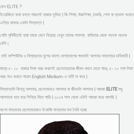
কেন ELITE ?
ইংরেজিতে কথা বলতে পারলেই হাজার সুবিধা | কি শিক্ষা, উচ্চশিক্ষা, চাকরি, পেশা বা ব্যবসা সবেতে
এগিয়ে থাকার একটা সিদ্ধান্ত |
গোটা পৃথিবীতেই যারা তাকে মেনে নিয়েছে দেখুন তাদের সাফল্য বাকিদের থেকে অনেক অনেক
বেশি।
তাই কম্পিউটার ও বিশ্বায়নের যুগের ভালো যোগাযোগের ক্ষমতাই আপনার সাফল্যের চাবিকাঠি |
মাত্র ৫- ১০ হাজার টাকা খরচ করলেই ছেলেমেয়েদের জীবন বদলে যেতে পারে, ৫- ১০ লক্ষ টাকা
খরচ নাও করতে পারেন English Medium-এ ভর্তি না করে |
সিদ্ধান্তটা কিন্তু আপনার, ছেলেমেয়েও আপনার বা জীবনটা আপনার | আমরা
ELITE
শুধু
আপনাকে হাত ধরে শিখিয়ে দিতে পারি | ২০০৪ সাল থেকে এটাই আমরা করে আসছি |
বাংলা মাধ্যমের ছেলেমেয়েরাও ইংরাজি মাধ্যমের মত তৈরি হচ্ছে