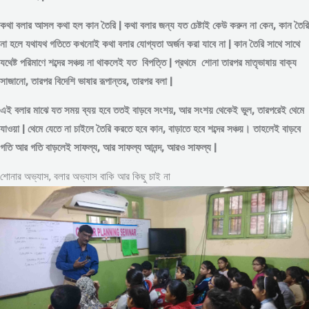
কথা বলার আসল কথা হল কান তৈরি | কথা বলার জন্য যত চেষ্টাই কেউ করুন না কেন, কান তৈরি
না হলে যথাযথ গতিতে কখনোই কথা বলার যোগ্যতা অর্জন করা যাবে না | কান তৈরি সাথে সাথে
যথেষ্ট পরিমাণে
শব্দের
সঞ্চয় না থাকলেই যত বিপত্তি | প্রথমে শোনা তারপর মাতৃভাষায় বাক্য
সাজানো, তারপর বিদেশি ভাষার রূপান্তর, তারপর বলা |
এই বলার মাঝে যত সময় ব্যয় হবে ততই বাড়বে সংশয়, আর সংশয় থেকেই ভুল, তারপরেই থেমে
যাওয়া | থেমে যেতে না চাইলে তৈরি করতে হবে কান, বাড়াতে হবে শব্দের সঞ্চয়। তাহলেই বাড়বে
গতি আর গতি বাড়লেই সাফল্য, আর সাফল্য আনন্দ, আরও সাফল্য |
শোনার অভ্যাস, বলার অভ্যাস বাকি আর কিছু চাই না