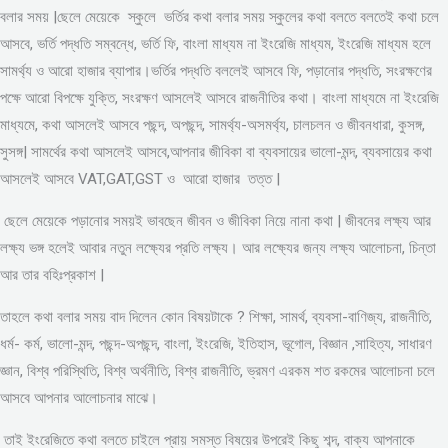
বলার সময় |ছেলে মেয়েকে স্কুলে ভর্তির কথা বলার সময় স্কুলের কথা বলতে বলতেই কথা চলে
আসবে, ভর্তি পদ্ধতি সম্বন্ধে, ভর্তি ফি, বাংলা মাধ্যম না ইংরেজি মাধ্যম, ইংরেজি মাধ্যম হলে
সামর্থ্য ও আরো হাজার ব্যাপার।ভর্তির পদ্ধতি বললেই আসবে ফি, পড়ানোর পদ্ধতি, সংরক্ষণের
পক্ষে আরো বিপক্ষে যুক্তি, সংরক্ষণ আসলেই আসবে রাজনীতির কথা। বাংলা মাধ্যমে না ইংরেজি
মাধ্যমে, কথা আসলেই আসবে পছন্দ, অপছন্দ, সামর্থ্য-অসমর্থ্য, চালচলন ও জীবনধারা, কুসঙ্গ,
সুসঙ্গ| সামর্থের কথা আসলেই আসবে,আপনার জীবিকা বা ব্যবসায়ের ভালো-মন্দ, ব্যবসায়ের কথা
আসলেই আসবে VAT,GAT,GST ও আরো হাজার তত্ত |
ছেলে মেয়েকে পড়ানোর সময়ই ভাবছেন জীবন ও জীবিকা নিয়ে নানা কথা | জীবনের লক্ষ্য আর
লক্ষ্য ভঙ্গ হলেই আবার নতুন লক্ষ্যের প্রতি লক্ষ্য। আর লক্ষ্যের জন্য লক্ষ্য আলোচনা, চিন্তা
আর তার বহিঃপ্রকাশ |
তাহলে কথা বলার সময় বাদ দিলেন কোন বিষয়টাকে ? শিক্ষা, সামর্থ, ব্যবসা-বাণিজ্য, রাজনীতি,
ধর্ম- কর্ম, ভালো-মন্দ, পছন্দ-অপছন্দ, বাংলা, ইংরেজি, ইতিহাস, ভূগোল, বিজ্ঞান ,সাহিত্য, সাধারণ
জ্ঞান, বিশ্ব পরিস্থিতি, বিশ্ব অর্থনীতি, বিশ্ব রাজনীতি, ভ্রমণ এরকম শত রকমের আলোচনা চলে
আসবে আপনার আলোচনার মাঝে।
তাই ইংরেজিতে কথা বলতে চাইলে প্রায় সমস্ত বিষয়ের উপরেই কিছু শব্দ, বাক্য আপনাকে