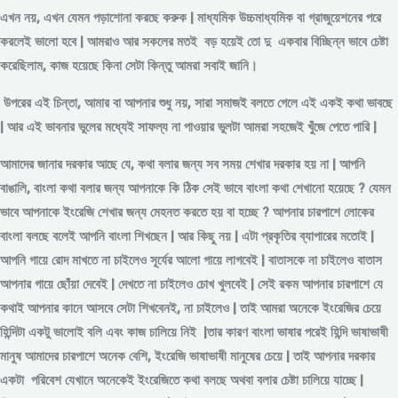
এখন নয়, এখন যেমন পড়াশোনা করছে করুক | মাধ্যমিক উচ্চমাধ্যমিক বা গ্রাজুয়েশনের পরে
করলেই ভালো হবে | আমরাও আর সকলের মতই বড় হয়েই তো দু একবার বিচ্ছিন্ন
ভাবে
চেষ্টা
করেছিলাম, কাজ হয়েছে কিনা সেটা কিন্তু আমরা সবাই জানি।
উপরের এই চিন্তা, আমার বা আপনার শুধু নয়, সারা সমাজই বলতে গেলে এই একই কথা ভাবছে
| আর এই ভাবনার ভুলের মধ্যেই সাফল্য না পাওয়ার ভুলটা আমরা সহজেই খুঁজে পেতে পারি |
আমাদের জানার দরকার আছে যে, কথা বলার জন্য সব সময় শেখার দরকার হয় না | আপনি
বাঙালি, বাংলা কথা বলার জন্য আপনাকে কি ঠিক সেই ভাবে বাংলা কথা শেখানো হয়েছে ? যেমন
ভাবে আপনাকে ইংরেজি শেখার জন্য মেহনত করতে হয় বা হচ্ছে ? আপনার চারপাশে লোকের
বাংলা বলছে বলেই আপনি বাংলা শিখছেন | আর কিছু নয় | এটা প্রকৃতির ব্যাপারের মতোই |
আপনি গায়ে রোদ মাখতে না চাইলেও সূর্যের আলো গায়ে লাগবেই | বাতাসকে না চাইলেও বাতাস
আপনার গায়ে ছোঁয়া দেবেই | দেখতে না চাইলেও চোখ খুলবেই | সেই রকম আপনার চারপাশে যে
কথাই আপনার কানে আসবে সেটা শিখবেনই, না চাইলেও | তাই আমরা অনেকে ইংরেজির চেয়ে
হিন্দিটা একটু ভালোই বলি এবং কাজ চালিয়ে নিই |তার কারণ বাংলা ভাষার পরেই হিন্দি ভাষাভাষী
মানুষ আমাদের চারপাশে অনেক বেশি, ইংরেজি ভাষাভাষী মানুষের চেয়ে | তাই আপনার দরকার
একটা পরিবেশ যেখানে অনেকেই ইংরেজিতে কথা বলছে অথবা বলার চেষ্টা চালিয়ে যাচ্ছে |