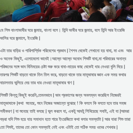
যে শিশু বাংলাভাষীর ঘরে জন্মায়, বাংলা বলে। হিন্দি ভাষীর ঘরে জন্মায়, বলে হিন্দি আর ইংরেজি
ভাসির ঘরে জন্মালে, ইংরেজি |
এটা তার বাড়ির ও পারিপার্শ্বিক পরিবেশের প্রভাব | শৈশব থেকেই শেখানো হয় বাবা, মা এবং আর
ও অনেক কিছুই, এলোমেলো ভাবেই।আস্তে আস্তে অবোধ শিশুটি বাবা,মা পরিবারের অনান্য
পরিজনের সঙ্গে ভাব বিনিময়ের চেষ্টা শুরু করে বাবা-মায়ের কাছ থেকেই ধার নেওয়া বুলি দিয়ে |
তারপর শিশুটি বাড়তে থাকে তিন তিল করে, বাড়তে থাকে তার মাতৃভাষার জ্ঞান এক সময় কথার
বাচালতায় ভুলিয়ে দেয় তার ধার নেওয়া মাতৃভাষার ঋণ |
শিশুটি কিন্তু কিছুই করেনি,তেমনভাবে | ভাব প্রকাশের জন্য অবলম্বন করেছিল নিজেরই
মাতৃভাষাকে |কথা শুনেছে, শুনে নিজের অজান্তে বুঝেছে ! কি বললে কি বলতে হবে তার সহজ
সমীকরণ | যা শুনেছে তাই বলছে | ভুল করলে যা, একটু আধটু শিখিয়েছে সবাই, এই যা |আমরা
বড়রা যদি শিশু হয়ে যায় সমাধান হতে পারে ইংরেজিতে কথা বলার সমস্যাটা | আর যারা শিশু তারা
তো শিশুই, তাদের তো কোন সমস্যাই নেই এবং এটাই তো সঠিক সময় ওদের শেখবার |