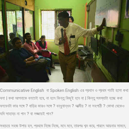
Communicative English বা Spoken English এর প্রধান ও প্রথম শর্তই হলো কথা
বলা | কথা আপনাকে বলতেই হবে, না হলে কিন্তু কিছুই হবে না | কিন্তু সমস্যাটা হচ্ছে কথা
বলবেনটা কার সঙ্গে ? বাড়ির কারও সঙ্গে ? বন্ধুবান্ধব ? আত্মীয় ? না সহপাঠী ? কোথা থেকেও
যদি সাহায্য না পান ? বা লজ্জায়ই পান?
সবচেয়ে সহজ উপায় হল, প্রথমে নিজে নিজে, মনে মনে, তারপর শব্দ করে, পারলে আয়নার সামনে,