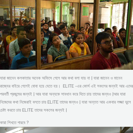
যারা জানেন কলকাতার অনেক অফিসে গেলে আর কথা বলা যায় না | যারা জানেন ও মানেন
রাজ্যের বাইরে গেলেই বোবা হয়ে যেতে হয়। ELITE -এর কোর্স এই সকলের জন্যই আর এদের
পরবর্তী প্রজন্মের জন্যই | আর যারা অন্যকে সাবধান করে দিতে চায় তাদের জন্যও |আর যারা
নিজেদের কথা নিজেরাই বলতে চায় ELITE তাদের জন্যও | যারা অন্তত আর একবার লজ্জা ভুলে
চেষ্টা করতে চায় ELITE তাদের সকলের জন্যই |
কারা শিখতে পারবে ?