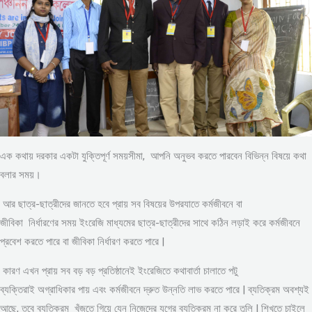
এক কথায় দরকার একটা যুক্তিপূর্ণ সময়সীমা, আপনি অনুভব করতে পারবেন বিভিন্ন বিষয়ে কথা
বলার সময়।
আর ছাত্র-ছাত্রীদের জানতে হবে প্রায় সব বিষয়ের উপরযাতে কর্মজীবনে বা
জীবিকা নির্ধারণের সময় ইংরেজি মাধ্যমের ছাত্র-ছাত্রীদের সাথে কঠিন লড়াই করে কর্মজীবনে
প্রবেশ করতে পারে বা জীবিকা নির্ধারণ করতে পারে |
কারণ এখন প্রায় সব বড় বড় প্রতিষ্ঠানেই ইংরেজিতে কথাবার্তা চালাতে পটু
ব্যক্তিরাই অগ্রাধিকার পায় এবং কর্মজীবনে দ্রুত উন্নতি লাভ করতে পারে | ব্যতিক্রম অবশ্যই
আছে, তবে ব্যতিক্রম খুঁজতে গিয়ে যেন নিজেদের যুগের ব্যতিক্রম না করে তুলি | শিখতে চাইলে