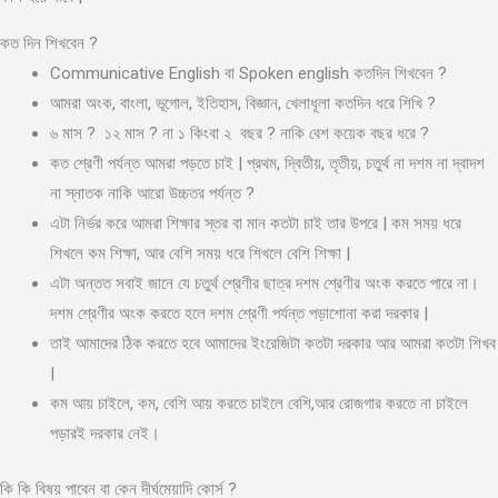
কত দিন শিখবেন ?
Communicative English বা Spoken english কতদিন শিখবেন ?
আমরা অংক, বাংলা, ভূগোল, ইতিহাস, বিজ্ঞান, খেলাধূলা কতদিন ধরে শিখি ?
৬ মাস ? ১২ মাস ? না ১ কিংবা ২ বছর ? নাকি বেশ কয়েক বছর ধরে ?
কত শ্রেণী পর্যন্ত আমরা পড়তে চাই | প্রথম, দ্বিতীয়, তৃতীয়, চতুর্থ না দশম না দ্বাদশ
না স্নাতক নাকি আরো উচ্চতর পর্যন্ত ?
এটা নির্ভর করে আমরা শিক্ষার স্তর বা মান কতটা চাই তার উপরে | কম সময় ধরে
শিখলে কম শিক্ষা, আর বেশি সময় ধরে শিখলে বেশি শিক্ষা |
এটা অন্তত সবাই জানে যে চতুর্থ শ্রেণীর ছাত্র দশম শ্রেণীর অংক করতে পারে না।
দশম শ্রেণীর অংক করতে হলে দশম শ্রেণী পর্যন্ত পড়াশোনা করা দরকার |
তাই আমাদের ঠিক করতে হবে আমাদের ইংরেজিটা কতটা দরকার আর আমরা কতটা শিখব
|
কম আয় চাইলে, কম, বেশি আয় করতে চাইলে বেশি,আর রোজগার করতে না চাইলে
পড়ারই দরকার নেই।
কি কি বিষয় পাবেন বা কেন দীর্ঘমেয়াদি কোর্স ?