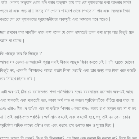
তাই শোনার অভ্যাস থেকে যদি বলার অভ্যাস হয়ে যায় তো ব্যাকরণের কথা আপনার মনেই
পড়বে না এবং পড়ে না | কিন্তু যদি শোনার পরিবেশ থেকে শিখতে না পান এবং নিজেকে তৈরি
করতে চান তো ব্যাকরণের প্রয়োজনীয়তা অবশ্যই এবং আমাদের মনে পড়েও |
মনে রাখবেন যারা সাবলীল ভাবে কথা বলেন যে কোন ভাষাতেই তখন কথা ছাড়া আর কিছুই মনে
আসে না তাদের |
কি পাচ্ছেন আর কি দিচ্ছেন ?
আমরা সব দেওয়া-নেওয়াকেই প্রায় সবাই টাকার অঙ্কে বিচার করতে চাই | এটা হয়তো দোষের
কিছুই নয়, এমনকি শিক্ষাকেও আমরা কতটা শিক্ষা পেয়েছি এবং তার জন্য কত টাকা খরচ করেছি
তার নিরিখে হিসাব করি |
এটা অবশ্যই ঠিক যে ব্যক্তিগত শিক্ষা প্রতিষ্ঠানের মধ্যে ব্যবসায়িক মনোভাব অবশ্যই আছে
এবং থাকবেই এবং থাকতেই হবে, কারণ অর্থ লাভ না করলে প্রতিষ্ঠানটিকে বাঁচিয়ে রাখা যাবে না
এবং এটাও ঠিক যে অধিক খরচ না করিলে শিক্ষার গুণগত মানও বজায় রাখা সম্ভব হবে না বা হয়
না | তাই ব্যক্তিগত প্রতিষ্ঠান অর্থ লাভ করবেই এবং করতেই হবে, শুধু তাই নয় কোন কোন
প্রতিষ্ঠান অধিক লাভের চেষ্টাও করে এবং করবে, তার গুণগত মান ও সুনাম দিয়ে |
তাহলে আমরা কি করব? শিখব কি শিখবোনা? এত টাকা খরচ করবো কি করবো না? শিখে কি হবে