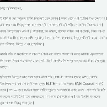
প্রিয় অভিভাবকগণ,
ইংরাজি মাধ্যম স্কুলের চাহিদা দিনদিনই বেড়ে চলেছে | বলতে গেলে এটা ইংরাজি মাধ্যমেরই যুগ |
তাই বলে সবার কিন্তু সাধ্য বা সাহস নেই | বা অনেকেই এই পরিবেশে মানিয়ে নিতে পারে না |
পরলে কিন্তু সুযোগ বেশিই | উচ্চশিক্ষা, বড় অফিস, রাজ্যের বাইরে পড়া বা চাকরি, বিদেশ যাওয়া
মানেই ইংরাজি মাধ্যমের বেশি প্রাধান্য | দেশের শিক্ষা ব্যবস্থাও কিন্তু সেদিকেই যাচ্ছে | বেশির
ভাগ পরীক্ষাই কিন্তু এখন ইংরেজিতে |
আপনি গরিব বা মধ্যবিত্ত বা লাখ লাখ টাকা খরচ করতে পারবেন না বলেই আপনার ছেলেমেয়েরা
কি অনেক পিছনে পড়ে থাকবে , এবং এই নিয়েই আপনিও কি অন্য সকলের মত ভীষণ দুশ্চিন্তায়
আছেন |
দুশ্চিন্তায় কিন্তু এখনই ভেঙে পড়ার কারণ নেই | সমাধান আপনার হাতেই আছে | আজই
ইংরাজিতে কথা বলায় পারদর্শী করে তুলতে ELITE-এর ২-৩ বছরের EME Course-এ ভর্তি
করান | গত ১০ বছর হাওড়ার প্রথম সারির স্কুলের ছেলেমেয়েরা এটাই করছে | অনেকটা ইংরাজি
মাধ্যমের মতোই তৈরি হচ্ছে ছেলেমেয়েরা | আপনার দুশ্চিন্তার শেষ | আর ইংরাজি মাধ্যমের
তুলনায় খরচ কিন্তু সামান্যই |