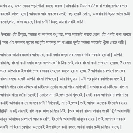
এখন নয়, এখন যেমন পড়াশোনা করছে করুক | মাধ্যমিক উচ্চমাধ্যমিক বা গ্রাজুয়েশনের পরে
করলেই ভালো হবে | আমরাও আর সকলের মতই বড় হয়েই তো দু একবার বিচ্ছিন্ন
ভাবে
চেষ্টা
করেছিলাম, কাজ হয়েছে কিনা সেটা কিন্তু আমরা সবাই জানি।
উপরের এই চিন্তা, আমার বা আপনার শুধু নয়, সারা সমাজই বলতে গেলে এই একই কথা ভাবছে
| আর এই ভাবনার ভুলের মধ্যেই সাফল্য না পাওয়ার ভুলটা আমরা সহজেই খুঁজে পেতে পারি |
আমাদের জানার দরকার আছে যে, কথা বলার জন্য সব সময় শেখার দরকার হয় না | আপনি
বাঙালি, বাংলা কথা বলার জন্য আপনাকে কি ঠিক সেই ভাবে বাংলা কথা শেখানো হয়েছে ? যেমন
ভাবে আপনাকে ইংরেজি শেখার জন্য মেহনত করতে হয় বা হচ্ছে ? আপনার চারপাশে লোকের
বাংলা বলছে বলেই আপনি বাংলা শিখছেন | আর কিছু নয় | এটা প্রকৃতির ব্যাপারের মতোই |
আপনি গায়ে রোদ মাখতে না চাইলেও সূর্যের আলো গায়ে লাগবেই | বাতাসকে না চাইলেও বাতাস
আপনার গায়ে ছোঁয়া দেবেই | দেখতে না চাইলেও চোখ খুলবেই | সেই রকম আপনার চারপাশে যে
কথাই আপনার কানে আসবে সেটা শিখবেনই, না চাইলেও | তাই আমরা অনেকে ইংরেজির চেয়ে
হিন্দিটা একটু ভালোই বলি এবং কাজ চালিয়ে নিই |তার কারণ বাংলা ভাষার পরেই হিন্দি ভাষাভাষী
মানুষ আমাদের চারপাশে অনেক বেশি, ইংরেজি ভাষাভাষী মানুষের চেয়ে | তাই আপনার দরকার
একটা পরিবেশ যেখানে অনেকেই ইংরেজিতে কথা বলছে অথবা বলার চেষ্টা চালিয়ে যাচ্ছে |