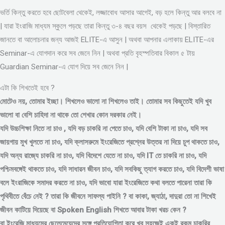
ভর্তি কিন্তু করতে হবে ছোটবেলা থেকেই, লজ্জাবোধ আসার আগেই, বড় হলে কিন্তু আর বলবে না
| যারা ইংরাজি মাধ্যম স্কুলে পড়ছে তারা কিন্তু ৩-৪ বছর বয়স থেকেই পড়ছে | বিস্তারিত
জানতে বা আলোচনার জন্য আজই ELITE-এ আসুন | অথবা আপনার এলাকায় ELITE-এর
Seminar-এ যোগদান করে সব জেনে নিন | অথবা প্রতি বৃহস্পতিবার বিকাল ৫ টায়
Guardian Seminar-এ যোগ দিয়ে সব জেনে নিন |
এটা কি শিখতেই হবে ?
মোটেও নয়, তোমার ইচ্ছা। শিখলেও ভালো না শিখলেও তাই। তোমার সব কিছুতেই যদি খুব
ভালো বা বেশি চাহিদা না থাকে তো শেখার কোন দরকার নেই।
যদি উচ্চশিক্ষা নিতে না চাও , যদি বড় চাকরি না পেতে চাও, যদি বেশি টাকা না চাও, যদি সব
জায়গায় মুখ খুলতে না চাও, যদি ক্লাসরুমে ইংরেজিতে প্রশ্নের উত্তর না দিয়ে চুপ থাকতে চাও,
যদি অন্য রাজ্যে চাকরি না চাও, যদি বিদেশে যেতে না চাও, যদি IT তে চাকরি না চাও, যদি
পশ্চিমবঙ্গেই থাকতে চাও, যদি সাধারন জীবন চাও, যদি সবকিছু ত্যাগ করতে চাও, যদি বিদেশী ভাষা
বলে ইংরাজিকে সমাদর করতে না চাও, যদি ভাবো যারা ইংরেজিতে কথা বলতে পারেনা তারা কি
পৃথিবীতে বেঁচে নেই ? তারা কি জীবনে সাফল্য পাইনি ? বা কাকা, জ্যাঠা, দাদুরা তো না শিখেই
জীবন কাটিয়ে দিয়েছে বা Spoken English শিখতে আবার টাকা খরচ কেন ?
বা ইংরেজি মাধ্যমের ছেলেমেয়েদের সঙ্গে প্রতিযোগিতা করে খুব সহজেই একই রকম চাকরির