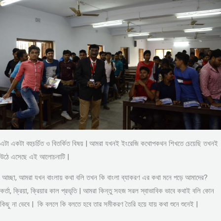
এটা একটা বহুচর্চিত ও বিতর্কিত বিষয় | আমরা যখনই ইংরেজি কথোপকথন শিখতে চেয়েছি তখনই
উঠে এসেছে এই আলোচনাটি |
আচ্ছা, আমরা যখন বাংলায় কথা বলি তখন কি বাংলা ব্যাকরণ এর কথা মনে পড়ে আমাদের?
কর্তা, ক্রিয়া, ক্রিয়ার কাল প্রভৃতি | আমরা কিন্তু সহজ সরল স্বাভাবিক ভাবে কথাই বলি কোন
কিছু না ভেবে | কি বললে কি বলতে হবে তার সমীকরণ তৈরি হয়ে যায় কথা শুনে শুনেই |