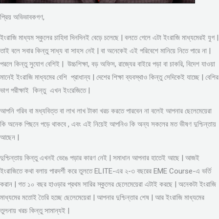
প্রিয় অভিভাবকগণ,
ইংরাজি মাধ্যম স্কুলের চাহিদা দিনদিনই বেড়ে চলেছে | বলতে গেলে এটা ইংরাজি মাধ্যমেরই যুগ |
তাই বলে সবার কিন্তু সাধ্য বা সাহস নেই | বা অনেকেই এই পরিবেশে মানিয়ে নিতে পারে না |
পরলে কিন্তু সুযোগ বেশিই | উচ্চশিক্ষা, বড় অফিস, রাজ্যের বাইরে পড়া বা চাকরি, বিদেশ যাওয়া
মানেই ইংরাজি মাধ্যমের বেশি প্রাধান্য | দেশের শিক্ষা ব্যবস্থাও কিন্তু সেদিকেই যাচ্ছে | বেশির
ভাগ পরীক্ষাই কিন্তু এখন ইংরেজিতে |
আপনি গরিব বা মধ্যবিত্ত বা লাখ লাখ টাকা খরচ করতে পারবেন না বলেই আপনার ছেলেমেয়েরা
কি অনেক পিছনে পড়ে থাকবে , এবং এই নিয়েই আপনিও কি অন্য সকলের মত ভীষণ দুশ্চিন্তায়
আছেন |
দুশ্চিন্তায় কিন্তু এখনই ভেঙে পড়ার কারণ নেই | সমাধান আপনার হাতেই আছে | আজই
ইংরাজিতে কথা বলায় পারদর্শী করে তুলতে ELITE-এর ২-৩ বছরের EME Course-এ ভর্তি
করান | গত ১০ বছর হাওড়ার প্রথম সারির স্কুলের ছেলেমেয়েরা এটাই করছে | অনেকটা ইংরাজি
মাধ্যমের মতোই তৈরি হচ্ছে ছেলেমেয়েরা | আপনার দুশ্চিন্তার শেষ | আর ইংরাজি মাধ্যমের
তুলনায় খরচ কিন্তু সামান্যই |