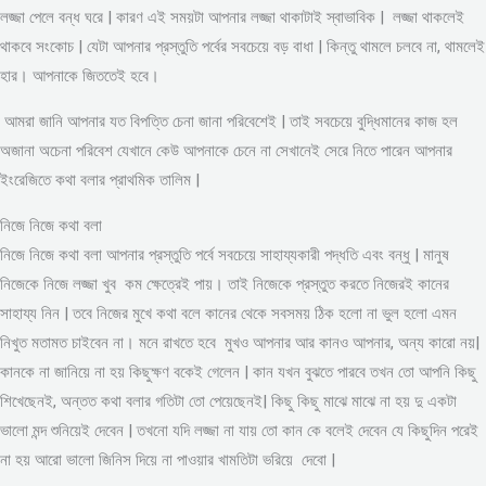
লজ্জা পেলে বন্ধ ঘরে | কারণ এই সময়টা আপনার লজ্জা থাকাটাই স্বাভাবিক | লজ্জা থাকলেই
থাকবে সংকোচ | যেটা আপনার প্রস্তুতি পর্বের সবচেয়ে বড় বাধা | কিন্তু থামলে চলবে না, থামলেই
হার। আপনাকে জিততেই হবে।
আমরা জানি আপনার যত বিপত্তি চেনা জানা পরিবেশেই | তাই সবচেয়ে বুদ্ধিমানের কাজ হল
অজানা অচেনা পরিবেশ যেখানে কেউ আপনাকে চেনে না সেখানেই সেরে নিতে পারেন আপনার
ইংরেজিতে কথা বলার প্রাথমিক তালিম |
নিজে নিজে কথা বলা
নিজে নিজে কথা বলা আপনার প্রস্তুতি পর্বে সবচেয়ে সাহায্যকারী পদ্ধতি এবং বন্ধু | মানুষ
নিজেকে নিজে লজ্জা খুব কম ক্ষেত্রেই পায়। তাই নিজেকে প্রস্তুত করতে নিজেরই কানের
সাহায্য নিন | তবে নিজের মুখে কথা বলে কানের থেকে সবসময় ঠিক হলো না ভুল হলো এমন
নিখুত মতামত চাইবেন না। মনে রাখতে হবে মুখও আপনার আর কানও আপনার, অন্য কারো নয়|
কানকে না জানিয়ে না হয় কিছুক্ষণ বকেই গেলেন | কান যখন বুঝতে পারবে তখন তো আপনি কিছু
শিখেছেনই, অন্তত কথা বলার গতিটা তো পেয়েছেনই| কিছু কিছু মাঝে মাঝে না হয় দু একটা
ভালো মন্দ শুনিয়েই দেবেন | তখনো যদি লজ্জা না যায় তো কান কে বলেই দেবেন যে কিছুদিন পরেই
না হয় আরো ভালো জিনিস দিয়ে না পাওয়ার খামতিটা ভরিয়ে দেবো |