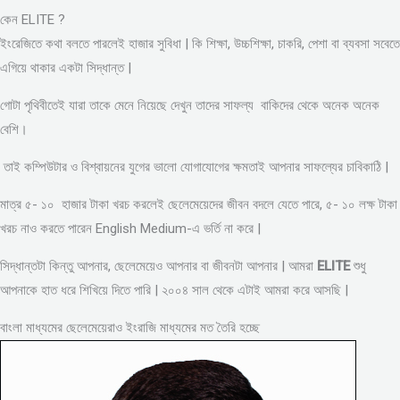
কেন ELITE ?
ইংরেজিতে কথা বলতে পারলেই হাজার সুবিধা | কি শিক্ষা, উচ্চশিক্ষা, চাকরি, পেশা বা ব্যবসা সবেতে
এগিয়ে থাকার একটা সিদ্ধান্ত |
গোটা পৃথিবীতেই যারা তাকে মেনে নিয়েছে দেখুন তাদের সাফল্য বাকিদের থেকে অনেক অনেক
বেশি।
তাই কম্পিউটার ও বিশ্বায়নের যুগের ভালো যোগাযোগের ক্ষমতাই আপনার সাফল্যের চাবিকাঠি |
মাত্র ৫- ১০ হাজার টাকা খরচ করলেই ছেলেমেয়েদের জীবন বদলে যেতে পারে, ৫- ১০ লক্ষ টাকা
খরচ নাও করতে পারেন English Medium-এ ভর্তি না করে |
সিদ্ধান্তটা কিন্তু আপনার, ছেলেমেয়েও আপনার বা জীবনটা আপনার | আমরা
ELITE
শুধু
আপনাকে হাত ধরে শিখিয়ে দিতে পারি | ২০০৪ সাল থেকে এটাই আমরা করে আসছি |
বাংলা মাধ্যমের ছেলেমেয়েরাও ইংরাজি মাধ্যমের মত তৈরি হচ্ছে