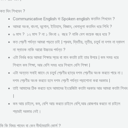
কত দিন শিখবেন ?
Communicative English বা Spoken english কতদিন শিখবেন ?
আমরা অংক, বাংলা, ভূগোল, ইতিহাস, বিজ্ঞান, খেলাধূলা কতদিন ধরে শিখি ?
৬ মাস ? ১২ মাস ? না ১ কিংবা ২ বছর ? নাকি বেশ কয়েক বছর ধরে ?
কত শ্রেণী পর্যন্ত আমরা পড়তে চাই | প্রথম, দ্বিতীয়, তৃতীয়, চতুর্থ না দশম না দ্বাদশ
না স্নাতক নাকি আরো উচ্চতর পর্যন্ত ?
এটা নির্ভর করে আমরা শিক্ষার স্তর বা মান কতটা চাই তার উপরে | কম সময় ধরে
শিখলে কম শিক্ষা, আর বেশি সময় ধরে শিখলে বেশি শিক্ষা |
এটা অন্তত সবাই জানে যে চতুর্থ শ্রেণীর ছাত্র দশম শ্রেণীর অংক করতে পারে না।
দশম শ্রেণীর অংক করতে হলে দশম শ্রেণী পর্যন্ত পড়াশোনা করা দরকার |
তাই আমাদের ঠিক করতে হবে আমাদের ইংরেজিটা কতটা দরকার আর আমরা কতটা শিখব
|
কম আয় চাইলে, কম, বেশি আয় করতে চাইলে বেশি,আর রোজগার করতে না চাইলে
পড়ারই দরকার নেই।
কি কি বিষয় পাবেন বা কেন দীর্ঘমেয়াদি কোর্স ?