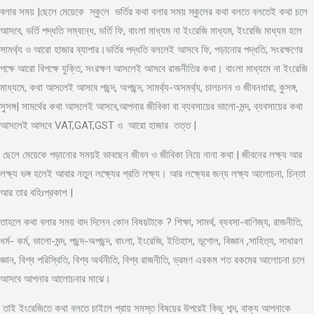
বলার সময় |ছেলে মেয়েকে স্কুলে ভর্তির কথা বলার সময় স্কুলের কথা বলতে বলতেই কথা চলে
আসবে, ভর্তি পদ্ধতি সম্বন্ধে, ভর্তি ফি, বাংলা মাধ্যম না ইংরেজি মাধ্যম, ইংরেজি মাধ্যম হলে
সামর্থ্য ও আরো হাজার ব্যাপার।ভর্তির পদ্ধতি বললেই আসবে ফি, পড়ানোর পদ্ধতি, সংরক্ষণের
পক্ষে আরো বিপক্ষে যুক্তি, সংরক্ষণ আসলেই আসবে রাজনীতির কথা। বাংলা মাধ্যমে না ইংরেজি
মাধ্যমে, কথা আসলেই আসবে পছন্দ, অপছন্দ, সামর্থ্য-অসমর্থ্য, চালচলন ও জীবনধারা, কুসঙ্গ,
সুসঙ্গ| সামর্থের কথা আসলেই আসবে,আপনার জীবিকা বা ব্যবসায়ের ভালো-মন্দ, ব্যবসায়ের কথা
আসলেই আসবে VAT,GAT,GST ও আরো হাজার তত্ত |
ছেলে মেয়েকে পড়ানোর সময়ই ভাবছেন জীবন ও জীবিকা নিয়ে নানা কথা | জীবনের লক্ষ্য আর
লক্ষ্য ভঙ্গ হলেই আবার নতুন লক্ষ্যের প্রতি লক্ষ্য। আর লক্ষ্যের জন্য লক্ষ্য আলোচনা, চিন্তা
আর তার বহিঃপ্রকাশ |
তাহলে কথা বলার সময় বাদ দিলেন কোন বিষয়টাকে ? শিক্ষা, সামর্থ, ব্যবসা-বাণিজ্য, রাজনীতি,
ধর্ম- কর্ম, ভালো-মন্দ, পছন্দ-অপছন্দ, বাংলা, ইংরেজি, ইতিহাস, ভূগোল, বিজ্ঞান ,সাহিত্য, সাধারণ
জ্ঞান, বিশ্ব পরিস্থিতি, বিশ্ব অর্থনীতি, বিশ্ব রাজনীতি, ভ্রমণ এরকম শত রকমের আলোচনা চলে
আসবে আপনার আলোচনার মাঝে।
তাই ইংরেজিতে কথা বলতে চাইলে প্রায় সমস্ত বিষয়ের উপরেই কিছু শব্দ, বাক্য আপনাকে