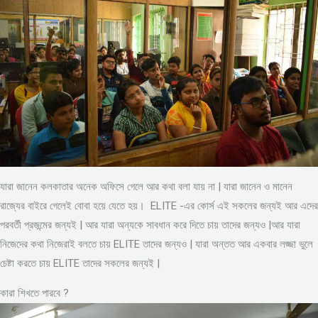
যারা জানেন কলকাতার অনেক অফিসে গেলে আর কথা বলা যায় না | যারা জানেন ও মানেন
রাজ্যের বাইরে গেলেই বোবা হয়ে যেতে হয়। ELITE -এর কোর্স এই সকলের জন্যই আর এদের
পরবর্তী প্রজন্মের জন্যই | আর যারা অন্যকে সাবধান করে দিতে চায় তাদের জন্যও |আর যারা
নিজেদের কথা নিজেরাই বলতে চায় ELITE তাদের জন্যও | যারা অন্তত আর একবার লজ্জা ভুলে
চেষ্টা করতে চায় ELITE তাদের সকলের জন্যই |
কারা শিখতে পারবে ?