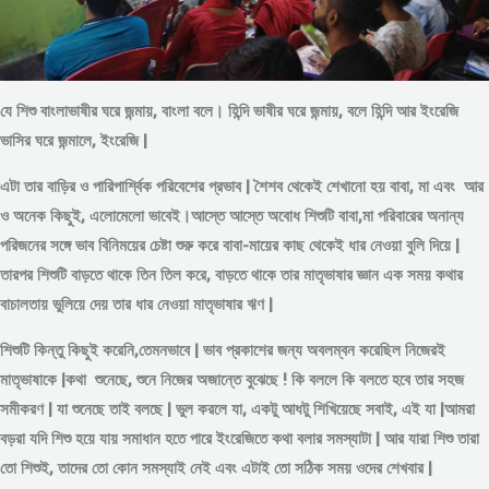
যে শিশু বাংলাভাষীর ঘরে জন্মায়, বাংলা বলে। হিন্দি ভাষীর ঘরে জন্মায়, বলে হিন্দি আর ইংরেজি
ভাসির ঘরে জন্মালে, ইংরেজি |
এটা তার বাড়ির ও পারিপার্শ্বিক পরিবেশের প্রভাব | শৈশব থেকেই শেখানো হয় বাবা, মা এবং আর
ও অনেক কিছুই, এলোমেলো ভাবেই।আস্তে আস্তে অবোধ শিশুটি বাবা,মা পরিবারের অনান্য
পরিজনের সঙ্গে ভাব বিনিময়ের চেষ্টা শুরু করে বাবা-মায়ের কাছ থেকেই ধার নেওয়া বুলি দিয়ে |
তারপর শিশুটি বাড়তে থাকে তিন তিল করে, বাড়তে থাকে তার মাতৃভাষার জ্ঞান এক সময় কথার
বাচালতায় ভুলিয়ে দেয় তার ধার নেওয়া মাতৃভাষার ঋণ |
শিশুটি কিন্তু কিছুই করেনি,তেমনভাবে | ভাব প্রকাশের জন্য অবলম্বন করেছিল নিজেরই
মাতৃভাষাকে |কথা শুনেছে, শুনে নিজের অজান্তে বুঝেছে ! কি বললে কি বলতে হবে তার সহজ
সমীকরণ | যা শুনেছে তাই বলছে | ভুল করলে যা, একটু আধটু শিখিয়েছে সবাই, এই যা |আমরা
বড়রা যদি শিশু হয়ে যায় সমাধান হতে পারে ইংরেজিতে কথা বলার সমস্যাটা | আর যারা শিশু তারা
তো শিশুই, তাদের তো কোন সমস্যাই নেই এবং এটাই তো সঠিক সময় ওদের শেখবার |