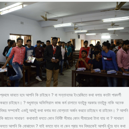
প্রথমে ভাবতে হবে আপনি কি চাইছেন ? বা সন্তানদের ইংরেজিতে কথা বলায় কতটা পারদর্শী
করতে চাইছেন। ? শুধুমাত্র অফিসিয়াল কাজ কর্ম চালাতে যতটুকু দরকার ততটুকু নাকি অনেক
বিষয় সম্পর্কেই একটু আধটু কথা বলার মত যোগ্যতা অর্জন করতে চাইছেন বা চাইবেন। ? আপনি
কি জানেন সাধারণ কথাবার্তা বলতে কোন নির্দিষ্ট সীমার কোন সীমারেখা টানা যায় না ? সাধারণ
বলতে আপনি কি বোঝাবেন ? যাই বলতে যান না কেন প্রায় সব বিষয়কেই আপনি ছুঁয়ে যান কথা