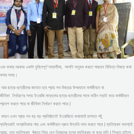
এক কথায় দরকার একটা যুক্তিপূর্ণ সময়সীমা, আপনি অনুভব করতে পারবেন বিভিন্ন বিষয়ে কথা
বলার সময়।
আর ছাত্র-ছাত্রীদের জানতে হবে প্রায় সব বিষয়ের উপরযাতে কর্মজীবনে বা
জীবিকা নির্ধারণের সময় ইংরেজি মাধ্যমের ছাত্র-ছাত্রীদের সাথে কঠিন লড়াই করে কর্মজীবনে
প্রবেশ করতে পারে বা জীবিকা নির্ধারণ করতে পারে |
কারণ এখন প্রায় সব বড় বড় প্রতিষ্ঠানেই ইংরেজিতে কথাবার্তা চালাতে পটু
ব্যক্তিরাই অগ্রাধিকার পায় এবং কর্মজীবনে দ্রুত উন্নতি লাভ করতে পারে | ব্যতিক্রম অবশ্যই
আছে, তবে ব্যতিক্রম খুঁজতে গিয়ে যেন নিজেদের যুগের ব্যতিক্রম না করে তুলি | শিখতে চাইলে