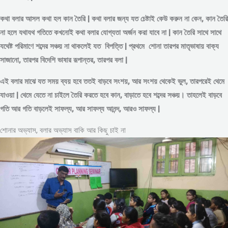
কথা বলার আসল কথা হল কান তৈরি | কথা বলার জন্য যত চেষ্টাই কেউ করুন না কেন, কান তৈরি
না হলে যথাযথ গতিতে কখনোই কথা বলার যোগ্যতা অর্জন করা যাবে না | কান তৈরি সাথে সাথে
যথেষ্ট পরিমাণে
শব্দের
সঞ্চয় না থাকলেই যত বিপত্তি | প্রথমে শোনা তারপর মাতৃভাষায় বাক্য
সাজানো, তারপর বিদেশি ভাষার রূপান্তর, তারপর বলা |
এই বলার মাঝে যত সময় ব্যয় হবে ততই বাড়বে সংশয়, আর সংশয় থেকেই ভুল, তারপরেই থেমে
যাওয়া | থেমে যেতে না চাইলে তৈরি করতে হবে কান, বাড়াতে হবে শব্দের সঞ্চয়। তাহলেই বাড়বে
গতি আর গতি বাড়লেই সাফল্য, আর সাফল্য আনন্দ, আরও সাফল্য |
শোনার অভ্যাস, বলার অভ্যাস বাকি আর কিছু চাই না