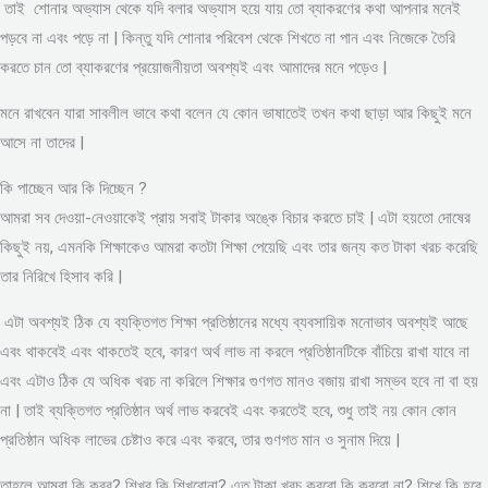
তাই শোনার অভ্যাস থেকে যদি বলার অভ্যাস হয়ে যায় তো ব্যাকরণের কথা আপনার মনেই
পড়বে না এবং পড়ে না | কিন্তু যদি শোনার পরিবেশ থেকে শিখতে না পান এবং নিজেকে তৈরি
করতে চান তো ব্যাকরণের প্রয়োজনীয়তা অবশ্যই এবং আমাদের মনে পড়েও |
মনে রাখবেন যারা সাবলীল ভাবে কথা বলেন যে কোন ভাষাতেই তখন কথা ছাড়া আর কিছুই মনে
আসে না তাদের |
কি পাচ্ছেন আর কি দিচ্ছেন ?
আমরা সব দেওয়া-নেওয়াকেই প্রায় সবাই টাকার অঙ্কে বিচার করতে চাই | এটা হয়তো দোষের
কিছুই নয়, এমনকি শিক্ষাকেও আমরা কতটা শিক্ষা পেয়েছি এবং তার জন্য কত টাকা খরচ করেছি
তার নিরিখে হিসাব করি |
এটা অবশ্যই ঠিক যে ব্যক্তিগত শিক্ষা প্রতিষ্ঠানের মধ্যে ব্যবসায়িক মনোভাব অবশ্যই আছে
এবং থাকবেই এবং থাকতেই হবে, কারণ অর্থ লাভ না করলে প্রতিষ্ঠানটিকে বাঁচিয়ে রাখা যাবে না
এবং এটাও ঠিক যে অধিক খরচ না করিলে শিক্ষার গুণগত মানও বজায় রাখা সম্ভব হবে না বা হয়
না | তাই ব্যক্তিগত প্রতিষ্ঠান অর্থ লাভ করবেই এবং করতেই হবে, শুধু তাই নয় কোন কোন
প্রতিষ্ঠান অধিক লাভের চেষ্টাও করে এবং করবে, তার গুণগত মান ও সুনাম দিয়ে |
তাহলে আমরা কি করব? শিখব কি শিখবোনা? এত টাকা খরচ করবো কি করবো না? শিখে কি হবে