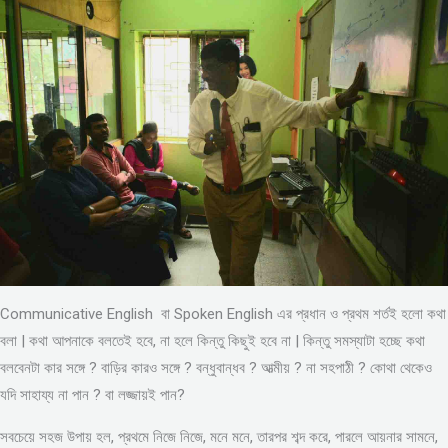
Communicative English বা Spoken English এর প্রধান ও প্রথম শর্তই হলো কথা
বলা | কথা আপনাকে বলতেই হবে, না হলে কিন্তু কিছুই হবে না | কিন্তু সমস্যাটা হচ্ছে কথা
বলবেনটা কার সঙ্গে ? বাড়ির কারও সঙ্গে ? বন্ধুবান্ধব ? আত্মীয় ? না সহপাঠী ? কোথা থেকেও
যদি সাহায্য না পান ? বা লজ্জায়ই পান?
সবচেয়ে সহজ উপায় হল, প্রথমে নিজে নিজে, মনে মনে, তারপর শব্দ করে, পারলে আয়নার সামনে,