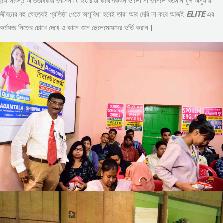
|যে সমস্ত অভিভাবকরা জানেন যে ইংরেজি কথোপকথন ভালো না জানলে বর্তমান যুগ অনুযায়ী
জীবনের বহু ক্ষেত্রেই প্রতিষ্ঠা পেতে অসুবিধা হবেই তারা আর দেরি না করে আজই
ELITE
এর
কর্মযজ্ঞ নিজের চোখে দেখে ও কানে শুনে ছেলেমেয়েদের ভর্তি করান |