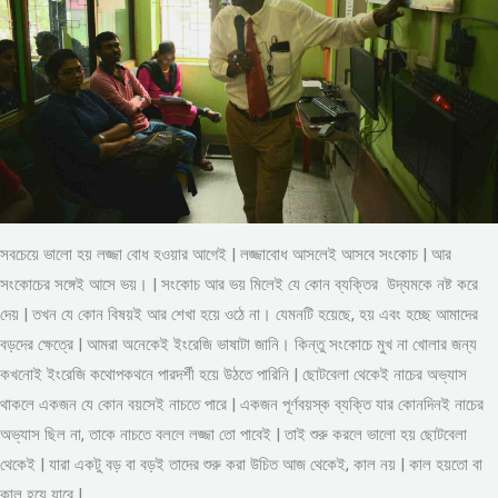
সবচেয়ে ভালো হয় লজ্জা বোধ হওয়ার আগেই | লজ্জাবোধ আসলেই আসবে সংকোচ | আর
সংকোচের সঙ্গেই আসে ভয়। | সংকোচ আর ভয় মিলেই যে কোন ব্যক্তির উদ্যমকে নষ্ট করে
দেয় | তখন যে কোন বিষয়ই আর শেখা হয়ে ওঠে না। যেমনটি হয়েছে, হয় এবং হচ্ছে আমাদের
বড়দের ক্ষেত্রে | আমরা অনেকেই ইংরেজি ভাষাটা জানি। কিন্তু সংকোচে মুখ না খোলার জন্য
কখনোই ইংরেজি কথোপকথনে পারদর্শী হয়ে উঠতে পারিনি | ছোটবেলা থেকেই নাচের অভ্যাস
থাকলে একজন যে কোন বয়সেই নাচতে পারে | একজন পূর্ণবয়স্ক ব্যক্তি যার কোনদিনই নাচের
অভ্যাস ছিল না, তাকে নাচতে বললে লজ্জা তো পাবেই | তাই শুরু করলে ভালো হয় ছোটবেলা
থেকেই | যারা একটু বড় বা বড়ই তাদের শুরু করা উচিত আজ থেকেই, কাল নয় | কাল হয়তো বা
কাল হয়ে যাবে |