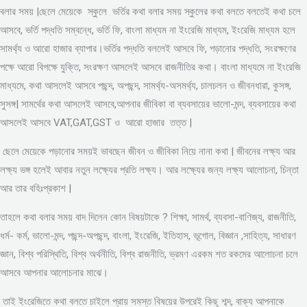
বলার সময় |ছেলে মেয়েকে স্কুলে ভর্তির কথা বলার সময় স্কুলের কথা বলতে বলতেই কথা চলে
আসবে, ভর্তি পদ্ধতি সম্বন্ধে, ভর্তি ফি, বাংলা মাধ্যম না ইংরেজি মাধ্যম, ইংরেজি মাধ্যম হলে
সামর্থ্য ও আরো হাজার ব্যাপার।ভর্তির পদ্ধতি বললেই আসবে ফি, পড়ানোর পদ্ধতি, সংরক্ষণের
পক্ষে আরো বিপক্ষে যুক্তি, সংরক্ষণ আসলেই আসবে রাজনীতির কথা। বাংলা মাধ্যমে না ইংরেজি
মাধ্যমে, কথা আসলেই আসবে পছন্দ, অপছন্দ, সামর্থ্য-অসমর্থ্য, চালচলন ও জীবনধারা, কুসঙ্গ,
সুসঙ্গ| সামর্থের কথা আসলেই আসবে,আপনার জীবিকা বা ব্যবসায়ের ভালো-মন্দ, ব্যবসায়ের কথা
আসলেই আসবে VAT,GAT,GST ও আরো হাজার তত্ত |
ছেলে মেয়েকে পড়ানোর সময়ই ভাবছেন জীবন ও জীবিকা নিয়ে নানা কথা | জীবনের লক্ষ্য আর
লক্ষ্য ভঙ্গ হলেই আবার নতুন লক্ষ্যের প্রতি লক্ষ্য। আর লক্ষ্যের জন্য লক্ষ্য আলোচনা, চিন্তা
আর তার বহিঃপ্রকাশ |
তাহলে কথা বলার সময় বাদ দিলেন কোন বিষয়টাকে ? শিক্ষা, সামর্থ, ব্যবসা-বাণিজ্য, রাজনীতি,
ধর্ম- কর্ম, ভালো-মন্দ, পছন্দ-অপছন্দ, বাংলা, ইংরেজি, ইতিহাস, ভূগোল, বিজ্ঞান ,সাহিত্য, সাধারণ
জ্ঞান, বিশ্ব পরিস্থিতি, বিশ্ব অর্থনীতি, বিশ্ব রাজনীতি, ভ্রমণ এরকম শত রকমের আলোচনা চলে
আসবে আপনার আলোচনার মাঝে।
তাই ইংরেজিতে কথা বলতে চাইলে প্রায় সমস্ত বিষয়ের উপরেই কিছু শব্দ, বাক্য আপনাকে