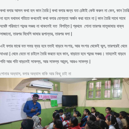
কথা বলার আসল কথা হল কান তৈরি | কথা বলার জন্য যত চেষ্টাই কেউ করুন না কেন, কান তৈরি
না হলে যথাযথ গতিতে কখনোই কথা বলার যোগ্যতা অর্জন করা যাবে না | কান তৈরি সাথে সাথে
যথেষ্ট পরিমাণে
শব্দের
সঞ্চয় না থাকলেই যত বিপত্তি | প্রথমে শোনা তারপর মাতৃভাষায় বাক্য
সাজানো, তারপর বিদেশি ভাষার রূপান্তর, তারপর বলা |
এই বলার মাঝে যত সময় ব্যয় হবে ততই বাড়বে সংশয়, আর সংশয় থেকেই ভুল, তারপরেই থেমে
যাওয়া | থেমে যেতে না চাইলে তৈরি করতে হবে কান, বাড়াতে হবে শব্দের সঞ্চয়। তাহলেই বাড়বে
গতি আর গতি বাড়লেই সাফল্য, আর সাফল্য আনন্দ, আরও সাফল্য |
শোনার অভ্যাস, বলার অভ্যাস বাকি আর কিছু চাই না