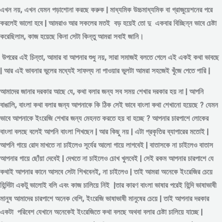
এখন নয়, এখন যেমন পড়াশোনা করছে করুক | মাধ্যমিক উচ্চমাধ্যমিক বা গ্রাজুয়েশনের পরে
করলেই ভালো হবে | আমরাও আর সকলের মতই বড় হয়েই তো দু একবার বিচ্ছিন্ন
ভাবে
চেষ্টা
করেছিলাম, কাজ হয়েছে কিনা সেটা কিন্তু আমরা সবাই জানি।
উপরের এই চিন্তা, আমার বা আপনার শুধু নয়, সারা সমাজই বলতে গেলে এই একই কথা ভাবছে
| আর এই ভাবনার ভুলের মধ্যেই সাফল্য না পাওয়ার ভুলটা আমরা সহজেই খুঁজে পেতে পারি |
আমাদের জানার দরকার আছে যে, কথা বলার জন্য সব সময় শেখার দরকার হয় না | আপনি
বাঙালি, বাংলা কথা বলার জন্য আপনাকে কি ঠিক সেই ভাবে বাংলা কথা শেখানো হয়েছে ? যেমন
ভাবে আপনাকে ইংরেজি শেখার জন্য মেহনত করতে হয় বা হচ্ছে ? আপনার চারপাশে লোকের
বাংলা বলছে বলেই আপনি বাংলা শিখছেন | আর কিছু নয় | এটা প্রকৃতির ব্যাপারের মতোই |
আপনি গায়ে রোদ মাখতে না চাইলেও সূর্যের আলো গায়ে লাগবেই | বাতাসকে না চাইলেও বাতাস
আপনার গায়ে ছোঁয়া দেবেই | দেখতে না চাইলেও চোখ খুলবেই | সেই রকম আপনার চারপাশে যে
কথাই আপনার কানে আসবে সেটা শিখবেনই, না চাইলেও | তাই আমরা অনেকে ইংরেজির চেয়ে
হিন্দিটা একটু ভালোই বলি এবং কাজ চালিয়ে নিই |তার কারণ বাংলা ভাষার পরেই হিন্দি ভাষাভাষী
মানুষ আমাদের চারপাশে অনেক বেশি, ইংরেজি ভাষাভাষী মানুষের চেয়ে | তাই আপনার দরকার
একটা পরিবেশ যেখানে অনেকেই ইংরেজিতে কথা বলছে অথবা বলার চেষ্টা চালিয়ে যাচ্ছে |