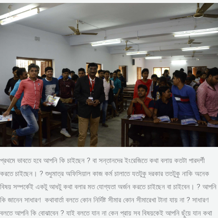
প্রথমে ভাবতে হবে আপনি কি চাইছেন ? বা সন্তানদের ইংরেজিতে কথা বলায় কতটা পারদর্শী
করতে চাইছেন। ? শুধুমাত্র অফিসিয়াল কাজ কর্ম চালাতে যতটুকু দরকার ততটুকু নাকি অনেক
বিষয় সম্পর্কেই একটু আধটু কথা বলার মত যোগ্যতা অর্জন করতে চাইছেন বা চাইবেন। ? আপনি
কি জানেন সাধারণ কথাবার্তা বলতে কোন নির্দিষ্ট সীমার কোন সীমারেখা টানা যায় না ? সাধারণ
বলতে আপনি কি বোঝাবেন ? যাই বলতে যান না কেন প্রায় সব বিষয়কেই আপনি ছুঁয়ে যান কথা