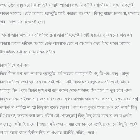
লজ্জা পেলে বন্ধ ঘরে | কারণ এই সময়টা আপনার লজ্জা থাকাটাই স্বাভাবিক | লজ্জা থাকলেই
থাকবে সংকোচ | যেটা আপনার প্রস্তুতি পর্বের সবচেয়ে বড় বাধা | কিন্তু থামলে চলবে না, থামলেই
হার। আপনাকে জিততেই হবে।
আমরা জানি আপনার যত বিপত্তি চেনা জানা পরিবেশেই | তাই সবচেয়ে বুদ্ধিমানের কাজ হল
অজানা অচেনা পরিবেশ যেখানে কেউ আপনাকে চেনে না সেখানেই সেরে নিতে পারেন আপনার
ইংরেজিতে কথা বলার প্রাথমিক তালিম |
নিজে নিজে কথা বলা
নিজে নিজে কথা বলা আপনার প্রস্তুতি পর্বে সবচেয়ে সাহায্যকারী পদ্ধতি এবং বন্ধু | মানুষ
নিজেকে নিজে লজ্জা খুব কম ক্ষেত্রেই পায়। তাই নিজেকে প্রস্তুত করতে নিজেরই কানের
সাহায্য নিন | তবে নিজের মুখে কথা বলে কানের থেকে সবসময় ঠিক হলো না ভুল হলো এমন
নিখুত মতামত চাইবেন না। মনে রাখতে হবে মুখও আপনার আর কানও আপনার, অন্য কারো নয়|
কানকে না জানিয়ে না হয় কিছুক্ষণ বকেই গেলেন | কান যখন বুঝতে পারবে তখন তো আপনি কিছু
শিখেছেনই, অন্তত কথা বলার গতিটা তো পেয়েছেনই| কিছু কিছু মাঝে মাঝে না হয় দু একটা
ভালো মন্দ শুনিয়েই দেবেন | তখনো যদি লজ্জা না যায় তো কান কে বলেই দেবেন যে কিছুদিন পরেই
না হয় আরো ভালো জিনিস দিয়ে না পাওয়ার খামতিটা ভরিয়ে দেবো |