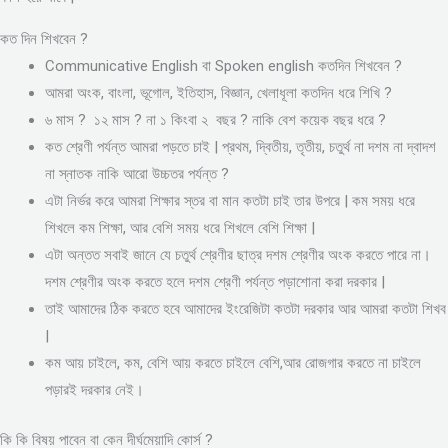
কত দিন শিখবেন ?
Communicative English বা Spoken english কতদিন শিখবেন ?
আমরা অংক, বাংলা, ভূগোল, ইতিহাস, বিজ্ঞান, খেলাধূলা কতদিন ধরে শিখি ?
৬ মাস ? ১২ মাস ? না ১ কিংবা ২ বছর ? নাকি বেশ কয়েক বছর ধরে ?
কত শ্রেণী পর্যন্ত আমরা পড়তে চাই | প্রথম, দ্বিতীয়, তৃতীয়, চতুর্থ না দশম না দ্বাদশ
না স্নাতক নাকি আরো উচ্চতর পর্যন্ত ?
এটা নির্ভর করে আমরা শিক্ষার স্তর বা মান কতটা চাই তার উপরে | কম সময় ধরে
শিখলে কম শিক্ষা, আর বেশি সময় ধরে শিখলে বেশি শিক্ষা |
এটা অন্তত সবাই জানে যে চতুর্থ শ্রেণীর ছাত্র দশম শ্রেণীর অংক করতে পারে না।
দশম শ্রেণীর অংক করতে হলে দশম শ্রেণী পর্যন্ত পড়াশোনা করা দরকার |
তাই আমাদের ঠিক করতে হবে আমাদের ইংরেজিটা কতটা দরকার আর আমরা কতটা শিখব
|
কম আয় চাইলে, কম, বেশি আয় করতে চাইলে বেশি,আর রোজগার করতে না চাইলে
পড়ারই দরকার নেই।
কি কি বিষয় পাবেন বা কেন দীর্ঘমেয়াদি কোর্স ?