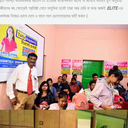
|যে সমস্ত অভিভাবকরা জানেন যে ইংরেজি কথোপকথন ভালো না জানলে বর্তমান যুগ অনুযায়ী
জীবনের বহু ক্ষেত্রেই প্রতিষ্ঠা পেতে অসুবিধা হবেই তারা আর দেরি না করে আজই
ELITE
এর
কর্মযজ্ঞ নিজের চোখে দেখে ও কানে শুনে ছেলেমেয়েদের ভর্তি করান |