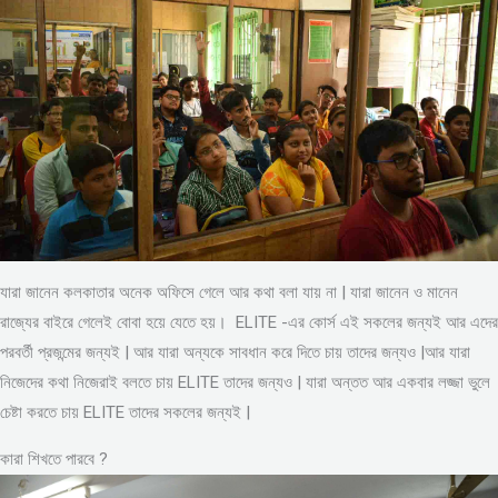
যারা জানেন কলকাতার অনেক অফিসে গেলে আর কথা বলা যায় না | যারা জানেন ও মানেন
রাজ্যের বাইরে গেলেই বোবা হয়ে যেতে হয়। ELITE -এর কোর্স এই সকলের জন্যই আর এদের
পরবর্তী প্রজন্মের জন্যই | আর যারা অন্যকে সাবধান করে দিতে চায় তাদের জন্যও |আর যারা
নিজেদের কথা নিজেরাই বলতে চায় ELITE তাদের জন্যও | যারা অন্তত আর একবার লজ্জা ভুলে
চেষ্টা করতে চায় ELITE তাদের সকলের জন্যই |
কারা শিখতে পারবে ?