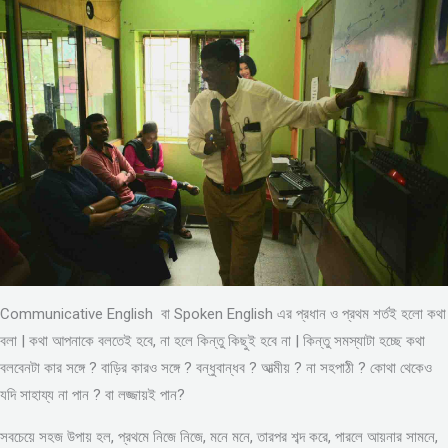
Communicative English বা Spoken English এর প্রধান ও প্রথম শর্তই হলো কথা
বলা | কথা আপনাকে বলতেই হবে, না হলে কিন্তু কিছুই হবে না | কিন্তু সমস্যাটা হচ্ছে কথা
বলবেনটা কার সঙ্গে ? বাড়ির কারও সঙ্গে ? বন্ধুবান্ধব ? আত্মীয় ? না সহপাঠী ? কোথা থেকেও
যদি সাহায্য না পান ? বা লজ্জায়ই পান?
সবচেয়ে সহজ উপায় হল, প্রথমে নিজে নিজে, মনে মনে, তারপর শব্দ করে, পারলে আয়নার সামনে,