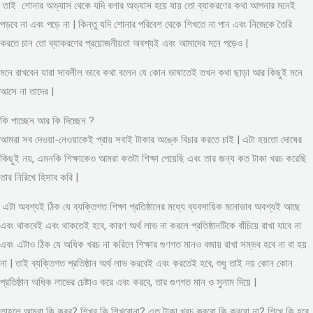
তাই শোনার অভ্যাস থেকে যদি বলার অভ্যাস হয়ে যায় তো ব্যাকরণের কথা আপনার মনেই
পড়বে না এবং পড়ে না | কিন্তু যদি শোনার পরিবেশ থেকে শিখতে না পান এবং নিজেকে তৈরি
করতে চান তো ব্যাকরণের প্রয়োজনীয়তা অবশ্যই এবং আমাদের মনে পড়েও |
মনে রাখবেন যারা সাবলীল ভাবে কথা বলেন যে কোন ভাষাতেই তখন কথা ছাড়া আর কিছুই মনে
আসে না তাদের |
কি পাচ্ছেন আর কি দিচ্ছেন ?
আমরা সব দেওয়া-নেওয়াকেই প্রায় সবাই টাকার অঙ্কে বিচার করতে চাই | এটা হয়তো দোষের
কিছুই নয়, এমনকি শিক্ষাকেও আমরা কতটা শিক্ষা পেয়েছি এবং তার জন্য কত টাকা খরচ করেছি
তার নিরিখে হিসাব করি |
এটা অবশ্যই ঠিক যে ব্যক্তিগত শিক্ষা প্রতিষ্ঠানের মধ্যে ব্যবসায়িক মনোভাব অবশ্যই আছে
এবং থাকবেই এবং থাকতেই হবে, কারণ অর্থ লাভ না করলে প্রতিষ্ঠানটিকে বাঁচিয়ে রাখা যাবে না
এবং এটাও ঠিক যে অধিক খরচ না করিলে শিক্ষার গুণগত মানও বজায় রাখা সম্ভব হবে না বা হয়
না | তাই ব্যক্তিগত প্রতিষ্ঠান অর্থ লাভ করবেই এবং করতেই হবে, শুধু তাই নয় কোন কোন
প্রতিষ্ঠান অধিক লাভের চেষ্টাও করে এবং করবে, তার গুণগত মান ও সুনাম দিয়ে |
তাহলে আমরা কি করব? শিখব কি শিখবোনা? এত টাকা খরচ করবো কি করবো না? শিখে কি হবে