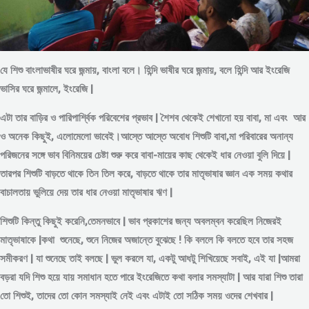
যে শিশু বাংলাভাষীর ঘরে জন্মায়, বাংলা বলে। হিন্দি ভাষীর ঘরে জন্মায়, বলে হিন্দি আর ইংরেজি
ভাসির ঘরে জন্মালে, ইংরেজি |
এটা তার বাড়ির ও পারিপার্শ্বিক পরিবেশের প্রভাব | শৈশব থেকেই শেখানো হয় বাবা, মা এবং আর
ও অনেক কিছুই, এলোমেলো ভাবেই।আস্তে আস্তে অবোধ শিশুটি বাবা,মা পরিবারের অনান্য
পরিজনের সঙ্গে ভাব বিনিময়ের চেষ্টা শুরু করে বাবা-মায়ের কাছ থেকেই ধার নেওয়া বুলি দিয়ে |
তারপর শিশুটি বাড়তে থাকে তিন তিল করে, বাড়তে থাকে তার মাতৃভাষার জ্ঞান এক সময় কথার
বাচালতায় ভুলিয়ে দেয় তার ধার নেওয়া মাতৃভাষার ঋণ |
শিশুটি কিন্তু কিছুই করেনি,তেমনভাবে | ভাব প্রকাশের জন্য অবলম্বন করেছিল নিজেরই
মাতৃভাষাকে |কথা শুনেছে, শুনে নিজের অজান্তে বুঝেছে ! কি বললে কি বলতে হবে তার সহজ
সমীকরণ | যা শুনেছে তাই বলছে | ভুল করলে যা, একটু আধটু শিখিয়েছে সবাই, এই যা |আমরা
বড়রা যদি শিশু হয়ে যায় সমাধান হতে পারে ইংরেজিতে কথা বলার সমস্যাটা | আর যারা শিশু তারা
তো শিশুই, তাদের তো কোন সমস্যাই নেই এবং এটাই তো সঠিক সময় ওদের শেখবার |