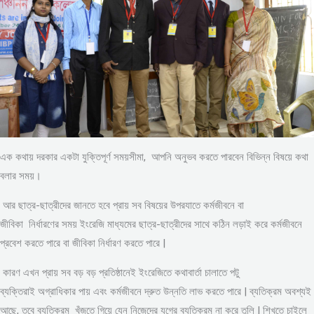
এক কথায় দরকার একটা যুক্তিপূর্ণ সময়সীমা, আপনি অনুভব করতে পারবেন বিভিন্ন বিষয়ে কথা
বলার সময়।
আর ছাত্র-ছাত্রীদের জানতে হবে প্রায় সব বিষয়ের উপরযাতে কর্মজীবনে বা
জীবিকা নির্ধারণের সময় ইংরেজি মাধ্যমের ছাত্র-ছাত্রীদের সাথে কঠিন লড়াই করে কর্মজীবনে
প্রবেশ করতে পারে বা জীবিকা নির্ধারণ করতে পারে |
কারণ এখন প্রায় সব বড় বড় প্রতিষ্ঠানেই ইংরেজিতে কথাবার্তা চালাতে পটু
ব্যক্তিরাই অগ্রাধিকার পায় এবং কর্মজীবনে দ্রুত উন্নতি লাভ করতে পারে | ব্যতিক্রম অবশ্যই
আছে, তবে ব্যতিক্রম খুঁজতে গিয়ে যেন নিজেদের যুগের ব্যতিক্রম না করে তুলি | শিখতে চাইলে