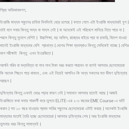
প্রিয় অভিভাবকগণ,
ইংরাজি মাধ্যম স্কুলের চাহিদা দিনদিনই বেড়ে চলেছে | বলতে গেলে এটা ইংরাজি মাধ্যমেরই যুগ |
তাই বলে সবার কিন্তু সাধ্য বা সাহস নেই | বা অনেকেই এই পরিবেশে মানিয়ে নিতে পারে না |
পরলে কিন্তু সুযোগ বেশিই | উচ্চশিক্ষা, বড় অফিস, রাজ্যের বাইরে পড়া বা চাকরি, বিদেশ যাওয়া
মানেই ইংরাজি মাধ্যমের বেশি প্রাধান্য | দেশের শিক্ষা ব্যবস্থাও কিন্তু সেদিকেই যাচ্ছে | বেশির
ভাগ পরীক্ষাই কিন্তু এখন ইংরেজিতে |
আপনি গরিব বা মধ্যবিত্ত বা লাখ লাখ টাকা খরচ করতে পারবেন না বলেই আপনার ছেলেমেয়েরা
কি অনেক পিছনে পড়ে থাকবে , এবং এই নিয়েই আপনিও কি অন্য সকলের মত ভীষণ দুশ্চিন্তায়
আছেন |
দুশ্চিন্তায় কিন্তু এখনই ভেঙে পড়ার কারণ নেই | সমাধান আপনার হাতেই আছে | আজই
ইংরাজিতে কথা বলায় পারদর্শী করে তুলতে ELITE-এর ২-৩ বছরের EME Course-এ ভর্তি
করান | গত ১০ বছর হাওড়ার প্রথম সারির স্কুলের ছেলেমেয়েরা এটাই করছে | অনেকটা ইংরাজি
মাধ্যমের মতোই তৈরি হচ্ছে ছেলেমেয়েরা | আপনার দুশ্চিন্তার শেষ | আর ইংরাজি মাধ্যমের
তুলনায় খরচ কিন্তু সামান্যই |