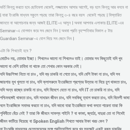
ভর্তি কিন্তু করতে হবে ছোটবেলা থেকেই, লজ্জাবোধ আসার আগেই, বড় হলে কিন্তু আর বলবে না
| যারা ইংরাজি মাধ্যম স্কুলে পড়ছে তারা কিন্তু ৩-৪ বছর বয়স থেকেই পড়ছে | বিস্তারিত
জানতে বা আলোচনার জন্য আজই ELITE-এ আসুন | অথবা আপনার এলাকায় ELITE-এর
Seminar-এ যোগদান করে সব জেনে নিন | অথবা প্রতি বৃহস্পতিবার বিকাল ৫ টায়
Guardian Seminar-এ যোগ দিয়ে সব জেনে নিন |
এটা কি শিখতেই হবে ?
মোটেও নয়, তোমার ইচ্ছা। শিখলেও ভালো না শিখলেও তাই। তোমার সব কিছুতেই যদি খুব
ভালো বা বেশি চাহিদা না থাকে তো শেখার কোন দরকার নেই।
যদি উচ্চশিক্ষা নিতে না চাও , যদি বড় চাকরি না পেতে চাও, যদি বেশি টাকা না চাও, যদি সব
জায়গায় মুখ খুলতে না চাও, যদি ক্লাসরুমে ইংরেজিতে প্রশ্নের উত্তর না দিয়ে চুপ থাকতে চাও,
যদি অন্য রাজ্যে চাকরি না চাও, যদি বিদেশে যেতে না চাও, যদি IT তে চাকরি না চাও, যদি
পশ্চিমবঙ্গেই থাকতে চাও, যদি সাধারন জীবন চাও, যদি সবকিছু ত্যাগ করতে চাও, যদি বিদেশী ভাষা
বলে ইংরাজিকে সমাদর করতে না চাও, যদি ভাবো যারা ইংরেজিতে কথা বলতে পারেনা তারা কি
পৃথিবীতে বেঁচে নেই ? তারা কি জীবনে সাফল্য পাইনি ? বা কাকা, জ্যাঠা, দাদুরা তো না শিখেই
জীবন কাটিয়ে দিয়েছে বা Spoken English শিখতে আবার টাকা খরচ কেন ?
বা ইংরেজি মাধ্যমের ছেলেমেয়েদের সঙ্গে প্রতিযোগিতা করে খুব সহজেই একই রকম চাকরির