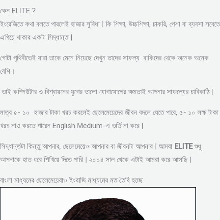
কেন ELITE ?
ইংরেজিতে কথা বলতে পারলেই হাজার সুবিধা | কি শিক্ষা, উচ্চশিক্ষা, চাকরি, পেশা বা ব্যবসা সবেতে
এগিয়ে থাকার একটা সিদ্ধান্ত |
গোটা পৃথিবীতেই যারা তাকে মেনে নিয়েছে দেখুন তাদের সাফল্য বাকিদের থেকে অনেক অনেক
বেশি।
তাই কম্পিউটার ও বিশ্বায়নের যুগের ভালো যোগাযোগের ক্ষমতাই আপনার সাফল্যের চাবিকাঠি |
মাত্র ৫- ১০ হাজার টাকা খরচ করলেই ছেলেমেয়েদের জীবন বদলে যেতে পারে, ৫- ১০ লক্ষ টাকা
খরচ নাও করতে পারেন English Medium-এ ভর্তি না করে |
সিদ্ধান্তটা কিন্তু আপনার, ছেলেমেয়েও আপনার বা জীবনটা আপনার | আমরা
ELITE
শুধু
আপনাকে হাত ধরে শিখিয়ে দিতে পারি | ২০০৪ সাল থেকে এটাই আমরা করে আসছি |
বাংলা মাধ্যমের ছেলেমেয়েরাও ইংরাজি মাধ্যমের মত তৈরি হচ্ছে