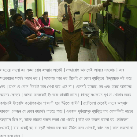
সবচেয়ে ভালো হয় লজ্জা বোধ হওয়ার আগেই | লজ্জাবোধ আসলেই আসবে সংকোচ | আর
সংকোচের সঙ্গেই আসে ভয়। | সংকোচ আর ভয় মিলেই যে কোন ব্যক্তির উদ্যমকে নষ্ট করে
দেয় | তখন যে কোন বিষয়ই আর শেখা হয়ে ওঠে না। যেমনটি হয়েছে, হয় এবং হচ্ছে আমাদের
বড়দের ক্ষেত্রে | আমরা অনেকেই ইংরেজি ভাষাটা জানি। কিন্তু সংকোচে মুখ না খোলার জন্য
কখনোই ইংরেজি কথোপকথনে পারদর্শী হয়ে উঠতে পারিনি | ছোটবেলা থেকেই নাচের অভ্যাস
থাকলে একজন যে কোন বয়সেই নাচতে পারে | একজন পূর্ণবয়স্ক ব্যক্তি যার কোনদিনই নাচের
অভ্যাস ছিল না, তাকে নাচতে বললে লজ্জা তো পাবেই | তাই শুরু করলে ভালো হয় ছোটবেলা
থেকেই | যারা একটু বড় বা বড়ই তাদের শুরু করা উচিত আজ থেকেই, কাল নয় | কাল হয়তো বা
কাল হয়ে যাবে |