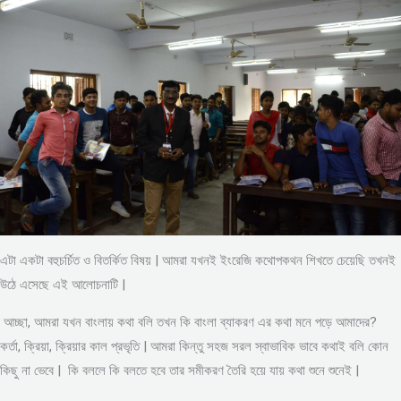
এটা একটা বহুচর্চিত ও বিতর্কিত বিষয় | আমরা যখনই ইংরেজি কথোপকথন শিখতে চেয়েছি তখনই
উঠে এসেছে এই আলোচনাটি |
আচ্ছা, আমরা যখন বাংলায় কথা বলি তখন কি বাংলা ব্যাকরণ এর কথা মনে পড়ে আমাদের?
কর্তা, ক্রিয়া, ক্রিয়ার কাল প্রভৃতি | আমরা কিন্তু সহজ সরল স্বাভাবিক ভাবে কথাই বলি কোন
কিছু না ভেবে | কি বললে কি বলতে হবে তার সমীকরণ তৈরি হয়ে যায় কথা শুনে শুনেই |