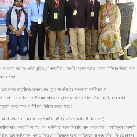
এক কথায় দরকার একটা যুক্তিপূর্ণ সময়সীমা, আপনি অনুভব করতে পারবেন বিভিন্ন বিষয়ে কথা
বলার সময়।
আর ছাত্র-ছাত্রীদের জানতে হবে প্রায় সব বিষয়ের উপরযাতে কর্মজীবনে বা
জীবিকা নির্ধারণের সময় ইংরেজি মাধ্যমের ছাত্র-ছাত্রীদের সাথে কঠিন লড়াই করে কর্মজীবনে
প্রবেশ করতে পারে বা জীবিকা নির্ধারণ করতে পারে |
কারণ এখন প্রায় সব বড় বড় প্রতিষ্ঠানেই ইংরেজিতে কথাবার্তা চালাতে পটু
ব্যক্তিরাই অগ্রাধিকার পায় এবং কর্মজীবনে দ্রুত উন্নতি লাভ করতে পারে | ব্যতিক্রম অবশ্যই
আছে, তবে ব্যতিক্রম খুঁজতে গিয়ে যেন নিজেদের যুগের ব্যতিক্রম না করে তুলি | শিখতে চাইলে