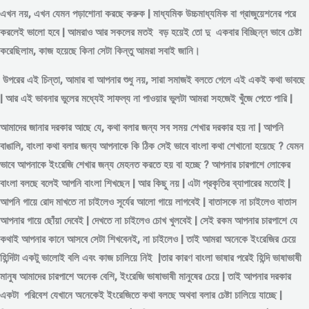
এখন নয়, এখন যেমন পড়াশোনা করছে করুক | মাধ্যমিক উচ্চমাধ্যমিক বা গ্রাজুয়েশনের পরে
করলেই ভালো হবে | আমরাও আর সকলের মতই বড় হয়েই তো দু একবার বিচ্ছিন্ন
ভাবে
চেষ্টা
করেছিলাম, কাজ হয়েছে কিনা সেটা কিন্তু আমরা সবাই জানি।
উপরের এই চিন্তা, আমার বা আপনার শুধু নয়, সারা সমাজই বলতে গেলে এই একই কথা ভাবছে
| আর এই ভাবনার ভুলের মধ্যেই সাফল্য না পাওয়ার ভুলটা আমরা সহজেই খুঁজে পেতে পারি |
আমাদের জানার দরকার আছে যে, কথা বলার জন্য সব সময় শেখার দরকার হয় না | আপনি
বাঙালি, বাংলা কথা বলার জন্য আপনাকে কি ঠিক সেই ভাবে বাংলা কথা শেখানো হয়েছে ? যেমন
ভাবে আপনাকে ইংরেজি শেখার জন্য মেহনত করতে হয় বা হচ্ছে ? আপনার চারপাশে লোকের
বাংলা বলছে বলেই আপনি বাংলা শিখছেন | আর কিছু নয় | এটা প্রকৃতির ব্যাপারের মতোই |
আপনি গায়ে রোদ মাখতে না চাইলেও সূর্যের আলো গায়ে লাগবেই | বাতাসকে না চাইলেও বাতাস
আপনার গায়ে ছোঁয়া দেবেই | দেখতে না চাইলেও চোখ খুলবেই | সেই রকম আপনার চারপাশে যে
কথাই আপনার কানে আসবে সেটা শিখবেনই, না চাইলেও | তাই আমরা অনেকে ইংরেজির চেয়ে
হিন্দিটা একটু ভালোই বলি এবং কাজ চালিয়ে নিই |তার কারণ বাংলা ভাষার পরেই হিন্দি ভাষাভাষী
মানুষ আমাদের চারপাশে অনেক বেশি, ইংরেজি ভাষাভাষী মানুষের চেয়ে | তাই আপনার দরকার
একটা পরিবেশ যেখানে অনেকেই ইংরেজিতে কথা বলছে অথবা বলার চেষ্টা চালিয়ে যাচ্ছে |