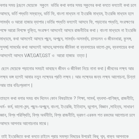
বলার সময় |ছেলে মেয়েকে স্কুলে ভর্তির কথা বলার সময় স্কুলের কথা বলতে বলতেই কথা চলে
আসবে, ভর্তি পদ্ধতি সম্বন্ধে, ভর্তি ফি, বাংলা মাধ্যম না ইংরেজি মাধ্যম, ইংরেজি মাধ্যম হলে
সামর্থ্য ও আরো হাজার ব্যাপার।ভর্তির পদ্ধতি বললেই আসবে ফি, পড়ানোর পদ্ধতি, সংরক্ষণের
পক্ষে আরো বিপক্ষে যুক্তি, সংরক্ষণ আসলেই আসবে রাজনীতির কথা। বাংলা মাধ্যমে না ইংরেজি
মাধ্যমে, কথা আসলেই আসবে পছন্দ, অপছন্দ, সামর্থ্য-অসমর্থ্য, চালচলন ও জীবনধারা, কুসঙ্গ,
সুসঙ্গ| সামর্থের কথা আসলেই আসবে,আপনার জীবিকা বা ব্যবসায়ের ভালো-মন্দ, ব্যবসায়ের কথা
আসলেই আসবে VAT,GAT,GST ও আরো হাজার তত্ত |
ছেলে মেয়েকে পড়ানোর সময়ই ভাবছেন জীবন ও জীবিকা নিয়ে নানা কথা | জীবনের লক্ষ্য আর
লক্ষ্য ভঙ্গ হলেই আবার নতুন লক্ষ্যের প্রতি লক্ষ্য। আর লক্ষ্যের জন্য লক্ষ্য আলোচনা, চিন্তা
আর তার বহিঃপ্রকাশ |
তাহলে কথা বলার সময় বাদ দিলেন কোন বিষয়টাকে ? শিক্ষা, সামর্থ, ব্যবসা-বাণিজ্য, রাজনীতি,
ধর্ম- কর্ম, ভালো-মন্দ, পছন্দ-অপছন্দ, বাংলা, ইংরেজি, ইতিহাস, ভূগোল, বিজ্ঞান ,সাহিত্য, সাধারণ
জ্ঞান, বিশ্ব পরিস্থিতি, বিশ্ব অর্থনীতি, বিশ্ব রাজনীতি, ভ্রমণ এরকম শত রকমের আলোচনা চলে
আসবে আপনার আলোচনার মাঝে।
তাই ইংরেজিতে কথা বলতে চাইলে প্রায় সমস্ত বিষয়ের উপরেই কিছু শব্দ, বাক্য আপনাকে