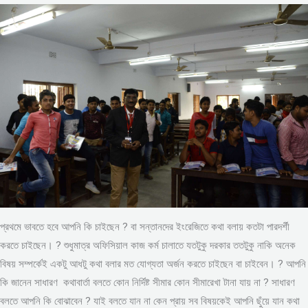
প্রথমে ভাবতে হবে আপনি কি চাইছেন ? বা সন্তানদের ইংরেজিতে কথা বলায় কতটা পারদর্শী
করতে চাইছেন। ? শুধুমাত্র অফিসিয়াল কাজ কর্ম চালাতে যতটুকু দরকার ততটুকু নাকি অনেক
বিষয় সম্পর্কেই একটু আধটু কথা বলার মত যোগ্যতা অর্জন করতে চাইছেন বা চাইবেন। ? আপনি
কি জানেন সাধারণ কথাবার্তা বলতে কোন নির্দিষ্ট সীমার কোন সীমারেখা টানা যায় না ? সাধারণ
বলতে আপনি কি বোঝাবেন ? যাই বলতে যান না কেন প্রায় সব বিষয়কেই আপনি ছুঁয়ে যান কথা