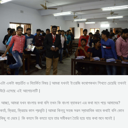
এটা একটা বহুচর্চিত ও বিতর্কিত বিষয় | আমরা যখনই ইংরেজি কথোপকথন শিখতে চেয়েছি তখনই
উঠে এসেছে এই আলোচনাটি |
আচ্ছা, আমরা যখন বাংলায় কথা বলি তখন কি বাংলা ব্যাকরণ এর কথা মনে পড়ে আমাদের?
কর্তা, ক্রিয়া, ক্রিয়ার কাল প্রভৃতি | আমরা কিন্তু সহজ সরল স্বাভাবিক ভাবে কথাই বলি কোন
কিছু না ভেবে | কি বললে কি বলতে হবে তার সমীকরণ তৈরি হয়ে যায় কথা শুনে শুনেই |