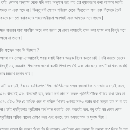
তাই শোনার অভ্যাস থেকে যদি বলার অভ্যাস হয়ে যায় তো ব্যাকরণের কথা আপনার মনেই
পড়বে না এবং পড়ে না | কিন্তু যদি শোনার পরিবেশ থেকে শিখতে না পান এবং নিজেকে তৈরি
করতে চান তো ব্যাকরণের প্রয়োজনীয়তা অবশ্যই এবং আমাদের মনে পড়েও |
মনে রাখবেন যারা সাবলীল ভাবে কথা বলেন যে কোন ভাষাতেই তখন কথা ছাড়া আর কিছুই মনে
আসে না তাদের |
কি পাচ্ছেন আর কি দিচ্ছেন ?
আমরা সব দেওয়া-নেওয়াকেই প্রায় সবাই টাকার অঙ্কে বিচার করতে চাই | এটা হয়তো দোষের
কিছুই নয়, এমনকি শিক্ষাকেও আমরা কতটা শিক্ষা পেয়েছি এবং তার জন্য কত টাকা খরচ করেছি
তার নিরিখে হিসাব করি |
এটা অবশ্যই ঠিক যে ব্যক্তিগত শিক্ষা প্রতিষ্ঠানের মধ্যে ব্যবসায়িক মনোভাব অবশ্যই আছে
এবং থাকবেই এবং থাকতেই হবে, কারণ অর্থ লাভ না করলে প্রতিষ্ঠানটিকে বাঁচিয়ে রাখা যাবে না
এবং এটাও ঠিক যে অধিক খরচ না করিলে শিক্ষার গুণগত মানও বজায় রাখা সম্ভব হবে না বা হয়
না | তাই ব্যক্তিগত প্রতিষ্ঠান অর্থ লাভ করবেই এবং করতেই হবে, শুধু তাই নয় কোন কোন
প্রতিষ্ঠান অধিক লাভের চেষ্টাও করে এবং করবে, তার গুণগত মান ও সুনাম দিয়ে |
তাহলে আমরা কি করব? শিখব কি শিখবোনা? এত টাকা খরচ করবো কি করবো না? শিখে কি হবে