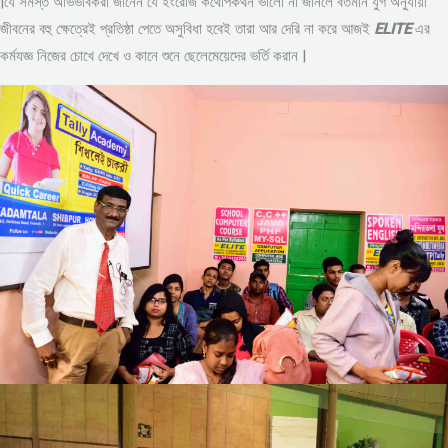
|যে সমস্ত অভিভাবকরা জানেন যে ইংরেজি কথোপকথন ভালো না জানলে বর্তমান যুগ অনুযায়ী
জীবনের বহু ক্ষেত্রেই প্রতিষ্ঠা পেতে অসুবিধা হবেই তারা আর দেরি না করে আজই
ELITE
এর
কর্মযজ্ঞ নিজের চোখে দেখে ও কানে শুনে ছেলেমেয়েদের ভর্তি করান |