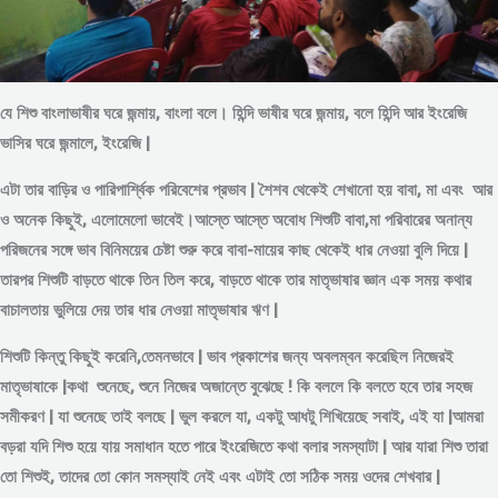
যে শিশু বাংলাভাষীর ঘরে জন্মায়, বাংলা বলে। হিন্দি ভাষীর ঘরে জন্মায়, বলে হিন্দি আর ইংরেজি
ভাসির ঘরে জন্মালে, ইংরেজি |
এটা তার বাড়ির ও পারিপার্শ্বিক পরিবেশের প্রভাব | শৈশব থেকেই শেখানো হয় বাবা, মা এবং আর
ও অনেক কিছুই, এলোমেলো ভাবেই।আস্তে আস্তে অবোধ শিশুটি বাবা,মা পরিবারের অনান্য
পরিজনের সঙ্গে ভাব বিনিময়ের চেষ্টা শুরু করে বাবা-মায়ের কাছ থেকেই ধার নেওয়া বুলি দিয়ে |
তারপর শিশুটি বাড়তে থাকে তিন তিল করে, বাড়তে থাকে তার মাতৃভাষার জ্ঞান এক সময় কথার
বাচালতায় ভুলিয়ে দেয় তার ধার নেওয়া মাতৃভাষার ঋণ |
শিশুটি কিন্তু কিছুই করেনি,তেমনভাবে | ভাব প্রকাশের জন্য অবলম্বন করেছিল নিজেরই
মাতৃভাষাকে |কথা শুনেছে, শুনে নিজের অজান্তে বুঝেছে ! কি বললে কি বলতে হবে তার সহজ
সমীকরণ | যা শুনেছে তাই বলছে | ভুল করলে যা, একটু আধটু শিখিয়েছে সবাই, এই যা |আমরা
বড়রা যদি শিশু হয়ে যায় সমাধান হতে পারে ইংরেজিতে কথা বলার সমস্যাটা | আর যারা শিশু তারা
তো শিশুই, তাদের তো কোন সমস্যাই নেই এবং এটাই তো সঠিক সময় ওদের শেখবার |