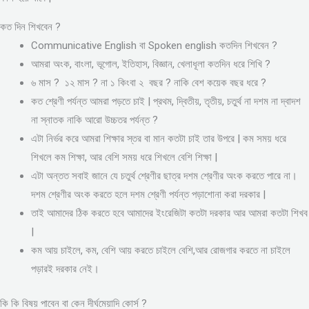
কত দিন শিখবেন ?
Communicative English বা Spoken english কতদিন শিখবেন ?
আমরা অংক, বাংলা, ভূগোল, ইতিহাস, বিজ্ঞান, খেলাধূলা কতদিন ধরে শিখি ?
৬ মাস ? ১২ মাস ? না ১ কিংবা ২ বছর ? নাকি বেশ কয়েক বছর ধরে ?
কত শ্রেণী পর্যন্ত আমরা পড়তে চাই | প্রথম, দ্বিতীয়, তৃতীয়, চতুর্থ না দশম না দ্বাদশ
না স্নাতক নাকি আরো উচ্চতর পর্যন্ত ?
এটা নির্ভর করে আমরা শিক্ষার স্তর বা মান কতটা চাই তার উপরে | কম সময় ধরে
শিখলে কম শিক্ষা, আর বেশি সময় ধরে শিখলে বেশি শিক্ষা |
এটা অন্তত সবাই জানে যে চতুর্থ শ্রেণীর ছাত্র দশম শ্রেণীর অংক করতে পারে না।
দশম শ্রেণীর অংক করতে হলে দশম শ্রেণী পর্যন্ত পড়াশোনা করা দরকার |
তাই আমাদের ঠিক করতে হবে আমাদের ইংরেজিটা কতটা দরকার আর আমরা কতটা শিখব
|
কম আয় চাইলে, কম, বেশি আয় করতে চাইলে বেশি,আর রোজগার করতে না চাইলে
পড়ারই দরকার নেই।
কি কি বিষয় পাবেন বা কেন দীর্ঘমেয়াদি কোর্স ?