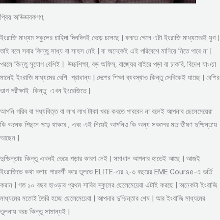
প্রিয় অভিভাবকগণ,
ইংরাজি মাধ্যম স্কুলের চাহিদা দিনদিনই বেড়ে চলেছে | বলতে গেলে এটা ইংরাজি মাধ্যমেরই যুগ |
তাই বলে সবার কিন্তু সাধ্য বা সাহস নেই | বা অনেকেই এই পরিবেশে মানিয়ে নিতে পারে না |
পরলে কিন্তু সুযোগ বেশিই | উচ্চশিক্ষা, বড় অফিস, রাজ্যের বাইরে পড়া বা চাকরি, বিদেশ যাওয়া
মানেই ইংরাজি মাধ্যমের বেশি প্রাধান্য | দেশের শিক্ষা ব্যবস্থাও কিন্তু সেদিকেই যাচ্ছে | বেশির
ভাগ পরীক্ষাই কিন্তু এখন ইংরেজিতে |
আপনি গরিব বা মধ্যবিত্ত বা লাখ লাখ টাকা খরচ করতে পারবেন না বলেই আপনার ছেলেমেয়েরা
কি অনেক পিছনে পড়ে থাকবে , এবং এই নিয়েই আপনিও কি অন্য সকলের মত ভীষণ দুশ্চিন্তায়
আছেন |
দুশ্চিন্তায় কিন্তু এখনই ভেঙে পড়ার কারণ নেই | সমাধান আপনার হাতেই আছে | আজই
ইংরাজিতে কথা বলায় পারদর্শী করে তুলতে ELITE-এর ২-৩ বছরের EME Course-এ ভর্তি
করান | গত ১০ বছর হাওড়ার প্রথম সারির স্কুলের ছেলেমেয়েরা এটাই করছে | অনেকটা ইংরাজি
মাধ্যমের মতোই তৈরি হচ্ছে ছেলেমেয়েরা | আপনার দুশ্চিন্তার শেষ | আর ইংরাজি মাধ্যমের
তুলনায় খরচ কিন্তু সামান্যই |