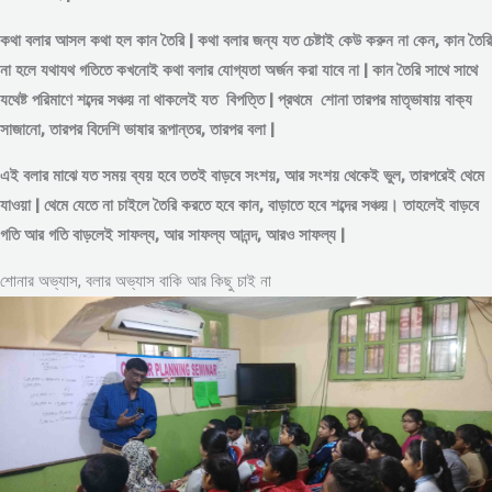
কথা বলার আসল কথা হল কান তৈরি | কথা বলার জন্য যত চেষ্টাই কেউ করুন না কেন, কান তৈরি
না হলে যথাযথ গতিতে কখনোই কথা বলার যোগ্যতা অর্জন করা যাবে না | কান তৈরি সাথে সাথে
যথেষ্ট পরিমাণে
শব্দের
সঞ্চয় না থাকলেই যত বিপত্তি | প্রথমে শোনা তারপর মাতৃভাষায় বাক্য
সাজানো, তারপর বিদেশি ভাষার রূপান্তর, তারপর বলা |
এই বলার মাঝে যত সময় ব্যয় হবে ততই বাড়বে সংশয়, আর সংশয় থেকেই ভুল, তারপরেই থেমে
যাওয়া | থেমে যেতে না চাইলে তৈরি করতে হবে কান, বাড়াতে হবে শব্দের সঞ্চয়। তাহলেই বাড়বে
গতি আর গতি বাড়লেই সাফল্য, আর সাফল্য আনন্দ, আরও সাফল্য |
শোনার অভ্যাস, বলার অভ্যাস বাকি আর কিছু চাই না