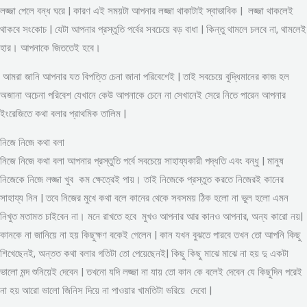
লজ্জা পেলে বন্ধ ঘরে | কারণ এই সময়টা আপনার লজ্জা থাকাটাই স্বাভাবিক | লজ্জা থাকলেই
থাকবে সংকোচ | যেটা আপনার প্রস্তুতি পর্বের সবচেয়ে বড় বাধা | কিন্তু থামলে চলবে না, থামলেই
হার। আপনাকে জিততেই হবে।
আমরা জানি আপনার যত বিপত্তি চেনা জানা পরিবেশেই | তাই সবচেয়ে বুদ্ধিমানের কাজ হল
অজানা অচেনা পরিবেশ যেখানে কেউ আপনাকে চেনে না সেখানেই সেরে নিতে পারেন আপনার
ইংরেজিতে কথা বলার প্রাথমিক তালিম |
নিজে নিজে কথা বলা
নিজে নিজে কথা বলা আপনার প্রস্তুতি পর্বে সবচেয়ে সাহায্যকারী পদ্ধতি এবং বন্ধু | মানুষ
নিজেকে নিজে লজ্জা খুব কম ক্ষেত্রেই পায়। তাই নিজেকে প্রস্তুত করতে নিজেরই কানের
সাহায্য নিন | তবে নিজের মুখে কথা বলে কানের থেকে সবসময় ঠিক হলো না ভুল হলো এমন
নিখুত মতামত চাইবেন না। মনে রাখতে হবে মুখও আপনার আর কানও আপনার, অন্য কারো নয়|
কানকে না জানিয়ে না হয় কিছুক্ষণ বকেই গেলেন | কান যখন বুঝতে পারবে তখন তো আপনি কিছু
শিখেছেনই, অন্তত কথা বলার গতিটা তো পেয়েছেনই| কিছু কিছু মাঝে মাঝে না হয় দু একটা
ভালো মন্দ শুনিয়েই দেবেন | তখনো যদি লজ্জা না যায় তো কান কে বলেই দেবেন যে কিছুদিন পরেই
না হয় আরো ভালো জিনিস দিয়ে না পাওয়ার খামতিটা ভরিয়ে দেবো |