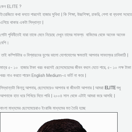
কেন ELITE ?
ইংরেজিতে কথা বলতে পারলেই হাজার সুবিধা | কি শিক্ষা, উচ্চশিক্ষা, চাকরি, পেশা বা ব্যবসা সবেতে
এগিয়ে থাকার একটা সিদ্ধান্ত |
গোটা পৃথিবীতেই যারা তাকে মেনে নিয়েছে দেখুন তাদের সাফল্য বাকিদের থেকে অনেক অনেক
বেশি।
তাই কম্পিউটার ও বিশ্বায়নের যুগের ভালো যোগাযোগের ক্ষমতাই আপনার সাফল্যের চাবিকাঠি |
মাত্র ৫- ১০ হাজার টাকা খরচ করলেই ছেলেমেয়েদের জীবন বদলে যেতে পারে, ৫- ১০ লক্ষ টাকা
খরচ নাও করতে পারেন English Medium-এ ভর্তি না করে |
সিদ্ধান্তটা কিন্তু আপনার, ছেলেমেয়েও আপনার বা জীবনটা আপনার | আমরা
ELITE
শুধু
আপনাকে হাত ধরে শিখিয়ে দিতে পারি | ২০০৪ সাল থেকে এটাই আমরা করে আসছি |
বাংলা মাধ্যমের ছেলেমেয়েরাও ইংরাজি মাধ্যমের মত তৈরি হচ্ছে