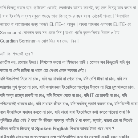
ভর্তি কিন্তু করতে হবে ছোটবেলা থেকেই, লজ্জাবোধ আসার আগেই, বড় হলে কিন্তু আর বলবে না
| যারা ইংরাজি মাধ্যম স্কুলে পড়ছে তারা কিন্তু ৩-৪ বছর বয়স থেকেই পড়ছে | বিস্তারিত
জানতে বা আলোচনার জন্য আজই ELITE-এ আসুন | অথবা আপনার এলাকায় ELITE-এর
Seminar-এ যোগদান করে সব জেনে নিন | অথবা প্রতি বৃহস্পতিবার বিকাল ৫ টায়
Guardian Seminar-এ যোগ দিয়ে সব জেনে নিন |
এটা কি শিখতেই হবে ?
মোটেও নয়, তোমার ইচ্ছা। শিখলেও ভালো না শিখলেও তাই। তোমার সব কিছুতেই যদি খুব
ভালো বা বেশি চাহিদা না থাকে তো শেখার কোন দরকার নেই।
যদি উচ্চশিক্ষা নিতে না চাও , যদি বড় চাকরি না পেতে চাও, যদি বেশি টাকা না চাও, যদি সব
জায়গায় মুখ খুলতে না চাও, যদি ক্লাসরুমে ইংরেজিতে প্রশ্নের উত্তর না দিয়ে চুপ থাকতে চাও,
যদি অন্য রাজ্যে চাকরি না চাও, যদি বিদেশে যেতে না চাও, যদি IT তে চাকরি না চাও, যদি
পশ্চিমবঙ্গেই থাকতে চাও, যদি সাধারন জীবন চাও, যদি সবকিছু ত্যাগ করতে চাও, যদি বিদেশী ভাষা
বলে ইংরাজিকে সমাদর করতে না চাও, যদি ভাবো যারা ইংরেজিতে কথা বলতে পারেনা তারা কি
পৃথিবীতে বেঁচে নেই ? তারা কি জীবনে সাফল্য পাইনি ? বা কাকা, জ্যাঠা, দাদুরা তো না শিখেই
জীবন কাটিয়ে দিয়েছে বা Spoken English শিখতে আবার টাকা খরচ কেন ?
বা ইংরেজি মাধ্যমের ছেলেমেয়েদের সঙ্গে প্রতিযোগিতা করে খুব সহজেই একই রকম চাকরির