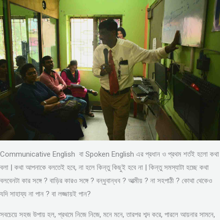
Communicative English বা Spoken English এর প্রধান ও প্রথম শর্তই হলো কথা
বলা | কথা আপনাকে বলতেই হবে, না হলে কিন্তু কিছুই হবে না | কিন্তু সমস্যাটা হচ্ছে কথা
বলবেনটা কার সঙ্গে ? বাড়ির কারও সঙ্গে ? বন্ধুবান্ধব ? আত্মীয় ? না সহপাঠী ? কোথা থেকেও
যদি সাহায্য না পান ? বা লজ্জায়ই পান?
সবচেয়ে সহজ উপায় হল, প্রথমে নিজে নিজে, মনে মনে, তারপর শব্দ করে, পারলে আয়নার সামনে,