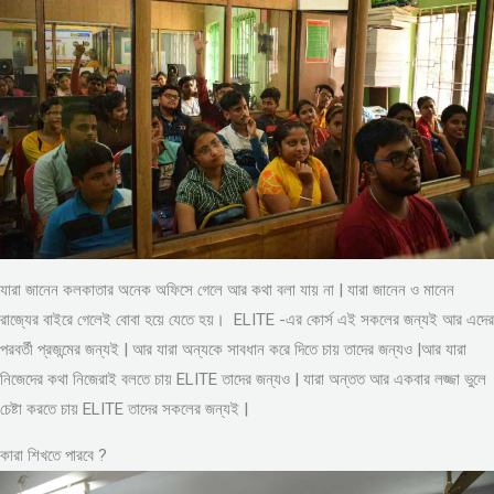
যারা জানেন কলকাতার অনেক অফিসে গেলে আর কথা বলা যায় না | যারা জানেন ও মানেন
রাজ্যের বাইরে গেলেই বোবা হয়ে যেতে হয়। ELITE -এর কোর্স এই সকলের জন্যই আর এদের
পরবর্তী প্রজন্মের জন্যই | আর যারা অন্যকে সাবধান করে দিতে চায় তাদের জন্যও |আর যারা
নিজেদের কথা নিজেরাই বলতে চায় ELITE তাদের জন্যও | যারা অন্তত আর একবার লজ্জা ভুলে
চেষ্টা করতে চায় ELITE তাদের সকলের জন্যই |
কারা শিখতে পারবে ?