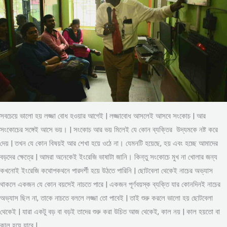
সবচেয়ে ভালো হয় লজ্জা বোধ হওয়ার আগেই | লজ্জাবোধ আসলেই আসবে সংকোচ | আর
সংকোচের সঙ্গেই আসে ভয়। | সংকোচ আর ভয় মিলেই যে কোন ব্যক্তির উদ্যমকে নষ্ট করে
দেয় | তখন যে কোন বিষয়ই আর শেখা হয়ে ওঠে না। যেমনটি হয়েছে, হয় এবং হচ্ছে আমাদের
বড়দের ক্ষেত্রে | আমরা অনেকেই ইংরেজি ভাষাটা জানি। কিন্তু সংকোচে মুখ না খোলার জন্য
কখনোই ইংরেজি কথোপকথনে পারদর্শী হয়ে উঠতে পারিনি | ছোটবেলা থেকেই নাচের অভ্যাস
থাকলে একজন যে কোন বয়সেই নাচতে পারে | একজন পূর্ণবয়স্ক ব্যক্তি যার কোনদিনই নাচের
অভ্যাস ছিল না, তাকে নাচতে বললে লজ্জা তো পাবেই | তাই শুরু করলে ভালো হয় ছোটবেলা
থেকেই | যারা একটু বড় বা বড়ই তাদের শুরু করা উচিত আজ থেকেই, কাল নয় | কাল হয়তো বা
কাল হয়ে যাবে |