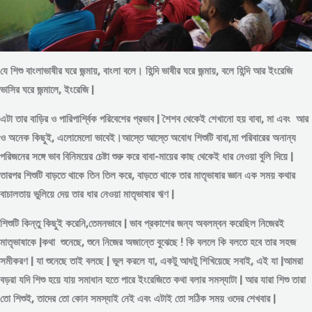
যে শিশু বাংলাভাষীর ঘরে জন্মায়, বাংলা বলে। হিন্দি ভাষীর ঘরে জন্মায়, বলে হিন্দি আর ইংরেজি
ভাসির ঘরে জন্মালে, ইংরেজি |
এটা তার বাড়ির ও পারিপার্শ্বিক পরিবেশের প্রভাব | শৈশব থেকেই শেখানো হয় বাবা, মা এবং আর
ও অনেক কিছুই, এলোমেলো ভাবেই।আস্তে আস্তে অবোধ শিশুটি বাবা,মা পরিবারের অনান্য
পরিজনের সঙ্গে ভাব বিনিময়ের চেষ্টা শুরু করে বাবা-মায়ের কাছ থেকেই ধার নেওয়া বুলি দিয়ে |
তারপর শিশুটি বাড়তে থাকে তিন তিল করে, বাড়তে থাকে তার মাতৃভাষার জ্ঞান এক সময় কথার
বাচালতায় ভুলিয়ে দেয় তার ধার নেওয়া মাতৃভাষার ঋণ |
শিশুটি কিন্তু কিছুই করেনি,তেমনভাবে | ভাব প্রকাশের জন্য অবলম্বন করেছিল নিজেরই
মাতৃভাষাকে |কথা শুনেছে, শুনে নিজের অজান্তে বুঝেছে ! কি বললে কি বলতে হবে তার সহজ
সমীকরণ | যা শুনেছে তাই বলছে | ভুল করলে যা, একটু আধটু শিখিয়েছে সবাই, এই যা |আমরা
বড়রা যদি শিশু হয়ে যায় সমাধান হতে পারে ইংরেজিতে কথা বলার সমস্যাটা | আর যারা শিশু তারা
তো শিশুই, তাদের তো কোন সমস্যাই নেই এবং এটাই তো সঠিক সময় ওদের শেখবার |