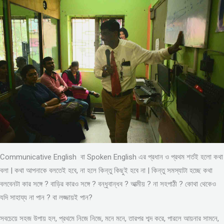
Communicative English বা Spoken English এর প্রধান ও প্রথম শর্তই হলো কথা
বলা | কথা আপনাকে বলতেই হবে, না হলে কিন্তু কিছুই হবে না | কিন্তু সমস্যাটা হচ্ছে কথা
বলবেনটা কার সঙ্গে ? বাড়ির কারও সঙ্গে ? বন্ধুবান্ধব ? আত্মীয় ? না সহপাঠী ? কোথা থেকেও
যদি সাহায্য না পান ? বা লজ্জায়ই পান?
সবচেয়ে সহজ উপায় হল, প্রথমে নিজে নিজে, মনে মনে, তারপর শব্দ করে, পারলে আয়নার সামনে,