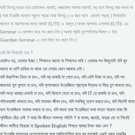
ভর্তি কিন্তু করতে হবে ছোটবেলা থেকেই, লজ্জাবোধ আসার আগেই, বড় হলে কিন্তু আর বলবে না
| যারা ইংরাজি মাধ্যম স্কুলে পড়ছে তারা কিন্তু ৩-৪ বছর বয়স থেকেই পড়ছে | বিস্তারিত
জানতে বা আলোচনার জন্য আজই ELITE-এ আসুন | অথবা আপনার এলাকায় ELITE-এর
Seminar-এ যোগদান করে সব জেনে নিন | অথবা প্রতি বৃহস্পতিবার বিকাল ৫ টায়
Guardian Seminar-এ যোগ দিয়ে সব জেনে নিন |
এটা কি শিখতেই হবে ?
মোটেও নয়, তোমার ইচ্ছা। শিখলেও ভালো না শিখলেও তাই। তোমার সব কিছুতেই যদি খুব
ভালো বা বেশি চাহিদা না থাকে তো শেখার কোন দরকার নেই।
যদি উচ্চশিক্ষা নিতে না চাও , যদি বড় চাকরি না পেতে চাও, যদি বেশি টাকা না চাও, যদি সব
জায়গায় মুখ খুলতে না চাও, যদি ক্লাসরুমে ইংরেজিতে প্রশ্নের উত্তর না দিয়ে চুপ থাকতে চাও,
যদি অন্য রাজ্যে চাকরি না চাও, যদি বিদেশে যেতে না চাও, যদি IT তে চাকরি না চাও, যদি
পশ্চিমবঙ্গেই থাকতে চাও, যদি সাধারন জীবন চাও, যদি সবকিছু ত্যাগ করতে চাও, যদি বিদেশী ভাষা
বলে ইংরাজিকে সমাদর করতে না চাও, যদি ভাবো যারা ইংরেজিতে কথা বলতে পারেনা তারা কি
পৃথিবীতে বেঁচে নেই ? তারা কি জীবনে সাফল্য পাইনি ? বা কাকা, জ্যাঠা, দাদুরা তো না শিখেই
জীবন কাটিয়ে দিয়েছে বা Spoken English শিখতে আবার টাকা খরচ কেন ?
বা ইংরেজি মাধ্যমের ছেলেমেয়েদের সঙ্গে প্রতিযোগিতা করে খুব সহজেই একই রকম চাকরির