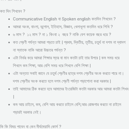
কত দিন শিখবেন ?
Communicative English বা Spoken english কতদিন শিখবেন ?
আমরা অংক, বাংলা, ভূগোল, ইতিহাস, বিজ্ঞান, খেলাধূলা কতদিন ধরে শিখি ?
৬ মাস ? ১২ মাস ? না ১ কিংবা ২ বছর ? নাকি বেশ কয়েক বছর ধরে ?
কত শ্রেণী পর্যন্ত আমরা পড়তে চাই | প্রথম, দ্বিতীয়, তৃতীয়, চতুর্থ না দশম না দ্বাদশ
না স্নাতক নাকি আরো উচ্চতর পর্যন্ত ?
এটা নির্ভর করে আমরা শিক্ষার স্তর বা মান কতটা চাই তার উপরে | কম সময় ধরে
শিখলে কম শিক্ষা, আর বেশি সময় ধরে শিখলে বেশি শিক্ষা |
এটা অন্তত সবাই জানে যে চতুর্থ শ্রেণীর ছাত্র দশম শ্রেণীর অংক করতে পারে না।
দশম শ্রেণীর অংক করতে হলে দশম শ্রেণী পর্যন্ত পড়াশোনা করা দরকার |
তাই আমাদের ঠিক করতে হবে আমাদের ইংরেজিটা কতটা দরকার আর আমরা কতটা শিখব
|
কম আয় চাইলে, কম, বেশি আয় করতে চাইলে বেশি,আর রোজগার করতে না চাইলে
পড়ারই দরকার নেই।
কি কি বিষয় পাবেন বা কেন দীর্ঘমেয়াদি কোর্স ?