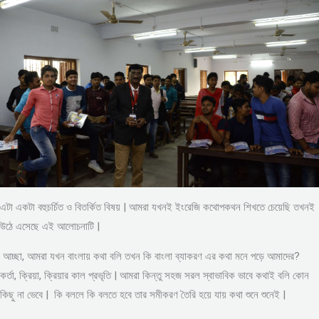
এটা একটা বহুচর্চিত ও বিতর্কিত বিষয় | আমরা যখনই ইংরেজি কথোপকথন শিখতে চেয়েছি তখনই
উঠে এসেছে এই আলোচনাটি |
আচ্ছা, আমরা যখন বাংলায় কথা বলি তখন কি বাংলা ব্যাকরণ এর কথা মনে পড়ে আমাদের?
কর্তা, ক্রিয়া, ক্রিয়ার কাল প্রভৃতি | আমরা কিন্তু সহজ সরল স্বাভাবিক ভাবে কথাই বলি কোন
কিছু না ভেবে | কি বললে কি বলতে হবে তার সমীকরণ তৈরি হয়ে যায় কথা শুনে শুনেই |