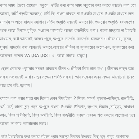
বলার সময় |ছেলে মেয়েকে স্কুলে ভর্তির কথা বলার সময় স্কুলের কথা বলতে বলতেই কথা চলে
আসবে, ভর্তি পদ্ধতি সম্বন্ধে, ভর্তি ফি, বাংলা মাধ্যম না ইংরেজি মাধ্যম, ইংরেজি মাধ্যম হলে
সামর্থ্য ও আরো হাজার ব্যাপার।ভর্তির পদ্ধতি বললেই আসবে ফি, পড়ানোর পদ্ধতি, সংরক্ষণের
পক্ষে আরো বিপক্ষে যুক্তি, সংরক্ষণ আসলেই আসবে রাজনীতির কথা। বাংলা মাধ্যমে না ইংরেজি
মাধ্যমে, কথা আসলেই আসবে পছন্দ, অপছন্দ, সামর্থ্য-অসমর্থ্য, চালচলন ও জীবনধারা, কুসঙ্গ,
সুসঙ্গ| সামর্থের কথা আসলেই আসবে,আপনার জীবিকা বা ব্যবসায়ের ভালো-মন্দ, ব্যবসায়ের কথা
আসলেই আসবে VAT,GAT,GST ও আরো হাজার তত্ত |
ছেলে মেয়েকে পড়ানোর সময়ই ভাবছেন জীবন ও জীবিকা নিয়ে নানা কথা | জীবনের লক্ষ্য আর
লক্ষ্য ভঙ্গ হলেই আবার নতুন লক্ষ্যের প্রতি লক্ষ্য। আর লক্ষ্যের জন্য লক্ষ্য আলোচনা, চিন্তা
আর তার বহিঃপ্রকাশ |
তাহলে কথা বলার সময় বাদ দিলেন কোন বিষয়টাকে ? শিক্ষা, সামর্থ, ব্যবসা-বাণিজ্য, রাজনীতি,
ধর্ম- কর্ম, ভালো-মন্দ, পছন্দ-অপছন্দ, বাংলা, ইংরেজি, ইতিহাস, ভূগোল, বিজ্ঞান ,সাহিত্য, সাধারণ
জ্ঞান, বিশ্ব পরিস্থিতি, বিশ্ব অর্থনীতি, বিশ্ব রাজনীতি, ভ্রমণ এরকম শত রকমের আলোচনা চলে
আসবে আপনার আলোচনার মাঝে।
তাই ইংরেজিতে কথা বলতে চাইলে প্রায় সমস্ত বিষয়ের উপরেই কিছু শব্দ, বাক্য আপনাকে