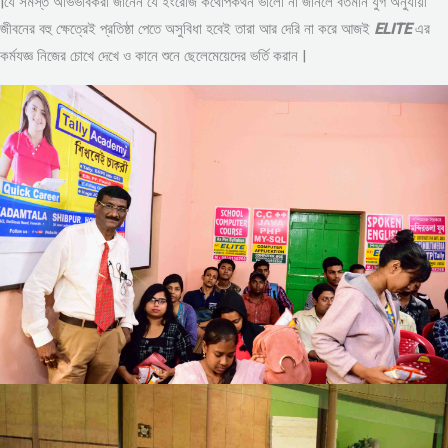
|যে সমস্ত অভিভাবকরা জানেন যে ইংরেজি কথোপকথন ভালো না জানলে বর্তমান যুগ অনুযায়ী
জীবনের বহু ক্ষেত্রেই প্রতিষ্ঠা পেতে অসুবিধা হবেই তারা আর দেরি না করে আজই
ELITE
এর
কর্মযজ্ঞ নিজের চোখে দেখে ও কানে শুনে ছেলেমেয়েদের ভর্তি করান |