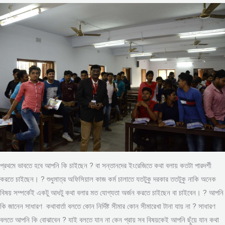
প্রথমে ভাবতে হবে আপনি কি চাইছেন ? বা সন্তানদের ইংরেজিতে কথা বলায় কতটা পারদর্শী
করতে চাইছেন। ? শুধুমাত্র অফিসিয়াল কাজ কর্ম চালাতে যতটুকু দরকার ততটুকু নাকি অনেক
বিষয় সম্পর্কেই একটু আধটু কথা বলার মত যোগ্যতা অর্জন করতে চাইছেন বা চাইবেন। ? আপনি
কি জানেন সাধারণ কথাবার্তা বলতে কোন নির্দিষ্ট সীমার কোন সীমারেখা টানা যায় না ? সাধারণ
বলতে আপনি কি বোঝাবেন ? যাই বলতে যান না কেন প্রায় সব বিষয়কেই আপনি ছুঁয়ে যান কথা