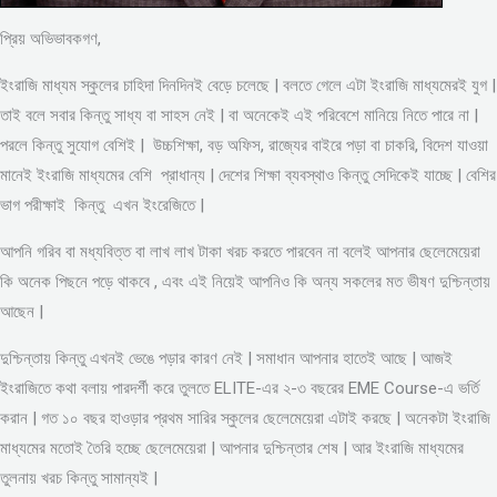
প্রিয় অভিভাবকগণ,
ইংরাজি মাধ্যম স্কুলের চাহিদা দিনদিনই বেড়ে চলেছে | বলতে গেলে এটা ইংরাজি মাধ্যমেরই যুগ |
তাই বলে সবার কিন্তু সাধ্য বা সাহস নেই | বা অনেকেই এই পরিবেশে মানিয়ে নিতে পারে না |
পরলে কিন্তু সুযোগ বেশিই | উচ্চশিক্ষা, বড় অফিস, রাজ্যের বাইরে পড়া বা চাকরি, বিদেশ যাওয়া
মানেই ইংরাজি মাধ্যমের বেশি প্রাধান্য | দেশের শিক্ষা ব্যবস্থাও কিন্তু সেদিকেই যাচ্ছে | বেশির
ভাগ পরীক্ষাই কিন্তু এখন ইংরেজিতে |
আপনি গরিব বা মধ্যবিত্ত বা লাখ লাখ টাকা খরচ করতে পারবেন না বলেই আপনার ছেলেমেয়েরা
কি অনেক পিছনে পড়ে থাকবে , এবং এই নিয়েই আপনিও কি অন্য সকলের মত ভীষণ দুশ্চিন্তায়
আছেন |
দুশ্চিন্তায় কিন্তু এখনই ভেঙে পড়ার কারণ নেই | সমাধান আপনার হাতেই আছে | আজই
ইংরাজিতে কথা বলায় পারদর্শী করে তুলতে ELITE-এর ২-৩ বছরের EME Course-এ ভর্তি
করান | গত ১০ বছর হাওড়ার প্রথম সারির স্কুলের ছেলেমেয়েরা এটাই করছে | অনেকটা ইংরাজি
মাধ্যমের মতোই তৈরি হচ্ছে ছেলেমেয়েরা | আপনার দুশ্চিন্তার শেষ | আর ইংরাজি মাধ্যমের
তুলনায় খরচ কিন্তু সামান্যই |