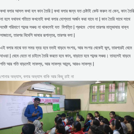
কথা বলার আসল কথা হল কান তৈরি | কথা বলার জন্য যত চেষ্টাই কেউ করুন না কেন, কান তৈরি
না হলে যথাযথ গতিতে কখনোই কথা বলার যোগ্যতা অর্জন করা যাবে না | কান তৈরি সাথে সাথে
যথেষ্ট পরিমাণে
শব্দের
সঞ্চয় না থাকলেই যত বিপত্তি | প্রথমে শোনা তারপর মাতৃভাষায় বাক্য
সাজানো, তারপর বিদেশি ভাষার রূপান্তর, তারপর বলা |
এই বলার মাঝে যত সময় ব্যয় হবে ততই বাড়বে সংশয়, আর সংশয় থেকেই ভুল, তারপরেই থেমে
যাওয়া | থেমে যেতে না চাইলে তৈরি করতে হবে কান, বাড়াতে হবে শব্দের সঞ্চয়। তাহলেই বাড়বে
গতি আর গতি বাড়লেই সাফল্য, আর সাফল্য আনন্দ, আরও সাফল্য |
শোনার অভ্যাস, বলার অভ্যাস বাকি আর কিছু চাই না