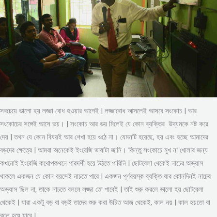
সবচেয়ে ভালো হয় লজ্জা বোধ হওয়ার আগেই | লজ্জাবোধ আসলেই আসবে সংকোচ | আর
সংকোচের সঙ্গেই আসে ভয়। | সংকোচ আর ভয় মিলেই যে কোন ব্যক্তির উদ্যমকে নষ্ট করে
দেয় | তখন যে কোন বিষয়ই আর শেখা হয়ে ওঠে না। যেমনটি হয়েছে, হয় এবং হচ্ছে আমাদের
বড়দের ক্ষেত্রে | আমরা অনেকেই ইংরেজি ভাষাটা জানি। কিন্তু সংকোচে মুখ না খোলার জন্য
কখনোই ইংরেজি কথোপকথনে পারদর্শী হয়ে উঠতে পারিনি | ছোটবেলা থেকেই নাচের অভ্যাস
থাকলে একজন যে কোন বয়সেই নাচতে পারে | একজন পূর্ণবয়স্ক ব্যক্তি যার কোনদিনই নাচের
অভ্যাস ছিল না, তাকে নাচতে বললে লজ্জা তো পাবেই | তাই শুরু করলে ভালো হয় ছোটবেলা
থেকেই | যারা একটু বড় বা বড়ই তাদের শুরু করা উচিত আজ থেকেই, কাল নয় | কাল হয়তো বা
কাল হয়ে যাবে |