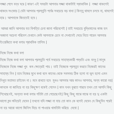
লজ্জা পেলে বন্ধ ঘরে | কারণ এই সময়টা আপনার লজ্জা থাকাটাই স্বাভাবিক | লজ্জা থাকলেই
থাকবে সংকোচ | যেটা আপনার প্রস্তুতি পর্বের সবচেয়ে বড় বাধা | কিন্তু থামলে চলবে না, থামলেই
হার। আপনাকে জিততেই হবে।
আমরা জানি আপনার যত বিপত্তি চেনা জানা পরিবেশেই | তাই সবচেয়ে বুদ্ধিমানের কাজ হল
অজানা অচেনা পরিবেশ যেখানে কেউ আপনাকে চেনে না সেখানেই সেরে নিতে পারেন আপনার
ইংরেজিতে কথা বলার প্রাথমিক তালিম |
নিজে নিজে কথা বলা
নিজে নিজে কথা বলা আপনার প্রস্তুতি পর্বে সবচেয়ে সাহায্যকারী পদ্ধতি এবং বন্ধু | মানুষ
নিজেকে নিজে লজ্জা খুব কম ক্ষেত্রেই পায়। তাই নিজেকে প্রস্তুত করতে নিজেরই কানের
সাহায্য নিন | তবে নিজের মুখে কথা বলে কানের থেকে সবসময় ঠিক হলো না ভুল হলো এমন
নিখুত মতামত চাইবেন না। মনে রাখতে হবে মুখও আপনার আর কানও আপনার, অন্য কারো নয়|
কানকে না জানিয়ে না হয় কিছুক্ষণ বকেই গেলেন | কান যখন বুঝতে পারবে তখন তো আপনি কিছু
শিখেছেনই, অন্তত কথা বলার গতিটা তো পেয়েছেনই| কিছু কিছু মাঝে মাঝে না হয় দু একটা
ভালো মন্দ শুনিয়েই দেবেন | তখনো যদি লজ্জা না যায় তো কান কে বলেই দেবেন যে কিছুদিন পরেই
না হয় আরো ভালো জিনিস দিয়ে না পাওয়ার খামতিটা ভরিয়ে দেবো |