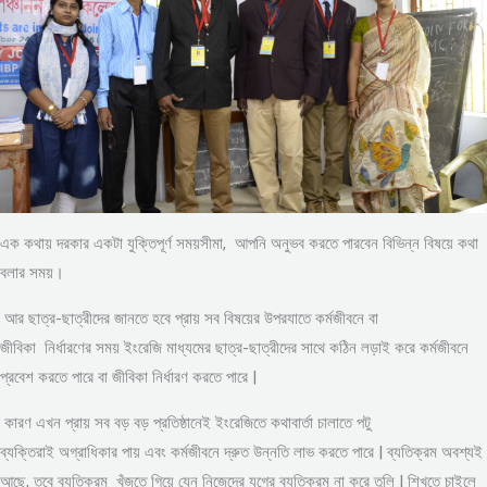
এক কথায় দরকার একটা যুক্তিপূর্ণ সময়সীমা, আপনি অনুভব করতে পারবেন বিভিন্ন বিষয়ে কথা
বলার সময়।
আর ছাত্র-ছাত্রীদের জানতে হবে প্রায় সব বিষয়ের উপরযাতে কর্মজীবনে বা
জীবিকা নির্ধারণের সময় ইংরেজি মাধ্যমের ছাত্র-ছাত্রীদের সাথে কঠিন লড়াই করে কর্মজীবনে
প্রবেশ করতে পারে বা জীবিকা নির্ধারণ করতে পারে |
কারণ এখন প্রায় সব বড় বড় প্রতিষ্ঠানেই ইংরেজিতে কথাবার্তা চালাতে পটু
ব্যক্তিরাই অগ্রাধিকার পায় এবং কর্মজীবনে দ্রুত উন্নতি লাভ করতে পারে | ব্যতিক্রম অবশ্যই
আছে, তবে ব্যতিক্রম খুঁজতে গিয়ে যেন নিজেদের যুগের ব্যতিক্রম না করে তুলি | শিখতে চাইলে