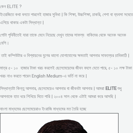
কেন ELITE ?
ইংরেজিতে কথা বলতে পারলেই হাজার সুবিধা | কি শিক্ষা, উচ্চশিক্ষা, চাকরি, পেশা বা ব্যবসা সবেতে
এগিয়ে থাকার একটা সিদ্ধান্ত |
গোটা পৃথিবীতেই যারা তাকে মেনে নিয়েছে দেখুন তাদের সাফল্য বাকিদের থেকে অনেক অনেক
বেশি।
তাই কম্পিউটার ও বিশ্বায়নের যুগের ভালো যোগাযোগের ক্ষমতাই আপনার সাফল্যের চাবিকাঠি |
মাত্র ৫- ১০ হাজার টাকা খরচ করলেই ছেলেমেয়েদের জীবন বদলে যেতে পারে, ৫- ১০ লক্ষ টাকা
খরচ নাও করতে পারেন English Medium-এ ভর্তি না করে |
সিদ্ধান্তটা কিন্তু আপনার, ছেলেমেয়েও আপনার বা জীবনটা আপনার | আমরা
ELITE
শুধু
আপনাকে হাত ধরে শিখিয়ে দিতে পারি | ২০০৪ সাল থেকে এটাই আমরা করে আসছি |
বাংলা মাধ্যমের ছেলেমেয়েরাও ইংরাজি মাধ্যমের মত তৈরি হচ্ছে