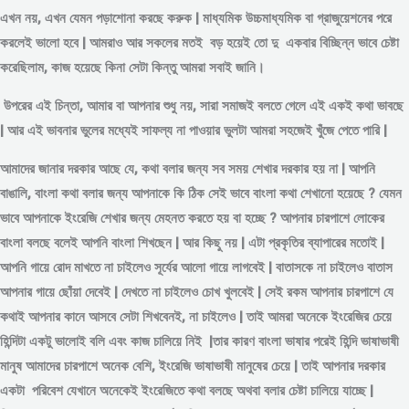
এখন নয়, এখন যেমন পড়াশোনা করছে করুক | মাধ্যমিক উচ্চমাধ্যমিক বা গ্রাজুয়েশনের পরে
করলেই ভালো হবে | আমরাও আর সকলের মতই বড় হয়েই তো দু একবার বিচ্ছিন্ন
ভাবে
চেষ্টা
করেছিলাম, কাজ হয়েছে কিনা সেটা কিন্তু আমরা সবাই জানি।
উপরের এই চিন্তা, আমার বা আপনার শুধু নয়, সারা সমাজই বলতে গেলে এই একই কথা ভাবছে
| আর এই ভাবনার ভুলের মধ্যেই সাফল্য না পাওয়ার ভুলটা আমরা সহজেই খুঁজে পেতে পারি |
আমাদের জানার দরকার আছে যে, কথা বলার জন্য সব সময় শেখার দরকার হয় না | আপনি
বাঙালি, বাংলা কথা বলার জন্য আপনাকে কি ঠিক সেই ভাবে বাংলা কথা শেখানো হয়েছে ? যেমন
ভাবে আপনাকে ইংরেজি শেখার জন্য মেহনত করতে হয় বা হচ্ছে ? আপনার চারপাশে লোকের
বাংলা বলছে বলেই আপনি বাংলা শিখছেন | আর কিছু নয় | এটা প্রকৃতির ব্যাপারের মতোই |
আপনি গায়ে রোদ মাখতে না চাইলেও সূর্যের আলো গায়ে লাগবেই | বাতাসকে না চাইলেও বাতাস
আপনার গায়ে ছোঁয়া দেবেই | দেখতে না চাইলেও চোখ খুলবেই | সেই রকম আপনার চারপাশে যে
কথাই আপনার কানে আসবে সেটা শিখবেনই, না চাইলেও | তাই আমরা অনেকে ইংরেজির চেয়ে
হিন্দিটা একটু ভালোই বলি এবং কাজ চালিয়ে নিই |তার কারণ বাংলা ভাষার পরেই হিন্দি ভাষাভাষী
মানুষ আমাদের চারপাশে অনেক বেশি, ইংরেজি ভাষাভাষী মানুষের চেয়ে | তাই আপনার দরকার
একটা পরিবেশ যেখানে অনেকেই ইংরেজিতে কথা বলছে অথবা বলার চেষ্টা চালিয়ে যাচ্ছে |