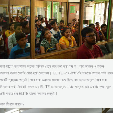
যারা জানেন কলকাতার অনেক অফিসে গেলে আর কথা বলা যায় না | যারা জানেন ও মানেন
রাজ্যের বাইরে গেলেই বোবা হয়ে যেতে হয়। ELITE -এর কোর্স এই সকলের জন্যই আর এদের
পরবর্তী প্রজন্মের জন্যই | আর যারা অন্যকে সাবধান করে দিতে চায় তাদের জন্যও |আর যারা
নিজেদের কথা নিজেরাই বলতে চায় ELITE তাদের জন্যও | যারা অন্তত আর একবার লজ্জা ভুলে
চেষ্টা করতে চায় ELITE তাদের সকলের জন্যই |
কারা শিখতে পারবে ?