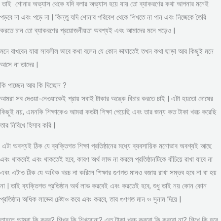
তাই শোনার অভ্যাস থেকে যদি বলার অভ্যাস হয়ে যায় তো ব্যাকরণের কথা আপনার মনেই
পড়বে না এবং পড়ে না | কিন্তু যদি শোনার পরিবেশ থেকে শিখতে না পান এবং নিজেকে তৈরি
করতে চান তো ব্যাকরণের প্রয়োজনীয়তা অবশ্যই এবং আমাদের মনে পড়েও |
মনে রাখবেন যারা সাবলীল ভাবে কথা বলেন যে কোন ভাষাতেই তখন কথা ছাড়া আর কিছুই মনে
আসে না তাদের |
কি পাচ্ছেন আর কি দিচ্ছেন ?
আমরা সব দেওয়া-নেওয়াকেই প্রায় সবাই টাকার অঙ্কে বিচার করতে চাই | এটা হয়তো দোষের
কিছুই নয়, এমনকি শিক্ষাকেও আমরা কতটা শিক্ষা পেয়েছি এবং তার জন্য কত টাকা খরচ করেছি
তার নিরিখে হিসাব করি |
এটা অবশ্যই ঠিক যে ব্যক্তিগত শিক্ষা প্রতিষ্ঠানের মধ্যে ব্যবসায়িক মনোভাব অবশ্যই আছে
এবং থাকবেই এবং থাকতেই হবে, কারণ অর্থ লাভ না করলে প্রতিষ্ঠানটিকে বাঁচিয়ে রাখা যাবে না
এবং এটাও ঠিক যে অধিক খরচ না করিলে শিক্ষার গুণগত মানও বজায় রাখা সম্ভব হবে না বা হয়
না | তাই ব্যক্তিগত প্রতিষ্ঠান অর্থ লাভ করবেই এবং করতেই হবে, শুধু তাই নয় কোন কোন
প্রতিষ্ঠান অধিক লাভের চেষ্টাও করে এবং করবে, তার গুণগত মান ও সুনাম দিয়ে |
তাহলে আমরা কি করব? শিখব কি শিখবোনা? এত টাকা খরচ করবো কি করবো না? শিখে কি হবে