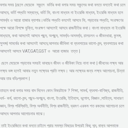
বলার সময় |ছেলে মেয়েকে স্কুলে ভর্তির কথা বলার সময় স্কুলের কথা বলতে বলতেই কথা চলে
আসবে, ভর্তি পদ্ধতি সম্বন্ধে, ভর্তি ফি, বাংলা মাধ্যম না ইংরেজি মাধ্যম, ইংরেজি মাধ্যম হলে
সামর্থ্য ও আরো হাজার ব্যাপার।ভর্তির পদ্ধতি বললেই আসবে ফি, পড়ানোর পদ্ধতি, সংরক্ষণের
পক্ষে আরো বিপক্ষে যুক্তি, সংরক্ষণ আসলেই আসবে রাজনীতির কথা। বাংলা মাধ্যমে না ইংরেজি
মাধ্যমে, কথা আসলেই আসবে পছন্দ, অপছন্দ, সামর্থ্য-অসমর্থ্য, চালচলন ও জীবনধারা, কুসঙ্গ,
সুসঙ্গ| সামর্থের কথা আসলেই আসবে,আপনার জীবিকা বা ব্যবসায়ের ভালো-মন্দ, ব্যবসায়ের কথা
আসলেই আসবে VAT,GAT,GST ও আরো হাজার তত্ত |
ছেলে মেয়েকে পড়ানোর সময়ই ভাবছেন জীবন ও জীবিকা নিয়ে নানা কথা | জীবনের লক্ষ্য আর
লক্ষ্য ভঙ্গ হলেই আবার নতুন লক্ষ্যের প্রতি লক্ষ্য। আর লক্ষ্যের জন্য লক্ষ্য আলোচনা, চিন্তা
আর তার বহিঃপ্রকাশ |
তাহলে কথা বলার সময় বাদ দিলেন কোন বিষয়টাকে ? শিক্ষা, সামর্থ, ব্যবসা-বাণিজ্য, রাজনীতি,
ধর্ম- কর্ম, ভালো-মন্দ, পছন্দ-অপছন্দ, বাংলা, ইংরেজি, ইতিহাস, ভূগোল, বিজ্ঞান ,সাহিত্য, সাধারণ
জ্ঞান, বিশ্ব পরিস্থিতি, বিশ্ব অর্থনীতি, বিশ্ব রাজনীতি, ভ্রমণ এরকম শত রকমের আলোচনা চলে
আসবে আপনার আলোচনার মাঝে।
তাই ইংরেজিতে কথা বলতে চাইলে প্রায় সমস্ত বিষয়ের উপরেই কিছু শব্দ, বাক্য আপনাকে