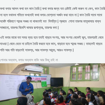
কথা বলার আসল কথা হল কান তৈরি | কথা বলার জন্য যত চেষ্টাই কেউ করুন না কেন, কান তৈরি
না হলে যথাযথ গতিতে কখনোই কথা বলার যোগ্যতা অর্জন করা যাবে না | কান তৈরি সাথে সাথে
যথেষ্ট পরিমাণে
শব্দের
সঞ্চয় না থাকলেই যত বিপত্তি | প্রথমে শোনা তারপর মাতৃভাষায় বাক্য
সাজানো, তারপর বিদেশি ভাষার রূপান্তর, তারপর বলা |
এই বলার মাঝে যত সময় ব্যয় হবে ততই বাড়বে সংশয়, আর সংশয় থেকেই ভুল, তারপরেই থেমে
যাওয়া | থেমে যেতে না চাইলে তৈরি করতে হবে কান, বাড়াতে হবে শব্দের সঞ্চয়। তাহলেই বাড়বে
গতি আর গতি বাড়লেই সাফল্য, আর সাফল্য আনন্দ, আরও সাফল্য |
শোনার অভ্যাস, বলার অভ্যাস বাকি আর কিছু চাই না