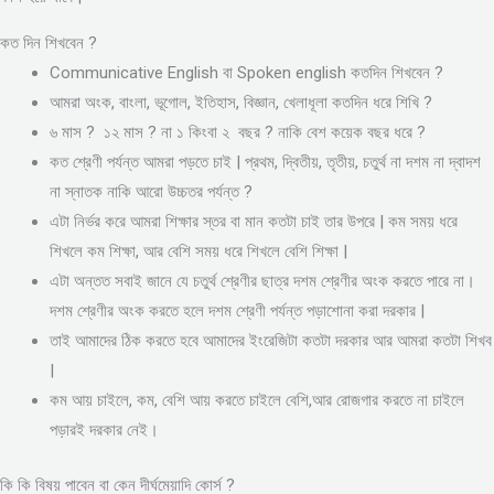
কত দিন শিখবেন ?
Communicative English বা Spoken english কতদিন শিখবেন ?
আমরা অংক, বাংলা, ভূগোল, ইতিহাস, বিজ্ঞান, খেলাধূলা কতদিন ধরে শিখি ?
৬ মাস ? ১২ মাস ? না ১ কিংবা ২ বছর ? নাকি বেশ কয়েক বছর ধরে ?
কত শ্রেণী পর্যন্ত আমরা পড়তে চাই | প্রথম, দ্বিতীয়, তৃতীয়, চতুর্থ না দশম না দ্বাদশ
না স্নাতক নাকি আরো উচ্চতর পর্যন্ত ?
এটা নির্ভর করে আমরা শিক্ষার স্তর বা মান কতটা চাই তার উপরে | কম সময় ধরে
শিখলে কম শিক্ষা, আর বেশি সময় ধরে শিখলে বেশি শিক্ষা |
এটা অন্তত সবাই জানে যে চতুর্থ শ্রেণীর ছাত্র দশম শ্রেণীর অংক করতে পারে না।
দশম শ্রেণীর অংক করতে হলে দশম শ্রেণী পর্যন্ত পড়াশোনা করা দরকার |
তাই আমাদের ঠিক করতে হবে আমাদের ইংরেজিটা কতটা দরকার আর আমরা কতটা শিখব
|
কম আয় চাইলে, কম, বেশি আয় করতে চাইলে বেশি,আর রোজগার করতে না চাইলে
পড়ারই দরকার নেই।
কি কি বিষয় পাবেন বা কেন দীর্ঘমেয়াদি কোর্স ?