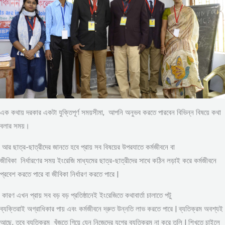
এক কথায় দরকার একটা যুক্তিপূর্ণ সময়সীমা, আপনি অনুভব করতে পারবেন বিভিন্ন বিষয়ে কথা
বলার সময়।
আর ছাত্র-ছাত্রীদের জানতে হবে প্রায় সব বিষয়ের উপরযাতে কর্মজীবনে বা
জীবিকা নির্ধারণের সময় ইংরেজি মাধ্যমের ছাত্র-ছাত্রীদের সাথে কঠিন লড়াই করে কর্মজীবনে
প্রবেশ করতে পারে বা জীবিকা নির্ধারণ করতে পারে |
কারণ এখন প্রায় সব বড় বড় প্রতিষ্ঠানেই ইংরেজিতে কথাবার্তা চালাতে পটু
ব্যক্তিরাই অগ্রাধিকার পায় এবং কর্মজীবনে দ্রুত উন্নতি লাভ করতে পারে | ব্যতিক্রম অবশ্যই
আছে, তবে ব্যতিক্রম খুঁজতে গিয়ে যেন নিজেদের যুগের ব্যতিক্রম না করে তুলি | শিখতে চাইলে