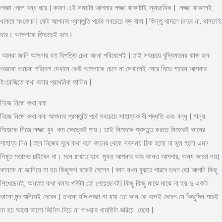
লজ্জা পেলে বন্ধ ঘরে | কারণ এই সময়টা আপনার লজ্জা থাকাটাই স্বাভাবিক | লজ্জা থাকলেই
থাকবে সংকোচ | যেটা আপনার প্রস্তুতি পর্বের সবচেয়ে বড় বাধা | কিন্তু থামলে চলবে না, থামলেই
হার। আপনাকে জিততেই হবে।
আমরা জানি আপনার যত বিপত্তি চেনা জানা পরিবেশেই | তাই সবচেয়ে বুদ্ধিমানের কাজ হল
অজানা অচেনা পরিবেশ যেখানে কেউ আপনাকে চেনে না সেখানেই সেরে নিতে পারেন আপনার
ইংরেজিতে কথা বলার প্রাথমিক তালিম |
নিজে নিজে কথা বলা
নিজে নিজে কথা বলা আপনার প্রস্তুতি পর্বে সবচেয়ে সাহায্যকারী পদ্ধতি এবং বন্ধু | মানুষ
নিজেকে নিজে লজ্জা খুব কম ক্ষেত্রেই পায়। তাই নিজেকে প্রস্তুত করতে নিজেরই কানের
সাহায্য নিন | তবে নিজের মুখে কথা বলে কানের থেকে সবসময় ঠিক হলো না ভুল হলো এমন
নিখুত মতামত চাইবেন না। মনে রাখতে হবে মুখও আপনার আর কানও আপনার, অন্য কারো নয়|
কানকে না জানিয়ে না হয় কিছুক্ষণ বকেই গেলেন | কান যখন বুঝতে পারবে তখন তো আপনি কিছু
শিখেছেনই, অন্তত কথা বলার গতিটা তো পেয়েছেনই| কিছু কিছু মাঝে মাঝে না হয় দু একটা
ভালো মন্দ শুনিয়েই দেবেন | তখনো যদি লজ্জা না যায় তো কান কে বলেই দেবেন যে কিছুদিন পরেই
না হয় আরো ভালো জিনিস দিয়ে না পাওয়ার খামতিটা ভরিয়ে দেবো |