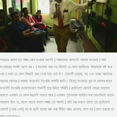
সবচেয়ে ভালো হয় লজ্জা বোধ হওয়ার আগেই | লজ্জাবোধ আসলেই আসবে সংকোচ | আর
সংকোচের সঙ্গেই আসে ভয়। | সংকোচ আর ভয় মিলেই যে কোন ব্যক্তির উদ্যমকে নষ্ট করে
দেয় | তখন যে কোন বিষয়ই আর শেখা হয়ে ওঠে না। যেমনটি হয়েছে, হয় এবং হচ্ছে আমাদের
বড়দের ক্ষেত্রে | আমরা অনেকেই ইংরেজি ভাষাটা জানি। কিন্তু সংকোচে মুখ না খোলার জন্য
কখনোই ইংরেজি কথোপকথনে পারদর্শী হয়ে উঠতে পারিনি | ছোটবেলা থেকেই নাচের অভ্যাস
থাকলে একজন যে কোন বয়সেই নাচতে পারে | একজন পূর্ণবয়স্ক ব্যক্তি যার কোনদিনই নাচের
অভ্যাস ছিল না, তাকে নাচতে বললে লজ্জা তো পাবেই | তাই শুরু করলে ভালো হয় ছোটবেলা
থেকেই | যারা একটু বড় বা বড়ই তাদের শুরু করা উচিত আজ থেকেই, কাল নয় | কাল হয়তো বা
কাল হয়ে যাবে |