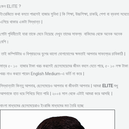
কেন ELITE ?
ইংরেজিতে কথা বলতে পারলেই হাজার সুবিধা | কি শিক্ষা, উচ্চশিক্ষা, চাকরি, পেশা বা ব্যবসা সবেতে
এগিয়ে থাকার একটা সিদ্ধান্ত |
গোটা পৃথিবীতেই যারা তাকে মেনে নিয়েছে দেখুন তাদের সাফল্য বাকিদের থেকে অনেক অনেক
বেশি।
তাই কম্পিউটার ও বিশ্বায়নের যুগের ভালো যোগাযোগের ক্ষমতাই আপনার সাফল্যের চাবিকাঠি |
মাত্র ৫- ১০ হাজার টাকা খরচ করলেই ছেলেমেয়েদের জীবন বদলে যেতে পারে, ৫- ১০ লক্ষ টাকা
খরচ নাও করতে পারেন English Medium-এ ভর্তি না করে |
সিদ্ধান্তটা কিন্তু আপনার, ছেলেমেয়েও আপনার বা জীবনটা আপনার | আমরা
ELITE
শুধু
আপনাকে হাত ধরে শিখিয়ে দিতে পারি | ২০০৪ সাল থেকে এটাই আমরা করে আসছি |
বাংলা মাধ্যমের ছেলেমেয়েরাও ইংরাজি মাধ্যমের মত তৈরি হচ্ছে