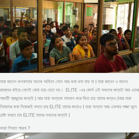
যারা জানেন কলকাতার অনেক অফিসে গেলে আর কথা বলা যায় না | যারা জানেন ও মানেন
রাজ্যের বাইরে গেলেই বোবা হয়ে যেতে হয়। ELITE -এর কোর্স এই সকলের জন্যই আর এদের
পরবর্তী প্রজন্মের জন্যই | আর যারা অন্যকে সাবধান করে দিতে চায় তাদের জন্যও |আর যারা
নিজেদের কথা নিজেরাই বলতে চায় ELITE তাদের জন্যও | যারা অন্তত আর একবার লজ্জা ভুলে
চেষ্টা করতে চায় ELITE তাদের সকলের জন্যই |
কারা শিখতে পারবে ?