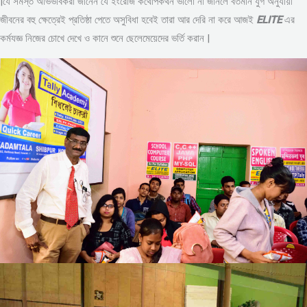
|যে সমস্ত অভিভাবকরা জানেন যে ইংরেজি কথোপকথন ভালো না জানলে বর্তমান যুগ অনুযায়ী
জীবনের বহু ক্ষেত্রেই প্রতিষ্ঠা পেতে অসুবিধা হবেই তারা আর দেরি না করে আজই
ELITE
এর
কর্মযজ্ঞ নিজের চোখে দেখে ও কানে শুনে ছেলেমেয়েদের ভর্তি করান |