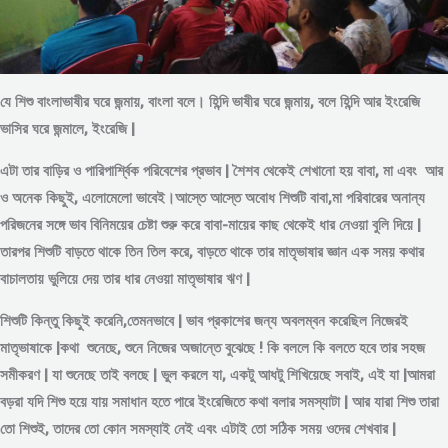
যে শিশু বাংলাভাষীর ঘরে জন্মায়, বাংলা বলে। হিন্দি ভাষীর ঘরে জন্মায়, বলে হিন্দি আর ইংরেজি
ভাসির ঘরে জন্মালে, ইংরেজি |
এটা তার বাড়ির ও পারিপার্শ্বিক পরিবেশের প্রভাব | শৈশব থেকেই শেখানো হয় বাবা, মা এবং আর
ও অনেক কিছুই, এলোমেলো ভাবেই।আস্তে আস্তে অবোধ শিশুটি বাবা,মা পরিবারের অনান্য
পরিজনের সঙ্গে ভাব বিনিময়ের চেষ্টা শুরু করে বাবা-মায়ের কাছ থেকেই ধার নেওয়া বুলি দিয়ে |
তারপর শিশুটি বাড়তে থাকে তিন তিল করে, বাড়তে থাকে তার মাতৃভাষার জ্ঞান এক সময় কথার
বাচালতায় ভুলিয়ে দেয় তার ধার নেওয়া মাতৃভাষার ঋণ |
শিশুটি কিন্তু কিছুই করেনি,তেমনভাবে | ভাব প্রকাশের জন্য অবলম্বন করেছিল নিজেরই
মাতৃভাষাকে |কথা শুনেছে, শুনে নিজের অজান্তে বুঝেছে ! কি বললে কি বলতে হবে তার সহজ
সমীকরণ | যা শুনেছে তাই বলছে | ভুল করলে যা, একটু আধটু শিখিয়েছে সবাই, এই যা |আমরা
বড়রা যদি শিশু হয়ে যায় সমাধান হতে পারে ইংরেজিতে কথা বলার সমস্যাটা | আর যারা শিশু তারা
তো শিশুই, তাদের তো কোন সমস্যাই নেই এবং এটাই তো সঠিক সময় ওদের শেখবার |