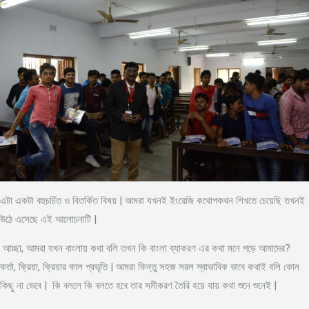
এটা একটা বহুচর্চিত ও বিতর্কিত বিষয় | আমরা যখনই ইংরেজি কথোপকথন শিখতে চেয়েছি তখনই
উঠে এসেছে এই আলোচনাটি |
আচ্ছা, আমরা যখন বাংলায় কথা বলি তখন কি বাংলা ব্যাকরণ এর কথা মনে পড়ে আমাদের?
কর্তা, ক্রিয়া, ক্রিয়ার কাল প্রভৃতি | আমরা কিন্তু সহজ সরল স্বাভাবিক ভাবে কথাই বলি কোন
কিছু না ভেবে | কি বললে কি বলতে হবে তার সমীকরণ তৈরি হয়ে যায় কথা শুনে শুনেই |