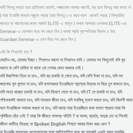
ভর্তি কিন্তু করতে হবে ছোটবেলা থেকেই, লজ্জাবোধ আসার আগেই, বড় হলে কিন্তু আর বলবে না
| যারা ইংরাজি মাধ্যম স্কুলে পড়ছে তারা কিন্তু ৩-৪ বছর বয়স থেকেই পড়ছে | বিস্তারিত
জানতে বা আলোচনার জন্য আজই ELITE-এ আসুন | অথবা আপনার এলাকায় ELITE-এর
Seminar-এ যোগদান করে সব জেনে নিন | অথবা প্রতি বৃহস্পতিবার বিকাল ৫ টায়
Guardian Seminar-এ যোগ দিয়ে সব জেনে নিন |
এটা কি শিখতেই হবে ?
মোটেও নয়, তোমার ইচ্ছা। শিখলেও ভালো না শিখলেও তাই। তোমার সব কিছুতেই যদি খুব
ভালো বা বেশি চাহিদা না থাকে তো শেখার কোন দরকার নেই।
যদি উচ্চশিক্ষা নিতে না চাও , যদি বড় চাকরি না পেতে চাও, যদি বেশি টাকা না চাও, যদি সব
জায়গায় মুখ খুলতে না চাও, যদি ক্লাসরুমে ইংরেজিতে প্রশ্নের উত্তর না দিয়ে চুপ থাকতে চাও,
যদি অন্য রাজ্যে চাকরি না চাও, যদি বিদেশে যেতে না চাও, যদি IT তে চাকরি না চাও, যদি
পশ্চিমবঙ্গেই থাকতে চাও, যদি সাধারন জীবন চাও, যদি সবকিছু ত্যাগ করতে চাও, যদি বিদেশী ভাষা
বলে ইংরাজিকে সমাদর করতে না চাও, যদি ভাবো যারা ইংরেজিতে কথা বলতে পারেনা তারা কি
পৃথিবীতে বেঁচে নেই ? তারা কি জীবনে সাফল্য পাইনি ? বা কাকা, জ্যাঠা, দাদুরা তো না শিখেই
জীবন কাটিয়ে দিয়েছে বা Spoken English শিখতে আবার টাকা খরচ কেন ?
বা ইংরেজি মাধ্যমের ছেলেমেয়েদের সঙ্গে প্রতিযোগিতা করে খুব সহজেই একই রকম চাকরির