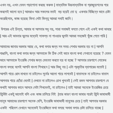
এখন নয়, এখন যেমন পড়াশোনা করছে করুক | মাধ্যমিক উচ্চমাধ্যমিক বা গ্রাজুয়েশনের পরে
করলেই ভালো হবে | আমরাও আর সকলের মতই বড় হয়েই তো দু একবার বিচ্ছিন্ন
ভাবে
চেষ্টা
করেছিলাম, কাজ হয়েছে কিনা সেটা কিন্তু আমরা সবাই জানি।
উপরের এই চিন্তা, আমার বা আপনার শুধু নয়, সারা সমাজই বলতে গেলে এই একই কথা ভাবছে
| আর এই ভাবনার ভুলের মধ্যেই সাফল্য না পাওয়ার ভুলটা আমরা সহজেই খুঁজে পেতে পারি |
আমাদের জানার দরকার আছে যে, কথা বলার জন্য সব সময় শেখার দরকার হয় না | আপনি
বাঙালি, বাংলা কথা বলার জন্য আপনাকে কি ঠিক সেই ভাবে বাংলা কথা শেখানো হয়েছে ? যেমন
ভাবে আপনাকে ইংরেজি শেখার জন্য মেহনত করতে হয় বা হচ্ছে ? আপনার চারপাশে লোকের
বাংলা বলছে বলেই আপনি বাংলা শিখছেন | আর কিছু নয় | এটা প্রকৃতির ব্যাপারের মতোই |
আপনি গায়ে রোদ মাখতে না চাইলেও সূর্যের আলো গায়ে লাগবেই | বাতাসকে না চাইলেও বাতাস
আপনার গায়ে ছোঁয়া দেবেই | দেখতে না চাইলেও চোখ খুলবেই | সেই রকম আপনার চারপাশে যে
কথাই আপনার কানে আসবে সেটা শিখবেনই, না চাইলেও | তাই আমরা অনেকে ইংরেজির চেয়ে
হিন্দিটা একটু ভালোই বলি এবং কাজ চালিয়ে নিই |তার কারণ বাংলা ভাষার পরেই হিন্দি ভাষাভাষী
মানুষ আমাদের চারপাশে অনেক বেশি, ইংরেজি ভাষাভাষী মানুষের চেয়ে | তাই আপনার দরকার
একটা পরিবেশ যেখানে অনেকেই ইংরেজিতে কথা বলছে অথবা বলার চেষ্টা চালিয়ে যাচ্ছে |