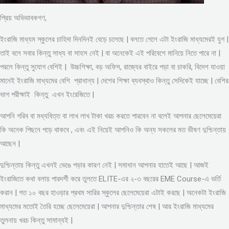
প্রিয় অভিভাবকগণ,
ইংরাজি মাধ্যম স্কুলের চাহিদা দিনদিনই বেড়ে চলেছে | বলতে গেলে এটা ইংরাজি মাধ্যমেরই যুগ |
তাই বলে সবার কিন্তু সাধ্য বা সাহস নেই | বা অনেকেই এই পরিবেশে মানিয়ে নিতে পারে না |
পরলে কিন্তু সুযোগ বেশিই | উচ্চশিক্ষা, বড় অফিস, রাজ্যের বাইরে পড়া বা চাকরি, বিদেশ যাওয়া
মানেই ইংরাজি মাধ্যমের বেশি প্রাধান্য | দেশের শিক্ষা ব্যবস্থাও কিন্তু সেদিকেই যাচ্ছে | বেশির
ভাগ পরীক্ষাই কিন্তু এখন ইংরেজিতে |
আপনি গরিব বা মধ্যবিত্ত বা লাখ লাখ টাকা খরচ করতে পারবেন না বলেই আপনার ছেলেমেয়েরা
কি অনেক পিছনে পড়ে থাকবে , এবং এই নিয়েই আপনিও কি অন্য সকলের মত ভীষণ দুশ্চিন্তায়
আছেন |
দুশ্চিন্তায় কিন্তু এখনই ভেঙে পড়ার কারণ নেই | সমাধান আপনার হাতেই আছে | আজই
ইংরাজিতে কথা বলায় পারদর্শী করে তুলতে ELITE-এর ২-৩ বছরের EME Course-এ ভর্তি
করান | গত ১০ বছর হাওড়ার প্রথম সারির স্কুলের ছেলেমেয়েরা এটাই করছে | অনেকটা ইংরাজি
মাধ্যমের মতোই তৈরি হচ্ছে ছেলেমেয়েরা | আপনার দুশ্চিন্তার শেষ | আর ইংরাজি মাধ্যমের
তুলনায় খরচ কিন্তু সামান্যই |