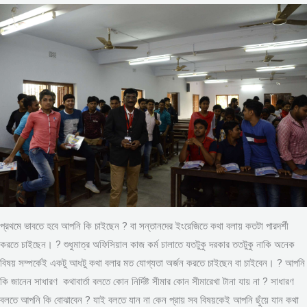
প্রথমে ভাবতে হবে আপনি কি চাইছেন ? বা সন্তানদের ইংরেজিতে কথা বলায় কতটা পারদর্শী
করতে চাইছেন। ? শুধুমাত্র অফিসিয়াল কাজ কর্ম চালাতে যতটুকু দরকার ততটুকু নাকি অনেক
বিষয় সম্পর্কেই একটু আধটু কথা বলার মত যোগ্যতা অর্জন করতে চাইছেন বা চাইবেন। ? আপনি
কি জানেন সাধারণ কথাবার্তা বলতে কোন নির্দিষ্ট সীমার কোন সীমারেখা টানা যায় না ? সাধারণ
বলতে আপনি কি বোঝাবেন ? যাই বলতে যান না কেন প্রায় সব বিষয়কেই আপনি ছুঁয়ে যান কথা