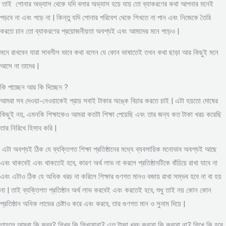
তাই শোনার অভ্যাস থেকে যদি বলার অভ্যাস হয়ে যায় তো ব্যাকরণের কথা আপনার মনেই
পড়বে না এবং পড়ে না | কিন্তু যদি শোনার পরিবেশ থেকে শিখতে না পান এবং নিজেকে তৈরি
করতে চান তো ব্যাকরণের প্রয়োজনীয়তা অবশ্যই এবং আমাদের মনে পড়েও |
মনে রাখবেন যারা সাবলীল ভাবে কথা বলেন যে কোন ভাষাতেই তখন কথা ছাড়া আর কিছুই মনে
আসে না তাদের |
কি পাচ্ছেন আর কি দিচ্ছেন ?
আমরা সব দেওয়া-নেওয়াকেই প্রায় সবাই টাকার অঙ্কে বিচার করতে চাই | এটা হয়তো দোষের
কিছুই নয়, এমনকি শিক্ষাকেও আমরা কতটা শিক্ষা পেয়েছি এবং তার জন্য কত টাকা খরচ করেছি
তার নিরিখে হিসাব করি |
এটা অবশ্যই ঠিক যে ব্যক্তিগত শিক্ষা প্রতিষ্ঠানের মধ্যে ব্যবসায়িক মনোভাব অবশ্যই আছে
এবং থাকবেই এবং থাকতেই হবে, কারণ অর্থ লাভ না করলে প্রতিষ্ঠানটিকে বাঁচিয়ে রাখা যাবে না
এবং এটাও ঠিক যে অধিক খরচ না করিলে শিক্ষার গুণগত মানও বজায় রাখা সম্ভব হবে না বা হয়
না | তাই ব্যক্তিগত প্রতিষ্ঠান অর্থ লাভ করবেই এবং করতেই হবে, শুধু তাই নয় কোন কোন
প্রতিষ্ঠান অধিক লাভের চেষ্টাও করে এবং করবে, তার গুণগত মান ও সুনাম দিয়ে |
তাহলে আমরা কি করব? শিখব কি শিখবোনা? এত টাকা খরচ করবো কি করবো না? শিখে কি হবে