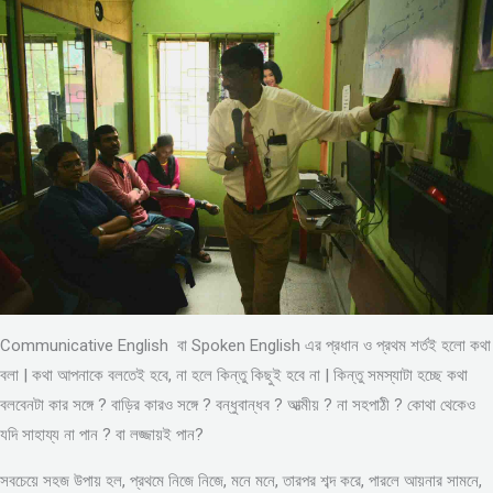
Communicative English বা Spoken English এর প্রধান ও প্রথম শর্তই হলো কথা
বলা | কথা আপনাকে বলতেই হবে, না হলে কিন্তু কিছুই হবে না | কিন্তু সমস্যাটা হচ্ছে কথা
বলবেনটা কার সঙ্গে ? বাড়ির কারও সঙ্গে ? বন্ধুবান্ধব ? আত্মীয় ? না সহপাঠী ? কোথা থেকেও
যদি সাহায্য না পান ? বা লজ্জায়ই পান?
সবচেয়ে সহজ উপায় হল, প্রথমে নিজে নিজে, মনে মনে, তারপর শব্দ করে, পারলে আয়নার সামনে,