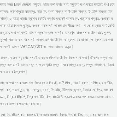
বলার সময় |ছেলে মেয়েকে স্কুলে ভর্তির কথা বলার সময় স্কুলের কথা বলতে বলতেই কথা চলে
আসবে, ভর্তি পদ্ধতি সম্বন্ধে, ভর্তি ফি, বাংলা মাধ্যম না ইংরেজি মাধ্যম, ইংরেজি মাধ্যম হলে
সামর্থ্য ও আরো হাজার ব্যাপার।ভর্তির পদ্ধতি বললেই আসবে ফি, পড়ানোর পদ্ধতি, সংরক্ষণের
পক্ষে আরো বিপক্ষে যুক্তি, সংরক্ষণ আসলেই আসবে রাজনীতির কথা। বাংলা মাধ্যমে না ইংরেজি
মাধ্যমে, কথা আসলেই আসবে পছন্দ, অপছন্দ, সামর্থ্য-অসমর্থ্য, চালচলন ও জীবনধারা, কুসঙ্গ,
সুসঙ্গ| সামর্থের কথা আসলেই আসবে,আপনার জীবিকা বা ব্যবসায়ের ভালো-মন্দ, ব্যবসায়ের কথা
আসলেই আসবে VAT,GAT,GST ও আরো হাজার তত্ত |
ছেলে মেয়েকে পড়ানোর সময়ই ভাবছেন জীবন ও জীবিকা নিয়ে নানা কথা | জীবনের লক্ষ্য আর
লক্ষ্য ভঙ্গ হলেই আবার নতুন লক্ষ্যের প্রতি লক্ষ্য। আর লক্ষ্যের জন্য লক্ষ্য আলোচনা, চিন্তা
আর তার বহিঃপ্রকাশ |
তাহলে কথা বলার সময় বাদ দিলেন কোন বিষয়টাকে ? শিক্ষা, সামর্থ, ব্যবসা-বাণিজ্য, রাজনীতি,
ধর্ম- কর্ম, ভালো-মন্দ, পছন্দ-অপছন্দ, বাংলা, ইংরেজি, ইতিহাস, ভূগোল, বিজ্ঞান ,সাহিত্য, সাধারণ
জ্ঞান, বিশ্ব পরিস্থিতি, বিশ্ব অর্থনীতি, বিশ্ব রাজনীতি, ভ্রমণ এরকম শত রকমের আলোচনা চলে
আসবে আপনার আলোচনার মাঝে।
তাই ইংরেজিতে কথা বলতে চাইলে প্রায় সমস্ত বিষয়ের উপরেই কিছু শব্দ, বাক্য আপনাকে