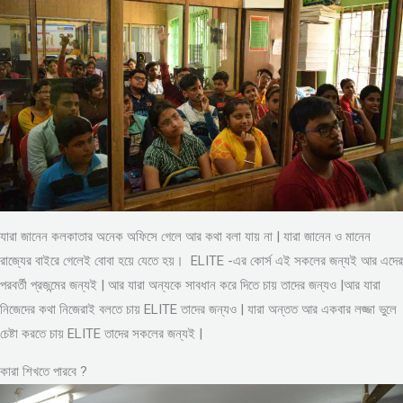
যারা জানেন কলকাতার অনেক অফিসে গেলে আর কথা বলা যায় না | যারা জানেন ও মানেন
রাজ্যের বাইরে গেলেই বোবা হয়ে যেতে হয়। ELITE -এর কোর্স এই সকলের জন্যই আর এদের
পরবর্তী প্রজন্মের জন্যই | আর যারা অন্যকে সাবধান করে দিতে চায় তাদের জন্যও |আর যারা
নিজেদের কথা নিজেরাই বলতে চায় ELITE তাদের জন্যও | যারা অন্তত আর একবার লজ্জা ভুলে
চেষ্টা করতে চায় ELITE তাদের সকলের জন্যই |
কারা শিখতে পারবে ?