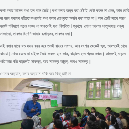
কথা বলার আসল কথা হল কান তৈরি | কথা বলার জন্য যত চেষ্টাই কেউ করুন না কেন, কান তৈরি
না হলে যথাযথ গতিতে কখনোই কথা বলার যোগ্যতা অর্জন করা যাবে না | কান তৈরি সাথে সাথে
যথেষ্ট পরিমাণে
শব্দের
সঞ্চয় না থাকলেই যত বিপত্তি | প্রথমে শোনা তারপর মাতৃভাষায় বাক্য
সাজানো, তারপর বিদেশি ভাষার রূপান্তর, তারপর বলা |
এই বলার মাঝে যত সময় ব্যয় হবে ততই বাড়বে সংশয়, আর সংশয় থেকেই ভুল, তারপরেই থেমে
যাওয়া | থেমে যেতে না চাইলে তৈরি করতে হবে কান, বাড়াতে হবে শব্দের সঞ্চয়। তাহলেই বাড়বে
গতি আর গতি বাড়লেই সাফল্য, আর সাফল্য আনন্দ, আরও সাফল্য |
শোনার অভ্যাস, বলার অভ্যাস বাকি আর কিছু চাই না