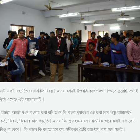
এটা একটা বহুচর্চিত ও বিতর্কিত বিষয় | আমরা যখনই ইংরেজি কথোপকথন শিখতে চেয়েছি তখনই
উঠে এসেছে এই আলোচনাটি |
আচ্ছা, আমরা যখন বাংলায় কথা বলি তখন কি বাংলা ব্যাকরণ এর কথা মনে পড়ে আমাদের?
কর্তা, ক্রিয়া, ক্রিয়ার কাল প্রভৃতি | আমরা কিন্তু সহজ সরল স্বাভাবিক ভাবে কথাই বলি কোন
কিছু না ভেবে | কি বললে কি বলতে হবে তার সমীকরণ তৈরি হয়ে যায় কথা শুনে শুনেই |