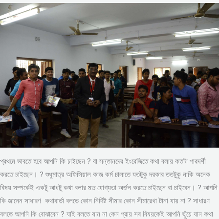
প্রথমে ভাবতে হবে আপনি কি চাইছেন ? বা সন্তানদের ইংরেজিতে কথা বলায় কতটা পারদর্শী
করতে চাইছেন। ? শুধুমাত্র অফিসিয়াল কাজ কর্ম চালাতে যতটুকু দরকার ততটুকু নাকি অনেক
বিষয় সম্পর্কেই একটু আধটু কথা বলার মত যোগ্যতা অর্জন করতে চাইছেন বা চাইবেন। ? আপনি
কি জানেন সাধারণ কথাবার্তা বলতে কোন নির্দিষ্ট সীমার কোন সীমারেখা টানা যায় না ? সাধারণ
বলতে আপনি কি বোঝাবেন ? যাই বলতে যান না কেন প্রায় সব বিষয়কেই আপনি ছুঁয়ে যান কথা