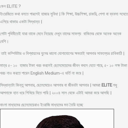
কেন ELITE ?
ইংরেজিতে কথা বলতে পারলেই হাজার সুবিধা | কি শিক্ষা, উচ্চশিক্ষা, চাকরি, পেশা বা ব্যবসা সবেতে
এগিয়ে থাকার একটা সিদ্ধান্ত |
গোটা পৃথিবীতেই যারা তাকে মেনে নিয়েছে দেখুন তাদের সাফল্য বাকিদের থেকে অনেক অনেক
বেশি।
তাই কম্পিউটার ও বিশ্বায়নের যুগের ভালো যোগাযোগের ক্ষমতাই আপনার সাফল্যের চাবিকাঠি |
মাত্র ৫- ১০ হাজার টাকা খরচ করলেই ছেলেমেয়েদের জীবন বদলে যেতে পারে, ৫- ১০ লক্ষ টাকা
খরচ নাও করতে পারেন English Medium-এ ভর্তি না করে |
সিদ্ধান্তটা কিন্তু আপনার, ছেলেমেয়েও আপনার বা জীবনটা আপনার | আমরা
ELITE
শুধু
আপনাকে হাত ধরে শিখিয়ে দিতে পারি | ২০০৪ সাল থেকে এটাই আমরা করে আসছি |
বাংলা মাধ্যমের ছেলেমেয়েরাও ইংরাজি মাধ্যমের মত তৈরি হচ্ছে