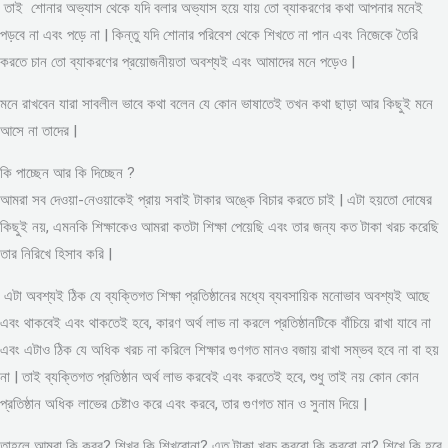
তাই শোনার অভ্যাস থেকে যদি বলার অভ্যাস হয়ে যায় তো ব্যাকরণের কথা আপনার মনেই
পড়বে না এবং পড়ে না | কিন্তু যদি শোনার পরিবেশ থেকে শিখতে না পান এবং নিজেকে তৈরি
করতে চান তো ব্যাকরণের প্রয়োজনীয়তা অবশ্যই এবং আমাদের মনে পড়েও |
মনে রাখবেন যারা সাবলীল ভাবে কথা বলেন যে কোন ভাষাতেই তখন কথা ছাড়া আর কিছুই মনে
আসে না তাদের |
কি পাচ্ছেন আর কি দিচ্ছেন ?
আমরা সব দেওয়া-নেওয়াকেই প্রায় সবাই টাকার অঙ্কে বিচার করতে চাই | এটা হয়তো দোষের
কিছুই নয়, এমনকি শিক্ষাকেও আমরা কতটা শিক্ষা পেয়েছি এবং তার জন্য কত টাকা খরচ করেছি
তার নিরিখে হিসাব করি |
এটা অবশ্যই ঠিক যে ব্যক্তিগত শিক্ষা প্রতিষ্ঠানের মধ্যে ব্যবসায়িক মনোভাব অবশ্যই আছে
এবং থাকবেই এবং থাকতেই হবে, কারণ অর্থ লাভ না করলে প্রতিষ্ঠানটিকে বাঁচিয়ে রাখা যাবে না
এবং এটাও ঠিক যে অধিক খরচ না করিলে শিক্ষার গুণগত মানও বজায় রাখা সম্ভব হবে না বা হয়
না | তাই ব্যক্তিগত প্রতিষ্ঠান অর্থ লাভ করবেই এবং করতেই হবে, শুধু তাই নয় কোন কোন
প্রতিষ্ঠান অধিক লাভের চেষ্টাও করে এবং করবে, তার গুণগত মান ও সুনাম দিয়ে |
তাহলে আমরা কি করব? শিখব কি শিখবোনা? এত টাকা খরচ করবো কি করবো না? শিখে কি হবে