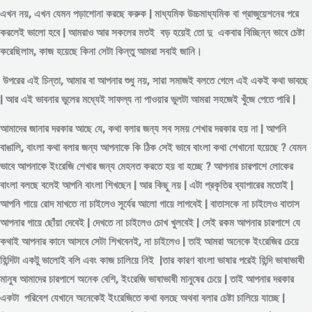
এখন নয়, এখন যেমন পড়াশোনা করছে করুক | মাধ্যমিক উচ্চমাধ্যমিক বা গ্রাজুয়েশনের পরে
করলেই ভালো হবে | আমরাও আর সকলের মতই বড় হয়েই তো দু একবার বিচ্ছিন্ন
ভাবে
চেষ্টা
করেছিলাম, কাজ হয়েছে কিনা সেটা কিন্তু আমরা সবাই জানি।
উপরের এই চিন্তা, আমার বা আপনার শুধু নয়, সারা সমাজই বলতে গেলে এই একই কথা ভাবছে
| আর এই ভাবনার ভুলের মধ্যেই সাফল্য না পাওয়ার ভুলটা আমরা সহজেই খুঁজে পেতে পারি |
আমাদের জানার দরকার আছে যে, কথা বলার জন্য সব সময় শেখার দরকার হয় না | আপনি
বাঙালি, বাংলা কথা বলার জন্য আপনাকে কি ঠিক সেই ভাবে বাংলা কথা শেখানো হয়েছে ? যেমন
ভাবে আপনাকে ইংরেজি শেখার জন্য মেহনত করতে হয় বা হচ্ছে ? আপনার চারপাশে লোকের
বাংলা বলছে বলেই আপনি বাংলা শিখছেন | আর কিছু নয় | এটা প্রকৃতির ব্যাপারের মতোই |
আপনি গায়ে রোদ মাখতে না চাইলেও সূর্যের আলো গায়ে লাগবেই | বাতাসকে না চাইলেও বাতাস
আপনার গায়ে ছোঁয়া দেবেই | দেখতে না চাইলেও চোখ খুলবেই | সেই রকম আপনার চারপাশে যে
কথাই আপনার কানে আসবে সেটা শিখবেনই, না চাইলেও | তাই আমরা অনেকে ইংরেজির চেয়ে
হিন্দিটা একটু ভালোই বলি এবং কাজ চালিয়ে নিই |তার কারণ বাংলা ভাষার পরেই হিন্দি ভাষাভাষী
মানুষ আমাদের চারপাশে অনেক বেশি, ইংরেজি ভাষাভাষী মানুষের চেয়ে | তাই আপনার দরকার
একটা পরিবেশ যেখানে অনেকেই ইংরেজিতে কথা বলছে অথবা বলার চেষ্টা চালিয়ে যাচ্ছে |