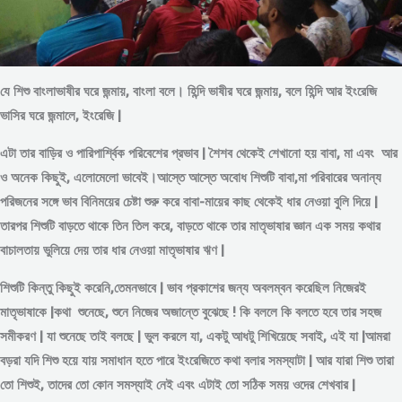
যে শিশু বাংলাভাষীর ঘরে জন্মায়, বাংলা বলে। হিন্দি ভাষীর ঘরে জন্মায়, বলে হিন্দি আর ইংরেজি
ভাসির ঘরে জন্মালে, ইংরেজি |
এটা তার বাড়ির ও পারিপার্শ্বিক পরিবেশের প্রভাব | শৈশব থেকেই শেখানো হয় বাবা, মা এবং আর
ও অনেক কিছুই, এলোমেলো ভাবেই।আস্তে আস্তে অবোধ শিশুটি বাবা,মা পরিবারের অনান্য
পরিজনের সঙ্গে ভাব বিনিময়ের চেষ্টা শুরু করে বাবা-মায়ের কাছ থেকেই ধার নেওয়া বুলি দিয়ে |
তারপর শিশুটি বাড়তে থাকে তিন তিল করে, বাড়তে থাকে তার মাতৃভাষার জ্ঞান এক সময় কথার
বাচালতায় ভুলিয়ে দেয় তার ধার নেওয়া মাতৃভাষার ঋণ |
শিশুটি কিন্তু কিছুই করেনি,তেমনভাবে | ভাব প্রকাশের জন্য অবলম্বন করেছিল নিজেরই
মাতৃভাষাকে |কথা শুনেছে, শুনে নিজের অজান্তে বুঝেছে ! কি বললে কি বলতে হবে তার সহজ
সমীকরণ | যা শুনেছে তাই বলছে | ভুল করলে যা, একটু আধটু শিখিয়েছে সবাই, এই যা |আমরা
বড়রা যদি শিশু হয়ে যায় সমাধান হতে পারে ইংরেজিতে কথা বলার সমস্যাটা | আর যারা শিশু তারা
তো শিশুই, তাদের তো কোন সমস্যাই নেই এবং এটাই তো সঠিক সময় ওদের শেখবার |