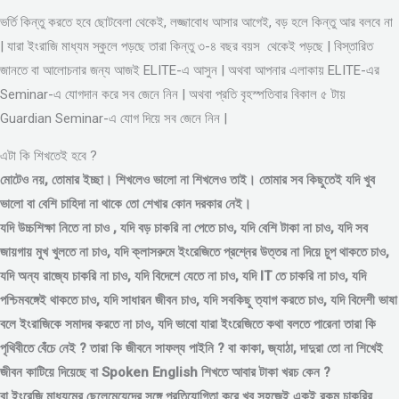
ভর্তি কিন্তু করতে হবে ছোটবেলা থেকেই, লজ্জাবোধ আসার আগেই, বড় হলে কিন্তু আর বলবে না
| যারা ইংরাজি মাধ্যম স্কুলে পড়ছে তারা কিন্তু ৩-৪ বছর বয়স থেকেই পড়ছে | বিস্তারিত
জানতে বা আলোচনার জন্য আজই ELITE-এ আসুন | অথবা আপনার এলাকায় ELITE-এর
Seminar-এ যোগদান করে সব জেনে নিন | অথবা প্রতি বৃহস্পতিবার বিকাল ৫ টায়
Guardian Seminar-এ যোগ দিয়ে সব জেনে নিন |
এটা কি শিখতেই হবে ?
মোটেও নয়, তোমার ইচ্ছা। শিখলেও ভালো না শিখলেও তাই। তোমার সব কিছুতেই যদি খুব
ভালো বা বেশি চাহিদা না থাকে তো শেখার কোন দরকার নেই।
যদি উচ্চশিক্ষা নিতে না চাও , যদি বড় চাকরি না পেতে চাও, যদি বেশি টাকা না চাও, যদি সব
জায়গায় মুখ খুলতে না চাও, যদি ক্লাসরুমে ইংরেজিতে প্রশ্নের উত্তর না দিয়ে চুপ থাকতে চাও,
যদি অন্য রাজ্যে চাকরি না চাও, যদি বিদেশে যেতে না চাও, যদি IT তে চাকরি না চাও, যদি
পশ্চিমবঙ্গেই থাকতে চাও, যদি সাধারন জীবন চাও, যদি সবকিছু ত্যাগ করতে চাও, যদি বিদেশী ভাষা
বলে ইংরাজিকে সমাদর করতে না চাও, যদি ভাবো যারা ইংরেজিতে কথা বলতে পারেনা তারা কি
পৃথিবীতে বেঁচে নেই ? তারা কি জীবনে সাফল্য পাইনি ? বা কাকা, জ্যাঠা, দাদুরা তো না শিখেই
জীবন কাটিয়ে দিয়েছে বা Spoken English শিখতে আবার টাকা খরচ কেন ?
বা ইংরেজি মাধ্যমের ছেলেমেয়েদের সঙ্গে প্রতিযোগিতা করে খুব সহজেই একই রকম চাকরির