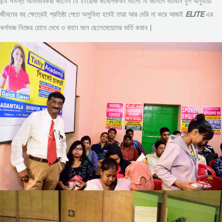
|যে সমস্ত অভিভাবকরা জানেন যে ইংরেজি কথোপকথন ভালো না জানলে বর্তমান যুগ অনুযায়ী
জীবনের বহু ক্ষেত্রেই প্রতিষ্ঠা পেতে অসুবিধা হবেই তারা আর দেরি না করে আজই
ELITE
এর
কর্মযজ্ঞ নিজের চোখে দেখে ও কানে শুনে ছেলেমেয়েদের ভর্তি করান |