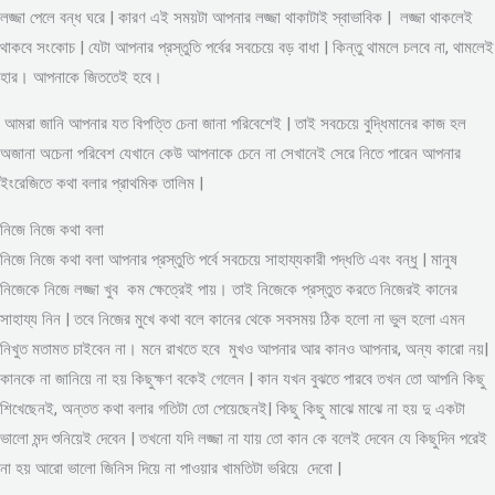
লজ্জা পেলে বন্ধ ঘরে | কারণ এই সময়টা আপনার লজ্জা থাকাটাই স্বাভাবিক | লজ্জা থাকলেই
থাকবে সংকোচ | যেটা আপনার প্রস্তুতি পর্বের সবচেয়ে বড় বাধা | কিন্তু থামলে চলবে না, থামলেই
হার। আপনাকে জিততেই হবে।
আমরা জানি আপনার যত বিপত্তি চেনা জানা পরিবেশেই | তাই সবচেয়ে বুদ্ধিমানের কাজ হল
অজানা অচেনা পরিবেশ যেখানে কেউ আপনাকে চেনে না সেখানেই সেরে নিতে পারেন আপনার
ইংরেজিতে কথা বলার প্রাথমিক তালিম |
নিজে নিজে কথা বলা
নিজে নিজে কথা বলা আপনার প্রস্তুতি পর্বে সবচেয়ে সাহায্যকারী পদ্ধতি এবং বন্ধু | মানুষ
নিজেকে নিজে লজ্জা খুব কম ক্ষেত্রেই পায়। তাই নিজেকে প্রস্তুত করতে নিজেরই কানের
সাহায্য নিন | তবে নিজের মুখে কথা বলে কানের থেকে সবসময় ঠিক হলো না ভুল হলো এমন
নিখুত মতামত চাইবেন না। মনে রাখতে হবে মুখও আপনার আর কানও আপনার, অন্য কারো নয়|
কানকে না জানিয়ে না হয় কিছুক্ষণ বকেই গেলেন | কান যখন বুঝতে পারবে তখন তো আপনি কিছু
শিখেছেনই, অন্তত কথা বলার গতিটা তো পেয়েছেনই| কিছু কিছু মাঝে মাঝে না হয় দু একটা
ভালো মন্দ শুনিয়েই দেবেন | তখনো যদি লজ্জা না যায় তো কান কে বলেই দেবেন যে কিছুদিন পরেই
না হয় আরো ভালো জিনিস দিয়ে না পাওয়ার খামতিটা ভরিয়ে দেবো |