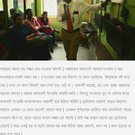
সবচেয়ে ভালো হয় লজ্জা বোধ হওয়ার আগেই | লজ্জাবোধ আসলেই আসবে সংকোচ | আর
সংকোচের সঙ্গেই আসে ভয়। | সংকোচ আর ভয় মিলেই যে কোন ব্যক্তির উদ্যমকে নষ্ট করে
দেয় | তখন যে কোন বিষয়ই আর শেখা হয়ে ওঠে না। যেমনটি হয়েছে, হয় এবং হচ্ছে আমাদের
বড়দের ক্ষেত্রে | আমরা অনেকেই ইংরেজি ভাষাটা জানি। কিন্তু সংকোচে মুখ না খোলার জন্য
কখনোই ইংরেজি কথোপকথনে পারদর্শী হয়ে উঠতে পারিনি | ছোটবেলা থেকেই নাচের অভ্যাস
থাকলে একজন যে কোন বয়সেই নাচতে পারে | একজন পূর্ণবয়স্ক ব্যক্তি যার কোনদিনই নাচের
অভ্যাস ছিল না, তাকে নাচতে বললে লজ্জা তো পাবেই | তাই শুরু করলে ভালো হয় ছোটবেলা
থেকেই | যারা একটু বড় বা বড়ই তাদের শুরু করা উচিত আজ থেকেই, কাল নয় | কাল হয়তো বা
কাল হয়ে যাবে |