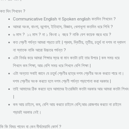
কত দিন শিখবেন ?
Communicative English বা Spoken english কতদিন শিখবেন ?
আমরা অংক, বাংলা, ভূগোল, ইতিহাস, বিজ্ঞান, খেলাধূলা কতদিন ধরে শিখি ?
৬ মাস ? ১২ মাস ? না ১ কিংবা ২ বছর ? নাকি বেশ কয়েক বছর ধরে ?
কত শ্রেণী পর্যন্ত আমরা পড়তে চাই | প্রথম, দ্বিতীয়, তৃতীয়, চতুর্থ না দশম না দ্বাদশ
না স্নাতক নাকি আরো উচ্চতর পর্যন্ত ?
এটা নির্ভর করে আমরা শিক্ষার স্তর বা মান কতটা চাই তার উপরে | কম সময় ধরে
শিখলে কম শিক্ষা, আর বেশি সময় ধরে শিখলে বেশি শিক্ষা |
এটা অন্তত সবাই জানে যে চতুর্থ শ্রেণীর ছাত্র দশম শ্রেণীর অংক করতে পারে না।
দশম শ্রেণীর অংক করতে হলে দশম শ্রেণী পর্যন্ত পড়াশোনা করা দরকার |
তাই আমাদের ঠিক করতে হবে আমাদের ইংরেজিটা কতটা দরকার আর আমরা কতটা শিখব
|
কম আয় চাইলে, কম, বেশি আয় করতে চাইলে বেশি,আর রোজগার করতে না চাইলে
পড়ারই দরকার নেই।
কি কি বিষয় পাবেন বা কেন দীর্ঘমেয়াদি কোর্স ?