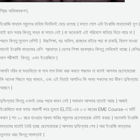
প্রিয় অভিভাবকগণ,
ইংরাজি মাধ্যম স্কুলের চাহিদা দিনদিনই বেড়ে চলেছে | বলতে গেলে এটা ইংরাজি মাধ্যমেরই যুগ |
তাই বলে সবার কিন্তু সাধ্য বা সাহস নেই | বা অনেকেই এই পরিবেশে মানিয়ে নিতে পারে না |
পরলে কিন্তু সুযোগ বেশিই | উচ্চশিক্ষা, বড় অফিস, রাজ্যের বাইরে পড়া বা চাকরি, বিদেশ যাওয়া
মানেই ইংরাজি মাধ্যমের বেশি প্রাধান্য | দেশের শিক্ষা ব্যবস্থাও কিন্তু সেদিকেই যাচ্ছে | বেশির
ভাগ পরীক্ষাই কিন্তু এখন ইংরেজিতে |
আপনি গরিব বা মধ্যবিত্ত বা লাখ লাখ টাকা খরচ করতে পারবেন না বলেই আপনার ছেলেমেয়েরা
কি অনেক পিছনে পড়ে থাকবে , এবং এই নিয়েই আপনিও কি অন্য সকলের মত ভীষণ দুশ্চিন্তায়
আছেন |
দুশ্চিন্তায় কিন্তু এখনই ভেঙে পড়ার কারণ নেই | সমাধান আপনার হাতেই আছে | আজই
ইংরাজিতে কথা বলায় পারদর্শী করে তুলতে ELITE-এর ২-৩ বছরের EME Course-এ ভর্তি
করান | গত ১০ বছর হাওড়ার প্রথম সারির স্কুলের ছেলেমেয়েরা এটাই করছে | অনেকটা ইংরাজি
মাধ্যমের মতোই তৈরি হচ্ছে ছেলেমেয়েরা | আপনার দুশ্চিন্তার শেষ | আর ইংরাজি মাধ্যমের
তুলনায় খরচ কিন্তু সামান্যই |