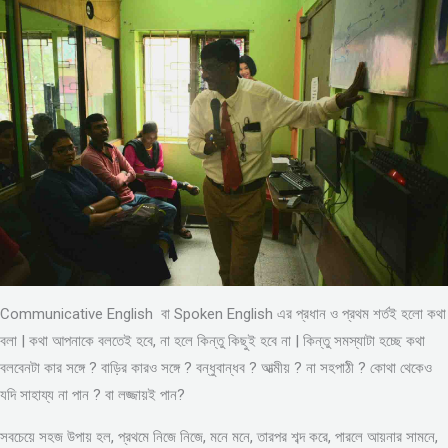
Communicative English বা Spoken English এর প্রধান ও প্রথম শর্তই হলো কথা
বলা | কথা আপনাকে বলতেই হবে, না হলে কিন্তু কিছুই হবে না | কিন্তু সমস্যাটা হচ্ছে কথা
বলবেনটা কার সঙ্গে ? বাড়ির কারও সঙ্গে ? বন্ধুবান্ধব ? আত্মীয় ? না সহপাঠী ? কোথা থেকেও
যদি সাহায্য না পান ? বা লজ্জায়ই পান?
সবচেয়ে সহজ উপায় হল, প্রথমে নিজে নিজে, মনে মনে, তারপর শব্দ করে, পারলে আয়নার সামনে,