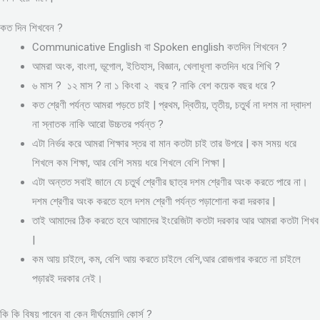
কত দিন শিখবেন ?
Communicative English বা Spoken english কতদিন শিখবেন ?
আমরা অংক, বাংলা, ভূগোল, ইতিহাস, বিজ্ঞান, খেলাধূলা কতদিন ধরে শিখি ?
৬ মাস ? ১২ মাস ? না ১ কিংবা ২ বছর ? নাকি বেশ কয়েক বছর ধরে ?
কত শ্রেণী পর্যন্ত আমরা পড়তে চাই | প্রথম, দ্বিতীয়, তৃতীয়, চতুর্থ না দশম না দ্বাদশ
না স্নাতক নাকি আরো উচ্চতর পর্যন্ত ?
এটা নির্ভর করে আমরা শিক্ষার স্তর বা মান কতটা চাই তার উপরে | কম সময় ধরে
শিখলে কম শিক্ষা, আর বেশি সময় ধরে শিখলে বেশি শিক্ষা |
এটা অন্তত সবাই জানে যে চতুর্থ শ্রেণীর ছাত্র দশম শ্রেণীর অংক করতে পারে না।
দশম শ্রেণীর অংক করতে হলে দশম শ্রেণী পর্যন্ত পড়াশোনা করা দরকার |
তাই আমাদের ঠিক করতে হবে আমাদের ইংরেজিটা কতটা দরকার আর আমরা কতটা শিখব
|
কম আয় চাইলে, কম, বেশি আয় করতে চাইলে বেশি,আর রোজগার করতে না চাইলে
পড়ারই দরকার নেই।
কি কি বিষয় পাবেন বা কেন দীর্ঘমেয়াদি কোর্স ?