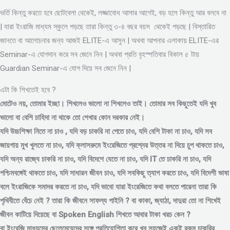
ভর্তি কিন্তু করতে হবে ছোটবেলা থেকেই, লজ্জাবোধ আসার আগেই, বড় হলে কিন্তু আর বলবে না
| যারা ইংরাজি মাধ্যম স্কুলে পড়ছে তারা কিন্তু ৩-৪ বছর বয়স থেকেই পড়ছে | বিস্তারিত
জানতে বা আলোচনার জন্য আজই ELITE-এ আসুন | অথবা আপনার এলাকায় ELITE-এর
Seminar-এ যোগদান করে সব জেনে নিন | অথবা প্রতি বৃহস্পতিবার বিকাল ৫ টায়
Guardian Seminar-এ যোগ দিয়ে সব জেনে নিন |
এটা কি শিখতেই হবে ?
মোটেও নয়, তোমার ইচ্ছা। শিখলেও ভালো না শিখলেও তাই। তোমার সব কিছুতেই যদি খুব
ভালো বা বেশি চাহিদা না থাকে তো শেখার কোন দরকার নেই।
যদি উচ্চশিক্ষা নিতে না চাও , যদি বড় চাকরি না পেতে চাও, যদি বেশি টাকা না চাও, যদি সব
জায়গায় মুখ খুলতে না চাও, যদি ক্লাসরুমে ইংরেজিতে প্রশ্নের উত্তর না দিয়ে চুপ থাকতে চাও,
যদি অন্য রাজ্যে চাকরি না চাও, যদি বিদেশে যেতে না চাও, যদি IT তে চাকরি না চাও, যদি
পশ্চিমবঙ্গেই থাকতে চাও, যদি সাধারন জীবন চাও, যদি সবকিছু ত্যাগ করতে চাও, যদি বিদেশী ভাষা
বলে ইংরাজিকে সমাদর করতে না চাও, যদি ভাবো যারা ইংরেজিতে কথা বলতে পারেনা তারা কি
পৃথিবীতে বেঁচে নেই ? তারা কি জীবনে সাফল্য পাইনি ? বা কাকা, জ্যাঠা, দাদুরা তো না শিখেই
জীবন কাটিয়ে দিয়েছে বা Spoken English শিখতে আবার টাকা খরচ কেন ?
বা ইংরেজি মাধ্যমের ছেলেমেয়েদের সঙ্গে প্রতিযোগিতা করে খুব সহজেই একই রকম চাকরির