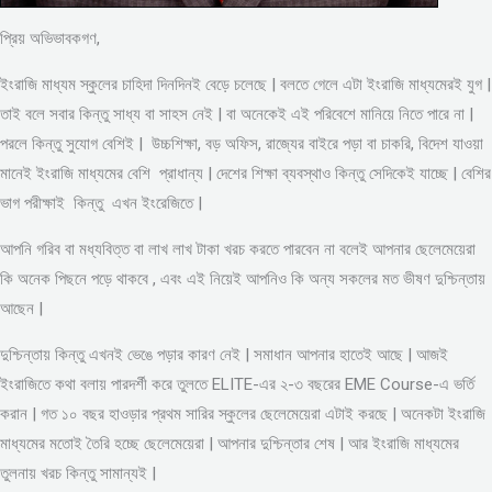
প্রিয় অভিভাবকগণ,
ইংরাজি মাধ্যম স্কুলের চাহিদা দিনদিনই বেড়ে চলেছে | বলতে গেলে এটা ইংরাজি মাধ্যমেরই যুগ |
তাই বলে সবার কিন্তু সাধ্য বা সাহস নেই | বা অনেকেই এই পরিবেশে মানিয়ে নিতে পারে না |
পরলে কিন্তু সুযোগ বেশিই | উচ্চশিক্ষা, বড় অফিস, রাজ্যের বাইরে পড়া বা চাকরি, বিদেশ যাওয়া
মানেই ইংরাজি মাধ্যমের বেশি প্রাধান্য | দেশের শিক্ষা ব্যবস্থাও কিন্তু সেদিকেই যাচ্ছে | বেশির
ভাগ পরীক্ষাই কিন্তু এখন ইংরেজিতে |
আপনি গরিব বা মধ্যবিত্ত বা লাখ লাখ টাকা খরচ করতে পারবেন না বলেই আপনার ছেলেমেয়েরা
কি অনেক পিছনে পড়ে থাকবে , এবং এই নিয়েই আপনিও কি অন্য সকলের মত ভীষণ দুশ্চিন্তায়
আছেন |
দুশ্চিন্তায় কিন্তু এখনই ভেঙে পড়ার কারণ নেই | সমাধান আপনার হাতেই আছে | আজই
ইংরাজিতে কথা বলায় পারদর্শী করে তুলতে ELITE-এর ২-৩ বছরের EME Course-এ ভর্তি
করান | গত ১০ বছর হাওড়ার প্রথম সারির স্কুলের ছেলেমেয়েরা এটাই করছে | অনেকটা ইংরাজি
মাধ্যমের মতোই তৈরি হচ্ছে ছেলেমেয়েরা | আপনার দুশ্চিন্তার শেষ | আর ইংরাজি মাধ্যমের
তুলনায় খরচ কিন্তু সামান্যই |