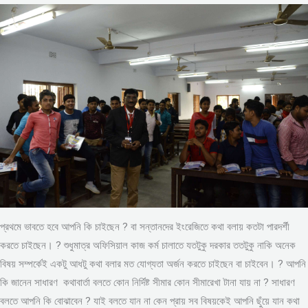
প্রথমে ভাবতে হবে আপনি কি চাইছেন ? বা সন্তানদের ইংরেজিতে কথা বলায় কতটা পারদর্শী
করতে চাইছেন। ? শুধুমাত্র অফিসিয়াল কাজ কর্ম চালাতে যতটুকু দরকার ততটুকু নাকি অনেক
বিষয় সম্পর্কেই একটু আধটু কথা বলার মত যোগ্যতা অর্জন করতে চাইছেন বা চাইবেন। ? আপনি
কি জানেন সাধারণ কথাবার্তা বলতে কোন নির্দিষ্ট সীমার কোন সীমারেখা টানা যায় না ? সাধারণ
বলতে আপনি কি বোঝাবেন ? যাই বলতে যান না কেন প্রায় সব বিষয়কেই আপনি ছুঁয়ে যান কথা