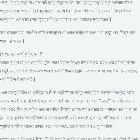
তাই শোনার অভ্যাস থেকে যদি বলার অভ্যাস হয়ে যায় তো ব্যাকরণের কথা আপনার মনেই
পড়বে না এবং পড়ে না | কিন্তু যদি শোনার পরিবেশ থেকে শিখতে না পান এবং নিজেকে তৈরি
করতে চান তো ব্যাকরণের প্রয়োজনীয়তা অবশ্যই এবং আমাদের মনে পড়েও |
মনে রাখবেন যারা সাবলীল ভাবে কথা বলেন যে কোন ভাষাতেই তখন কথা ছাড়া আর কিছুই মনে
আসে না তাদের |
কি পাচ্ছেন আর কি দিচ্ছেন ?
আমরা সব দেওয়া-নেওয়াকেই প্রায় সবাই টাকার অঙ্কে বিচার করতে চাই | এটা হয়তো দোষের
কিছুই নয়, এমনকি শিক্ষাকেও আমরা কতটা শিক্ষা পেয়েছি এবং তার জন্য কত টাকা খরচ করেছি
তার নিরিখে হিসাব করি |
এটা অবশ্যই ঠিক যে ব্যক্তিগত শিক্ষা প্রতিষ্ঠানের মধ্যে ব্যবসায়িক মনোভাব অবশ্যই আছে
এবং থাকবেই এবং থাকতেই হবে, কারণ অর্থ লাভ না করলে প্রতিষ্ঠানটিকে বাঁচিয়ে রাখা যাবে না
এবং এটাও ঠিক যে অধিক খরচ না করিলে শিক্ষার গুণগত মানও বজায় রাখা সম্ভব হবে না বা হয়
না | তাই ব্যক্তিগত প্রতিষ্ঠান অর্থ লাভ করবেই এবং করতেই হবে, শুধু তাই নয় কোন কোন
প্রতিষ্ঠান অধিক লাভের চেষ্টাও করে এবং করবে, তার গুণগত মান ও সুনাম দিয়ে |
তাহলে আমরা কি করব? শিখব কি শিখবোনা? এত টাকা খরচ করবো কি করবো না? শিখে কি হবে