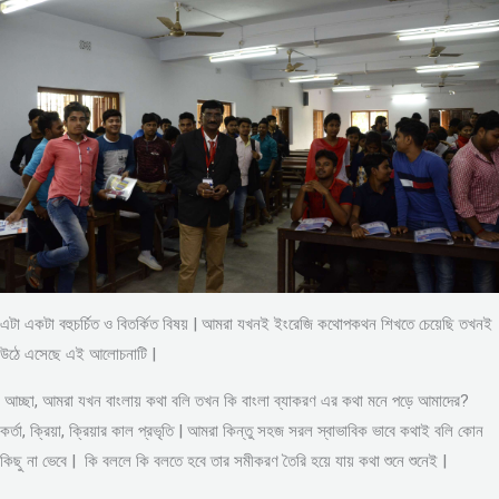
এটা একটা বহুচর্চিত ও বিতর্কিত বিষয় | আমরা যখনই ইংরেজি কথোপকথন শিখতে চেয়েছি তখনই
উঠে এসেছে এই আলোচনাটি |
আচ্ছা, আমরা যখন বাংলায় কথা বলি তখন কি বাংলা ব্যাকরণ এর কথা মনে পড়ে আমাদের?
কর্তা, ক্রিয়া, ক্রিয়ার কাল প্রভৃতি | আমরা কিন্তু সহজ সরল স্বাভাবিক ভাবে কথাই বলি কোন
কিছু না ভেবে | কি বললে কি বলতে হবে তার সমীকরণ তৈরি হয়ে যায় কথা শুনে শুনেই |