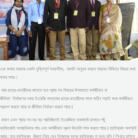
এক কথায় দরকার একটা যুক্তিপূর্ণ সময়সীমা, আপনি অনুভব করতে পারবেন বিভিন্ন বিষয়ে কথা
বলার সময়।
আর ছাত্র-ছাত্রীদের জানতে হবে প্রায় সব বিষয়ের উপরযাতে কর্মজীবনে বা
জীবিকা নির্ধারণের সময় ইংরেজি মাধ্যমের ছাত্র-ছাত্রীদের সাথে কঠিন লড়াই করে কর্মজীবনে
প্রবেশ করতে পারে বা জীবিকা নির্ধারণ করতে পারে |
কারণ এখন প্রায় সব বড় বড় প্রতিষ্ঠানেই ইংরেজিতে কথাবার্তা চালাতে পটু
ব্যক্তিরাই অগ্রাধিকার পায় এবং কর্মজীবনে দ্রুত উন্নতি লাভ করতে পারে | ব্যতিক্রম অবশ্যই
আছে, তবে ব্যতিক্রম খুঁজতে গিয়ে যেন নিজেদের যুগের ব্যতিক্রম না করে তুলি | শিখতে চাইলে