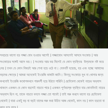
সবচেয়ে ভালো হয় লজ্জা বোধ হওয়ার আগেই | লজ্জাবোধ আসলেই আসবে সংকোচ | আর
সংকোচের সঙ্গেই আসে ভয়। | সংকোচ আর ভয় মিলেই যে কোন ব্যক্তির উদ্যমকে নষ্ট করে
দেয় | তখন যে কোন বিষয়ই আর শেখা হয়ে ওঠে না। যেমনটি হয়েছে, হয় এবং হচ্ছে আমাদের
বড়দের ক্ষেত্রে | আমরা অনেকেই ইংরেজি ভাষাটা জানি। কিন্তু সংকোচে মুখ না খোলার জন্য
কখনোই ইংরেজি কথোপকথনে পারদর্শী হয়ে উঠতে পারিনি | ছোটবেলা থেকেই নাচের অভ্যাস
থাকলে একজন যে কোন বয়সেই নাচতে পারে | একজন পূর্ণবয়স্ক ব্যক্তি যার কোনদিনই নাচের
অভ্যাস ছিল না, তাকে নাচতে বললে লজ্জা তো পাবেই | তাই শুরু করলে ভালো হয় ছোটবেলা
থেকেই | যারা একটু বড় বা বড়ই তাদের শুরু করা উচিত আজ থেকেই, কাল নয় | কাল হয়তো বা
কাল হয়ে যাবে |