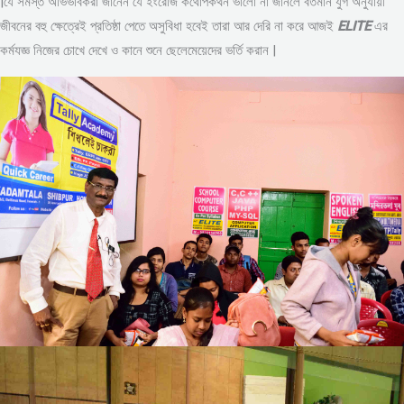
|যে সমস্ত অভিভাবকরা জানেন যে ইংরেজি কথোপকথন ভালো না জানলে বর্তমান যুগ অনুযায়ী
জীবনের বহু ক্ষেত্রেই প্রতিষ্ঠা পেতে অসুবিধা হবেই তারা আর দেরি না করে আজই
ELITE
এর
কর্মযজ্ঞ নিজের চোখে দেখে ও কানে শুনে ছেলেমেয়েদের ভর্তি করান |