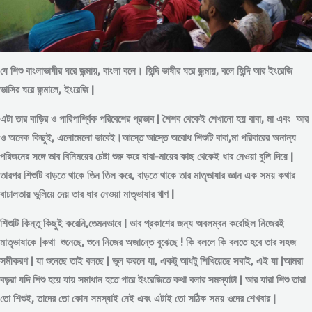
যে শিশু বাংলাভাষীর ঘরে জন্মায়, বাংলা বলে। হিন্দি ভাষীর ঘরে জন্মায়, বলে হিন্দি আর ইংরেজি
ভাসির ঘরে জন্মালে, ইংরেজি |
এটা তার বাড়ির ও পারিপার্শ্বিক পরিবেশের প্রভাব | শৈশব থেকেই শেখানো হয় বাবা, মা এবং আর
ও অনেক কিছুই, এলোমেলো ভাবেই।আস্তে আস্তে অবোধ শিশুটি বাবা,মা পরিবারের অনান্য
পরিজনের সঙ্গে ভাব বিনিময়ের চেষ্টা শুরু করে বাবা-মায়ের কাছ থেকেই ধার নেওয়া বুলি দিয়ে |
তারপর শিশুটি বাড়তে থাকে তিন তিল করে, বাড়তে থাকে তার মাতৃভাষার জ্ঞান এক সময় কথার
বাচালতায় ভুলিয়ে দেয় তার ধার নেওয়া মাতৃভাষার ঋণ |
শিশুটি কিন্তু কিছুই করেনি,তেমনভাবে | ভাব প্রকাশের জন্য অবলম্বন করেছিল নিজেরই
মাতৃভাষাকে |কথা শুনেছে, শুনে নিজের অজান্তে বুঝেছে ! কি বললে কি বলতে হবে তার সহজ
সমীকরণ | যা শুনেছে তাই বলছে | ভুল করলে যা, একটু আধটু শিখিয়েছে সবাই, এই যা |আমরা
বড়রা যদি শিশু হয়ে যায় সমাধান হতে পারে ইংরেজিতে কথা বলার সমস্যাটা | আর যারা শিশু তারা
তো শিশুই, তাদের তো কোন সমস্যাই নেই এবং এটাই তো সঠিক সময় ওদের শেখবার |