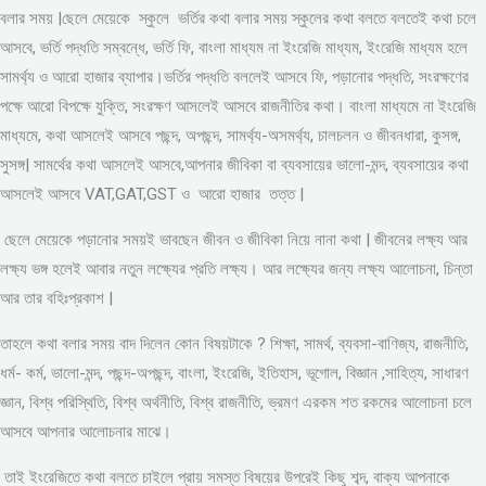
বলার সময় |ছেলে মেয়েকে স্কুলে ভর্তির কথা বলার সময় স্কুলের কথা বলতে বলতেই কথা চলে
আসবে, ভর্তি পদ্ধতি সম্বন্ধে, ভর্তি ফি, বাংলা মাধ্যম না ইংরেজি মাধ্যম, ইংরেজি মাধ্যম হলে
সামর্থ্য ও আরো হাজার ব্যাপার।ভর্তির পদ্ধতি বললেই আসবে ফি, পড়ানোর পদ্ধতি, সংরক্ষণের
পক্ষে আরো বিপক্ষে যুক্তি, সংরক্ষণ আসলেই আসবে রাজনীতির কথা। বাংলা মাধ্যমে না ইংরেজি
মাধ্যমে, কথা আসলেই আসবে পছন্দ, অপছন্দ, সামর্থ্য-অসমর্থ্য, চালচলন ও জীবনধারা, কুসঙ্গ,
সুসঙ্গ| সামর্থের কথা আসলেই আসবে,আপনার জীবিকা বা ব্যবসায়ের ভালো-মন্দ, ব্যবসায়ের কথা
আসলেই আসবে VAT,GAT,GST ও আরো হাজার তত্ত |
ছেলে মেয়েকে পড়ানোর সময়ই ভাবছেন জীবন ও জীবিকা নিয়ে নানা কথা | জীবনের লক্ষ্য আর
লক্ষ্য ভঙ্গ হলেই আবার নতুন লক্ষ্যের প্রতি লক্ষ্য। আর লক্ষ্যের জন্য লক্ষ্য আলোচনা, চিন্তা
আর তার বহিঃপ্রকাশ |
তাহলে কথা বলার সময় বাদ দিলেন কোন বিষয়টাকে ? শিক্ষা, সামর্থ, ব্যবসা-বাণিজ্য, রাজনীতি,
ধর্ম- কর্ম, ভালো-মন্দ, পছন্দ-অপছন্দ, বাংলা, ইংরেজি, ইতিহাস, ভূগোল, বিজ্ঞান ,সাহিত্য, সাধারণ
জ্ঞান, বিশ্ব পরিস্থিতি, বিশ্ব অর্থনীতি, বিশ্ব রাজনীতি, ভ্রমণ এরকম শত রকমের আলোচনা চলে
আসবে আপনার আলোচনার মাঝে।
তাই ইংরেজিতে কথা বলতে চাইলে প্রায় সমস্ত বিষয়ের উপরেই কিছু শব্দ, বাক্য আপনাকে