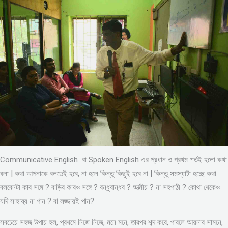
Communicative English বা Spoken English এর প্রধান ও প্রথম শর্তই হলো কথা
বলা | কথা আপনাকে বলতেই হবে, না হলে কিন্তু কিছুই হবে না | কিন্তু সমস্যাটা হচ্ছে কথা
বলবেনটা কার সঙ্গে ? বাড়ির কারও সঙ্গে ? বন্ধুবান্ধব ? আত্মীয় ? না সহপাঠী ? কোথা থেকেও
যদি সাহায্য না পান ? বা লজ্জায়ই পান?
সবচেয়ে সহজ উপায় হল, প্রথমে নিজে নিজে, মনে মনে, তারপর শব্দ করে, পারলে আয়নার সামনে,