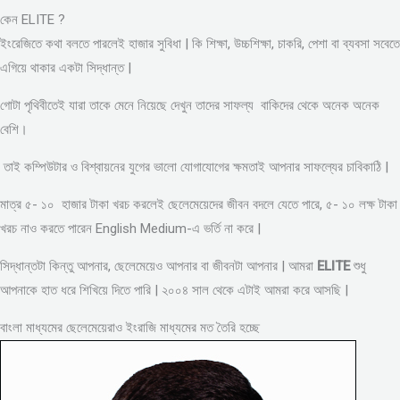
কেন ELITE ?
ইংরেজিতে কথা বলতে পারলেই হাজার সুবিধা | কি শিক্ষা, উচ্চশিক্ষা, চাকরি, পেশা বা ব্যবসা সবেতে
এগিয়ে থাকার একটা সিদ্ধান্ত |
গোটা পৃথিবীতেই যারা তাকে মেনে নিয়েছে দেখুন তাদের সাফল্য বাকিদের থেকে অনেক অনেক
বেশি।
তাই কম্পিউটার ও বিশ্বায়নের যুগের ভালো যোগাযোগের ক্ষমতাই আপনার সাফল্যের চাবিকাঠি |
মাত্র ৫- ১০ হাজার টাকা খরচ করলেই ছেলেমেয়েদের জীবন বদলে যেতে পারে, ৫- ১০ লক্ষ টাকা
খরচ নাও করতে পারেন English Medium-এ ভর্তি না করে |
সিদ্ধান্তটা কিন্তু আপনার, ছেলেমেয়েও আপনার বা জীবনটা আপনার | আমরা
ELITE
শুধু
আপনাকে হাত ধরে শিখিয়ে দিতে পারি | ২০০৪ সাল থেকে এটাই আমরা করে আসছি |
বাংলা মাধ্যমের ছেলেমেয়েরাও ইংরাজি মাধ্যমের মত তৈরি হচ্ছে