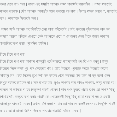
লজ্জা পেলে বন্ধ ঘরে | কারণ এই সময়টা আপনার লজ্জা থাকাটাই স্বাভাবিক | লজ্জা থাকলেই
থাকবে সংকোচ | যেটা আপনার প্রস্তুতি পর্বের সবচেয়ে বড় বাধা | কিন্তু থামলে চলবে না, থামলেই
হার। আপনাকে জিততেই হবে।
আমরা জানি আপনার যত বিপত্তি চেনা জানা পরিবেশেই | তাই সবচেয়ে বুদ্ধিমানের কাজ হল
অজানা অচেনা পরিবেশ যেখানে কেউ আপনাকে চেনে না সেখানেই সেরে নিতে পারেন আপনার
ইংরেজিতে কথা বলার প্রাথমিক তালিম |
নিজে নিজে কথা বলা
নিজে নিজে কথা বলা আপনার প্রস্তুতি পর্বে সবচেয়ে সাহায্যকারী পদ্ধতি এবং বন্ধু | মানুষ
নিজেকে নিজে লজ্জা খুব কম ক্ষেত্রেই পায়। তাই নিজেকে প্রস্তুত করতে নিজেরই কানের
সাহায্য নিন | তবে নিজের মুখে কথা বলে কানের থেকে সবসময় ঠিক হলো না ভুল হলো এমন
নিখুত মতামত চাইবেন না। মনে রাখতে হবে মুখও আপনার আর কানও আপনার, অন্য কারো নয়|
কানকে না জানিয়ে না হয় কিছুক্ষণ বকেই গেলেন | কান যখন বুঝতে পারবে তখন তো আপনি কিছু
শিখেছেনই, অন্তত কথা বলার গতিটা তো পেয়েছেনই| কিছু কিছু মাঝে মাঝে না হয় দু একটা
ভালো মন্দ শুনিয়েই দেবেন | তখনো যদি লজ্জা না যায় তো কান কে বলেই দেবেন যে কিছুদিন পরেই
না হয় আরো ভালো জিনিস দিয়ে না পাওয়ার খামতিটা ভরিয়ে দেবো |