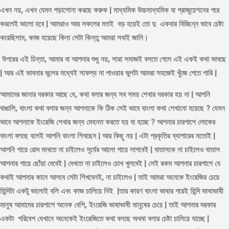
এখন নয়, এখন যেমন পড়াশোনা করছে করুক | মাধ্যমিক উচ্চমাধ্যমিক বা গ্রাজুয়েশনের পরে
করলেই ভালো হবে | আমরাও আর সকলের মতই বড় হয়েই তো দু একবার বিচ্ছিন্ন
ভাবে
চেষ্টা
করেছিলাম, কাজ হয়েছে কিনা সেটা কিন্তু আমরা সবাই জানি।
উপরের এই চিন্তা, আমার বা আপনার শুধু নয়, সারা সমাজই বলতে গেলে এই একই কথা ভাবছে
| আর এই ভাবনার ভুলের মধ্যেই সাফল্য না পাওয়ার ভুলটা আমরা সহজেই খুঁজে পেতে পারি |
আমাদের জানার দরকার আছে যে, কথা বলার জন্য সব সময় শেখার দরকার হয় না | আপনি
বাঙালি, বাংলা কথা বলার জন্য আপনাকে কি ঠিক সেই ভাবে বাংলা কথা শেখানো হয়েছে ? যেমন
ভাবে আপনাকে ইংরেজি শেখার জন্য মেহনত করতে হয় বা হচ্ছে ? আপনার চারপাশে লোকের
বাংলা বলছে বলেই আপনি বাংলা শিখছেন | আর কিছু নয় | এটা প্রকৃতির ব্যাপারের মতোই |
আপনি গায়ে রোদ মাখতে না চাইলেও সূর্যের আলো গায়ে লাগবেই | বাতাসকে না চাইলেও বাতাস
আপনার গায়ে ছোঁয়া দেবেই | দেখতে না চাইলেও চোখ খুলবেই | সেই রকম আপনার চারপাশে যে
কথাই আপনার কানে আসবে সেটা শিখবেনই, না চাইলেও | তাই আমরা অনেকে ইংরেজির চেয়ে
হিন্দিটা একটু ভালোই বলি এবং কাজ চালিয়ে নিই |তার কারণ বাংলা ভাষার পরেই হিন্দি ভাষাভাষী
মানুষ আমাদের চারপাশে অনেক বেশি, ইংরেজি ভাষাভাষী মানুষের চেয়ে | তাই আপনার দরকার
একটা পরিবেশ যেখানে অনেকেই ইংরেজিতে কথা বলছে অথবা বলার চেষ্টা চালিয়ে যাচ্ছে |