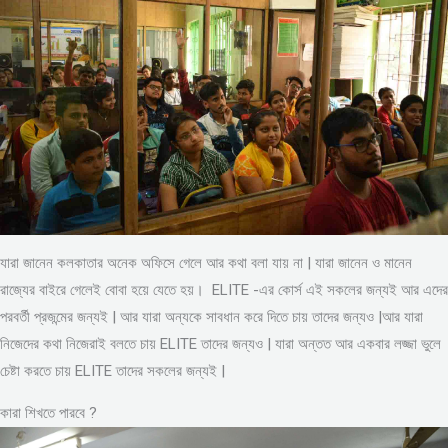
যারা জানেন কলকাতার অনেক অফিসে গেলে আর কথা বলা যায় না | যারা জানেন ও মানেন
রাজ্যের বাইরে গেলেই বোবা হয়ে যেতে হয়। ELITE -এর কোর্স এই সকলের জন্যই আর এদের
পরবর্তী প্রজন্মের জন্যই | আর যারা অন্যকে সাবধান করে দিতে চায় তাদের জন্যও |আর যারা
নিজেদের কথা নিজেরাই বলতে চায় ELITE তাদের জন্যও | যারা অন্তত আর একবার লজ্জা ভুলে
চেষ্টা করতে চায় ELITE তাদের সকলের জন্যই |
কারা শিখতে পারবে ?