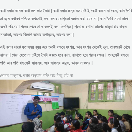
কথা বলার আসল কথা হল কান তৈরি | কথা বলার জন্য যত চেষ্টাই কেউ করুন না কেন, কান তৈরি
না হলে যথাযথ গতিতে কখনোই কথা বলার যোগ্যতা অর্জন করা যাবে না | কান তৈরি সাথে সাথে
যথেষ্ট পরিমাণে
শব্দের
সঞ্চয় না থাকলেই যত বিপত্তি | প্রথমে শোনা তারপর মাতৃভাষায় বাক্য
সাজানো, তারপর বিদেশি ভাষার রূপান্তর, তারপর বলা |
এই বলার মাঝে যত সময় ব্যয় হবে ততই বাড়বে সংশয়, আর সংশয় থেকেই ভুল, তারপরেই থেমে
যাওয়া | থেমে যেতে না চাইলে তৈরি করতে হবে কান, বাড়াতে হবে শব্দের সঞ্চয়। তাহলেই বাড়বে
গতি আর গতি বাড়লেই সাফল্য, আর সাফল্য আনন্দ, আরও সাফল্য |
শোনার অভ্যাস, বলার অভ্যাস বাকি আর কিছু চাই না