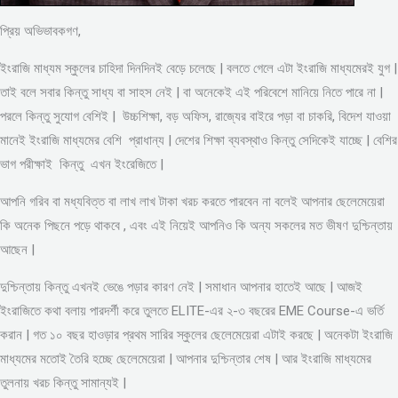
প্রিয় অভিভাবকগণ,
ইংরাজি মাধ্যম স্কুলের চাহিদা দিনদিনই বেড়ে চলেছে | বলতে গেলে এটা ইংরাজি মাধ্যমেরই যুগ |
তাই বলে সবার কিন্তু সাধ্য বা সাহস নেই | বা অনেকেই এই পরিবেশে মানিয়ে নিতে পারে না |
পরলে কিন্তু সুযোগ বেশিই | উচ্চশিক্ষা, বড় অফিস, রাজ্যের বাইরে পড়া বা চাকরি, বিদেশ যাওয়া
মানেই ইংরাজি মাধ্যমের বেশি প্রাধান্য | দেশের শিক্ষা ব্যবস্থাও কিন্তু সেদিকেই যাচ্ছে | বেশির
ভাগ পরীক্ষাই কিন্তু এখন ইংরেজিতে |
আপনি গরিব বা মধ্যবিত্ত বা লাখ লাখ টাকা খরচ করতে পারবেন না বলেই আপনার ছেলেমেয়েরা
কি অনেক পিছনে পড়ে থাকবে , এবং এই নিয়েই আপনিও কি অন্য সকলের মত ভীষণ দুশ্চিন্তায়
আছেন |
দুশ্চিন্তায় কিন্তু এখনই ভেঙে পড়ার কারণ নেই | সমাধান আপনার হাতেই আছে | আজই
ইংরাজিতে কথা বলায় পারদর্শী করে তুলতে ELITE-এর ২-৩ বছরের EME Course-এ ভর্তি
করান | গত ১০ বছর হাওড়ার প্রথম সারির স্কুলের ছেলেমেয়েরা এটাই করছে | অনেকটা ইংরাজি
মাধ্যমের মতোই তৈরি হচ্ছে ছেলেমেয়েরা | আপনার দুশ্চিন্তার শেষ | আর ইংরাজি মাধ্যমের
তুলনায় খরচ কিন্তু সামান্যই |