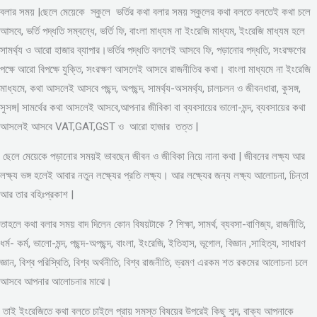
বলার সময় |ছেলে মেয়েকে স্কুলে ভর্তির কথা বলার সময় স্কুলের কথা বলতে বলতেই কথা চলে
আসবে, ভর্তি পদ্ধতি সম্বন্ধে, ভর্তি ফি, বাংলা মাধ্যম না ইংরেজি মাধ্যম, ইংরেজি মাধ্যম হলে
সামর্থ্য ও আরো হাজার ব্যাপার।ভর্তির পদ্ধতি বললেই আসবে ফি, পড়ানোর পদ্ধতি, সংরক্ষণের
পক্ষে আরো বিপক্ষে যুক্তি, সংরক্ষণ আসলেই আসবে রাজনীতির কথা। বাংলা মাধ্যমে না ইংরেজি
মাধ্যমে, কথা আসলেই আসবে পছন্দ, অপছন্দ, সামর্থ্য-অসমর্থ্য, চালচলন ও জীবনধারা, কুসঙ্গ,
সুসঙ্গ| সামর্থের কথা আসলেই আসবে,আপনার জীবিকা বা ব্যবসায়ের ভালো-মন্দ, ব্যবসায়ের কথা
আসলেই আসবে VAT,GAT,GST ও আরো হাজার তত্ত |
ছেলে মেয়েকে পড়ানোর সময়ই ভাবছেন জীবন ও জীবিকা নিয়ে নানা কথা | জীবনের লক্ষ্য আর
লক্ষ্য ভঙ্গ হলেই আবার নতুন লক্ষ্যের প্রতি লক্ষ্য। আর লক্ষ্যের জন্য লক্ষ্য আলোচনা, চিন্তা
আর তার বহিঃপ্রকাশ |
তাহলে কথা বলার সময় বাদ দিলেন কোন বিষয়টাকে ? শিক্ষা, সামর্থ, ব্যবসা-বাণিজ্য, রাজনীতি,
ধর্ম- কর্ম, ভালো-মন্দ, পছন্দ-অপছন্দ, বাংলা, ইংরেজি, ইতিহাস, ভূগোল, বিজ্ঞান ,সাহিত্য, সাধারণ
জ্ঞান, বিশ্ব পরিস্থিতি, বিশ্ব অর্থনীতি, বিশ্ব রাজনীতি, ভ্রমণ এরকম শত রকমের আলোচনা চলে
আসবে আপনার আলোচনার মাঝে।
তাই ইংরেজিতে কথা বলতে চাইলে প্রায় সমস্ত বিষয়ের উপরেই কিছু শব্দ, বাক্য আপনাকে