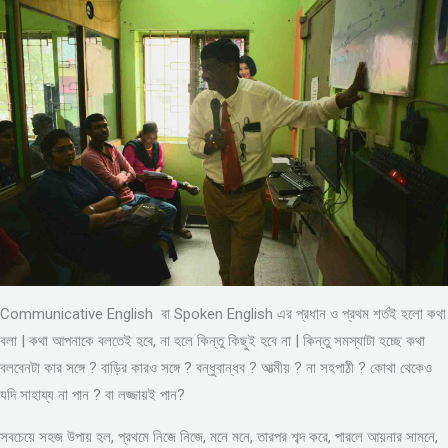
Communicative English বা Spoken English এর প্রধান ও প্রথম শর্তই হলো কথা
বলা | কথা আপনাকে বলতেই হবে, না হলে কিন্তু কিছুই হবে না | কিন্তু সমস্যাটা হচ্ছে কথা
বলবেনটা কার সঙ্গে ? বাড়ির কারও সঙ্গে ? বন্ধুবান্ধব ? আত্মীয় ? না সহপাঠী ? কোথা থেকেও
যদি সাহায্য না পান ? বা লজ্জায়ই পান?
সবচেয়ে সহজ উপায় হল, প্রথমে নিজে নিজে, মনে মনে, তারপর শব্দ করে, পারলে আয়নার সামনে,