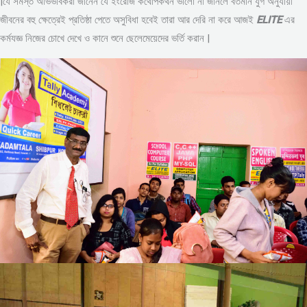
|যে সমস্ত অভিভাবকরা জানেন যে ইংরেজি কথোপকথন ভালো না জানলে বর্তমান যুগ অনুযায়ী
জীবনের বহু ক্ষেত্রেই প্রতিষ্ঠা পেতে অসুবিধা হবেই তারা আর দেরি না করে আজই
ELITE
এর
কর্মযজ্ঞ নিজের চোখে দেখে ও কানে শুনে ছেলেমেয়েদের ভর্তি করান |