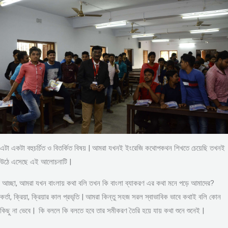
এটা একটা বহুচর্চিত ও বিতর্কিত বিষয় | আমরা যখনই ইংরেজি কথোপকথন শিখতে চেয়েছি তখনই
উঠে এসেছে এই আলোচনাটি |
আচ্ছা, আমরা যখন বাংলায় কথা বলি তখন কি বাংলা ব্যাকরণ এর কথা মনে পড়ে আমাদের?
কর্তা, ক্রিয়া, ক্রিয়ার কাল প্রভৃতি | আমরা কিন্তু সহজ সরল স্বাভাবিক ভাবে কথাই বলি কোন
কিছু না ভেবে | কি বললে কি বলতে হবে তার সমীকরণ তৈরি হয়ে যায় কথা শুনে শুনেই |