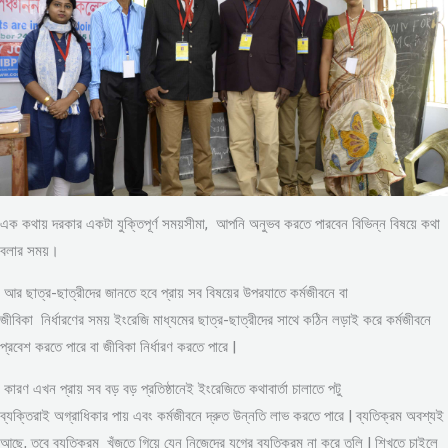
এক কথায় দরকার একটা যুক্তিপূর্ণ সময়সীমা, আপনি অনুভব করতে পারবেন বিভিন্ন বিষয়ে কথা
বলার সময়।
আর ছাত্র-ছাত্রীদের জানতে হবে প্রায় সব বিষয়ের উপরযাতে কর্মজীবনে বা
জীবিকা নির্ধারণের সময় ইংরেজি মাধ্যমের ছাত্র-ছাত্রীদের সাথে কঠিন লড়াই করে কর্মজীবনে
প্রবেশ করতে পারে বা জীবিকা নির্ধারণ করতে পারে |
কারণ এখন প্রায় সব বড় বড় প্রতিষ্ঠানেই ইংরেজিতে কথাবার্তা চালাতে পটু
ব্যক্তিরাই অগ্রাধিকার পায় এবং কর্মজীবনে দ্রুত উন্নতি লাভ করতে পারে | ব্যতিক্রম অবশ্যই
আছে, তবে ব্যতিক্রম খুঁজতে গিয়ে যেন নিজেদের যুগের ব্যতিক্রম না করে তুলি | শিখতে চাইলে