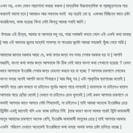
এখন নয়, এখন যেমন পড়াশোনা করছে করুক | মাধ্যমিক উচ্চমাধ্যমিক বা গ্রাজুয়েশনের পরে
করলেই ভালো হবে | আমরাও আর সকলের মতই বড় হয়েই তো দু একবার বিচ্ছিন্ন
ভাবে
চেষ্টা
করেছিলাম, কাজ হয়েছে কিনা সেটা কিন্তু আমরা সবাই জানি।
উপরের এই চিন্তা, আমার বা আপনার শুধু নয়, সারা সমাজই বলতে গেলে এই একই কথা ভাবছে
| আর এই ভাবনার ভুলের মধ্যেই সাফল্য না পাওয়ার ভুলটা আমরা সহজেই খুঁজে পেতে পারি |
আমাদের জানার দরকার আছে যে, কথা বলার জন্য সব সময় শেখার দরকার হয় না | আপনি
বাঙালি, বাংলা কথা বলার জন্য আপনাকে কি ঠিক সেই ভাবে বাংলা কথা শেখানো হয়েছে ? যেমন
ভাবে আপনাকে ইংরেজি শেখার জন্য মেহনত করতে হয় বা হচ্ছে ? আপনার চারপাশে লোকের
বাংলা বলছে বলেই আপনি বাংলা শিখছেন | আর কিছু নয় | এটা প্রকৃতির ব্যাপারের মতোই |
আপনি গায়ে রোদ মাখতে না চাইলেও সূর্যের আলো গায়ে লাগবেই | বাতাসকে না চাইলেও বাতাস
আপনার গায়ে ছোঁয়া দেবেই | দেখতে না চাইলেও চোখ খুলবেই | সেই রকম আপনার চারপাশে যে
কথাই আপনার কানে আসবে সেটা শিখবেনই, না চাইলেও | তাই আমরা অনেকে ইংরেজির চেয়ে
হিন্দিটা একটু ভালোই বলি এবং কাজ চালিয়ে নিই |তার কারণ বাংলা ভাষার পরেই হিন্দি ভাষাভাষী
মানুষ আমাদের চারপাশে অনেক বেশি, ইংরেজি ভাষাভাষী মানুষের চেয়ে | তাই আপনার দরকার
একটা পরিবেশ যেখানে অনেকেই ইংরেজিতে কথা বলছে অথবা বলার চেষ্টা চালিয়ে যাচ্ছে |