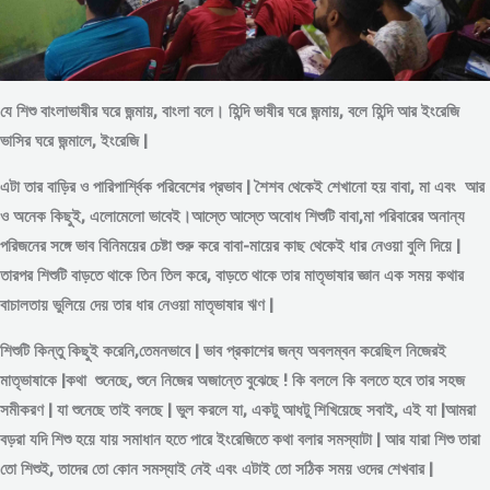
যে শিশু বাংলাভাষীর ঘরে জন্মায়, বাংলা বলে। হিন্দি ভাষীর ঘরে জন্মায়, বলে হিন্দি আর ইংরেজি
ভাসির ঘরে জন্মালে, ইংরেজি |
এটা তার বাড়ির ও পারিপার্শ্বিক পরিবেশের প্রভাব | শৈশব থেকেই শেখানো হয় বাবা, মা এবং আর
ও অনেক কিছুই, এলোমেলো ভাবেই।আস্তে আস্তে অবোধ শিশুটি বাবা,মা পরিবারের অনান্য
পরিজনের সঙ্গে ভাব বিনিময়ের চেষ্টা শুরু করে বাবা-মায়ের কাছ থেকেই ধার নেওয়া বুলি দিয়ে |
তারপর শিশুটি বাড়তে থাকে তিন তিল করে, বাড়তে থাকে তার মাতৃভাষার জ্ঞান এক সময় কথার
বাচালতায় ভুলিয়ে দেয় তার ধার নেওয়া মাতৃভাষার ঋণ |
শিশুটি কিন্তু কিছুই করেনি,তেমনভাবে | ভাব প্রকাশের জন্য অবলম্বন করেছিল নিজেরই
মাতৃভাষাকে |কথা শুনেছে, শুনে নিজের অজান্তে বুঝেছে ! কি বললে কি বলতে হবে তার সহজ
সমীকরণ | যা শুনেছে তাই বলছে | ভুল করলে যা, একটু আধটু শিখিয়েছে সবাই, এই যা |আমরা
বড়রা যদি শিশু হয়ে যায় সমাধান হতে পারে ইংরেজিতে কথা বলার সমস্যাটা | আর যারা শিশু তারা
তো শিশুই, তাদের তো কোন সমস্যাই নেই এবং এটাই তো সঠিক সময় ওদের শেখবার |