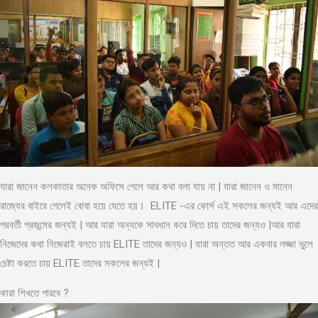
যারা জানেন কলকাতার অনেক অফিসে গেলে আর কথা বলা যায় না | যারা জানেন ও মানেন
রাজ্যের বাইরে গেলেই বোবা হয়ে যেতে হয়। ELITE -এর কোর্স এই সকলের জন্যই আর এদের
পরবর্তী প্রজন্মের জন্যই | আর যারা অন্যকে সাবধান করে দিতে চায় তাদের জন্যও |আর যারা
নিজেদের কথা নিজেরাই বলতে চায় ELITE তাদের জন্যও | যারা অন্তত আর একবার লজ্জা ভুলে
চেষ্টা করতে চায় ELITE তাদের সকলের জন্যই |
কারা শিখতে পারবে ?