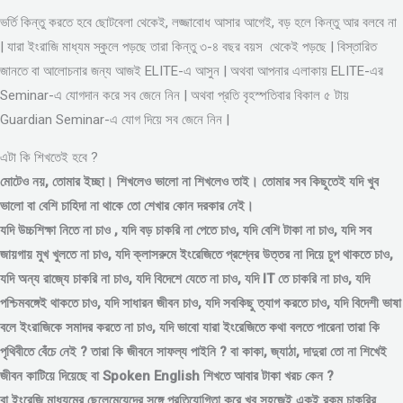
ভর্তি কিন্তু করতে হবে ছোটবেলা থেকেই, লজ্জাবোধ আসার আগেই, বড় হলে কিন্তু আর বলবে না
| যারা ইংরাজি মাধ্যম স্কুলে পড়ছে তারা কিন্তু ৩-৪ বছর বয়স থেকেই পড়ছে | বিস্তারিত
জানতে বা আলোচনার জন্য আজই ELITE-এ আসুন | অথবা আপনার এলাকায় ELITE-এর
Seminar-এ যোগদান করে সব জেনে নিন | অথবা প্রতি বৃহস্পতিবার বিকাল ৫ টায়
Guardian Seminar-এ যোগ দিয়ে সব জেনে নিন |
এটা কি শিখতেই হবে ?
মোটেও নয়, তোমার ইচ্ছা। শিখলেও ভালো না শিখলেও তাই। তোমার সব কিছুতেই যদি খুব
ভালো বা বেশি চাহিদা না থাকে তো শেখার কোন দরকার নেই।
যদি উচ্চশিক্ষা নিতে না চাও , যদি বড় চাকরি না পেতে চাও, যদি বেশি টাকা না চাও, যদি সব
জায়গায় মুখ খুলতে না চাও, যদি ক্লাসরুমে ইংরেজিতে প্রশ্নের উত্তর না দিয়ে চুপ থাকতে চাও,
যদি অন্য রাজ্যে চাকরি না চাও, যদি বিদেশে যেতে না চাও, যদি IT তে চাকরি না চাও, যদি
পশ্চিমবঙ্গেই থাকতে চাও, যদি সাধারন জীবন চাও, যদি সবকিছু ত্যাগ করতে চাও, যদি বিদেশী ভাষা
বলে ইংরাজিকে সমাদর করতে না চাও, যদি ভাবো যারা ইংরেজিতে কথা বলতে পারেনা তারা কি
পৃথিবীতে বেঁচে নেই ? তারা কি জীবনে সাফল্য পাইনি ? বা কাকা, জ্যাঠা, দাদুরা তো না শিখেই
জীবন কাটিয়ে দিয়েছে বা Spoken English শিখতে আবার টাকা খরচ কেন ?
বা ইংরেজি মাধ্যমের ছেলেমেয়েদের সঙ্গে প্রতিযোগিতা করে খুব সহজেই একই রকম চাকরির