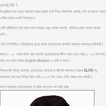
কেন ELITE ?
ইংরেজিতে কথা বলতে পারলেই হাজার সুবিধা | কি শিক্ষা, উচ্চশিক্ষা, চাকরি, পেশা বা ব্যবসা সবেতে
এগিয়ে থাকার একটা সিদ্ধান্ত |
গোটা পৃথিবীতেই যারা তাকে মেনে নিয়েছে দেখুন তাদের সাফল্য বাকিদের থেকে অনেক অনেক
বেশি।
তাই কম্পিউটার ও বিশ্বায়নের যুগের ভালো যোগাযোগের ক্ষমতাই আপনার সাফল্যের চাবিকাঠি |
মাত্র ৫- ১০ হাজার টাকা খরচ করলেই ছেলেমেয়েদের জীবন বদলে যেতে পারে, ৫- ১০ লক্ষ টাকা
খরচ নাও করতে পারেন English Medium-এ ভর্তি না করে |
সিদ্ধান্তটা কিন্তু আপনার, ছেলেমেয়েও আপনার বা জীবনটা আপনার | আমরা
ELITE
শুধু
আপনাকে হাত ধরে শিখিয়ে দিতে পারি | ২০০৪ সাল থেকে এটাই আমরা করে আসছি |
বাংলা মাধ্যমের ছেলেমেয়েরাও ইংরাজি মাধ্যমের মত তৈরি হচ্ছে