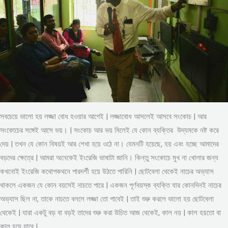
সবচেয়ে ভালো হয় লজ্জা বোধ হওয়ার আগেই | লজ্জাবোধ আসলেই আসবে সংকোচ | আর
সংকোচের সঙ্গেই আসে ভয়। | সংকোচ আর ভয় মিলেই যে কোন ব্যক্তির উদ্যমকে নষ্ট করে
দেয় | তখন যে কোন বিষয়ই আর শেখা হয়ে ওঠে না। যেমনটি হয়েছে, হয় এবং হচ্ছে আমাদের
বড়দের ক্ষেত্রে | আমরা অনেকেই ইংরেজি ভাষাটা জানি। কিন্তু সংকোচে মুখ না খোলার জন্য
কখনোই ইংরেজি কথোপকথনে পারদর্শী হয়ে উঠতে পারিনি | ছোটবেলা থেকেই নাচের অভ্যাস
থাকলে একজন যে কোন বয়সেই নাচতে পারে | একজন পূর্ণবয়স্ক ব্যক্তি যার কোনদিনই নাচের
অভ্যাস ছিল না, তাকে নাচতে বললে লজ্জা তো পাবেই | তাই শুরু করলে ভালো হয় ছোটবেলা
থেকেই | যারা একটু বড় বা বড়ই তাদের শুরু করা উচিত আজ থেকেই, কাল নয় | কাল হয়তো বা
কাল হয়ে যাবে |