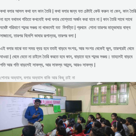
কথা বলার আসল কথা হল কান তৈরি | কথা বলার জন্য যত চেষ্টাই কেউ করুন না কেন, কান তৈরি
না হলে যথাযথ গতিতে কখনোই কথা বলার যোগ্যতা অর্জন করা যাবে না | কান তৈরি সাথে সাথে
যথেষ্ট পরিমাণে
শব্দের
সঞ্চয় না থাকলেই যত বিপত্তি | প্রথমে শোনা তারপর মাতৃভাষায় বাক্য
সাজানো, তারপর বিদেশি ভাষার রূপান্তর, তারপর বলা |
এই বলার মাঝে যত সময় ব্যয় হবে ততই বাড়বে সংশয়, আর সংশয় থেকেই ভুল, তারপরেই থেমে
যাওয়া | থেমে যেতে না চাইলে তৈরি করতে হবে কান, বাড়াতে হবে শব্দের সঞ্চয়। তাহলেই বাড়বে
গতি আর গতি বাড়লেই সাফল্য, আর সাফল্য আনন্দ, আরও সাফল্য |
শোনার অভ্যাস, বলার অভ্যাস বাকি আর কিছু চাই না