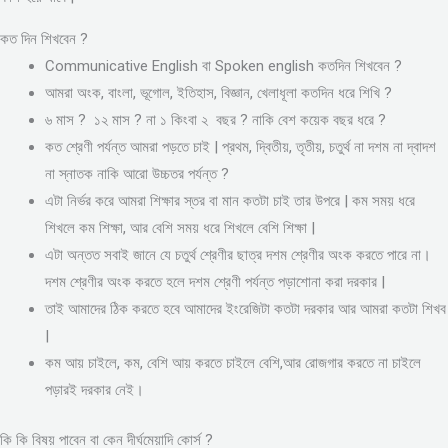
কত দিন শিখবেন ?
Communicative English বা Spoken english কতদিন শিখবেন ?
আমরা অংক, বাংলা, ভূগোল, ইতিহাস, বিজ্ঞান, খেলাধূলা কতদিন ধরে শিখি ?
৬ মাস ? ১২ মাস ? না ১ কিংবা ২ বছর ? নাকি বেশ কয়েক বছর ধরে ?
কত শ্রেণী পর্যন্ত আমরা পড়তে চাই | প্রথম, দ্বিতীয়, তৃতীয়, চতুর্থ না দশম না দ্বাদশ
না স্নাতক নাকি আরো উচ্চতর পর্যন্ত ?
এটা নির্ভর করে আমরা শিক্ষার স্তর বা মান কতটা চাই তার উপরে | কম সময় ধরে
শিখলে কম শিক্ষা, আর বেশি সময় ধরে শিখলে বেশি শিক্ষা |
এটা অন্তত সবাই জানে যে চতুর্থ শ্রেণীর ছাত্র দশম শ্রেণীর অংক করতে পারে না।
দশম শ্রেণীর অংক করতে হলে দশম শ্রেণী পর্যন্ত পড়াশোনা করা দরকার |
তাই আমাদের ঠিক করতে হবে আমাদের ইংরেজিটা কতটা দরকার আর আমরা কতটা শিখব
|
কম আয় চাইলে, কম, বেশি আয় করতে চাইলে বেশি,আর রোজগার করতে না চাইলে
পড়ারই দরকার নেই।
কি কি বিষয় পাবেন বা কেন দীর্ঘমেয়াদি কোর্স ?