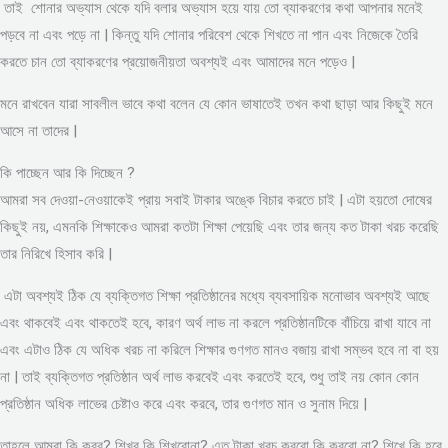
তাই শোনার অভ্যাস থেকে যদি বলার অভ্যাস হয়ে যায় তো ব্যাকরণের কথা আপনার মনেই
পড়বে না এবং পড়ে না | কিন্তু যদি শোনার পরিবেশ থেকে শিখতে না পান এবং নিজেকে তৈরি
করতে চান তো ব্যাকরণের প্রয়োজনীয়তা অবশ্যই এবং আমাদের মনে পড়েও |
মনে রাখবেন যারা সাবলীল ভাবে কথা বলেন যে কোন ভাষাতেই তখন কথা ছাড়া আর কিছুই মনে
আসে না তাদের |
কি পাচ্ছেন আর কি দিচ্ছেন ?
আমরা সব দেওয়া-নেওয়াকেই প্রায় সবাই টাকার অঙ্কে বিচার করতে চাই | এটা হয়তো দোষের
কিছুই নয়, এমনকি শিক্ষাকেও আমরা কতটা শিক্ষা পেয়েছি এবং তার জন্য কত টাকা খরচ করেছি
তার নিরিখে হিসাব করি |
এটা অবশ্যই ঠিক যে ব্যক্তিগত শিক্ষা প্রতিষ্ঠানের মধ্যে ব্যবসায়িক মনোভাব অবশ্যই আছে
এবং থাকবেই এবং থাকতেই হবে, কারণ অর্থ লাভ না করলে প্রতিষ্ঠানটিকে বাঁচিয়ে রাখা যাবে না
এবং এটাও ঠিক যে অধিক খরচ না করিলে শিক্ষার গুণগত মানও বজায় রাখা সম্ভব হবে না বা হয়
না | তাই ব্যক্তিগত প্রতিষ্ঠান অর্থ লাভ করবেই এবং করতেই হবে, শুধু তাই নয় কোন কোন
প্রতিষ্ঠান অধিক লাভের চেষ্টাও করে এবং করবে, তার গুণগত মান ও সুনাম দিয়ে |
তাহলে আমরা কি করব? শিখব কি শিখবোনা? এত টাকা খরচ করবো কি করবো না? শিখে কি হবে