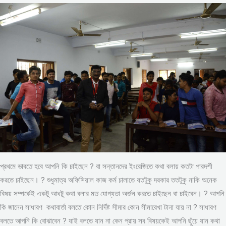
প্রথমে ভাবতে হবে আপনি কি চাইছেন ? বা সন্তানদের ইংরেজিতে কথা বলায় কতটা পারদর্শী
করতে চাইছেন। ? শুধুমাত্র অফিসিয়াল কাজ কর্ম চালাতে যতটুকু দরকার ততটুকু নাকি অনেক
বিষয় সম্পর্কেই একটু আধটু কথা বলার মত যোগ্যতা অর্জন করতে চাইছেন বা চাইবেন। ? আপনি
কি জানেন সাধারণ কথাবার্তা বলতে কোন নির্দিষ্ট সীমার কোন সীমারেখা টানা যায় না ? সাধারণ
বলতে আপনি কি বোঝাবেন ? যাই বলতে যান না কেন প্রায় সব বিষয়কেই আপনি ছুঁয়ে যান কথা