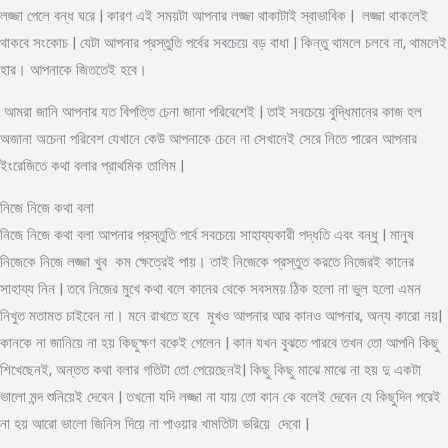
লজ্জা পেলে বন্ধ ঘরে | কারণ এই সময়টা আপনার লজ্জা থাকাটাই স্বাভাবিক | লজ্জা থাকলেই
থাকবে সংকোচ | যেটা আপনার প্রস্তুতি পর্বের সবচেয়ে বড় বাধা | কিন্তু থামলে চলবে না, থামলেই
হার। আপনাকে জিততেই হবে।
আমরা জানি আপনার যত বিপত্তি চেনা জানা পরিবেশেই | তাই সবচেয়ে বুদ্ধিমানের কাজ হল
অজানা অচেনা পরিবেশ যেখানে কেউ আপনাকে চেনে না সেখানেই সেরে নিতে পারেন আপনার
ইংরেজিতে কথা বলার প্রাথমিক তালিম |
নিজে নিজে কথা বলা
নিজে নিজে কথা বলা আপনার প্রস্তুতি পর্বে সবচেয়ে সাহায্যকারী পদ্ধতি এবং বন্ধু | মানুষ
নিজেকে নিজে লজ্জা খুব কম ক্ষেত্রেই পায়। তাই নিজেকে প্রস্তুত করতে নিজেরই কানের
সাহায্য নিন | তবে নিজের মুখে কথা বলে কানের থেকে সবসময় ঠিক হলো না ভুল হলো এমন
নিখুত মতামত চাইবেন না। মনে রাখতে হবে মুখও আপনার আর কানও আপনার, অন্য কারো নয়|
কানকে না জানিয়ে না হয় কিছুক্ষণ বকেই গেলেন | কান যখন বুঝতে পারবে তখন তো আপনি কিছু
শিখেছেনই, অন্তত কথা বলার গতিটা তো পেয়েছেনই| কিছু কিছু মাঝে মাঝে না হয় দু একটা
ভালো মন্দ শুনিয়েই দেবেন | তখনো যদি লজ্জা না যায় তো কান কে বলেই দেবেন যে কিছুদিন পরেই
না হয় আরো ভালো জিনিস দিয়ে না পাওয়ার খামতিটা ভরিয়ে দেবো |