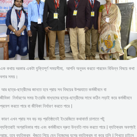
এক কথায় দরকার একটা যুক্তিপূর্ণ সময়সীমা, আপনি অনুভব করতে পারবেন বিভিন্ন বিষয়ে কথা
বলার সময়।
আর ছাত্র-ছাত্রীদের জানতে হবে প্রায় সব বিষয়ের উপরযাতে কর্মজীবনে বা
জীবিকা নির্ধারণের সময় ইংরেজি মাধ্যমের ছাত্র-ছাত্রীদের সাথে কঠিন লড়াই করে কর্মজীবনে
প্রবেশ করতে পারে বা জীবিকা নির্ধারণ করতে পারে |
কারণ এখন প্রায় সব বড় বড় প্রতিষ্ঠানেই ইংরেজিতে কথাবার্তা চালাতে পটু
ব্যক্তিরাই অগ্রাধিকার পায় এবং কর্মজীবনে দ্রুত উন্নতি লাভ করতে পারে | ব্যতিক্রম অবশ্যই
আছে, তবে ব্যতিক্রম খুঁজতে গিয়ে যেন নিজেদের যুগের ব্যতিক্রম না করে তুলি | শিখতে চাইলে