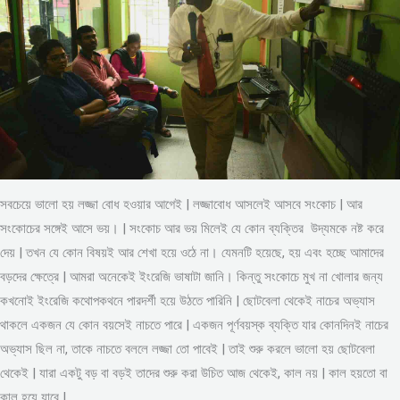
সবচেয়ে ভালো হয় লজ্জা বোধ হওয়ার আগেই | লজ্জাবোধ আসলেই আসবে সংকোচ | আর
সংকোচের সঙ্গেই আসে ভয়। | সংকোচ আর ভয় মিলেই যে কোন ব্যক্তির উদ্যমকে নষ্ট করে
দেয় | তখন যে কোন বিষয়ই আর শেখা হয়ে ওঠে না। যেমনটি হয়েছে, হয় এবং হচ্ছে আমাদের
বড়দের ক্ষেত্রে | আমরা অনেকেই ইংরেজি ভাষাটা জানি। কিন্তু সংকোচে মুখ না খোলার জন্য
কখনোই ইংরেজি কথোপকথনে পারদর্শী হয়ে উঠতে পারিনি | ছোটবেলা থেকেই নাচের অভ্যাস
থাকলে একজন যে কোন বয়সেই নাচতে পারে | একজন পূর্ণবয়স্ক ব্যক্তি যার কোনদিনই নাচের
অভ্যাস ছিল না, তাকে নাচতে বললে লজ্জা তো পাবেই | তাই শুরু করলে ভালো হয় ছোটবেলা
থেকেই | যারা একটু বড় বা বড়ই তাদের শুরু করা উচিত আজ থেকেই, কাল নয় | কাল হয়তো বা
কাল হয়ে যাবে |