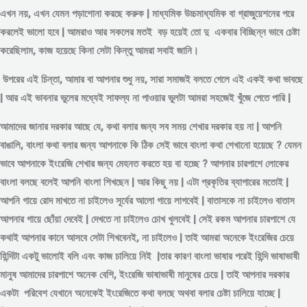
এখন নয়, এখন যেমন পড়াশোনা করছে করুক | মাধ্যমিক উচ্চমাধ্যমিক বা গ্রাজুয়েশনের পরে
করলেই ভালো হবে | আমরাও আর সকলের মতই বড় হয়েই তো দু একবার বিচ্ছিন্ন
ভাবে
চেষ্টা
করেছিলাম, কাজ হয়েছে কিনা সেটা কিন্তু আমরা সবাই জানি।
উপরের এই চিন্তা, আমার বা আপনার শুধু নয়, সারা সমাজই বলতে গেলে এই একই কথা ভাবছে
| আর এই ভাবনার ভুলের মধ্যেই সাফল্য না পাওয়ার ভুলটা আমরা সহজেই খুঁজে পেতে পারি |
আমাদের জানার দরকার আছে যে, কথা বলার জন্য সব সময় শেখার দরকার হয় না | আপনি
বাঙালি, বাংলা কথা বলার জন্য আপনাকে কি ঠিক সেই ভাবে বাংলা কথা শেখানো হয়েছে ? যেমন
ভাবে আপনাকে ইংরেজি শেখার জন্য মেহনত করতে হয় বা হচ্ছে ? আপনার চারপাশে লোকের
বাংলা বলছে বলেই আপনি বাংলা শিখছেন | আর কিছু নয় | এটা প্রকৃতির ব্যাপারের মতোই |
আপনি গায়ে রোদ মাখতে না চাইলেও সূর্যের আলো গায়ে লাগবেই | বাতাসকে না চাইলেও বাতাস
আপনার গায়ে ছোঁয়া দেবেই | দেখতে না চাইলেও চোখ খুলবেই | সেই রকম আপনার চারপাশে যে
কথাই আপনার কানে আসবে সেটা শিখবেনই, না চাইলেও | তাই আমরা অনেকে ইংরেজির চেয়ে
হিন্দিটা একটু ভালোই বলি এবং কাজ চালিয়ে নিই |তার কারণ বাংলা ভাষার পরেই হিন্দি ভাষাভাষী
মানুষ আমাদের চারপাশে অনেক বেশি, ইংরেজি ভাষাভাষী মানুষের চেয়ে | তাই আপনার দরকার
একটা পরিবেশ যেখানে অনেকেই ইংরেজিতে কথা বলছে অথবা বলার চেষ্টা চালিয়ে যাচ্ছে |