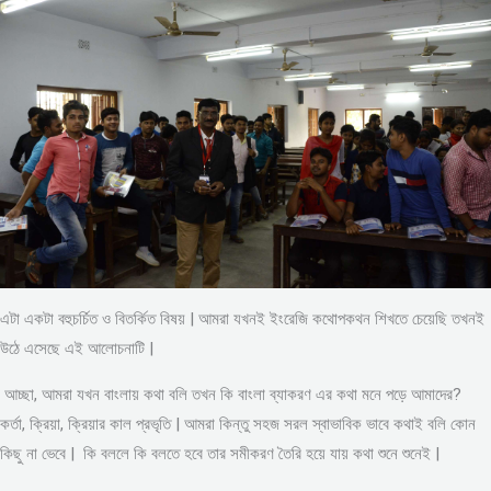
এটা একটা বহুচর্চিত ও বিতর্কিত বিষয় | আমরা যখনই ইংরেজি কথোপকথন শিখতে চেয়েছি তখনই
উঠে এসেছে এই আলোচনাটি |
আচ্ছা, আমরা যখন বাংলায় কথা বলি তখন কি বাংলা ব্যাকরণ এর কথা মনে পড়ে আমাদের?
কর্তা, ক্রিয়া, ক্রিয়ার কাল প্রভৃতি | আমরা কিন্তু সহজ সরল স্বাভাবিক ভাবে কথাই বলি কোন
কিছু না ভেবে | কি বললে কি বলতে হবে তার সমীকরণ তৈরি হয়ে যায় কথা শুনে শুনেই |