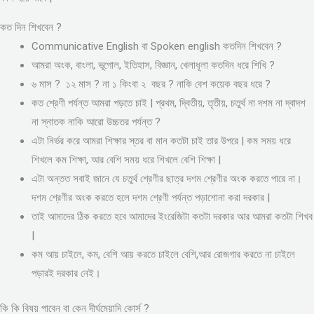
কত দিন শিখবেন ?
Communicative English বা Spoken english কতদিন শিখবেন ?
আমরা অংক, বাংলা, ভূগোল, ইতিহাস, বিজ্ঞান, খেলাধূলা কতদিন ধরে শিখি ?
৬ মাস ? ১২ মাস ? না ১ কিংবা ২ বছর ? নাকি বেশ কয়েক বছর ধরে ?
কত শ্রেণী পর্যন্ত আমরা পড়তে চাই | প্রথম, দ্বিতীয়, তৃতীয়, চতুর্থ না দশম না দ্বাদশ
না স্নাতক নাকি আরো উচ্চতর পর্যন্ত ?
এটা নির্ভর করে আমরা শিক্ষার স্তর বা মান কতটা চাই তার উপরে | কম সময় ধরে
শিখলে কম শিক্ষা, আর বেশি সময় ধরে শিখলে বেশি শিক্ষা |
এটা অন্তত সবাই জানে যে চতুর্থ শ্রেণীর ছাত্র দশম শ্রেণীর অংক করতে পারে না।
দশম শ্রেণীর অংক করতে হলে দশম শ্রেণী পর্যন্ত পড়াশোনা করা দরকার |
তাই আমাদের ঠিক করতে হবে আমাদের ইংরেজিটা কতটা দরকার আর আমরা কতটা শিখব
|
কম আয় চাইলে, কম, বেশি আয় করতে চাইলে বেশি,আর রোজগার করতে না চাইলে
পড়ারই দরকার নেই।
কি কি বিষয় পাবেন বা কেন দীর্ঘমেয়াদি কোর্স ?