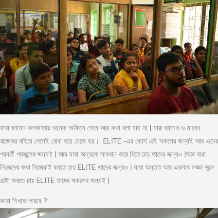
যারা জানেন কলকাতার অনেক অফিসে গেলে আর কথা বলা যায় না | যারা জানেন ও মানেন
রাজ্যের বাইরে গেলেই বোবা হয়ে যেতে হয়। ELITE -এর কোর্স এই সকলের জন্যই আর এদের
পরবর্তী প্রজন্মের জন্যই | আর যারা অন্যকে সাবধান করে দিতে চায় তাদের জন্যও |আর যারা
নিজেদের কথা নিজেরাই বলতে চায় ELITE তাদের জন্যও | যারা অন্তত আর একবার লজ্জা ভুলে
চেষ্টা করতে চায় ELITE তাদের সকলের জন্যই |
কারা শিখতে পারবে ?