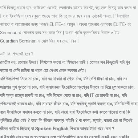
ভর্তি কিন্তু করতে হবে ছোটবেলা থেকেই, লজ্জাবোধ আসার আগেই, বড় হলে কিন্তু আর বলবে না
| যারা ইংরাজি মাধ্যম স্কুলে পড়ছে তারা কিন্তু ৩-৪ বছর বয়স থেকেই পড়ছে | বিস্তারিত
জানতে বা আলোচনার জন্য আজই ELITE-এ আসুন | অথবা আপনার এলাকায় ELITE-এর
Seminar-এ যোগদান করে সব জেনে নিন | অথবা প্রতি বৃহস্পতিবার বিকাল ৫ টায়
Guardian Seminar-এ যোগ দিয়ে সব জেনে নিন |
এটা কি শিখতেই হবে ?
মোটেও নয়, তোমার ইচ্ছা। শিখলেও ভালো না শিখলেও তাই। তোমার সব কিছুতেই যদি খুব
ভালো বা বেশি চাহিদা না থাকে তো শেখার কোন দরকার নেই।
যদি উচ্চশিক্ষা নিতে না চাও , যদি বড় চাকরি না পেতে চাও, যদি বেশি টাকা না চাও, যদি সব
জায়গায় মুখ খুলতে না চাও, যদি ক্লাসরুমে ইংরেজিতে প্রশ্নের উত্তর না দিয়ে চুপ থাকতে চাও,
যদি অন্য রাজ্যে চাকরি না চাও, যদি বিদেশে যেতে না চাও, যদি IT তে চাকরি না চাও, যদি
পশ্চিমবঙ্গেই থাকতে চাও, যদি সাধারন জীবন চাও, যদি সবকিছু ত্যাগ করতে চাও, যদি বিদেশী ভাষা
বলে ইংরাজিকে সমাদর করতে না চাও, যদি ভাবো যারা ইংরেজিতে কথা বলতে পারেনা তারা কি
পৃথিবীতে বেঁচে নেই ? তারা কি জীবনে সাফল্য পাইনি ? বা কাকা, জ্যাঠা, দাদুরা তো না শিখেই
জীবন কাটিয়ে দিয়েছে বা Spoken English শিখতে আবার টাকা খরচ কেন ?
বা ইংরেজি মাধ্যমের ছেলেমেয়েদের সঙ্গে প্রতিযোগিতা করে খুব সহজেই একই রকম চাকরির