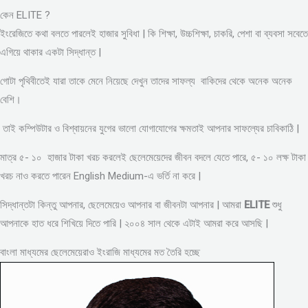
কেন ELITE ?
ইংরেজিতে কথা বলতে পারলেই হাজার সুবিধা | কি শিক্ষা, উচ্চশিক্ষা, চাকরি, পেশা বা ব্যবসা সবেতে
এগিয়ে থাকার একটা সিদ্ধান্ত |
গোটা পৃথিবীতেই যারা তাকে মেনে নিয়েছে দেখুন তাদের সাফল্য বাকিদের থেকে অনেক অনেক
বেশি।
তাই কম্পিউটার ও বিশ্বায়নের যুগের ভালো যোগাযোগের ক্ষমতাই আপনার সাফল্যের চাবিকাঠি |
মাত্র ৫- ১০ হাজার টাকা খরচ করলেই ছেলেমেয়েদের জীবন বদলে যেতে পারে, ৫- ১০ লক্ষ টাকা
খরচ নাও করতে পারেন English Medium-এ ভর্তি না করে |
সিদ্ধান্তটা কিন্তু আপনার, ছেলেমেয়েও আপনার বা জীবনটা আপনার | আমরা
ELITE
শুধু
আপনাকে হাত ধরে শিখিয়ে দিতে পারি | ২০০৪ সাল থেকে এটাই আমরা করে আসছি |
বাংলা মাধ্যমের ছেলেমেয়েরাও ইংরাজি মাধ্যমের মত তৈরি হচ্ছে