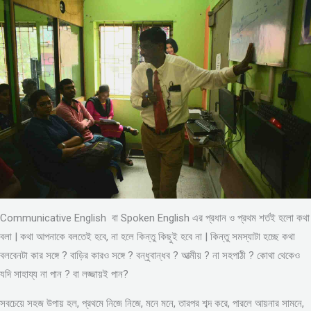
Communicative English বা Spoken English এর প্রধান ও প্রথম শর্তই হলো কথা
বলা | কথা আপনাকে বলতেই হবে, না হলে কিন্তু কিছুই হবে না | কিন্তু সমস্যাটা হচ্ছে কথা
বলবেনটা কার সঙ্গে ? বাড়ির কারও সঙ্গে ? বন্ধুবান্ধব ? আত্মীয় ? না সহপাঠী ? কোথা থেকেও
যদি সাহায্য না পান ? বা লজ্জায়ই পান?
সবচেয়ে সহজ উপায় হল, প্রথমে নিজে নিজে, মনে মনে, তারপর শব্দ করে, পারলে আয়নার সামনে,