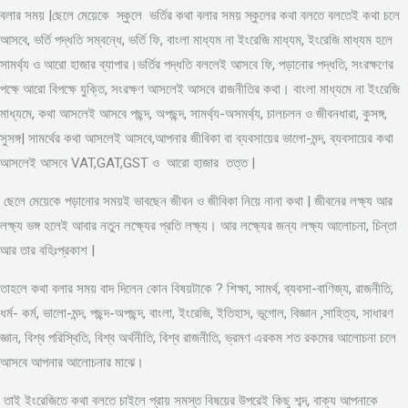
বলার সময় |ছেলে মেয়েকে স্কুলে ভর্তির কথা বলার সময় স্কুলের কথা বলতে বলতেই কথা চলে
আসবে, ভর্তি পদ্ধতি সম্বন্ধে, ভর্তি ফি, বাংলা মাধ্যম না ইংরেজি মাধ্যম, ইংরেজি মাধ্যম হলে
সামর্থ্য ও আরো হাজার ব্যাপার।ভর্তির পদ্ধতি বললেই আসবে ফি, পড়ানোর পদ্ধতি, সংরক্ষণের
পক্ষে আরো বিপক্ষে যুক্তি, সংরক্ষণ আসলেই আসবে রাজনীতির কথা। বাংলা মাধ্যমে না ইংরেজি
মাধ্যমে, কথা আসলেই আসবে পছন্দ, অপছন্দ, সামর্থ্য-অসমর্থ্য, চালচলন ও জীবনধারা, কুসঙ্গ,
সুসঙ্গ| সামর্থের কথা আসলেই আসবে,আপনার জীবিকা বা ব্যবসায়ের ভালো-মন্দ, ব্যবসায়ের কথা
আসলেই আসবে VAT,GAT,GST ও আরো হাজার তত্ত |
ছেলে মেয়েকে পড়ানোর সময়ই ভাবছেন জীবন ও জীবিকা নিয়ে নানা কথা | জীবনের লক্ষ্য আর
লক্ষ্য ভঙ্গ হলেই আবার নতুন লক্ষ্যের প্রতি লক্ষ্য। আর লক্ষ্যের জন্য লক্ষ্য আলোচনা, চিন্তা
আর তার বহিঃপ্রকাশ |
তাহলে কথা বলার সময় বাদ দিলেন কোন বিষয়টাকে ? শিক্ষা, সামর্থ, ব্যবসা-বাণিজ্য, রাজনীতি,
ধর্ম- কর্ম, ভালো-মন্দ, পছন্দ-অপছন্দ, বাংলা, ইংরেজি, ইতিহাস, ভূগোল, বিজ্ঞান ,সাহিত্য, সাধারণ
জ্ঞান, বিশ্ব পরিস্থিতি, বিশ্ব অর্থনীতি, বিশ্ব রাজনীতি, ভ্রমণ এরকম শত রকমের আলোচনা চলে
আসবে আপনার আলোচনার মাঝে।
তাই ইংরেজিতে কথা বলতে চাইলে প্রায় সমস্ত বিষয়ের উপরেই কিছু শব্দ, বাক্য আপনাকে