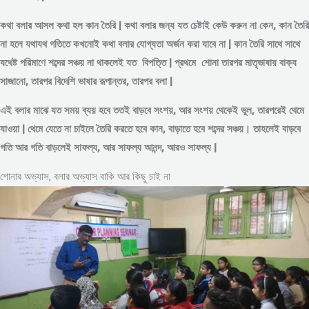
কথা বলার আসল কথা হল কান তৈরি | কথা বলার জন্য যত চেষ্টাই কেউ করুন না কেন, কান তৈরি
না হলে যথাযথ গতিতে কখনোই কথা বলার যোগ্যতা অর্জন করা যাবে না | কান তৈরি সাথে সাথে
যথেষ্ট পরিমাণে
শব্দের
সঞ্চয় না থাকলেই যত বিপত্তি | প্রথমে শোনা তারপর মাতৃভাষায় বাক্য
সাজানো, তারপর বিদেশি ভাষার রূপান্তর, তারপর বলা |
এই বলার মাঝে যত সময় ব্যয় হবে ততই বাড়বে সংশয়, আর সংশয় থেকেই ভুল, তারপরেই থেমে
যাওয়া | থেমে যেতে না চাইলে তৈরি করতে হবে কান, বাড়াতে হবে শব্দের সঞ্চয়। তাহলেই বাড়বে
গতি আর গতি বাড়লেই সাফল্য, আর সাফল্য আনন্দ, আরও সাফল্য |
শোনার অভ্যাস, বলার অভ্যাস বাকি আর কিছু চাই না