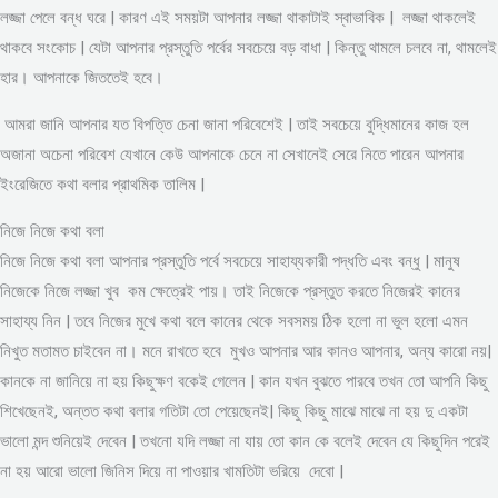
লজ্জা পেলে বন্ধ ঘরে | কারণ এই সময়টা আপনার লজ্জা থাকাটাই স্বাভাবিক | লজ্জা থাকলেই
থাকবে সংকোচ | যেটা আপনার প্রস্তুতি পর্বের সবচেয়ে বড় বাধা | কিন্তু থামলে চলবে না, থামলেই
হার। আপনাকে জিততেই হবে।
আমরা জানি আপনার যত বিপত্তি চেনা জানা পরিবেশেই | তাই সবচেয়ে বুদ্ধিমানের কাজ হল
অজানা অচেনা পরিবেশ যেখানে কেউ আপনাকে চেনে না সেখানেই সেরে নিতে পারেন আপনার
ইংরেজিতে কথা বলার প্রাথমিক তালিম |
নিজে নিজে কথা বলা
নিজে নিজে কথা বলা আপনার প্রস্তুতি পর্বে সবচেয়ে সাহায্যকারী পদ্ধতি এবং বন্ধু | মানুষ
নিজেকে নিজে লজ্জা খুব কম ক্ষেত্রেই পায়। তাই নিজেকে প্রস্তুত করতে নিজেরই কানের
সাহায্য নিন | তবে নিজের মুখে কথা বলে কানের থেকে সবসময় ঠিক হলো না ভুল হলো এমন
নিখুত মতামত চাইবেন না। মনে রাখতে হবে মুখও আপনার আর কানও আপনার, অন্য কারো নয়|
কানকে না জানিয়ে না হয় কিছুক্ষণ বকেই গেলেন | কান যখন বুঝতে পারবে তখন তো আপনি কিছু
শিখেছেনই, অন্তত কথা বলার গতিটা তো পেয়েছেনই| কিছু কিছু মাঝে মাঝে না হয় দু একটা
ভালো মন্দ শুনিয়েই দেবেন | তখনো যদি লজ্জা না যায় তো কান কে বলেই দেবেন যে কিছুদিন পরেই
না হয় আরো ভালো জিনিস দিয়ে না পাওয়ার খামতিটা ভরিয়ে দেবো |