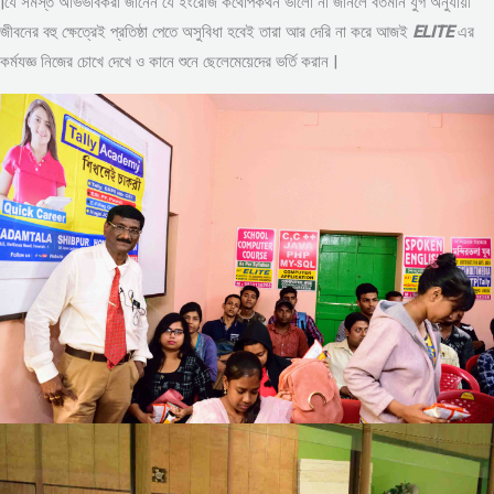
|যে সমস্ত অভিভাবকরা জানেন যে ইংরেজি কথোপকথন ভালো না জানলে বর্তমান যুগ অনুযায়ী
জীবনের বহু ক্ষেত্রেই প্রতিষ্ঠা পেতে অসুবিধা হবেই তারা আর দেরি না করে আজই
ELITE
এর
কর্মযজ্ঞ নিজের চোখে দেখে ও কানে শুনে ছেলেমেয়েদের ভর্তি করান |