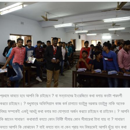
প্রথমে ভাবতে হবে আপনি কি চাইছেন ? বা সন্তানদের ইংরেজিতে কথা বলায় কতটা পারদর্শী
করতে চাইছেন। ? শুধুমাত্র অফিসিয়াল কাজ কর্ম চালাতে যতটুকু দরকার ততটুকু নাকি অনেক
বিষয় সম্পর্কেই একটু আধটু কথা বলার মত যোগ্যতা অর্জন করতে চাইছেন বা চাইবেন। ? আপনি
কি জানেন সাধারণ কথাবার্তা বলতে কোন নির্দিষ্ট সীমার কোন সীমারেখা টানা যায় না ? সাধারণ
বলতে আপনি কি বোঝাবেন ? যাই বলতে যান না কেন প্রায় সব বিষয়কেই আপনি ছুঁয়ে যান কথা