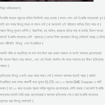
প্রিয় অভিভাবকগণ,
ইংরাজি মাধ্যম স্কুলের চাহিদা দিনদিনই বেড়ে চলেছে | বলতে গেলে এটা ইংরাজি মাধ্যমেরই যুগ |
তাই বলে সবার কিন্তু সাধ্য বা সাহস নেই | বা অনেকেই এই পরিবেশে মানিয়ে নিতে পারে না |
পরলে কিন্তু সুযোগ বেশিই | উচ্চশিক্ষা, বড় অফিস, রাজ্যের বাইরে পড়া বা চাকরি, বিদেশ যাওয়া
মানেই ইংরাজি মাধ্যমের বেশি প্রাধান্য | দেশের শিক্ষা ব্যবস্থাও কিন্তু সেদিকেই যাচ্ছে | বেশির
ভাগ পরীক্ষাই কিন্তু এখন ইংরেজিতে |
আপনি গরিব বা মধ্যবিত্ত বা লাখ লাখ টাকা খরচ করতে পারবেন না বলেই আপনার ছেলেমেয়েরা
কি অনেক পিছনে পড়ে থাকবে , এবং এই নিয়েই আপনিও কি অন্য সকলের মত ভীষণ দুশ্চিন্তায়
আছেন |
দুশ্চিন্তায় কিন্তু এখনই ভেঙে পড়ার কারণ নেই | সমাধান আপনার হাতেই আছে | আজই
ইংরাজিতে কথা বলায় পারদর্শী করে তুলতে ELITE-এর ২-৩ বছরের EME Course-এ ভর্তি
করান | গত ১০ বছর হাওড়ার প্রথম সারির স্কুলের ছেলেমেয়েরা এটাই করছে | অনেকটা ইংরাজি
মাধ্যমের মতোই তৈরি হচ্ছে ছেলেমেয়েরা | আপনার দুশ্চিন্তার শেষ | আর ইংরাজি মাধ্যমের
তুলনায় খরচ কিন্তু সামান্যই |