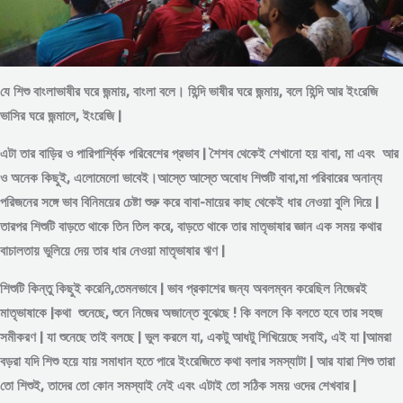
যে শিশু বাংলাভাষীর ঘরে জন্মায়, বাংলা বলে। হিন্দি ভাষীর ঘরে জন্মায়, বলে হিন্দি আর ইংরেজি
ভাসির ঘরে জন্মালে, ইংরেজি |
এটা তার বাড়ির ও পারিপার্শ্বিক পরিবেশের প্রভাব | শৈশব থেকেই শেখানো হয় বাবা, মা এবং আর
ও অনেক কিছুই, এলোমেলো ভাবেই।আস্তে আস্তে অবোধ শিশুটি বাবা,মা পরিবারের অনান্য
পরিজনের সঙ্গে ভাব বিনিময়ের চেষ্টা শুরু করে বাবা-মায়ের কাছ থেকেই ধার নেওয়া বুলি দিয়ে |
তারপর শিশুটি বাড়তে থাকে তিন তিল করে, বাড়তে থাকে তার মাতৃভাষার জ্ঞান এক সময় কথার
বাচালতায় ভুলিয়ে দেয় তার ধার নেওয়া মাতৃভাষার ঋণ |
শিশুটি কিন্তু কিছুই করেনি,তেমনভাবে | ভাব প্রকাশের জন্য অবলম্বন করেছিল নিজেরই
মাতৃভাষাকে |কথা শুনেছে, শুনে নিজের অজান্তে বুঝেছে ! কি বললে কি বলতে হবে তার সহজ
সমীকরণ | যা শুনেছে তাই বলছে | ভুল করলে যা, একটু আধটু শিখিয়েছে সবাই, এই যা |আমরা
বড়রা যদি শিশু হয়ে যায় সমাধান হতে পারে ইংরেজিতে কথা বলার সমস্যাটা | আর যারা শিশু তারা
তো শিশুই, তাদের তো কোন সমস্যাই নেই এবং এটাই তো সঠিক সময় ওদের শেখবার |