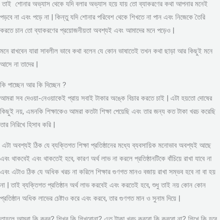
তাই শোনার অভ্যাস থেকে যদি বলার অভ্যাস হয়ে যায় তো ব্যাকরণের কথা আপনার মনেই
পড়বে না এবং পড়ে না | কিন্তু যদি শোনার পরিবেশ থেকে শিখতে না পান এবং নিজেকে তৈরি
করতে চান তো ব্যাকরণের প্রয়োজনীয়তা অবশ্যই এবং আমাদের মনে পড়েও |
মনে রাখবেন যারা সাবলীল ভাবে কথা বলেন যে কোন ভাষাতেই তখন কথা ছাড়া আর কিছুই মনে
আসে না তাদের |
কি পাচ্ছেন আর কি দিচ্ছেন ?
আমরা সব দেওয়া-নেওয়াকেই প্রায় সবাই টাকার অঙ্কে বিচার করতে চাই | এটা হয়তো দোষের
কিছুই নয়, এমনকি শিক্ষাকেও আমরা কতটা শিক্ষা পেয়েছি এবং তার জন্য কত টাকা খরচ করেছি
তার নিরিখে হিসাব করি |
এটা অবশ্যই ঠিক যে ব্যক্তিগত শিক্ষা প্রতিষ্ঠানের মধ্যে ব্যবসায়িক মনোভাব অবশ্যই আছে
এবং থাকবেই এবং থাকতেই হবে, কারণ অর্থ লাভ না করলে প্রতিষ্ঠানটিকে বাঁচিয়ে রাখা যাবে না
এবং এটাও ঠিক যে অধিক খরচ না করিলে শিক্ষার গুণগত মানও বজায় রাখা সম্ভব হবে না বা হয়
না | তাই ব্যক্তিগত প্রতিষ্ঠান অর্থ লাভ করবেই এবং করতেই হবে, শুধু তাই নয় কোন কোন
প্রতিষ্ঠান অধিক লাভের চেষ্টাও করে এবং করবে, তার গুণগত মান ও সুনাম দিয়ে |
তাহলে আমরা কি করব? শিখব কি শিখবোনা? এত টাকা খরচ করবো কি করবো না? শিখে কি হবে