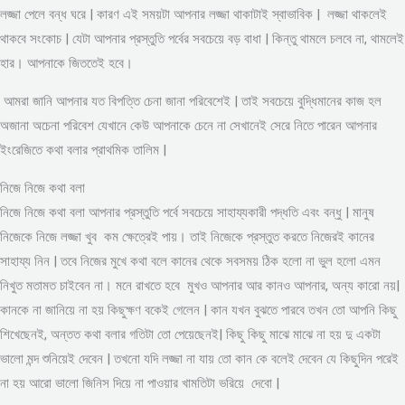
লজ্জা পেলে বন্ধ ঘরে | কারণ এই সময়টা আপনার লজ্জা থাকাটাই স্বাভাবিক | লজ্জা থাকলেই
থাকবে সংকোচ | যেটা আপনার প্রস্তুতি পর্বের সবচেয়ে বড় বাধা | কিন্তু থামলে চলবে না, থামলেই
হার। আপনাকে জিততেই হবে।
আমরা জানি আপনার যত বিপত্তি চেনা জানা পরিবেশেই | তাই সবচেয়ে বুদ্ধিমানের কাজ হল
অজানা অচেনা পরিবেশ যেখানে কেউ আপনাকে চেনে না সেখানেই সেরে নিতে পারেন আপনার
ইংরেজিতে কথা বলার প্রাথমিক তালিম |
নিজে নিজে কথা বলা
নিজে নিজে কথা বলা আপনার প্রস্তুতি পর্বে সবচেয়ে সাহায্যকারী পদ্ধতি এবং বন্ধু | মানুষ
নিজেকে নিজে লজ্জা খুব কম ক্ষেত্রেই পায়। তাই নিজেকে প্রস্তুত করতে নিজেরই কানের
সাহায্য নিন | তবে নিজের মুখে কথা বলে কানের থেকে সবসময় ঠিক হলো না ভুল হলো এমন
নিখুত মতামত চাইবেন না। মনে রাখতে হবে মুখও আপনার আর কানও আপনার, অন্য কারো নয়|
কানকে না জানিয়ে না হয় কিছুক্ষণ বকেই গেলেন | কান যখন বুঝতে পারবে তখন তো আপনি কিছু
শিখেছেনই, অন্তত কথা বলার গতিটা তো পেয়েছেনই| কিছু কিছু মাঝে মাঝে না হয় দু একটা
ভালো মন্দ শুনিয়েই দেবেন | তখনো যদি লজ্জা না যায় তো কান কে বলেই দেবেন যে কিছুদিন পরেই
না হয় আরো ভালো জিনিস দিয়ে না পাওয়ার খামতিটা ভরিয়ে দেবো |