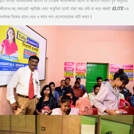
|যে সমস্ত অভিভাবকরা জানেন যে ইংরেজি কথোপকথন ভালো না জানলে বর্তমান যুগ অনুযায়ী
জীবনের বহু ক্ষেত্রেই প্রতিষ্ঠা পেতে অসুবিধা হবেই তারা আর দেরি না করে আজই
ELITE
এর
কর্মযজ্ঞ নিজের চোখে দেখে ও কানে শুনে ছেলেমেয়েদের ভর্তি করান |