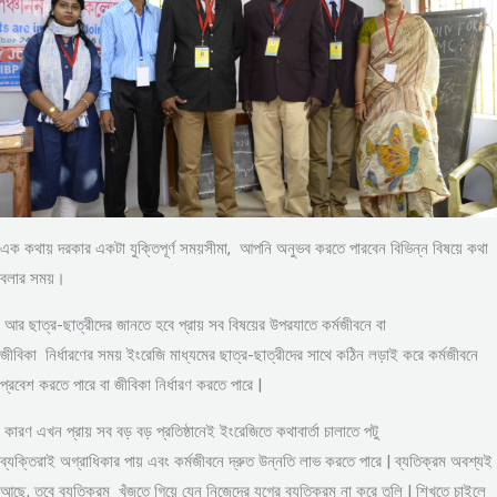
এক কথায় দরকার একটা যুক্তিপূর্ণ সময়সীমা, আপনি অনুভব করতে পারবেন বিভিন্ন বিষয়ে কথা
বলার সময়।
আর ছাত্র-ছাত্রীদের জানতে হবে প্রায় সব বিষয়ের উপরযাতে কর্মজীবনে বা
জীবিকা নির্ধারণের সময় ইংরেজি মাধ্যমের ছাত্র-ছাত্রীদের সাথে কঠিন লড়াই করে কর্মজীবনে
প্রবেশ করতে পারে বা জীবিকা নির্ধারণ করতে পারে |
কারণ এখন প্রায় সব বড় বড় প্রতিষ্ঠানেই ইংরেজিতে কথাবার্তা চালাতে পটু
ব্যক্তিরাই অগ্রাধিকার পায় এবং কর্মজীবনে দ্রুত উন্নতি লাভ করতে পারে | ব্যতিক্রম অবশ্যই
আছে, তবে ব্যতিক্রম খুঁজতে গিয়ে যেন নিজেদের যুগের ব্যতিক্রম না করে তুলি | শিখতে চাইলে