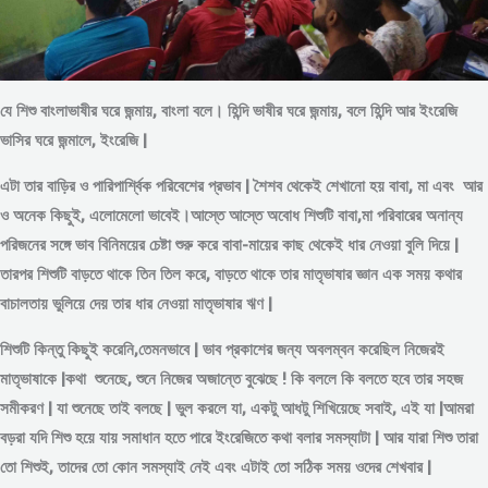
যে শিশু বাংলাভাষীর ঘরে জন্মায়, বাংলা বলে। হিন্দি ভাষীর ঘরে জন্মায়, বলে হিন্দি আর ইংরেজি
ভাসির ঘরে জন্মালে, ইংরেজি |
এটা তার বাড়ির ও পারিপার্শ্বিক পরিবেশের প্রভাব | শৈশব থেকেই শেখানো হয় বাবা, মা এবং আর
ও অনেক কিছুই, এলোমেলো ভাবেই।আস্তে আস্তে অবোধ শিশুটি বাবা,মা পরিবারের অনান্য
পরিজনের সঙ্গে ভাব বিনিময়ের চেষ্টা শুরু করে বাবা-মায়ের কাছ থেকেই ধার নেওয়া বুলি দিয়ে |
তারপর শিশুটি বাড়তে থাকে তিন তিল করে, বাড়তে থাকে তার মাতৃভাষার জ্ঞান এক সময় কথার
বাচালতায় ভুলিয়ে দেয় তার ধার নেওয়া মাতৃভাষার ঋণ |
শিশুটি কিন্তু কিছুই করেনি,তেমনভাবে | ভাব প্রকাশের জন্য অবলম্বন করেছিল নিজেরই
মাতৃভাষাকে |কথা শুনেছে, শুনে নিজের অজান্তে বুঝেছে ! কি বললে কি বলতে হবে তার সহজ
সমীকরণ | যা শুনেছে তাই বলছে | ভুল করলে যা, একটু আধটু শিখিয়েছে সবাই, এই যা |আমরা
বড়রা যদি শিশু হয়ে যায় সমাধান হতে পারে ইংরেজিতে কথা বলার সমস্যাটা | আর যারা শিশু তারা
তো শিশুই, তাদের তো কোন সমস্যাই নেই এবং এটাই তো সঠিক সময় ওদের শেখবার |