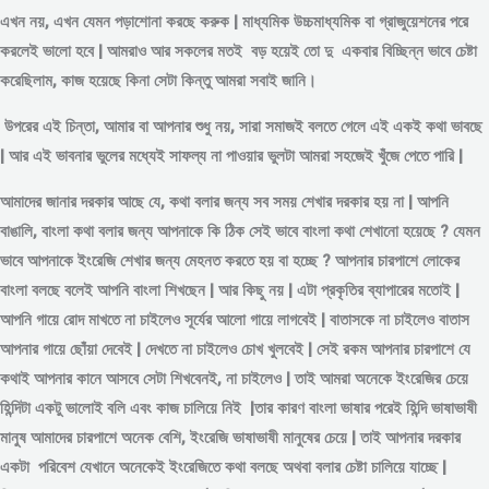
এখন নয়, এখন যেমন পড়াশোনা করছে করুক | মাধ্যমিক উচ্চমাধ্যমিক বা গ্রাজুয়েশনের পরে
করলেই ভালো হবে | আমরাও আর সকলের মতই বড় হয়েই তো দু একবার বিচ্ছিন্ন
ভাবে
চেষ্টা
করেছিলাম, কাজ হয়েছে কিনা সেটা কিন্তু আমরা সবাই জানি।
উপরের এই চিন্তা, আমার বা আপনার শুধু নয়, সারা সমাজই বলতে গেলে এই একই কথা ভাবছে
| আর এই ভাবনার ভুলের মধ্যেই সাফল্য না পাওয়ার ভুলটা আমরা সহজেই খুঁজে পেতে পারি |
আমাদের জানার দরকার আছে যে, কথা বলার জন্য সব সময় শেখার দরকার হয় না | আপনি
বাঙালি, বাংলা কথা বলার জন্য আপনাকে কি ঠিক সেই ভাবে বাংলা কথা শেখানো হয়েছে ? যেমন
ভাবে আপনাকে ইংরেজি শেখার জন্য মেহনত করতে হয় বা হচ্ছে ? আপনার চারপাশে লোকের
বাংলা বলছে বলেই আপনি বাংলা শিখছেন | আর কিছু নয় | এটা প্রকৃতির ব্যাপারের মতোই |
আপনি গায়ে রোদ মাখতে না চাইলেও সূর্যের আলো গায়ে লাগবেই | বাতাসকে না চাইলেও বাতাস
আপনার গায়ে ছোঁয়া দেবেই | দেখতে না চাইলেও চোখ খুলবেই | সেই রকম আপনার চারপাশে যে
কথাই আপনার কানে আসবে সেটা শিখবেনই, না চাইলেও | তাই আমরা অনেকে ইংরেজির চেয়ে
হিন্দিটা একটু ভালোই বলি এবং কাজ চালিয়ে নিই |তার কারণ বাংলা ভাষার পরেই হিন্দি ভাষাভাষী
মানুষ আমাদের চারপাশে অনেক বেশি, ইংরেজি ভাষাভাষী মানুষের চেয়ে | তাই আপনার দরকার
একটা পরিবেশ যেখানে অনেকেই ইংরেজিতে কথা বলছে অথবা বলার চেষ্টা চালিয়ে যাচ্ছে |