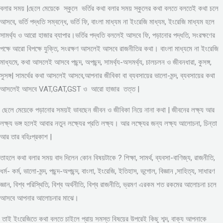
বলার সময় |ছেলে মেয়েকে স্কুলে ভর্তির কথা বলার সময় স্কুলের কথা বলতে বলতেই কথা চলে
আসবে, ভর্তি পদ্ধতি সম্বন্ধে, ভর্তি ফি, বাংলা মাধ্যম না ইংরেজি মাধ্যম, ইংরেজি মাধ্যম হলে
সামর্থ্য ও আরো হাজার ব্যাপার।ভর্তির পদ্ধতি বললেই আসবে ফি, পড়ানোর পদ্ধতি, সংরক্ষণের
পক্ষে আরো বিপক্ষে যুক্তি, সংরক্ষণ আসলেই আসবে রাজনীতির কথা। বাংলা মাধ্যমে না ইংরেজি
মাধ্যমে, কথা আসলেই আসবে পছন্দ, অপছন্দ, সামর্থ্য-অসমর্থ্য, চালচলন ও জীবনধারা, কুসঙ্গ,
সুসঙ্গ| সামর্থের কথা আসলেই আসবে,আপনার জীবিকা বা ব্যবসায়ের ভালো-মন্দ, ব্যবসায়ের কথা
আসলেই আসবে VAT,GAT,GST ও আরো হাজার তত্ত |
ছেলে মেয়েকে পড়ানোর সময়ই ভাবছেন জীবন ও জীবিকা নিয়ে নানা কথা | জীবনের লক্ষ্য আর
লক্ষ্য ভঙ্গ হলেই আবার নতুন লক্ষ্যের প্রতি লক্ষ্য। আর লক্ষ্যের জন্য লক্ষ্য আলোচনা, চিন্তা
আর তার বহিঃপ্রকাশ |
তাহলে কথা বলার সময় বাদ দিলেন কোন বিষয়টাকে ? শিক্ষা, সামর্থ, ব্যবসা-বাণিজ্য, রাজনীতি,
ধর্ম- কর্ম, ভালো-মন্দ, পছন্দ-অপছন্দ, বাংলা, ইংরেজি, ইতিহাস, ভূগোল, বিজ্ঞান ,সাহিত্য, সাধারণ
জ্ঞান, বিশ্ব পরিস্থিতি, বিশ্ব অর্থনীতি, বিশ্ব রাজনীতি, ভ্রমণ এরকম শত রকমের আলোচনা চলে
আসবে আপনার আলোচনার মাঝে।
তাই ইংরেজিতে কথা বলতে চাইলে প্রায় সমস্ত বিষয়ের উপরেই কিছু শব্দ, বাক্য আপনাকে