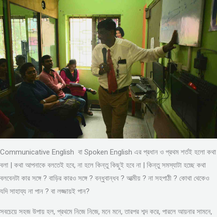
Communicative English বা Spoken English এর প্রধান ও প্রথম শর্তই হলো কথা
বলা | কথা আপনাকে বলতেই হবে, না হলে কিন্তু কিছুই হবে না | কিন্তু সমস্যাটা হচ্ছে কথা
বলবেনটা কার সঙ্গে ? বাড়ির কারও সঙ্গে ? বন্ধুবান্ধব ? আত্মীয় ? না সহপাঠী ? কোথা থেকেও
যদি সাহায্য না পান ? বা লজ্জায়ই পান?
সবচেয়ে সহজ উপায় হল, প্রথমে নিজে নিজে, মনে মনে, তারপর শব্দ করে, পারলে আয়নার সামনে,