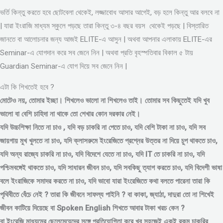
ভর্তি কিন্তু করতে হবে ছোটবেলা থেকেই, লজ্জাবোধ আসার আগেই, বড় হলে কিন্তু আর বলবে না
| যারা ইংরাজি মাধ্যম স্কুলে পড়ছে তারা কিন্তু ৩-৪ বছর বয়স থেকেই পড়ছে | বিস্তারিত
জানতে বা আলোচনার জন্য আজই ELITE-এ আসুন | অথবা আপনার এলাকায় ELITE-এর
Seminar-এ যোগদান করে সব জেনে নিন | অথবা প্রতি বৃহস্পতিবার বিকাল ৫ টায়
Guardian Seminar-এ যোগ দিয়ে সব জেনে নিন |
এটা কি শিখতেই হবে ?
মোটেও নয়, তোমার ইচ্ছা। শিখলেও ভালো না শিখলেও তাই। তোমার সব কিছুতেই যদি খুব
ভালো বা বেশি চাহিদা না থাকে তো শেখার কোন দরকার নেই।
যদি উচ্চশিক্ষা নিতে না চাও , যদি বড় চাকরি না পেতে চাও, যদি বেশি টাকা না চাও, যদি সব
জায়গায় মুখ খুলতে না চাও, যদি ক্লাসরুমে ইংরেজিতে প্রশ্নের উত্তর না দিয়ে চুপ থাকতে চাও,
যদি অন্য রাজ্যে চাকরি না চাও, যদি বিদেশে যেতে না চাও, যদি IT তে চাকরি না চাও, যদি
পশ্চিমবঙ্গেই থাকতে চাও, যদি সাধারন জীবন চাও, যদি সবকিছু ত্যাগ করতে চাও, যদি বিদেশী ভাষা
বলে ইংরাজিকে সমাদর করতে না চাও, যদি ভাবো যারা ইংরেজিতে কথা বলতে পারেনা তারা কি
পৃথিবীতে বেঁচে নেই ? তারা কি জীবনে সাফল্য পাইনি ? বা কাকা, জ্যাঠা, দাদুরা তো না শিখেই
জীবন কাটিয়ে দিয়েছে বা Spoken English শিখতে আবার টাকা খরচ কেন ?
বা ইংরেজি মাধ্যমের ছেলেমেয়েদের সঙ্গে প্রতিযোগিতা করে খুব সহজেই একই রকম চাকরির