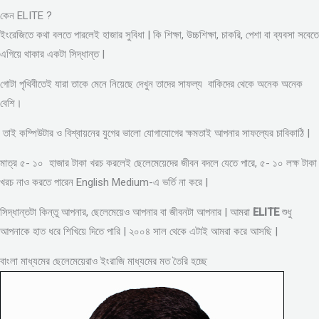
কেন ELITE ?
ইংরেজিতে কথা বলতে পারলেই হাজার সুবিধা | কি শিক্ষা, উচ্চশিক্ষা, চাকরি, পেশা বা ব্যবসা সবেতে
এগিয়ে থাকার একটা সিদ্ধান্ত |
গোটা পৃথিবীতেই যারা তাকে মেনে নিয়েছে দেখুন তাদের সাফল্য বাকিদের থেকে অনেক অনেক
বেশি।
তাই কম্পিউটার ও বিশ্বায়নের যুগের ভালো যোগাযোগের ক্ষমতাই আপনার সাফল্যের চাবিকাঠি |
মাত্র ৫- ১০ হাজার টাকা খরচ করলেই ছেলেমেয়েদের জীবন বদলে যেতে পারে, ৫- ১০ লক্ষ টাকা
খরচ নাও করতে পারেন English Medium-এ ভর্তি না করে |
সিদ্ধান্তটা কিন্তু আপনার, ছেলেমেয়েও আপনার বা জীবনটা আপনার | আমরা
ELITE
শুধু
আপনাকে হাত ধরে শিখিয়ে দিতে পারি | ২০০৪ সাল থেকে এটাই আমরা করে আসছি |
বাংলা মাধ্যমের ছেলেমেয়েরাও ইংরাজি মাধ্যমের মত তৈরি হচ্ছে