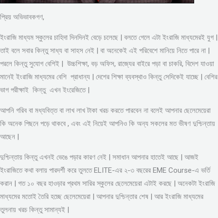
প্রিয় অভিভাবকগণ,
ইংরাজি মাধ্যম স্কুলের চাহিদা দিনদিনই বেড়ে চলেছে | বলতে গেলে এটা ইংরাজি মাধ্যমেরই যুগ |
তাই বলে সবার কিন্তু সাধ্য বা সাহস নেই | বা অনেকেই এই পরিবেশে মানিয়ে নিতে পারে না |
পরলে কিন্তু সুযোগ বেশিই | উচ্চশিক্ষা, বড় অফিস, রাজ্যের বাইরে পড়া বা চাকরি, বিদেশ যাওয়া
মানেই ইংরাজি মাধ্যমের বেশি প্রাধান্য | দেশের শিক্ষা ব্যবস্থাও কিন্তু সেদিকেই যাচ্ছে | বেশির
ভাগ পরীক্ষাই কিন্তু এখন ইংরেজিতে |
আপনি গরিব বা মধ্যবিত্ত বা লাখ লাখ টাকা খরচ করতে পারবেন না বলেই আপনার ছেলেমেয়েরা
কি অনেক পিছনে পড়ে থাকবে , এবং এই নিয়েই আপনিও কি অন্য সকলের মত ভীষণ দুশ্চিন্তায়
আছেন |
দুশ্চিন্তায় কিন্তু এখনই ভেঙে পড়ার কারণ নেই | সমাধান আপনার হাতেই আছে | আজই
ইংরাজিতে কথা বলায় পারদর্শী করে তুলতে ELITE-এর ২-৩ বছরের EME Course-এ ভর্তি
করান | গত ১০ বছর হাওড়ার প্রথম সারির স্কুলের ছেলেমেয়েরা এটাই করছে | অনেকটা ইংরাজি
মাধ্যমের মতোই তৈরি হচ্ছে ছেলেমেয়েরা | আপনার দুশ্চিন্তার শেষ | আর ইংরাজি মাধ্যমের
তুলনায় খরচ কিন্তু সামান্যই |