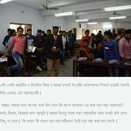
এটা একটা বহুচর্চিত ও বিতর্কিত বিষয় | আমরা যখনই ইংরেজি কথোপকথন শিখতে চেয়েছি তখনই
উঠে এসেছে এই আলোচনাটি |
আচ্ছা, আমরা যখন বাংলায় কথা বলি তখন কি বাংলা ব্যাকরণ এর কথা মনে পড়ে আমাদের?
কর্তা, ক্রিয়া, ক্রিয়ার কাল প্রভৃতি | আমরা কিন্তু সহজ সরল স্বাভাবিক ভাবে কথাই বলি কোন
কিছু না ভেবে | কি বললে কি বলতে হবে তার সমীকরণ তৈরি হয়ে যায় কথা শুনে শুনেই |