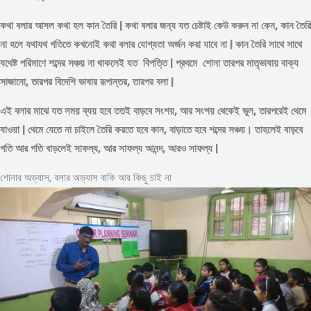
কথা বলার আসল কথা হল কান তৈরি | কথা বলার জন্য যত চেষ্টাই কেউ করুন না কেন, কান তৈরি
না হলে যথাযথ গতিতে কখনোই কথা বলার যোগ্যতা অর্জন করা যাবে না | কান তৈরি সাথে সাথে
যথেষ্ট পরিমাণে
শব্দের
সঞ্চয় না থাকলেই যত বিপত্তি | প্রথমে শোনা তারপর মাতৃভাষায় বাক্য
সাজানো, তারপর বিদেশি ভাষার রূপান্তর, তারপর বলা |
এই বলার মাঝে যত সময় ব্যয় হবে ততই বাড়বে সংশয়, আর সংশয় থেকেই ভুল, তারপরেই থেমে
যাওয়া | থেমে যেতে না চাইলে তৈরি করতে হবে কান, বাড়াতে হবে শব্দের সঞ্চয়। তাহলেই বাড়বে
গতি আর গতি বাড়লেই সাফল্য, আর সাফল্য আনন্দ, আরও সাফল্য |
শোনার অভ্যাস, বলার অভ্যাস বাকি আর কিছু চাই না