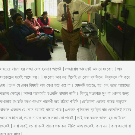
সবচেয়ে ভালো হয় লজ্জা বোধ হওয়ার আগেই | লজ্জাবোধ আসলেই আসবে সংকোচ | আর
সংকোচের সঙ্গেই আসে ভয়। | সংকোচ আর ভয় মিলেই যে কোন ব্যক্তির উদ্যমকে নষ্ট করে
দেয় | তখন যে কোন বিষয়ই আর শেখা হয়ে ওঠে না। যেমনটি হয়েছে, হয় এবং হচ্ছে আমাদের
বড়দের ক্ষেত্রে | আমরা অনেকেই ইংরেজি ভাষাটা জানি। কিন্তু সংকোচে মুখ না খোলার জন্য
কখনোই ইংরেজি কথোপকথনে পারদর্শী হয়ে উঠতে পারিনি | ছোটবেলা থেকেই নাচের অভ্যাস
থাকলে একজন যে কোন বয়সেই নাচতে পারে | একজন পূর্ণবয়স্ক ব্যক্তি যার কোনদিনই নাচের
অভ্যাস ছিল না, তাকে নাচতে বললে লজ্জা তো পাবেই | তাই শুরু করলে ভালো হয় ছোটবেলা
থেকেই | যারা একটু বড় বা বড়ই তাদের শুরু করা উচিত আজ থেকেই, কাল নয় | কাল হয়তো বা
কাল হয়ে যাবে |