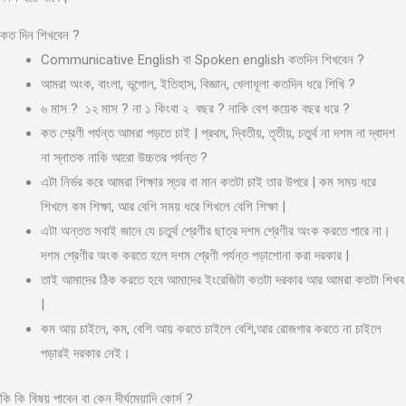
কত দিন শিখবেন ?
Communicative English বা Spoken english কতদিন শিখবেন ?
আমরা অংক, বাংলা, ভূগোল, ইতিহাস, বিজ্ঞান, খেলাধূলা কতদিন ধরে শিখি ?
৬ মাস ? ১২ মাস ? না ১ কিংবা ২ বছর ? নাকি বেশ কয়েক বছর ধরে ?
কত শ্রেণী পর্যন্ত আমরা পড়তে চাই | প্রথম, দ্বিতীয়, তৃতীয়, চতুর্থ না দশম না দ্বাদশ
না স্নাতক নাকি আরো উচ্চতর পর্যন্ত ?
এটা নির্ভর করে আমরা শিক্ষার স্তর বা মান কতটা চাই তার উপরে | কম সময় ধরে
শিখলে কম শিক্ষা, আর বেশি সময় ধরে শিখলে বেশি শিক্ষা |
এটা অন্তত সবাই জানে যে চতুর্থ শ্রেণীর ছাত্র দশম শ্রেণীর অংক করতে পারে না।
দশম শ্রেণীর অংক করতে হলে দশম শ্রেণী পর্যন্ত পড়াশোনা করা দরকার |
তাই আমাদের ঠিক করতে হবে আমাদের ইংরেজিটা কতটা দরকার আর আমরা কতটা শিখব
|
কম আয় চাইলে, কম, বেশি আয় করতে চাইলে বেশি,আর রোজগার করতে না চাইলে
পড়ারই দরকার নেই।
কি কি বিষয় পাবেন বা কেন দীর্ঘমেয়াদি কোর্স ?