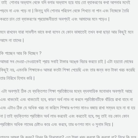
তাই শোনার অভ্যাস থেকে যদি বলার অভ্যাস হয়ে যায় তো ব্যাকরণের কথা আপনার মনেই
পড়বে না এবং পড়ে না | কিন্তু যদি শোনার পরিবেশ থেকে শিখতে না পান এবং নিজেকে তৈরি
করতে চান তো ব্যাকরণের প্রয়োজনীয়তা অবশ্যই এবং আমাদের মনে পড়েও |
মনে রাখবেন যারা সাবলীল ভাবে কথা বলেন যে কোন ভাষাতেই তখন কথা ছাড়া আর কিছুই মনে
আসে না তাদের |
কি পাচ্ছেন আর কি দিচ্ছেন ?
আমরা সব দেওয়া-নেওয়াকেই প্রায় সবাই টাকার অঙ্কে বিচার করতে চাই | এটা হয়তো দোষের
কিছুই নয়, এমনকি শিক্ষাকেও আমরা কতটা শিক্ষা পেয়েছি এবং তার জন্য কত টাকা খরচ করেছি
তার নিরিখে হিসাব করি |
এটা অবশ্যই ঠিক যে ব্যক্তিগত শিক্ষা প্রতিষ্ঠানের মধ্যে ব্যবসায়িক মনোভাব অবশ্যই আছে
এবং থাকবেই এবং থাকতেই হবে, কারণ অর্থ লাভ না করলে প্রতিষ্ঠানটিকে বাঁচিয়ে রাখা যাবে না
এবং এটাও ঠিক যে অধিক খরচ না করিলে শিক্ষার গুণগত মানও বজায় রাখা সম্ভব হবে না বা হয়
না | তাই ব্যক্তিগত প্রতিষ্ঠান অর্থ লাভ করবেই এবং করতেই হবে, শুধু তাই নয় কোন কোন
প্রতিষ্ঠান অধিক লাভের চেষ্টাও করে এবং করবে, তার গুণগত মান ও সুনাম দিয়ে |
তাহলে আমরা কি করব? শিখব কি শিখবোনা? এত টাকা খরচ করবো কি করবো না? শিখে কি হবে