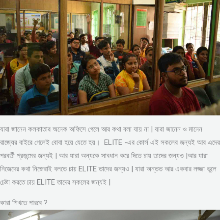
যারা জানেন কলকাতার অনেক অফিসে গেলে আর কথা বলা যায় না | যারা জানেন ও মানেন
রাজ্যের বাইরে গেলেই বোবা হয়ে যেতে হয়। ELITE -এর কোর্স এই সকলের জন্যই আর এদের
পরবর্তী প্রজন্মের জন্যই | আর যারা অন্যকে সাবধান করে দিতে চায় তাদের জন্যও |আর যারা
নিজেদের কথা নিজেরাই বলতে চায় ELITE তাদের জন্যও | যারা অন্তত আর একবার লজ্জা ভুলে
চেষ্টা করতে চায় ELITE তাদের সকলের জন্যই |
কারা শিখতে পারবে ?