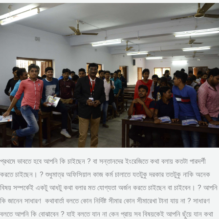
প্রথমে ভাবতে হবে আপনি কি চাইছেন ? বা সন্তানদের ইংরেজিতে কথা বলায় কতটা পারদর্শী
করতে চাইছেন। ? শুধুমাত্র অফিসিয়াল কাজ কর্ম চালাতে যতটুকু দরকার ততটুকু নাকি অনেক
বিষয় সম্পর্কেই একটু আধটু কথা বলার মত যোগ্যতা অর্জন করতে চাইছেন বা চাইবেন। ? আপনি
কি জানেন সাধারণ কথাবার্তা বলতে কোন নির্দিষ্ট সীমার কোন সীমারেখা টানা যায় না ? সাধারণ
বলতে আপনি কি বোঝাবেন ? যাই বলতে যান না কেন প্রায় সব বিষয়কেই আপনি ছুঁয়ে যান কথা