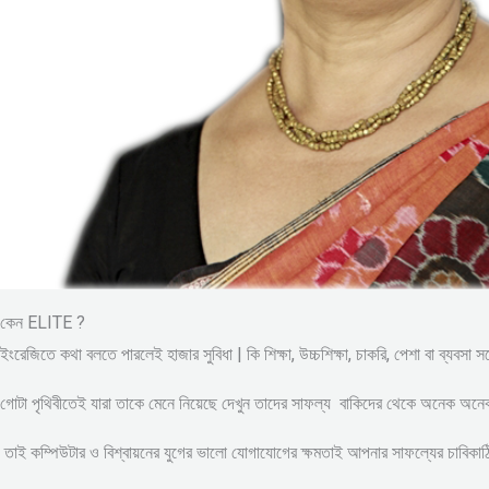
কেন ELITE ?
ইংরেজিতে কথা বলতে পারলেই হাজার সুবিধা | কি শিক্ষা, উচ্চশিক্ষা, চাকরি, পেশা বা ব্যবসা 
গোটা পৃথিবীতেই যারা তাকে মেনে নিয়েছে দেখুন তাদের সাফল্য বাকিদের থেকে অনেক অন
তাই কম্পিউটার ও বিশ্বায়নের যুগের ভালো যোগাযোগের ক্ষমতাই আপনার সাফল্যের চাবিকাঠি