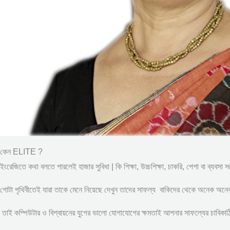
কেন ELITE ?
ইংরেজিতে কথা বলতে পারলেই হাজার সুবিধা | কি শিক্ষা, উচ্চশিক্ষা, চাকরি, পেশা বা ব্যবসা 
গোটা পৃথিবীতেই যারা তাকে মেনে নিয়েছে দেখুন তাদের সাফল্য বাকিদের থেকে অনেক অন
তাই কম্পিউটার ও বিশ্বায়নের যুগের ভালো যোগাযোগের ক্ষমতাই আপনার সাফল্যের চাবিকাঠি