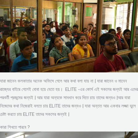
যারা জানেন কলকাতার অনেক অফিসে গেলে আর কথা বলা যায় না | যারা জানেন ও মানেন
রাজ্যের বাইরে গেলেই বোবা হয়ে যেতে হয়। ELITE -এর কোর্স এই সকলের জন্যই আর এদের
পরবর্তী প্রজন্মের জন্যই | আর যারা অন্যকে সাবধান করে দিতে চায় তাদের জন্যও |আর যারা
নিজেদের কথা নিজেরাই বলতে চায় ELITE তাদের জন্যও | যারা অন্তত আর একবার লজ্জা ভুলে
চেষ্টা করতে চায় ELITE তাদের সকলের জন্যই |
কারা শিখতে পারবে ?