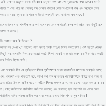
তাই শোনার অভ্যাস থেকে যদি বলার অভ্যাস হয়ে যায় তো ব্যাকরণের কথা আপনার মনেই
পড়বে না এবং পড়ে না | কিন্তু যদি শোনার পরিবেশ থেকে শিখতে না পান এবং নিজেকে তৈরি
করতে চান তো ব্যাকরণের প্রয়োজনীয়তা অবশ্যই এবং আমাদের মনে পড়েও |
মনে রাখবেন যারা সাবলীল ভাবে কথা বলেন যে কোন ভাষাতেই তখন কথা ছাড়া আর কিছুই মনে
আসে না তাদের |
কি পাচ্ছেন আর কি দিচ্ছেন ?
আমরা সব দেওয়া-নেওয়াকেই প্রায় সবাই টাকার অঙ্কে বিচার করতে চাই | এটা হয়তো দোষের
কিছুই নয়, এমনকি শিক্ষাকেও আমরা কতটা শিক্ষা পেয়েছি এবং তার জন্য কত টাকা খরচ করেছি
তার নিরিখে হিসাব করি |
এটা অবশ্যই ঠিক যে ব্যক্তিগত শিক্ষা প্রতিষ্ঠানের মধ্যে ব্যবসায়িক মনোভাব অবশ্যই আছে
এবং থাকবেই এবং থাকতেই হবে, কারণ অর্থ লাভ না করলে প্রতিষ্ঠানটিকে বাঁচিয়ে রাখা যাবে না
এবং এটাও ঠিক যে অধিক খরচ না করিলে শিক্ষার গুণগত মানও বজায় রাখা সম্ভব হবে না বা হয়
না | তাই ব্যক্তিগত প্রতিষ্ঠান অর্থ লাভ করবেই এবং করতেই হবে, শুধু তাই নয় কোন কোন
প্রতিষ্ঠান অধিক লাভের চেষ্টাও করে এবং করবে, তার গুণগত মান ও সুনাম দিয়ে |
তাহলে আমরা কি করব? শিখব কি শিখবোনা? এত টাকা খরচ করবো কি করবো না? শিখে কি হবে