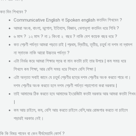
কত দিন শিখবেন ?
Communicative English বা Spoken english কতদিন শিখবেন ?
আমরা অংক, বাংলা, ভূগোল, ইতিহাস, বিজ্ঞান, খেলাধূলা কতদিন ধরে শিখি ?
৬ মাস ? ১২ মাস ? না ১ কিংবা ২ বছর ? নাকি বেশ কয়েক বছর ধরে ?
কত শ্রেণী পর্যন্ত আমরা পড়তে চাই | প্রথম, দ্বিতীয়, তৃতীয়, চতুর্থ না দশম না দ্বাদশ
না স্নাতক নাকি আরো উচ্চতর পর্যন্ত ?
এটা নির্ভর করে আমরা শিক্ষার স্তর বা মান কতটা চাই তার উপরে | কম সময় ধরে
শিখলে কম শিক্ষা, আর বেশি সময় ধরে শিখলে বেশি শিক্ষা |
এটা অন্তত সবাই জানে যে চতুর্থ শ্রেণীর ছাত্র দশম শ্রেণীর অংক করতে পারে না।
দশম শ্রেণীর অংক করতে হলে দশম শ্রেণী পর্যন্ত পড়াশোনা করা দরকার |
তাই আমাদের ঠিক করতে হবে আমাদের ইংরেজিটা কতটা দরকার আর আমরা কতটা শিখব
|
কম আয় চাইলে, কম, বেশি আয় করতে চাইলে বেশি,আর রোজগার করতে না চাইলে
পড়ারই দরকার নেই।
কি কি বিষয় পাবেন বা কেন দীর্ঘমেয়াদি কোর্স ?