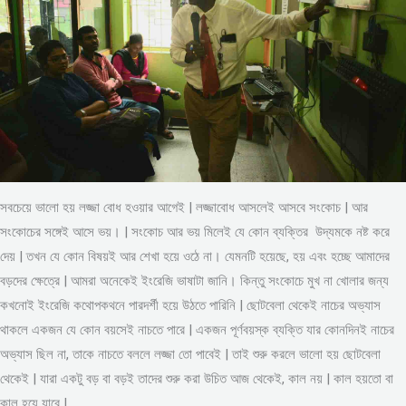
সবচেয়ে ভালো হয় লজ্জা বোধ হওয়ার আগেই | লজ্জাবোধ আসলেই আসবে সংকোচ | আর
সংকোচের সঙ্গেই আসে ভয়। | সংকোচ আর ভয় মিলেই যে কোন ব্যক্তির উদ্যমকে নষ্ট করে
দেয় | তখন যে কোন বিষয়ই আর শেখা হয়ে ওঠে না। যেমনটি হয়েছে, হয় এবং হচ্ছে আমাদের
বড়দের ক্ষেত্রে | আমরা অনেকেই ইংরেজি ভাষাটা জানি। কিন্তু সংকোচে মুখ না খোলার জন্য
কখনোই ইংরেজি কথোপকথনে পারদর্শী হয়ে উঠতে পারিনি | ছোটবেলা থেকেই নাচের অভ্যাস
থাকলে একজন যে কোন বয়সেই নাচতে পারে | একজন পূর্ণবয়স্ক ব্যক্তি যার কোনদিনই নাচের
অভ্যাস ছিল না, তাকে নাচতে বললে লজ্জা তো পাবেই | তাই শুরু করলে ভালো হয় ছোটবেলা
থেকেই | যারা একটু বড় বা বড়ই তাদের শুরু করা উচিত আজ থেকেই, কাল নয় | কাল হয়তো বা
কাল হয়ে যাবে |