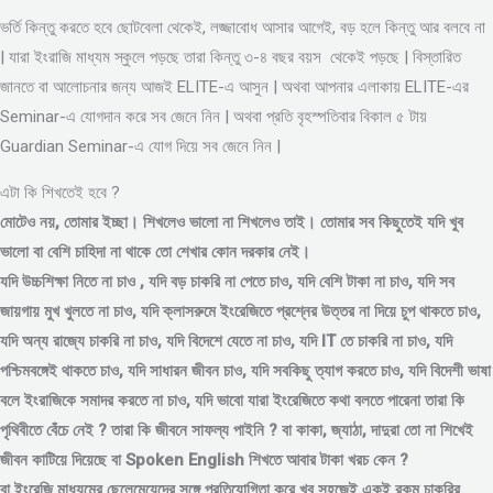
ভর্তি কিন্তু করতে হবে ছোটবেলা থেকেই, লজ্জাবোধ আসার আগেই, বড় হলে কিন্তু আর বলবে না
| যারা ইংরাজি মাধ্যম স্কুলে পড়ছে তারা কিন্তু ৩-৪ বছর বয়স থেকেই পড়ছে | বিস্তারিত
জানতে বা আলোচনার জন্য আজই ELITE-এ আসুন | অথবা আপনার এলাকায় ELITE-এর
Seminar-এ যোগদান করে সব জেনে নিন | অথবা প্রতি বৃহস্পতিবার বিকাল ৫ টায়
Guardian Seminar-এ যোগ দিয়ে সব জেনে নিন |
এটা কি শিখতেই হবে ?
মোটেও নয়, তোমার ইচ্ছা। শিখলেও ভালো না শিখলেও তাই। তোমার সব কিছুতেই যদি খুব
ভালো বা বেশি চাহিদা না থাকে তো শেখার কোন দরকার নেই।
যদি উচ্চশিক্ষা নিতে না চাও , যদি বড় চাকরি না পেতে চাও, যদি বেশি টাকা না চাও, যদি সব
জায়গায় মুখ খুলতে না চাও, যদি ক্লাসরুমে ইংরেজিতে প্রশ্নের উত্তর না দিয়ে চুপ থাকতে চাও,
যদি অন্য রাজ্যে চাকরি না চাও, যদি বিদেশে যেতে না চাও, যদি IT তে চাকরি না চাও, যদি
পশ্চিমবঙ্গেই থাকতে চাও, যদি সাধারন জীবন চাও, যদি সবকিছু ত্যাগ করতে চাও, যদি বিদেশী ভাষা
বলে ইংরাজিকে সমাদর করতে না চাও, যদি ভাবো যারা ইংরেজিতে কথা বলতে পারেনা তারা কি
পৃথিবীতে বেঁচে নেই ? তারা কি জীবনে সাফল্য পাইনি ? বা কাকা, জ্যাঠা, দাদুরা তো না শিখেই
জীবন কাটিয়ে দিয়েছে বা Spoken English শিখতে আবার টাকা খরচ কেন ?
বা ইংরেজি মাধ্যমের ছেলেমেয়েদের সঙ্গে প্রতিযোগিতা করে খুব সহজেই একই রকম চাকরির