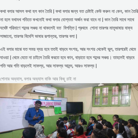
কথা বলার আসল কথা হল কান তৈরি | কথা বলার জন্য যত চেষ্টাই কেউ করুন না কেন, কান তৈরি
না হলে যথাযথ গতিতে কখনোই কথা বলার যোগ্যতা অর্জন করা যাবে না | কান তৈরি সাথে সাথে
যথেষ্ট পরিমাণে
শব্দের
সঞ্চয় না থাকলেই যত বিপত্তি | প্রথমে শোনা তারপর মাতৃভাষায় বাক্য
সাজানো, তারপর বিদেশি ভাষার রূপান্তর, তারপর বলা |
এই বলার মাঝে যত সময় ব্যয় হবে ততই বাড়বে সংশয়, আর সংশয় থেকেই ভুল, তারপরেই থেমে
যাওয়া | থেমে যেতে না চাইলে তৈরি করতে হবে কান, বাড়াতে হবে শব্দের সঞ্চয়। তাহলেই বাড়বে
গতি আর গতি বাড়লেই সাফল্য, আর সাফল্য আনন্দ, আরও সাফল্য |
শোনার অভ্যাস, বলার অভ্যাস বাকি আর কিছু চাই না