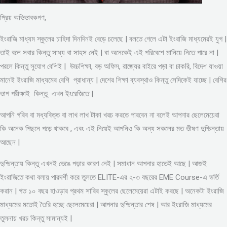
প্রিয় অভিভাবকগণ,
ইংরাজি মাধ্যম স্কুলের চাহিদা দিনদিনই বেড়ে চলেছে | বলতে গেলে এটা ইংরাজি মাধ্যমেরই যুগ |
তাই বলে সবার কিন্তু সাধ্য বা সাহস নেই | বা অনেকেই এই পরিবেশে মানিয়ে নিতে পারে না |
পরলে কিন্তু সুযোগ বেশিই | উচ্চশিক্ষা, বড় অফিস, রাজ্যের বাইরে পড়া বা চাকরি, বিদেশ যাওয়া
মানেই ইংরাজি মাধ্যমের বেশি প্রাধান্য | দেশের শিক্ষা ব্যবস্থাও কিন্তু সেদিকেই যাচ্ছে | বেশির
ভাগ পরীক্ষাই কিন্তু এখন ইংরেজিতে |
আপনি গরিব বা মধ্যবিত্ত বা লাখ লাখ টাকা খরচ করতে পারবেন না বলেই আপনার ছেলেমেয়েরা
কি অনেক পিছনে পড়ে থাকবে , এবং এই নিয়েই আপনিও কি অন্য সকলের মত ভীষণ দুশ্চিন্তায়
আছেন |
দুশ্চিন্তায় কিন্তু এখনই ভেঙে পড়ার কারণ নেই | সমাধান আপনার হাতেই আছে | আজই
ইংরাজিতে কথা বলায় পারদর্শী করে তুলতে ELITE-এর ২-৩ বছরের EME Course-এ ভর্তি
করান | গত ১০ বছর হাওড়ার প্রথম সারির স্কুলের ছেলেমেয়েরা এটাই করছে | অনেকটা ইংরাজি
মাধ্যমের মতোই তৈরি হচ্ছে ছেলেমেয়েরা | আপনার দুশ্চিন্তার শেষ | আর ইংরাজি মাধ্যমের
তুলনায় খরচ কিন্তু সামান্যই |