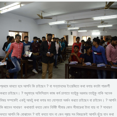
প্রথমে ভাবতে হবে আপনি কি চাইছেন ? বা সন্তানদের ইংরেজিতে কথা বলায় কতটা পারদর্শী
করতে চাইছেন। ? শুধুমাত্র অফিসিয়াল কাজ কর্ম চালাতে যতটুকু দরকার ততটুকু নাকি অনেক
বিষয় সম্পর্কেই একটু আধটু কথা বলার মত যোগ্যতা অর্জন করতে চাইছেন বা চাইবেন। ? আপনি
কি জানেন সাধারণ কথাবার্তা বলতে কোন নির্দিষ্ট সীমার কোন সীমারেখা টানা যায় না ? সাধারণ
বলতে আপনি কি বোঝাবেন ? যাই বলতে যান না কেন প্রায় সব বিষয়কেই আপনি ছুঁয়ে যান কথা