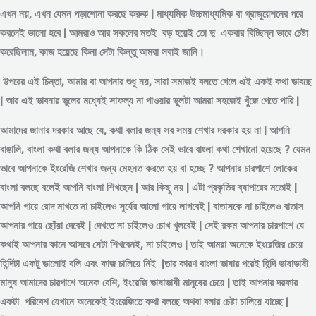
এখন নয়, এখন যেমন পড়াশোনা করছে করুক | মাধ্যমিক উচ্চমাধ্যমিক বা গ্রাজুয়েশনের পরে
করলেই ভালো হবে | আমরাও আর সকলের মতই বড় হয়েই তো দু একবার বিচ্ছিন্ন
ভাবে
চেষ্টা
করেছিলাম, কাজ হয়েছে কিনা সেটা কিন্তু আমরা সবাই জানি।
উপরের এই চিন্তা, আমার বা আপনার শুধু নয়, সারা সমাজই বলতে গেলে এই একই কথা ভাবছে
| আর এই ভাবনার ভুলের মধ্যেই সাফল্য না পাওয়ার ভুলটা আমরা সহজেই খুঁজে পেতে পারি |
আমাদের জানার দরকার আছে যে, কথা বলার জন্য সব সময় শেখার দরকার হয় না | আপনি
বাঙালি, বাংলা কথা বলার জন্য আপনাকে কি ঠিক সেই ভাবে বাংলা কথা শেখানো হয়েছে ? যেমন
ভাবে আপনাকে ইংরেজি শেখার জন্য মেহনত করতে হয় বা হচ্ছে ? আপনার চারপাশে লোকের
বাংলা বলছে বলেই আপনি বাংলা শিখছেন | আর কিছু নয় | এটা প্রকৃতির ব্যাপারের মতোই |
আপনি গায়ে রোদ মাখতে না চাইলেও সূর্যের আলো গায়ে লাগবেই | বাতাসকে না চাইলেও বাতাস
আপনার গায়ে ছোঁয়া দেবেই | দেখতে না চাইলেও চোখ খুলবেই | সেই রকম আপনার চারপাশে যে
কথাই আপনার কানে আসবে সেটা শিখবেনই, না চাইলেও | তাই আমরা অনেকে ইংরেজির চেয়ে
হিন্দিটা একটু ভালোই বলি এবং কাজ চালিয়ে নিই |তার কারণ বাংলা ভাষার পরেই হিন্দি ভাষাভাষী
মানুষ আমাদের চারপাশে অনেক বেশি, ইংরেজি ভাষাভাষী মানুষের চেয়ে | তাই আপনার দরকার
একটা পরিবেশ যেখানে অনেকেই ইংরেজিতে কথা বলছে অথবা বলার চেষ্টা চালিয়ে যাচ্ছে |