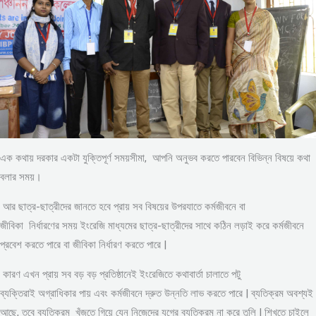
এক কথায় দরকার একটা যুক্তিপূর্ণ সময়সীমা, আপনি অনুভব করতে পারবেন বিভিন্ন বিষয়ে কথা
বলার সময়।
আর ছাত্র-ছাত্রীদের জানতে হবে প্রায় সব বিষয়ের উপরযাতে কর্মজীবনে বা
জীবিকা নির্ধারণের সময় ইংরেজি মাধ্যমের ছাত্র-ছাত্রীদের সাথে কঠিন লড়াই করে কর্মজীবনে
প্রবেশ করতে পারে বা জীবিকা নির্ধারণ করতে পারে |
কারণ এখন প্রায় সব বড় বড় প্রতিষ্ঠানেই ইংরেজিতে কথাবার্তা চালাতে পটু
ব্যক্তিরাই অগ্রাধিকার পায় এবং কর্মজীবনে দ্রুত উন্নতি লাভ করতে পারে | ব্যতিক্রম অবশ্যই
আছে, তবে ব্যতিক্রম খুঁজতে গিয়ে যেন নিজেদের যুগের ব্যতিক্রম না করে তুলি | শিখতে চাইলে