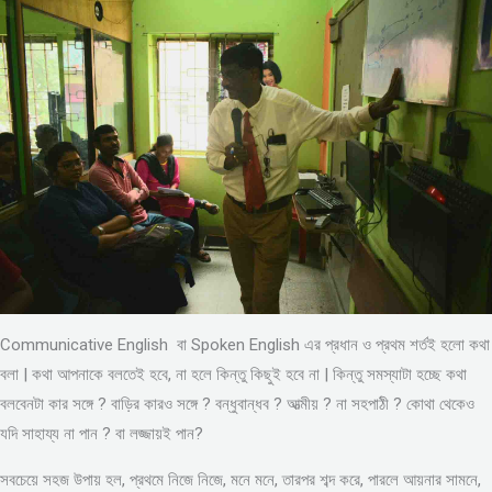
Communicative English বা Spoken English এর প্রধান ও প্রথম শর্তই হলো কথা
বলা | কথা আপনাকে বলতেই হবে, না হলে কিন্তু কিছুই হবে না | কিন্তু সমস্যাটা হচ্ছে কথা
বলবেনটা কার সঙ্গে ? বাড়ির কারও সঙ্গে ? বন্ধুবান্ধব ? আত্মীয় ? না সহপাঠী ? কোথা থেকেও
যদি সাহায্য না পান ? বা লজ্জায়ই পান?
সবচেয়ে সহজ উপায় হল, প্রথমে নিজে নিজে, মনে মনে, তারপর শব্দ করে, পারলে আয়নার সামনে,