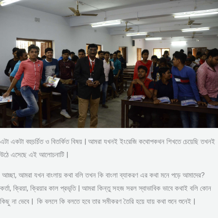
এটা একটা বহুচর্চিত ও বিতর্কিত বিষয় | আমরা যখনই ইংরেজি কথোপকথন শিখতে চেয়েছি তখনই
উঠে এসেছে এই আলোচনাটি |
আচ্ছা, আমরা যখন বাংলায় কথা বলি তখন কি বাংলা ব্যাকরণ এর কথা মনে পড়ে আমাদের?
কর্তা, ক্রিয়া, ক্রিয়ার কাল প্রভৃতি | আমরা কিন্তু সহজ সরল স্বাভাবিক ভাবে কথাই বলি কোন
কিছু না ভেবে | কি বললে কি বলতে হবে তার সমীকরণ তৈরি হয়ে যায় কথা শুনে শুনেই |