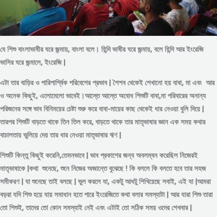
যে শিশু বাংলাভাষীর ঘরে জন্মায়, বাংলা বলে। হিন্দি ভাষীর ঘরে জন্মায়, বলে হিন্দি আর ইংরেজি
ভাসির ঘরে জন্মালে, ইংরেজি |
এটা তার বাড়ির ও পারিপার্শ্বিক পরিবেশের প্রভাব | শৈশব থেকেই শেখানো হয় বাবা, মা এবং আর
ও অনেক কিছুই, এলোমেলো ভাবেই।আস্তে আস্তে অবোধ শিশুটি বাবা,মা পরিবারের অনান্য
পরিজনের সঙ্গে ভাব বিনিময়ের চেষ্টা শুরু করে বাবা-মায়ের কাছ থেকেই ধার নেওয়া বুলি দিয়ে |
তারপর শিশুটি বাড়তে থাকে তিন তিল করে, বাড়তে থাকে তার মাতৃভাষার জ্ঞান এক সময় কথার
বাচালতায় ভুলিয়ে দেয় তার ধার নেওয়া মাতৃভাষার ঋণ |
শিশুটি কিন্তু কিছুই করেনি,তেমনভাবে | ভাব প্রকাশের জন্য অবলম্বন করেছিল নিজেরই
মাতৃভাষাকে |কথা শুনেছে, শুনে নিজের অজান্তে বুঝেছে ! কি বললে কি বলতে হবে তার সহজ
সমীকরণ | যা শুনেছে তাই বলছে | ভুল করলে যা, একটু আধটু শিখিয়েছে সবাই, এই যা |আমরা
বড়রা যদি শিশু হয়ে যায় সমাধান হতে পারে ইংরেজিতে কথা বলার সমস্যাটা | আর যারা শিশু তারা
তো শিশুই, তাদের তো কোন সমস্যাই নেই এবং এটাই তো সঠিক সময় ওদের শেখবার |