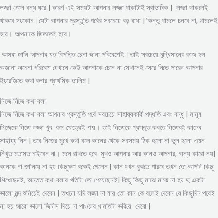
লজ্জা পেলে বন্ধ ঘরে | কারণ এই সময়টা আপনার লজ্জা থাকাটাই স্বাভাবিক | লজ্জা থাকলেই
থাকবে সংকোচ | যেটা আপনার প্রস্তুতি পর্বের সবচেয়ে বড় বাধা | কিন্তু থামলে চলবে না, থামলেই
হার। আপনাকে জিততেই হবে।
আমরা জানি আপনার যত বিপত্তি চেনা জানা পরিবেশেই | তাই সবচেয়ে বুদ্ধিমানের কাজ হল
অজানা অচেনা পরিবেশ যেখানে কেউ আপনাকে চেনে না সেখানেই সেরে নিতে পারেন আপনার
ইংরেজিতে কথা বলার প্রাথমিক তালিম |
নিজে নিজে কথা বলা
নিজে নিজে কথা বলা আপনার প্রস্তুতি পর্বে সবচেয়ে সাহায্যকারী পদ্ধতি এবং বন্ধু | মানুষ
নিজেকে নিজে লজ্জা খুব কম ক্ষেত্রেই পায়। তাই নিজেকে প্রস্তুত করতে নিজেরই কানের
সাহায্য নিন | তবে নিজের মুখে কথা বলে কানের থেকে সবসময় ঠিক হলো না ভুল হলো এমন
নিখুত মতামত চাইবেন না। মনে রাখতে হবে মুখও আপনার আর কানও আপনার, অন্য কারো নয়|
কানকে না জানিয়ে না হয় কিছুক্ষণ বকেই গেলেন | কান যখন বুঝতে পারবে তখন তো আপনি কিছু
শিখেছেনই, অন্তত কথা বলার গতিটা তো পেয়েছেনই| কিছু কিছু মাঝে মাঝে না হয় দু একটা
ভালো মন্দ শুনিয়েই দেবেন | তখনো যদি লজ্জা না যায় তো কান কে বলেই দেবেন যে কিছুদিন পরেই
না হয় আরো ভালো জিনিস দিয়ে না পাওয়ার খামতিটা ভরিয়ে দেবো |