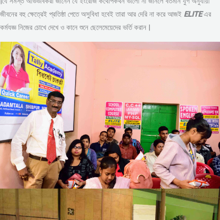
|যে সমস্ত অভিভাবকরা জানেন যে ইংরেজি কথোপকথন ভালো না জানলে বর্তমান যুগ অনুযায়ী
জীবনের বহু ক্ষেত্রেই প্রতিষ্ঠা পেতে অসুবিধা হবেই তারা আর দেরি না করে আজই
ELITE
এর
কর্মযজ্ঞ নিজের চোখে দেখে ও কানে শুনে ছেলেমেয়েদের ভর্তি করান |