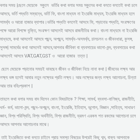
বলার সময় |ছেলে মেয়েকে স্কুলে ভর্তির কথা বলার সময় স্কুলের কথা বলতে বলতেই কথা চলে
আসবে, ভর্তি পদ্ধতি সম্বন্ধে, ভর্তি ফি, বাংলা মাধ্যম না ইংরেজি মাধ্যম, ইংরেজি মাধ্যম হলে
সামর্থ্য ও আরো হাজার ব্যাপার।ভর্তির পদ্ধতি বললেই আসবে ফি, পড়ানোর পদ্ধতি, সংরক্ষণের
পক্ষে আরো বিপক্ষে যুক্তি, সংরক্ষণ আসলেই আসবে রাজনীতির কথা। বাংলা মাধ্যমে না ইংরেজি
মাধ্যমে, কথা আসলেই আসবে পছন্দ, অপছন্দ, সামর্থ্য-অসমর্থ্য, চালচলন ও জীবনধারা, কুসঙ্গ,
সুসঙ্গ| সামর্থের কথা আসলেই আসবে,আপনার জীবিকা বা ব্যবসায়ের ভালো-মন্দ, ব্যবসায়ের কথা
আসলেই আসবে VAT,GAT,GST ও আরো হাজার তত্ত |
ছেলে মেয়েকে পড়ানোর সময়ই ভাবছেন জীবন ও জীবিকা নিয়ে নানা কথা | জীবনের লক্ষ্য আর
লক্ষ্য ভঙ্গ হলেই আবার নতুন লক্ষ্যের প্রতি লক্ষ্য। আর লক্ষ্যের জন্য লক্ষ্য আলোচনা, চিন্তা
আর তার বহিঃপ্রকাশ |
তাহলে কথা বলার সময় বাদ দিলেন কোন বিষয়টাকে ? শিক্ষা, সামর্থ, ব্যবসা-বাণিজ্য, রাজনীতি,
ধর্ম- কর্ম, ভালো-মন্দ, পছন্দ-অপছন্দ, বাংলা, ইংরেজি, ইতিহাস, ভূগোল, বিজ্ঞান ,সাহিত্য, সাধারণ
জ্ঞান, বিশ্ব পরিস্থিতি, বিশ্ব অর্থনীতি, বিশ্ব রাজনীতি, ভ্রমণ এরকম শত রকমের আলোচনা চলে
আসবে আপনার আলোচনার মাঝে।
তাই ইংরেজিতে কথা বলতে চাইলে প্রায় সমস্ত বিষয়ের উপরেই কিছু শব্দ, বাক্য আপনাকে