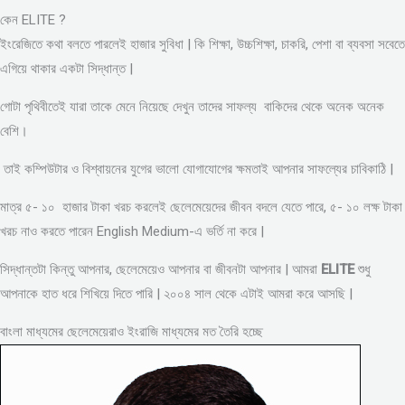
কেন ELITE ?
ইংরেজিতে কথা বলতে পারলেই হাজার সুবিধা | কি শিক্ষা, উচ্চশিক্ষা, চাকরি, পেশা বা ব্যবসা সবেতে
এগিয়ে থাকার একটা সিদ্ধান্ত |
গোটা পৃথিবীতেই যারা তাকে মেনে নিয়েছে দেখুন তাদের সাফল্য বাকিদের থেকে অনেক অনেক
বেশি।
তাই কম্পিউটার ও বিশ্বায়নের যুগের ভালো যোগাযোগের ক্ষমতাই আপনার সাফল্যের চাবিকাঠি |
মাত্র ৫- ১০ হাজার টাকা খরচ করলেই ছেলেমেয়েদের জীবন বদলে যেতে পারে, ৫- ১০ লক্ষ টাকা
খরচ নাও করতে পারেন English Medium-এ ভর্তি না করে |
সিদ্ধান্তটা কিন্তু আপনার, ছেলেমেয়েও আপনার বা জীবনটা আপনার | আমরা
ELITE
শুধু
আপনাকে হাত ধরে শিখিয়ে দিতে পারি | ২০০৪ সাল থেকে এটাই আমরা করে আসছি |
বাংলা মাধ্যমের ছেলেমেয়েরাও ইংরাজি মাধ্যমের মত তৈরি হচ্ছে