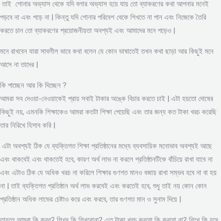
তাই শোনার অভ্যাস থেকে যদি বলার অভ্যাস হয়ে যায় তো ব্যাকরণের কথা আপনার মনেই
পড়বে না এবং পড়ে না | কিন্তু যদি শোনার পরিবেশ থেকে শিখতে না পান এবং নিজেকে তৈরি
করতে চান তো ব্যাকরণের প্রয়োজনীয়তা অবশ্যই এবং আমাদের মনে পড়েও |
মনে রাখবেন যারা সাবলীল ভাবে কথা বলেন যে কোন ভাষাতেই তখন কথা ছাড়া আর কিছুই মনে
আসে না তাদের |
কি পাচ্ছেন আর কি দিচ্ছেন ?
আমরা সব দেওয়া-নেওয়াকেই প্রায় সবাই টাকার অঙ্কে বিচার করতে চাই | এটা হয়তো দোষের
কিছুই নয়, এমনকি শিক্ষাকেও আমরা কতটা শিক্ষা পেয়েছি এবং তার জন্য কত টাকা খরচ করেছি
তার নিরিখে হিসাব করি |
এটা অবশ্যই ঠিক যে ব্যক্তিগত শিক্ষা প্রতিষ্ঠানের মধ্যে ব্যবসায়িক মনোভাব অবশ্যই আছে
এবং থাকবেই এবং থাকতেই হবে, কারণ অর্থ লাভ না করলে প্রতিষ্ঠানটিকে বাঁচিয়ে রাখা যাবে না
এবং এটাও ঠিক যে অধিক খরচ না করিলে শিক্ষার গুণগত মানও বজায় রাখা সম্ভব হবে না বা হয়
না | তাই ব্যক্তিগত প্রতিষ্ঠান অর্থ লাভ করবেই এবং করতেই হবে, শুধু তাই নয় কোন কোন
প্রতিষ্ঠান অধিক লাভের চেষ্টাও করে এবং করবে, তার গুণগত মান ও সুনাম দিয়ে |
তাহলে আমরা কি করব? শিখব কি শিখবোনা? এত টাকা খরচ করবো কি করবো না? শিখে কি হবে