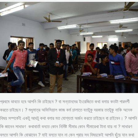
প্রথমে ভাবতে হবে আপনি কি চাইছেন ? বা সন্তানদের ইংরেজিতে কথা বলায় কতটা পারদর্শী
করতে চাইছেন। ? শুধুমাত্র অফিসিয়াল কাজ কর্ম চালাতে যতটুকু দরকার ততটুকু নাকি অনেক
বিষয় সম্পর্কেই একটু আধটু কথা বলার মত যোগ্যতা অর্জন করতে চাইছেন বা চাইবেন। ? আপনি
কি জানেন সাধারণ কথাবার্তা বলতে কোন নির্দিষ্ট সীমার কোন সীমারেখা টানা যায় না ? সাধারণ
বলতে আপনি কি বোঝাবেন ? যাই বলতে যান না কেন প্রায় সব বিষয়কেই আপনি ছুঁয়ে যান কথা