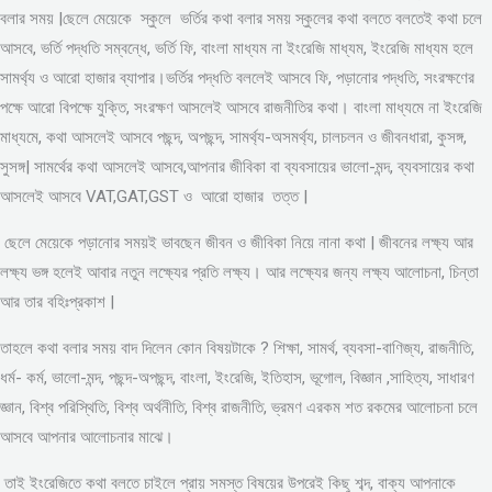
বলার সময় |ছেলে মেয়েকে স্কুলে ভর্তির কথা বলার সময় স্কুলের কথা বলতে বলতেই কথা চলে
আসবে, ভর্তি পদ্ধতি সম্বন্ধে, ভর্তি ফি, বাংলা মাধ্যম না ইংরেজি মাধ্যম, ইংরেজি মাধ্যম হলে
সামর্থ্য ও আরো হাজার ব্যাপার।ভর্তির পদ্ধতি বললেই আসবে ফি, পড়ানোর পদ্ধতি, সংরক্ষণের
পক্ষে আরো বিপক্ষে যুক্তি, সংরক্ষণ আসলেই আসবে রাজনীতির কথা। বাংলা মাধ্যমে না ইংরেজি
মাধ্যমে, কথা আসলেই আসবে পছন্দ, অপছন্দ, সামর্থ্য-অসমর্থ্য, চালচলন ও জীবনধারা, কুসঙ্গ,
সুসঙ্গ| সামর্থের কথা আসলেই আসবে,আপনার জীবিকা বা ব্যবসায়ের ভালো-মন্দ, ব্যবসায়ের কথা
আসলেই আসবে VAT,GAT,GST ও আরো হাজার তত্ত |
ছেলে মেয়েকে পড়ানোর সময়ই ভাবছেন জীবন ও জীবিকা নিয়ে নানা কথা | জীবনের লক্ষ্য আর
লক্ষ্য ভঙ্গ হলেই আবার নতুন লক্ষ্যের প্রতি লক্ষ্য। আর লক্ষ্যের জন্য লক্ষ্য আলোচনা, চিন্তা
আর তার বহিঃপ্রকাশ |
তাহলে কথা বলার সময় বাদ দিলেন কোন বিষয়টাকে ? শিক্ষা, সামর্থ, ব্যবসা-বাণিজ্য, রাজনীতি,
ধর্ম- কর্ম, ভালো-মন্দ, পছন্দ-অপছন্দ, বাংলা, ইংরেজি, ইতিহাস, ভূগোল, বিজ্ঞান ,সাহিত্য, সাধারণ
জ্ঞান, বিশ্ব পরিস্থিতি, বিশ্ব অর্থনীতি, বিশ্ব রাজনীতি, ভ্রমণ এরকম শত রকমের আলোচনা চলে
আসবে আপনার আলোচনার মাঝে।
তাই ইংরেজিতে কথা বলতে চাইলে প্রায় সমস্ত বিষয়ের উপরেই কিছু শব্দ, বাক্য আপনাকে