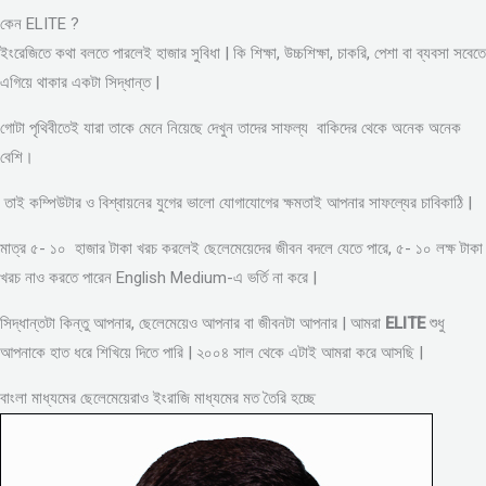
কেন ELITE ?
ইংরেজিতে কথা বলতে পারলেই হাজার সুবিধা | কি শিক্ষা, উচ্চশিক্ষা, চাকরি, পেশা বা ব্যবসা সবেতে
এগিয়ে থাকার একটা সিদ্ধান্ত |
গোটা পৃথিবীতেই যারা তাকে মেনে নিয়েছে দেখুন তাদের সাফল্য বাকিদের থেকে অনেক অনেক
বেশি।
তাই কম্পিউটার ও বিশ্বায়নের যুগের ভালো যোগাযোগের ক্ষমতাই আপনার সাফল্যের চাবিকাঠি |
মাত্র ৫- ১০ হাজার টাকা খরচ করলেই ছেলেমেয়েদের জীবন বদলে যেতে পারে, ৫- ১০ লক্ষ টাকা
খরচ নাও করতে পারেন English Medium-এ ভর্তি না করে |
সিদ্ধান্তটা কিন্তু আপনার, ছেলেমেয়েও আপনার বা জীবনটা আপনার | আমরা
ELITE
শুধু
আপনাকে হাত ধরে শিখিয়ে দিতে পারি | ২০০৪ সাল থেকে এটাই আমরা করে আসছি |
বাংলা মাধ্যমের ছেলেমেয়েরাও ইংরাজি মাধ্যমের মত তৈরি হচ্ছে