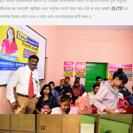
|যে সমস্ত অভিভাবকরা জানেন যে ইংরেজি কথোপকথন ভালো না জানলে বর্তমান যুগ অনুযায়ী
জীবনের বহু ক্ষেত্রেই প্রতিষ্ঠা পেতে অসুবিধা হবেই তারা আর দেরি না করে আজই
ELITE
এর
কর্মযজ্ঞ নিজের চোখে দেখে ও কানে শুনে ছেলেমেয়েদের ভর্তি করান |