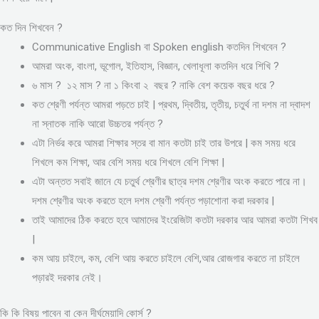
কত দিন শিখবেন ?
Communicative English বা Spoken english কতদিন শিখবেন ?
আমরা অংক, বাংলা, ভূগোল, ইতিহাস, বিজ্ঞান, খেলাধূলা কতদিন ধরে শিখি ?
৬ মাস ? ১২ মাস ? না ১ কিংবা ২ বছর ? নাকি বেশ কয়েক বছর ধরে ?
কত শ্রেণী পর্যন্ত আমরা পড়তে চাই | প্রথম, দ্বিতীয়, তৃতীয়, চতুর্থ না দশম না দ্বাদশ
না স্নাতক নাকি আরো উচ্চতর পর্যন্ত ?
এটা নির্ভর করে আমরা শিক্ষার স্তর বা মান কতটা চাই তার উপরে | কম সময় ধরে
শিখলে কম শিক্ষা, আর বেশি সময় ধরে শিখলে বেশি শিক্ষা |
এটা অন্তত সবাই জানে যে চতুর্থ শ্রেণীর ছাত্র দশম শ্রেণীর অংক করতে পারে না।
দশম শ্রেণীর অংক করতে হলে দশম শ্রেণী পর্যন্ত পড়াশোনা করা দরকার |
তাই আমাদের ঠিক করতে হবে আমাদের ইংরেজিটা কতটা দরকার আর আমরা কতটা শিখব
|
কম আয় চাইলে, কম, বেশি আয় করতে চাইলে বেশি,আর রোজগার করতে না চাইলে
পড়ারই দরকার নেই।
কি কি বিষয় পাবেন বা কেন দীর্ঘমেয়াদি কোর্স ?