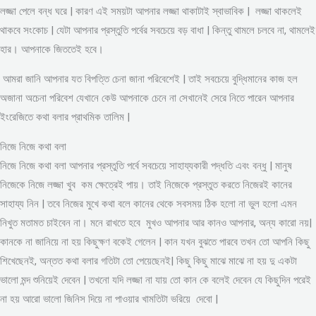
লজ্জা পেলে বন্ধ ঘরে | কারণ এই সময়টা আপনার লজ্জা থাকাটাই স্বাভাবিক | লজ্জা থাকলেই
থাকবে সংকোচ | যেটা আপনার প্রস্তুতি পর্বের সবচেয়ে বড় বাধা | কিন্তু থামলে চলবে না, থামলেই
হার। আপনাকে জিততেই হবে।
আমরা জানি আপনার যত বিপত্তি চেনা জানা পরিবেশেই | তাই সবচেয়ে বুদ্ধিমানের কাজ হল
অজানা অচেনা পরিবেশ যেখানে কেউ আপনাকে চেনে না সেখানেই সেরে নিতে পারেন আপনার
ইংরেজিতে কথা বলার প্রাথমিক তালিম |
নিজে নিজে কথা বলা
নিজে নিজে কথা বলা আপনার প্রস্তুতি পর্বে সবচেয়ে সাহায্যকারী পদ্ধতি এবং বন্ধু | মানুষ
নিজেকে নিজে লজ্জা খুব কম ক্ষেত্রেই পায়। তাই নিজেকে প্রস্তুত করতে নিজেরই কানের
সাহায্য নিন | তবে নিজের মুখে কথা বলে কানের থেকে সবসময় ঠিক হলো না ভুল হলো এমন
নিখুত মতামত চাইবেন না। মনে রাখতে হবে মুখও আপনার আর কানও আপনার, অন্য কারো নয়|
কানকে না জানিয়ে না হয় কিছুক্ষণ বকেই গেলেন | কান যখন বুঝতে পারবে তখন তো আপনি কিছু
শিখেছেনই, অন্তত কথা বলার গতিটা তো পেয়েছেনই| কিছু কিছু মাঝে মাঝে না হয় দু একটা
ভালো মন্দ শুনিয়েই দেবেন | তখনো যদি লজ্জা না যায় তো কান কে বলেই দেবেন যে কিছুদিন পরেই
না হয় আরো ভালো জিনিস দিয়ে না পাওয়ার খামতিটা ভরিয়ে দেবো |