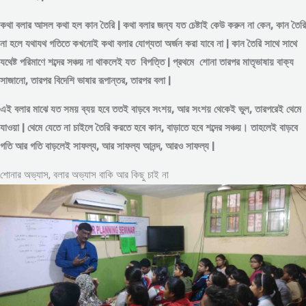
কথা বলার আসল কথা হল কান তৈরি | কথা বলার জন্য যত চেষ্টাই কেউ করুন না কেন, কান তৈরি
না হলে যথাযথ গতিতে কখনোই কথা বলার যোগ্যতা অর্জন করা যাবে না | কান তৈরি সাথে সাথে
যথেষ্ট পরিমাণে
শব্দের
সঞ্চয় না থাকলেই যত বিপত্তি | প্রথমে শোনা তারপর মাতৃভাষায় বাক্য
সাজানো, তারপর বিদেশি ভাষার রূপান্তর, তারপর বলা |
এই বলার মাঝে যত সময় ব্যয় হবে ততই বাড়বে সংশয়, আর সংশয় থেকেই ভুল, তারপরেই থেমে
যাওয়া | থেমে যেতে না চাইলে তৈরি করতে হবে কান, বাড়াতে হবে শব্দের সঞ্চয়। তাহলেই বাড়বে
গতি আর গতি বাড়লেই সাফল্য, আর সাফল্য আনন্দ, আরও সাফল্য |
শোনার অভ্যাস, বলার অভ্যাস বাকি আর কিছু চাই না