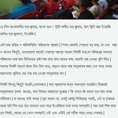
যে শিশু বাংলাভাষীর ঘরে জন্মায়, বাংলা বলে। হিন্দি ভাষীর ঘরে জন্মায়, বলে হিন্দি আর ইংরেজি
ভাসির ঘরে জন্মালে, ইংরেজি |
এটা তার বাড়ির ও পারিপার্শ্বিক পরিবেশের প্রভাব | শৈশব থেকেই শেখানো হয় বাবা, মা এবং আর
ও অনেক কিছুই, এলোমেলো ভাবেই।আস্তে আস্তে অবোধ শিশুটি বাবা,মা পরিবারের অনান্য
পরিজনের সঙ্গে ভাব বিনিময়ের চেষ্টা শুরু করে বাবা-মায়ের কাছ থেকেই ধার নেওয়া বুলি দিয়ে |
তারপর শিশুটি বাড়তে থাকে তিন তিল করে, বাড়তে থাকে তার মাতৃভাষার জ্ঞান এক সময় কথার
বাচালতায় ভুলিয়ে দেয় তার ধার নেওয়া মাতৃভাষার ঋণ |
শিশুটি কিন্তু কিছুই করেনি,তেমনভাবে | ভাব প্রকাশের জন্য অবলম্বন করেছিল নিজেরই
মাতৃভাষাকে |কথা শুনেছে, শুনে নিজের অজান্তে বুঝেছে ! কি বললে কি বলতে হবে তার সহজ
সমীকরণ | যা শুনেছে তাই বলছে | ভুল করলে যা, একটু আধটু শিখিয়েছে সবাই, এই যা |আমরা
বড়রা যদি শিশু হয়ে যায় সমাধান হতে পারে ইংরেজিতে কথা বলার সমস্যাটা | আর যারা শিশু তারা
তো শিশুই, তাদের তো কোন সমস্যাই নেই এবং এটাই তো সঠিক সময় ওদের শেখবার |