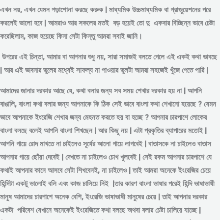
এখন নয়, এখন যেমন পড়াশোনা করছে করুক | মাধ্যমিক উচ্চমাধ্যমিক বা গ্রাজুয়েশনের পরে
করলেই ভালো হবে | আমরাও আর সকলের মতই বড় হয়েই তো দু একবার বিচ্ছিন্ন
ভাবে
চেষ্টা
করেছিলাম, কাজ হয়েছে কিনা সেটা কিন্তু আমরা সবাই জানি।
উপরের এই চিন্তা, আমার বা আপনার শুধু নয়, সারা সমাজই বলতে গেলে এই একই কথা ভাবছে
| আর এই ভাবনার ভুলের মধ্যেই সাফল্য না পাওয়ার ভুলটা আমরা সহজেই খুঁজে পেতে পারি |
আমাদের জানার দরকার আছে যে, কথা বলার জন্য সব সময় শেখার দরকার হয় না | আপনি
বাঙালি, বাংলা কথা বলার জন্য আপনাকে কি ঠিক সেই ভাবে বাংলা কথা শেখানো হয়েছে ? যেমন
ভাবে আপনাকে ইংরেজি শেখার জন্য মেহনত করতে হয় বা হচ্ছে ? আপনার চারপাশে লোকের
বাংলা বলছে বলেই আপনি বাংলা শিখছেন | আর কিছু নয় | এটা প্রকৃতির ব্যাপারের মতোই |
আপনি গায়ে রোদ মাখতে না চাইলেও সূর্যের আলো গায়ে লাগবেই | বাতাসকে না চাইলেও বাতাস
আপনার গায়ে ছোঁয়া দেবেই | দেখতে না চাইলেও চোখ খুলবেই | সেই রকম আপনার চারপাশে যে
কথাই আপনার কানে আসবে সেটা শিখবেনই, না চাইলেও | তাই আমরা অনেকে ইংরেজির চেয়ে
হিন্দিটা একটু ভালোই বলি এবং কাজ চালিয়ে নিই |তার কারণ বাংলা ভাষার পরেই হিন্দি ভাষাভাষী
মানুষ আমাদের চারপাশে অনেক বেশি, ইংরেজি ভাষাভাষী মানুষের চেয়ে | তাই আপনার দরকার
একটা পরিবেশ যেখানে অনেকেই ইংরেজিতে কথা বলছে অথবা বলার চেষ্টা চালিয়ে যাচ্ছে |