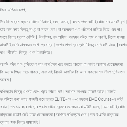
প্রিয় অভিভাবকগণ,
ইংরাজি মাধ্যম স্কুলের চাহিদা দিনদিনই বেড়ে চলেছে | বলতে গেলে এটা ইংরাজি মাধ্যমেরই যুগ |
তাই বলে সবার কিন্তু সাধ্য বা সাহস নেই | বা অনেকেই এই পরিবেশে মানিয়ে নিতে পারে না |
পরলে কিন্তু সুযোগ বেশিই | উচ্চশিক্ষা, বড় অফিস, রাজ্যের বাইরে পড়া বা চাকরি, বিদেশ যাওয়া
মানেই ইংরাজি মাধ্যমের বেশি প্রাধান্য | দেশের শিক্ষা ব্যবস্থাও কিন্তু সেদিকেই যাচ্ছে | বেশির
ভাগ পরীক্ষাই কিন্তু এখন ইংরেজিতে |
আপনি গরিব বা মধ্যবিত্ত বা লাখ লাখ টাকা খরচ করতে পারবেন না বলেই আপনার ছেলেমেয়েরা
কি অনেক পিছনে পড়ে থাকবে , এবং এই নিয়েই আপনিও কি অন্য সকলের মত ভীষণ দুশ্চিন্তায়
আছেন |
দুশ্চিন্তায় কিন্তু এখনই ভেঙে পড়ার কারণ নেই | সমাধান আপনার হাতেই আছে | আজই
ইংরাজিতে কথা বলায় পারদর্শী করে তুলতে ELITE-এর ২-৩ বছরের EME Course-এ ভর্তি
করান | গত ১০ বছর হাওড়ার প্রথম সারির স্কুলের ছেলেমেয়েরা এটাই করছে | অনেকটা ইংরাজি
মাধ্যমের মতোই তৈরি হচ্ছে ছেলেমেয়েরা | আপনার দুশ্চিন্তার শেষ | আর ইংরাজি মাধ্যমের
তুলনায় খরচ কিন্তু সামান্যই |