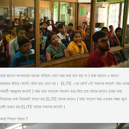
যারা জানেন কলকাতার অনেক অফিসে গেলে আর কথা বলা যায় না | যারা জানেন ও মানেন
রাজ্যের বাইরে গেলেই বোবা হয়ে যেতে হয়। ELITE -এর কোর্স এই সকলের জন্যই আর এদের
পরবর্তী প্রজন্মের জন্যই | আর যারা অন্যকে সাবধান করে দিতে চায় তাদের জন্যও |আর যারা
নিজেদের কথা নিজেরাই বলতে চায় ELITE তাদের জন্যও | যারা অন্তত আর একবার লজ্জা ভুলে
চেষ্টা করতে চায় ELITE তাদের সকলের জন্যই |
কারা শিখতে পারবে ?