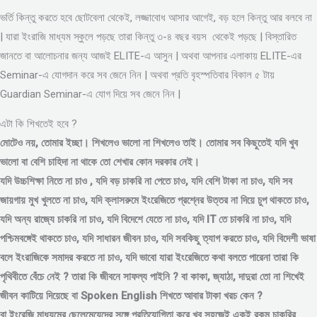
ভর্তি কিন্তু করতে হবে ছোটবেলা থেকেই, লজ্জাবোধ আসার আগেই, বড় হলে কিন্তু আর বলবে না
| যারা ইংরাজি মাধ্যম স্কুলে পড়ছে তারা কিন্তু ৩-৪ বছর বয়স থেকেই পড়ছে | বিস্তারিত
জানতে বা আলোচনার জন্য আজই ELITE-এ আসুন | অথবা আপনার এলাকায় ELITE-এর
Seminar-এ যোগদান করে সব জেনে নিন | অথবা প্রতি বৃহস্পতিবার বিকাল ৫ টায়
Guardian Seminar-এ যোগ দিয়ে সব জেনে নিন |
এটা কি শিখতেই হবে ?
মোটেও নয়, তোমার ইচ্ছা। শিখলেও ভালো না শিখলেও তাই। তোমার সব কিছুতেই যদি খুব
ভালো বা বেশি চাহিদা না থাকে তো শেখার কোন দরকার নেই।
যদি উচ্চশিক্ষা নিতে না চাও , যদি বড় চাকরি না পেতে চাও, যদি বেশি টাকা না চাও, যদি সব
জায়গায় মুখ খুলতে না চাও, যদি ক্লাসরুমে ইংরেজিতে প্রশ্নের উত্তর না দিয়ে চুপ থাকতে চাও,
যদি অন্য রাজ্যে চাকরি না চাও, যদি বিদেশে যেতে না চাও, যদি IT তে চাকরি না চাও, যদি
পশ্চিমবঙ্গেই থাকতে চাও, যদি সাধারন জীবন চাও, যদি সবকিছু ত্যাগ করতে চাও, যদি বিদেশী ভাষা
বলে ইংরাজিকে সমাদর করতে না চাও, যদি ভাবো যারা ইংরেজিতে কথা বলতে পারেনা তারা কি
পৃথিবীতে বেঁচে নেই ? তারা কি জীবনে সাফল্য পাইনি ? বা কাকা, জ্যাঠা, দাদুরা তো না শিখেই
জীবন কাটিয়ে দিয়েছে বা Spoken English শিখতে আবার টাকা খরচ কেন ?
বা ইংরেজি মাধ্যমের ছেলেমেয়েদের সঙ্গে প্রতিযোগিতা করে খুব সহজেই একই রকম চাকরির