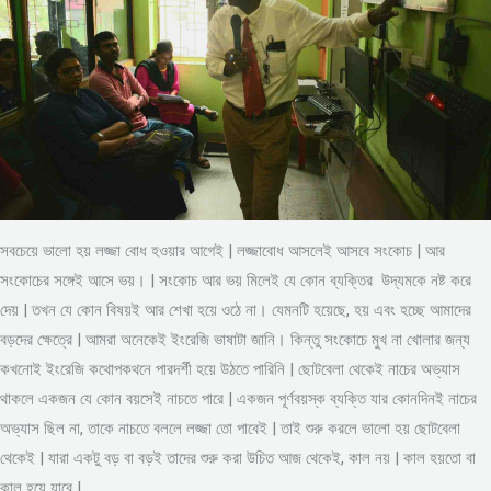
সবচেয়ে ভালো হয় লজ্জা বোধ হওয়ার আগেই | লজ্জাবোধ আসলেই আসবে সংকোচ | আর
সংকোচের সঙ্গেই আসে ভয়। | সংকোচ আর ভয় মিলেই যে কোন ব্যক্তির উদ্যমকে নষ্ট করে
দেয় | তখন যে কোন বিষয়ই আর শেখা হয়ে ওঠে না। যেমনটি হয়েছে, হয় এবং হচ্ছে আমাদের
বড়দের ক্ষেত্রে | আমরা অনেকেই ইংরেজি ভাষাটা জানি। কিন্তু সংকোচে মুখ না খোলার জন্য
কখনোই ইংরেজি কথোপকথনে পারদর্শী হয়ে উঠতে পারিনি | ছোটবেলা থেকেই নাচের অভ্যাস
থাকলে একজন যে কোন বয়সেই নাচতে পারে | একজন পূর্ণবয়স্ক ব্যক্তি যার কোনদিনই নাচের
অভ্যাস ছিল না, তাকে নাচতে বললে লজ্জা তো পাবেই | তাই শুরু করলে ভালো হয় ছোটবেলা
থেকেই | যারা একটু বড় বা বড়ই তাদের শুরু করা উচিত আজ থেকেই, কাল নয় | কাল হয়তো বা
কাল হয়ে যাবে |