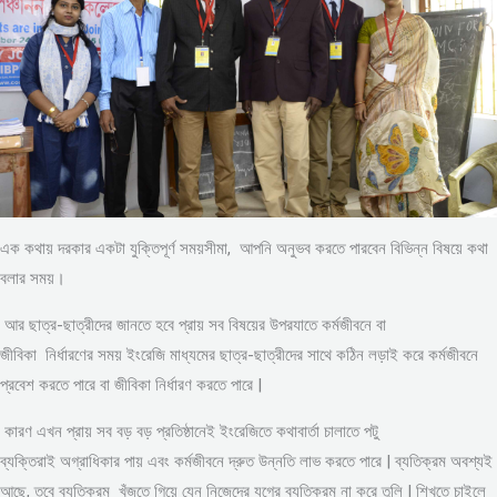
এক কথায় দরকার একটা যুক্তিপূর্ণ সময়সীমা, আপনি অনুভব করতে পারবেন বিভিন্ন বিষয়ে কথা
বলার সময়।
আর ছাত্র-ছাত্রীদের জানতে হবে প্রায় সব বিষয়ের উপরযাতে কর্মজীবনে বা
জীবিকা নির্ধারণের সময় ইংরেজি মাধ্যমের ছাত্র-ছাত্রীদের সাথে কঠিন লড়াই করে কর্মজীবনে
প্রবেশ করতে পারে বা জীবিকা নির্ধারণ করতে পারে |
কারণ এখন প্রায় সব বড় বড় প্রতিষ্ঠানেই ইংরেজিতে কথাবার্তা চালাতে পটু
ব্যক্তিরাই অগ্রাধিকার পায় এবং কর্মজীবনে দ্রুত উন্নতি লাভ করতে পারে | ব্যতিক্রম অবশ্যই
আছে, তবে ব্যতিক্রম খুঁজতে গিয়ে যেন নিজেদের যুগের ব্যতিক্রম না করে তুলি | শিখতে চাইলে