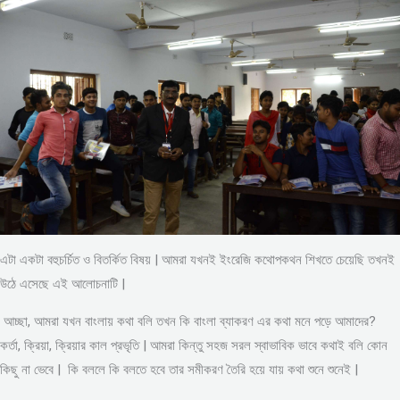
এটা একটা বহুচর্চিত ও বিতর্কিত বিষয় | আমরা যখনই ইংরেজি কথোপকথন শিখতে চেয়েছি তখনই
উঠে এসেছে এই আলোচনাটি |
আচ্ছা, আমরা যখন বাংলায় কথা বলি তখন কি বাংলা ব্যাকরণ এর কথা মনে পড়ে আমাদের?
কর্তা, ক্রিয়া, ক্রিয়ার কাল প্রভৃতি | আমরা কিন্তু সহজ সরল স্বাভাবিক ভাবে কথাই বলি কোন
কিছু না ভেবে | কি বললে কি বলতে হবে তার সমীকরণ তৈরি হয়ে যায় কথা শুনে শুনেই |