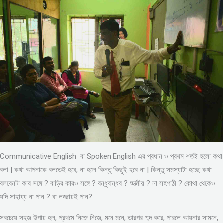
Communicative English বা Spoken English এর প্রধান ও প্রথম শর্তই হলো কথা
বলা | কথা আপনাকে বলতেই হবে, না হলে কিন্তু কিছুই হবে না | কিন্তু সমস্যাটা হচ্ছে কথা
বলবেনটা কার সঙ্গে ? বাড়ির কারও সঙ্গে ? বন্ধুবান্ধব ? আত্মীয় ? না সহপাঠী ? কোথা থেকেও
যদি সাহায্য না পান ? বা লজ্জায়ই পান?
সবচেয়ে সহজ উপায় হল, প্রথমে নিজে নিজে, মনে মনে, তারপর শব্দ করে, পারলে আয়নার সামনে,