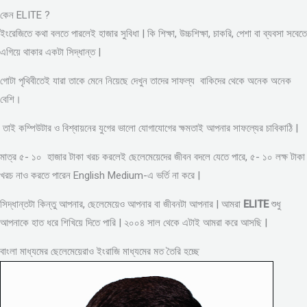
কেন ELITE ?
ইংরেজিতে কথা বলতে পারলেই হাজার সুবিধা | কি শিক্ষা, উচ্চশিক্ষা, চাকরি, পেশা বা ব্যবসা সবেতে
এগিয়ে থাকার একটা সিদ্ধান্ত |
গোটা পৃথিবীতেই যারা তাকে মেনে নিয়েছে দেখুন তাদের সাফল্য বাকিদের থেকে অনেক অনেক
বেশি।
তাই কম্পিউটার ও বিশ্বায়নের যুগের ভালো যোগাযোগের ক্ষমতাই আপনার সাফল্যের চাবিকাঠি |
মাত্র ৫- ১০ হাজার টাকা খরচ করলেই ছেলেমেয়েদের জীবন বদলে যেতে পারে, ৫- ১০ লক্ষ টাকা
খরচ নাও করতে পারেন English Medium-এ ভর্তি না করে |
সিদ্ধান্তটা কিন্তু আপনার, ছেলেমেয়েও আপনার বা জীবনটা আপনার | আমরা
ELITE
শুধু
আপনাকে হাত ধরে শিখিয়ে দিতে পারি | ২০০৪ সাল থেকে এটাই আমরা করে আসছি |
বাংলা মাধ্যমের ছেলেমেয়েরাও ইংরাজি মাধ্যমের মত তৈরি হচ্ছে