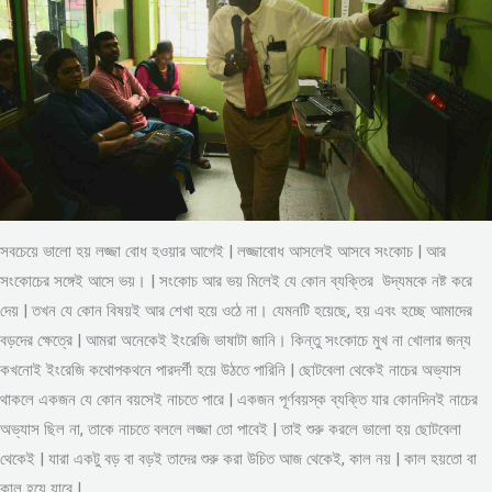
সবচেয়ে ভালো হয় লজ্জা বোধ হওয়ার আগেই | লজ্জাবোধ আসলেই আসবে সংকোচ | আর
সংকোচের সঙ্গেই আসে ভয়। | সংকোচ আর ভয় মিলেই যে কোন ব্যক্তির উদ্যমকে নষ্ট করে
দেয় | তখন যে কোন বিষয়ই আর শেখা হয়ে ওঠে না। যেমনটি হয়েছে, হয় এবং হচ্ছে আমাদের
বড়দের ক্ষেত্রে | আমরা অনেকেই ইংরেজি ভাষাটা জানি। কিন্তু সংকোচে মুখ না খোলার জন্য
কখনোই ইংরেজি কথোপকথনে পারদর্শী হয়ে উঠতে পারিনি | ছোটবেলা থেকেই নাচের অভ্যাস
থাকলে একজন যে কোন বয়সেই নাচতে পারে | একজন পূর্ণবয়স্ক ব্যক্তি যার কোনদিনই নাচের
অভ্যাস ছিল না, তাকে নাচতে বললে লজ্জা তো পাবেই | তাই শুরু করলে ভালো হয় ছোটবেলা
থেকেই | যারা একটু বড় বা বড়ই তাদের শুরু করা উচিত আজ থেকেই, কাল নয় | কাল হয়তো বা
কাল হয়ে যাবে |