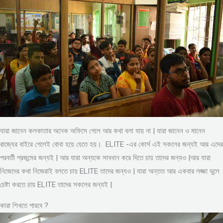
যারা জানেন কলকাতার অনেক অফিসে গেলে আর কথা বলা যায় না | যারা জানেন ও মানেন
রাজ্যের বাইরে গেলেই বোবা হয়ে যেতে হয়। ELITE -এর কোর্স এই সকলের জন্যই আর এদের
পরবর্তী প্রজন্মের জন্যই | আর যারা অন্যকে সাবধান করে দিতে চায় তাদের জন্যও |আর যারা
নিজেদের কথা নিজেরাই বলতে চায় ELITE তাদের জন্যও | যারা অন্তত আর একবার লজ্জা ভুলে
চেষ্টা করতে চায় ELITE তাদের সকলের জন্যই |
কারা শিখতে পারবে ?