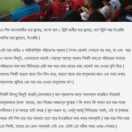
যে শিশু বাংলাভাষীর ঘরে জন্মায়, বাংলা বলে। হিন্দি ভাষীর ঘরে জন্মায়, বলে হিন্দি আর ইংরেজি
ভাসির ঘরে জন্মালে, ইংরেজি |
এটা তার বাড়ির ও পারিপার্শ্বিক পরিবেশের প্রভাব | শৈশব থেকেই শেখানো হয় বাবা, মা এবং আর
ও অনেক কিছুই, এলোমেলো ভাবেই।আস্তে আস্তে অবোধ শিশুটি বাবা,মা পরিবারের অনান্য
পরিজনের সঙ্গে ভাব বিনিময়ের চেষ্টা শুরু করে বাবা-মায়ের কাছ থেকেই ধার নেওয়া বুলি দিয়ে |
তারপর শিশুটি বাড়তে থাকে তিন তিল করে, বাড়তে থাকে তার মাতৃভাষার জ্ঞান এক সময় কথার
বাচালতায় ভুলিয়ে দেয় তার ধার নেওয়া মাতৃভাষার ঋণ |
শিশুটি কিন্তু কিছুই করেনি,তেমনভাবে | ভাব প্রকাশের জন্য অবলম্বন করেছিল নিজেরই
মাতৃভাষাকে |কথা শুনেছে, শুনে নিজের অজান্তে বুঝেছে ! কি বললে কি বলতে হবে তার সহজ
সমীকরণ | যা শুনেছে তাই বলছে | ভুল করলে যা, একটু আধটু শিখিয়েছে সবাই, এই যা |আমরা
বড়রা যদি শিশু হয়ে যায় সমাধান হতে পারে ইংরেজিতে কথা বলার সমস্যাটা | আর যারা শিশু তারা
তো শিশুই, তাদের তো কোন সমস্যাই নেই এবং এটাই তো সঠিক সময় ওদের শেখবার |