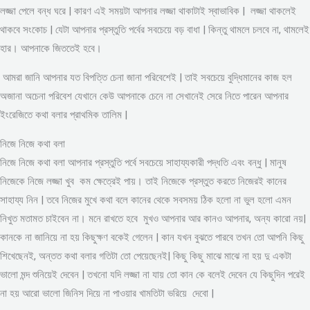
লজ্জা পেলে বন্ধ ঘরে | কারণ এই সময়টা আপনার লজ্জা থাকাটাই স্বাভাবিক | লজ্জা থাকলেই
থাকবে সংকোচ | যেটা আপনার প্রস্তুতি পর্বের সবচেয়ে বড় বাধা | কিন্তু থামলে চলবে না, থামলেই
হার। আপনাকে জিততেই হবে।
আমরা জানি আপনার যত বিপত্তি চেনা জানা পরিবেশেই | তাই সবচেয়ে বুদ্ধিমানের কাজ হল
অজানা অচেনা পরিবেশ যেখানে কেউ আপনাকে চেনে না সেখানেই সেরে নিতে পারেন আপনার
ইংরেজিতে কথা বলার প্রাথমিক তালিম |
নিজে নিজে কথা বলা
নিজে নিজে কথা বলা আপনার প্রস্তুতি পর্বে সবচেয়ে সাহায্যকারী পদ্ধতি এবং বন্ধু | মানুষ
নিজেকে নিজে লজ্জা খুব কম ক্ষেত্রেই পায়। তাই নিজেকে প্রস্তুত করতে নিজেরই কানের
সাহায্য নিন | তবে নিজের মুখে কথা বলে কানের থেকে সবসময় ঠিক হলো না ভুল হলো এমন
নিখুত মতামত চাইবেন না। মনে রাখতে হবে মুখও আপনার আর কানও আপনার, অন্য কারো নয়|
কানকে না জানিয়ে না হয় কিছুক্ষণ বকেই গেলেন | কান যখন বুঝতে পারবে তখন তো আপনি কিছু
শিখেছেনই, অন্তত কথা বলার গতিটা তো পেয়েছেনই| কিছু কিছু মাঝে মাঝে না হয় দু একটা
ভালো মন্দ শুনিয়েই দেবেন | তখনো যদি লজ্জা না যায় তো কান কে বলেই দেবেন যে কিছুদিন পরেই
না হয় আরো ভালো জিনিস দিয়ে না পাওয়ার খামতিটা ভরিয়ে দেবো |