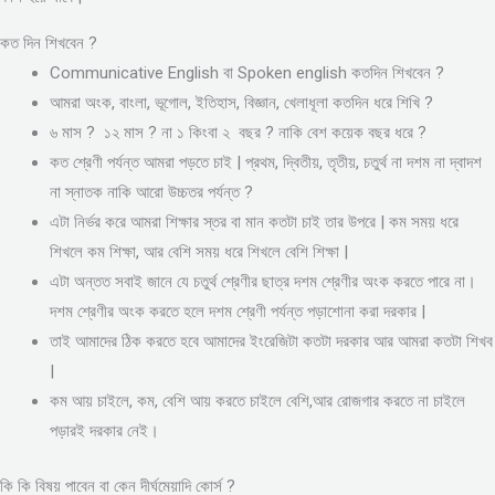
কত দিন শিখবেন ?
Communicative English বা Spoken english কতদিন শিখবেন ?
আমরা অংক, বাংলা, ভূগোল, ইতিহাস, বিজ্ঞান, খেলাধূলা কতদিন ধরে শিখি ?
৬ মাস ? ১২ মাস ? না ১ কিংবা ২ বছর ? নাকি বেশ কয়েক বছর ধরে ?
কত শ্রেণী পর্যন্ত আমরা পড়তে চাই | প্রথম, দ্বিতীয়, তৃতীয়, চতুর্থ না দশম না দ্বাদশ
না স্নাতক নাকি আরো উচ্চতর পর্যন্ত ?
এটা নির্ভর করে আমরা শিক্ষার স্তর বা মান কতটা চাই তার উপরে | কম সময় ধরে
শিখলে কম শিক্ষা, আর বেশি সময় ধরে শিখলে বেশি শিক্ষা |
এটা অন্তত সবাই জানে যে চতুর্থ শ্রেণীর ছাত্র দশম শ্রেণীর অংক করতে পারে না।
দশম শ্রেণীর অংক করতে হলে দশম শ্রেণী পর্যন্ত পড়াশোনা করা দরকার |
তাই আমাদের ঠিক করতে হবে আমাদের ইংরেজিটা কতটা দরকার আর আমরা কতটা শিখব
|
কম আয় চাইলে, কম, বেশি আয় করতে চাইলে বেশি,আর রোজগার করতে না চাইলে
পড়ারই দরকার নেই।
কি কি বিষয় পাবেন বা কেন দীর্ঘমেয়াদি কোর্স ?