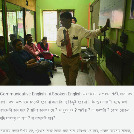
Communicative English বা Spoken English এর প্রধান ও প্রথম শর্তই হলো কথা
বলা | কথা আপনাকে বলতেই হবে, না হলে কিন্তু কিছুই হবে না | কিন্তু সমস্যাটা হচ্ছে কথা
বলবেনটা কার সঙ্গে ? বাড়ির কারও সঙ্গে ? বন্ধুবান্ধব ? আত্মীয় ? না সহপাঠী ? কোথা থেকেও
যদি সাহায্য না পান ? বা লজ্জায়ই পান?
সবচেয়ে সহজ উপায় হল, প্রথমে নিজে নিজে, মনে মনে, তারপর শব্দ করে, পারলে আয়নার সামনে,