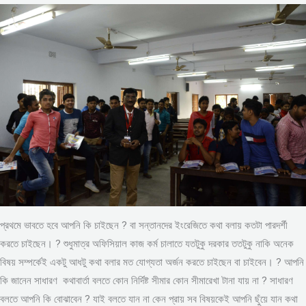
প্রথমে ভাবতে হবে আপনি কি চাইছেন ? বা সন্তানদের ইংরেজিতে কথা বলায় কতটা পারদর্শী
করতে চাইছেন। ? শুধুমাত্র অফিসিয়াল কাজ কর্ম চালাতে যতটুকু দরকার ততটুকু নাকি অনেক
বিষয় সম্পর্কেই একটু আধটু কথা বলার মত যোগ্যতা অর্জন করতে চাইছেন বা চাইবেন। ? আপনি
কি জানেন সাধারণ কথাবার্তা বলতে কোন নির্দিষ্ট সীমার কোন সীমারেখা টানা যায় না ? সাধারণ
বলতে আপনি কি বোঝাবেন ? যাই বলতে যান না কেন প্রায় সব বিষয়কেই আপনি ছুঁয়ে যান কথা