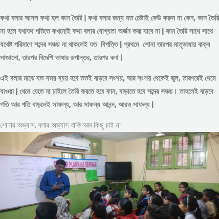
কথা বলার আসল কথা হল কান তৈরি | কথা বলার জন্য যত চেষ্টাই কেউ করুন না কেন, কান তৈরি
না হলে যথাযথ গতিতে কখনোই কথা বলার যোগ্যতা অর্জন করা যাবে না | কান তৈরি সাথে সাথে
যথেষ্ট পরিমাণে
শব্দের
সঞ্চয় না থাকলেই যত বিপত্তি | প্রথমে শোনা তারপর মাতৃভাষায় বাক্য
সাজানো, তারপর বিদেশি ভাষার রূপান্তর, তারপর বলা |
এই বলার মাঝে যত সময় ব্যয় হবে ততই বাড়বে সংশয়, আর সংশয় থেকেই ভুল, তারপরেই থেমে
যাওয়া | থেমে যেতে না চাইলে তৈরি করতে হবে কান, বাড়াতে হবে শব্দের সঞ্চয়। তাহলেই বাড়বে
গতি আর গতি বাড়লেই সাফল্য, আর সাফল্য আনন্দ, আরও সাফল্য |
শোনার অভ্যাস, বলার অভ্যাস বাকি আর কিছু চাই না