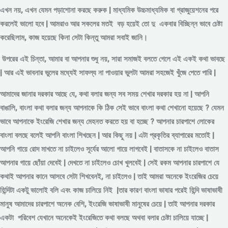
এখন নয়, এখন যেমন পড়াশোনা করছে করুক | মাধ্যমিক উচ্চমাধ্যমিক বা গ্রাজুয়েশনের পরে
করলেই ভালো হবে | আমরাও আর সকলের মতই বড় হয়েই তো দু একবার বিচ্ছিন্ন
ভাবে
চেষ্টা
করেছিলাম, কাজ হয়েছে কিনা সেটা কিন্তু আমরা সবাই জানি।
উপরের এই চিন্তা, আমার বা আপনার শুধু নয়, সারা সমাজই বলতে গেলে এই একই কথা ভাবছে
| আর এই ভাবনার ভুলের মধ্যেই সাফল্য না পাওয়ার ভুলটা আমরা সহজেই খুঁজে পেতে পারি |
আমাদের জানার দরকার আছে যে, কথা বলার জন্য সব সময় শেখার দরকার হয় না | আপনি
বাঙালি, বাংলা কথা বলার জন্য আপনাকে কি ঠিক সেই ভাবে বাংলা কথা শেখানো হয়েছে ? যেমন
ভাবে আপনাকে ইংরেজি শেখার জন্য মেহনত করতে হয় বা হচ্ছে ? আপনার চারপাশে লোকের
বাংলা বলছে বলেই আপনি বাংলা শিখছেন | আর কিছু নয় | এটা প্রকৃতির ব্যাপারের মতোই |
আপনি গায়ে রোদ মাখতে না চাইলেও সূর্যের আলো গায়ে লাগবেই | বাতাসকে না চাইলেও বাতাস
আপনার গায়ে ছোঁয়া দেবেই | দেখতে না চাইলেও চোখ খুলবেই | সেই রকম আপনার চারপাশে যে
কথাই আপনার কানে আসবে সেটা শিখবেনই, না চাইলেও | তাই আমরা অনেকে ইংরেজির চেয়ে
হিন্দিটা একটু ভালোই বলি এবং কাজ চালিয়ে নিই |তার কারণ বাংলা ভাষার পরেই হিন্দি ভাষাভাষী
মানুষ আমাদের চারপাশে অনেক বেশি, ইংরেজি ভাষাভাষী মানুষের চেয়ে | তাই আপনার দরকার
একটা পরিবেশ যেখানে অনেকেই ইংরেজিতে কথা বলছে অথবা বলার চেষ্টা চালিয়ে যাচ্ছে |