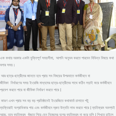
এক কথায় দরকার একটা যুক্তিপূর্ণ সময়সীমা, আপনি অনুভব করতে পারবেন বিভিন্ন বিষয়ে কথা
বলার সময়।
আর ছাত্র-ছাত্রীদের জানতে হবে প্রায় সব বিষয়ের উপরযাতে কর্মজীবনে বা
জীবিকা নির্ধারণের সময় ইংরেজি মাধ্যমের ছাত্র-ছাত্রীদের সাথে কঠিন লড়াই করে কর্মজীবনে
প্রবেশ করতে পারে বা জীবিকা নির্ধারণ করতে পারে |
কারণ এখন প্রায় সব বড় বড় প্রতিষ্ঠানেই ইংরেজিতে কথাবার্তা চালাতে পটু
ব্যক্তিরাই অগ্রাধিকার পায় এবং কর্মজীবনে দ্রুত উন্নতি লাভ করতে পারে | ব্যতিক্রম অবশ্যই
আছে, তবে ব্যতিক্রম খুঁজতে গিয়ে যেন নিজেদের যুগের ব্যতিক্রম না করে তুলি | শিখতে চাইলে