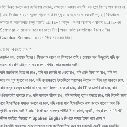
ভর্তি কিন্তু করতে হবে ছোটবেলা থেকেই, লজ্জাবোধ আসার আগেই, বড় হলে কিন্তু আর বলবে না
| যারা ইংরাজি মাধ্যম স্কুলে পড়ছে তারা কিন্তু ৩-৪ বছর বয়স থেকেই পড়ছে | বিস্তারিত
জানতে বা আলোচনার জন্য আজই ELITE-এ আসুন | অথবা আপনার এলাকায় ELITE-এর
Seminar-এ যোগদান করে সব জেনে নিন | অথবা প্রতি বৃহস্পতিবার বিকাল ৫ টায়
Guardian Seminar-এ যোগ দিয়ে সব জেনে নিন |
এটা কি শিখতেই হবে ?
মোটেও নয়, তোমার ইচ্ছা। শিখলেও ভালো না শিখলেও তাই। তোমার সব কিছুতেই যদি খুব
ভালো বা বেশি চাহিদা না থাকে তো শেখার কোন দরকার নেই।
যদি উচ্চশিক্ষা নিতে না চাও , যদি বড় চাকরি না পেতে চাও, যদি বেশি টাকা না চাও, যদি সব
জায়গায় মুখ খুলতে না চাও, যদি ক্লাসরুমে ইংরেজিতে প্রশ্নের উত্তর না দিয়ে চুপ থাকতে চাও,
যদি অন্য রাজ্যে চাকরি না চাও, যদি বিদেশে যেতে না চাও, যদি IT তে চাকরি না চাও, যদি
পশ্চিমবঙ্গেই থাকতে চাও, যদি সাধারন জীবন চাও, যদি সবকিছু ত্যাগ করতে চাও, যদি বিদেশী ভাষা
বলে ইংরাজিকে সমাদর করতে না চাও, যদি ভাবো যারা ইংরেজিতে কথা বলতে পারেনা তারা কি
পৃথিবীতে বেঁচে নেই ? তারা কি জীবনে সাফল্য পাইনি ? বা কাকা, জ্যাঠা, দাদুরা তো না শিখেই
জীবন কাটিয়ে দিয়েছে বা Spoken English শিখতে আবার টাকা খরচ কেন ?
বা ইংরেজি মাধ্যমের ছেলেমেয়েদের সঙ্গে প্রতিযোগিতা করে খুব সহজেই একই রকম চাকরির