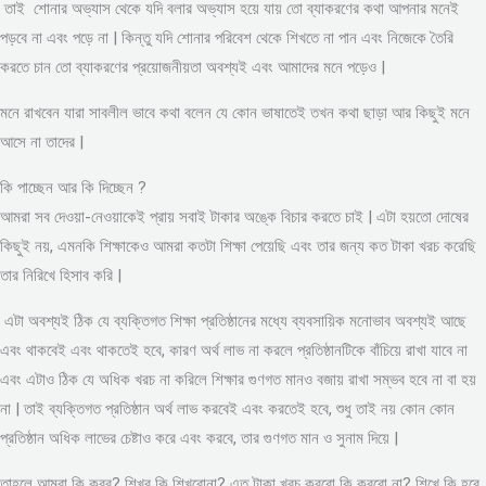
তাই শোনার অভ্যাস থেকে যদি বলার অভ্যাস হয়ে যায় তো ব্যাকরণের কথা আপনার মনেই
পড়বে না এবং পড়ে না | কিন্তু যদি শোনার পরিবেশ থেকে শিখতে না পান এবং নিজেকে তৈরি
করতে চান তো ব্যাকরণের প্রয়োজনীয়তা অবশ্যই এবং আমাদের মনে পড়েও |
মনে রাখবেন যারা সাবলীল ভাবে কথা বলেন যে কোন ভাষাতেই তখন কথা ছাড়া আর কিছুই মনে
আসে না তাদের |
কি পাচ্ছেন আর কি দিচ্ছেন ?
আমরা সব দেওয়া-নেওয়াকেই প্রায় সবাই টাকার অঙ্কে বিচার করতে চাই | এটা হয়তো দোষের
কিছুই নয়, এমনকি শিক্ষাকেও আমরা কতটা শিক্ষা পেয়েছি এবং তার জন্য কত টাকা খরচ করেছি
তার নিরিখে হিসাব করি |
এটা অবশ্যই ঠিক যে ব্যক্তিগত শিক্ষা প্রতিষ্ঠানের মধ্যে ব্যবসায়িক মনোভাব অবশ্যই আছে
এবং থাকবেই এবং থাকতেই হবে, কারণ অর্থ লাভ না করলে প্রতিষ্ঠানটিকে বাঁচিয়ে রাখা যাবে না
এবং এটাও ঠিক যে অধিক খরচ না করিলে শিক্ষার গুণগত মানও বজায় রাখা সম্ভব হবে না বা হয়
না | তাই ব্যক্তিগত প্রতিষ্ঠান অর্থ লাভ করবেই এবং করতেই হবে, শুধু তাই নয় কোন কোন
প্রতিষ্ঠান অধিক লাভের চেষ্টাও করে এবং করবে, তার গুণগত মান ও সুনাম দিয়ে |
তাহলে আমরা কি করব? শিখব কি শিখবোনা? এত টাকা খরচ করবো কি করবো না? শিখে কি হবে