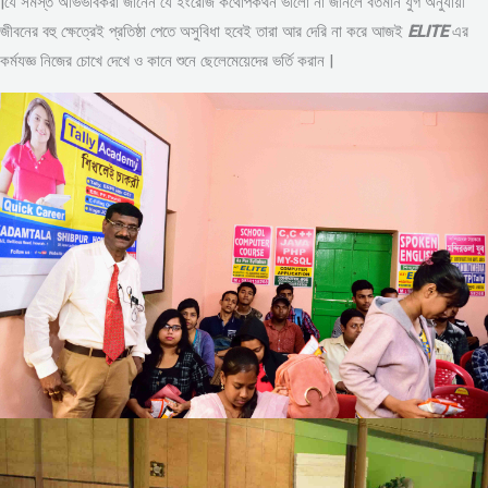
|যে সমস্ত অভিভাবকরা জানেন যে ইংরেজি কথোপকথন ভালো না জানলে বর্তমান যুগ অনুযায়ী
জীবনের বহু ক্ষেত্রেই প্রতিষ্ঠা পেতে অসুবিধা হবেই তারা আর দেরি না করে আজই
ELITE
এর
কর্মযজ্ঞ নিজের চোখে দেখে ও কানে শুনে ছেলেমেয়েদের ভর্তি করান |