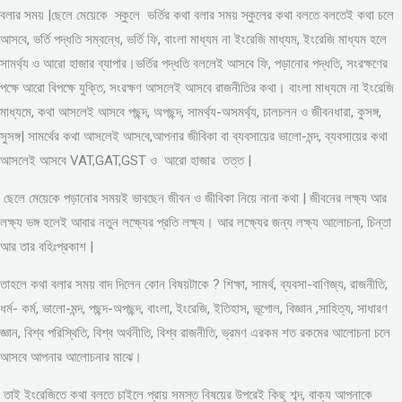
বলার সময় |ছেলে মেয়েকে স্কুলে ভর্তির কথা বলার সময় স্কুলের কথা বলতে বলতেই কথা চলে
আসবে, ভর্তি পদ্ধতি সম্বন্ধে, ভর্তি ফি, বাংলা মাধ্যম না ইংরেজি মাধ্যম, ইংরেজি মাধ্যম হলে
সামর্থ্য ও আরো হাজার ব্যাপার।ভর্তির পদ্ধতি বললেই আসবে ফি, পড়ানোর পদ্ধতি, সংরক্ষণের
পক্ষে আরো বিপক্ষে যুক্তি, সংরক্ষণ আসলেই আসবে রাজনীতির কথা। বাংলা মাধ্যমে না ইংরেজি
মাধ্যমে, কথা আসলেই আসবে পছন্দ, অপছন্দ, সামর্থ্য-অসমর্থ্য, চালচলন ও জীবনধারা, কুসঙ্গ,
সুসঙ্গ| সামর্থের কথা আসলেই আসবে,আপনার জীবিকা বা ব্যবসায়ের ভালো-মন্দ, ব্যবসায়ের কথা
আসলেই আসবে VAT,GAT,GST ও আরো হাজার তত্ত |
ছেলে মেয়েকে পড়ানোর সময়ই ভাবছেন জীবন ও জীবিকা নিয়ে নানা কথা | জীবনের লক্ষ্য আর
লক্ষ্য ভঙ্গ হলেই আবার নতুন লক্ষ্যের প্রতি লক্ষ্য। আর লক্ষ্যের জন্য লক্ষ্য আলোচনা, চিন্তা
আর তার বহিঃপ্রকাশ |
তাহলে কথা বলার সময় বাদ দিলেন কোন বিষয়টাকে ? শিক্ষা, সামর্থ, ব্যবসা-বাণিজ্য, রাজনীতি,
ধর্ম- কর্ম, ভালো-মন্দ, পছন্দ-অপছন্দ, বাংলা, ইংরেজি, ইতিহাস, ভূগোল, বিজ্ঞান ,সাহিত্য, সাধারণ
জ্ঞান, বিশ্ব পরিস্থিতি, বিশ্ব অর্থনীতি, বিশ্ব রাজনীতি, ভ্রমণ এরকম শত রকমের আলোচনা চলে
আসবে আপনার আলোচনার মাঝে।
তাই ইংরেজিতে কথা বলতে চাইলে প্রায় সমস্ত বিষয়ের উপরেই কিছু শব্দ, বাক্য আপনাকে