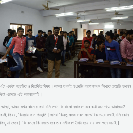
এটা একটা বহুচর্চিত ও বিতর্কিত বিষয় | আমরা যখনই ইংরেজি কথোপকথন শিখতে চেয়েছি তখনই
উঠে এসেছে এই আলোচনাটি |
আচ্ছা, আমরা যখন বাংলায় কথা বলি তখন কি বাংলা ব্যাকরণ এর কথা মনে পড়ে আমাদের?
কর্তা, ক্রিয়া, ক্রিয়ার কাল প্রভৃতি | আমরা কিন্তু সহজ সরল স্বাভাবিক ভাবে কথাই বলি কোন
কিছু না ভেবে | কি বললে কি বলতে হবে তার সমীকরণ তৈরি হয়ে যায় কথা শুনে শুনেই |