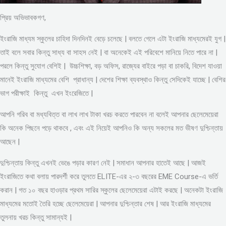
প্রিয় অভিভাবকগণ,
ইংরাজি মাধ্যম স্কুলের চাহিদা দিনদিনই বেড়ে চলেছে | বলতে গেলে এটা ইংরাজি মাধ্যমেরই যুগ |
তাই বলে সবার কিন্তু সাধ্য বা সাহস নেই | বা অনেকেই এই পরিবেশে মানিয়ে নিতে পারে না |
পরলে কিন্তু সুযোগ বেশিই | উচ্চশিক্ষা, বড় অফিস, রাজ্যের বাইরে পড়া বা চাকরি, বিদেশ যাওয়া
মানেই ইংরাজি মাধ্যমের বেশি প্রাধান্য | দেশের শিক্ষা ব্যবস্থাও কিন্তু সেদিকেই যাচ্ছে | বেশির
ভাগ পরীক্ষাই কিন্তু এখন ইংরেজিতে |
আপনি গরিব বা মধ্যবিত্ত বা লাখ লাখ টাকা খরচ করতে পারবেন না বলেই আপনার ছেলেমেয়েরা
কি অনেক পিছনে পড়ে থাকবে , এবং এই নিয়েই আপনিও কি অন্য সকলের মত ভীষণ দুশ্চিন্তায়
আছেন |
দুশ্চিন্তায় কিন্তু এখনই ভেঙে পড়ার কারণ নেই | সমাধান আপনার হাতেই আছে | আজই
ইংরাজিতে কথা বলায় পারদর্শী করে তুলতে ELITE-এর ২-৩ বছরের EME Course-এ ভর্তি
করান | গত ১০ বছর হাওড়ার প্রথম সারির স্কুলের ছেলেমেয়েরা এটাই করছে | অনেকটা ইংরাজি
মাধ্যমের মতোই তৈরি হচ্ছে ছেলেমেয়েরা | আপনার দুশ্চিন্তার শেষ | আর ইংরাজি মাধ্যমের
তুলনায় খরচ কিন্তু সামান্যই |