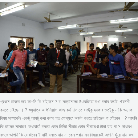
প্রথমে ভাবতে হবে আপনি কি চাইছেন ? বা সন্তানদের ইংরেজিতে কথা বলায় কতটা পারদর্শী
করতে চাইছেন। ? শুধুমাত্র অফিসিয়াল কাজ কর্ম চালাতে যতটুকু দরকার ততটুকু নাকি অনেক
বিষয় সম্পর্কেই একটু আধটু কথা বলার মত যোগ্যতা অর্জন করতে চাইছেন বা চাইবেন। ? আপনি
কি জানেন সাধারণ কথাবার্তা বলতে কোন নির্দিষ্ট সীমার কোন সীমারেখা টানা যায় না ? সাধারণ
বলতে আপনি কি বোঝাবেন ? যাই বলতে যান না কেন প্রায় সব বিষয়কেই আপনি ছুঁয়ে যান কথা