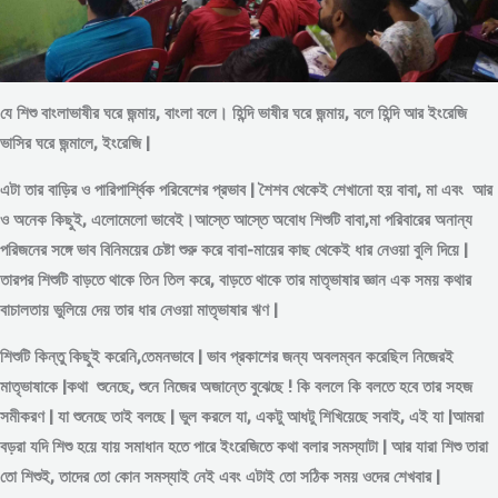
যে শিশু বাংলাভাষীর ঘরে জন্মায়, বাংলা বলে। হিন্দি ভাষীর ঘরে জন্মায়, বলে হিন্দি আর ইংরেজি
ভাসির ঘরে জন্মালে, ইংরেজি |
এটা তার বাড়ির ও পারিপার্শ্বিক পরিবেশের প্রভাব | শৈশব থেকেই শেখানো হয় বাবা, মা এবং আর
ও অনেক কিছুই, এলোমেলো ভাবেই।আস্তে আস্তে অবোধ শিশুটি বাবা,মা পরিবারের অনান্য
পরিজনের সঙ্গে ভাব বিনিময়ের চেষ্টা শুরু করে বাবা-মায়ের কাছ থেকেই ধার নেওয়া বুলি দিয়ে |
তারপর শিশুটি বাড়তে থাকে তিন তিল করে, বাড়তে থাকে তার মাতৃভাষার জ্ঞান এক সময় কথার
বাচালতায় ভুলিয়ে দেয় তার ধার নেওয়া মাতৃভাষার ঋণ |
শিশুটি কিন্তু কিছুই করেনি,তেমনভাবে | ভাব প্রকাশের জন্য অবলম্বন করেছিল নিজেরই
মাতৃভাষাকে |কথা শুনেছে, শুনে নিজের অজান্তে বুঝেছে ! কি বললে কি বলতে হবে তার সহজ
সমীকরণ | যা শুনেছে তাই বলছে | ভুল করলে যা, একটু আধটু শিখিয়েছে সবাই, এই যা |আমরা
বড়রা যদি শিশু হয়ে যায় সমাধান হতে পারে ইংরেজিতে কথা বলার সমস্যাটা | আর যারা শিশু তারা
তো শিশুই, তাদের তো কোন সমস্যাই নেই এবং এটাই তো সঠিক সময় ওদের শেখবার |