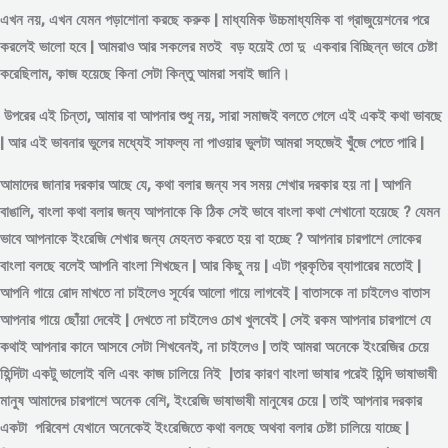
এখন নয়, এখন যেমন পড়াশোনা করছে করুক | মাধ্যমিক উচ্চমাধ্যমিক বা গ্রাজুয়েশনের পরে
করলেই ভালো হবে | আমরাও আর সকলের মতই বড় হয়েই তো দু একবার বিচ্ছিন্ন
ভাবে
চেষ্টা
করেছিলাম, কাজ হয়েছে কিনা সেটা কিন্তু আমরা সবাই জানি।
উপরের এই চিন্তা, আমার বা আপনার শুধু নয়, সারা সমাজই বলতে গেলে এই একই কথা ভাবছে
| আর এই ভাবনার ভুলের মধ্যেই সাফল্য না পাওয়ার ভুলটা আমরা সহজেই খুঁজে পেতে পারি |
আমাদের জানার দরকার আছে যে, কথা বলার জন্য সব সময় শেখার দরকার হয় না | আপনি
বাঙালি, বাংলা কথা বলার জন্য আপনাকে কি ঠিক সেই ভাবে বাংলা কথা শেখানো হয়েছে ? যেমন
ভাবে আপনাকে ইংরেজি শেখার জন্য মেহনত করতে হয় বা হচ্ছে ? আপনার চারপাশে লোকের
বাংলা বলছে বলেই আপনি বাংলা শিখছেন | আর কিছু নয় | এটা প্রকৃতির ব্যাপারের মতোই |
আপনি গায়ে রোদ মাখতে না চাইলেও সূর্যের আলো গায়ে লাগবেই | বাতাসকে না চাইলেও বাতাস
আপনার গায়ে ছোঁয়া দেবেই | দেখতে না চাইলেও চোখ খুলবেই | সেই রকম আপনার চারপাশে যে
কথাই আপনার কানে আসবে সেটা শিখবেনই, না চাইলেও | তাই আমরা অনেকে ইংরেজির চেয়ে
হিন্দিটা একটু ভালোই বলি এবং কাজ চালিয়ে নিই |তার কারণ বাংলা ভাষার পরেই হিন্দি ভাষাভাষী
মানুষ আমাদের চারপাশে অনেক বেশি, ইংরেজি ভাষাভাষী মানুষের চেয়ে | তাই আপনার দরকার
একটা পরিবেশ যেখানে অনেকেই ইংরেজিতে কথা বলছে অথবা বলার চেষ্টা চালিয়ে যাচ্ছে |