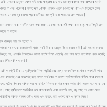
তাই শোনার অভ্যাস থেকে যদি বলার অভ্যাস হয়ে যায় তো ব্যাকরণের কথা আপনার মনেই
পড়বে না এবং পড়ে না | কিন্তু যদি শোনার পরিবেশ থেকে শিখতে না পান এবং নিজেকে তৈরি
করতে চান তো ব্যাকরণের প্রয়োজনীয়তা অবশ্যই এবং আমাদের মনে পড়েও |
মনে রাখবেন যারা সাবলীল ভাবে কথা বলেন যে কোন ভাষাতেই তখন কথা ছাড়া আর কিছুই মনে
আসে না তাদের |
কি পাচ্ছেন আর কি দিচ্ছেন ?
আমরা সব দেওয়া-নেওয়াকেই প্রায় সবাই টাকার অঙ্কে বিচার করতে চাই | এটা হয়তো দোষের
কিছুই নয়, এমনকি শিক্ষাকেও আমরা কতটা শিক্ষা পেয়েছি এবং তার জন্য কত টাকা খরচ করেছি
তার নিরিখে হিসাব করি |
এটা অবশ্যই ঠিক যে ব্যক্তিগত শিক্ষা প্রতিষ্ঠানের মধ্যে ব্যবসায়িক মনোভাব অবশ্যই আছে
এবং থাকবেই এবং থাকতেই হবে, কারণ অর্থ লাভ না করলে প্রতিষ্ঠানটিকে বাঁচিয়ে রাখা যাবে না
এবং এটাও ঠিক যে অধিক খরচ না করিলে শিক্ষার গুণগত মানও বজায় রাখা সম্ভব হবে না বা হয়
না | তাই ব্যক্তিগত প্রতিষ্ঠান অর্থ লাভ করবেই এবং করতেই হবে, শুধু তাই নয় কোন কোন
প্রতিষ্ঠান অধিক লাভের চেষ্টাও করে এবং করবে, তার গুণগত মান ও সুনাম দিয়ে |
তাহলে আমরা কি করব? শিখব কি শিখবোনা? এত টাকা খরচ করবো কি করবো না? শিখে কি হবে