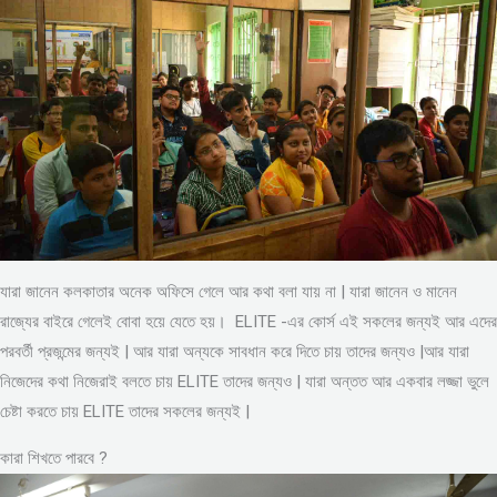
যারা জানেন কলকাতার অনেক অফিসে গেলে আর কথা বলা যায় না | যারা জানেন ও মানেন
রাজ্যের বাইরে গেলেই বোবা হয়ে যেতে হয়। ELITE -এর কোর্স এই সকলের জন্যই আর এদের
পরবর্তী প্রজন্মের জন্যই | আর যারা অন্যকে সাবধান করে দিতে চায় তাদের জন্যও |আর যারা
নিজেদের কথা নিজেরাই বলতে চায় ELITE তাদের জন্যও | যারা অন্তত আর একবার লজ্জা ভুলে
চেষ্টা করতে চায় ELITE তাদের সকলের জন্যই |
কারা শিখতে পারবে ?