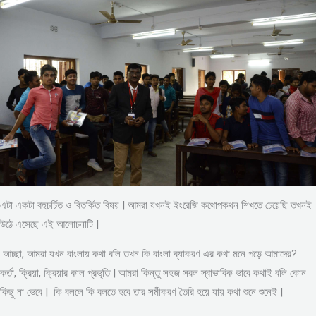
এটা একটা বহুচর্চিত ও বিতর্কিত বিষয় | আমরা যখনই ইংরেজি কথোপকথন শিখতে চেয়েছি তখনই
উঠে এসেছে এই আলোচনাটি |
আচ্ছা, আমরা যখন বাংলায় কথা বলি তখন কি বাংলা ব্যাকরণ এর কথা মনে পড়ে আমাদের?
কর্তা, ক্রিয়া, ক্রিয়ার কাল প্রভৃতি | আমরা কিন্তু সহজ সরল স্বাভাবিক ভাবে কথাই বলি কোন
কিছু না ভেবে | কি বললে কি বলতে হবে তার সমীকরণ তৈরি হয়ে যায় কথা শুনে শুনেই |