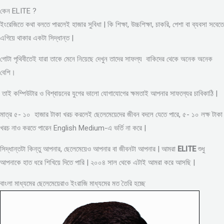
কেন ELITE ?
ইংরেজিতে কথা বলতে পারলেই হাজার সুবিধা | কি শিক্ষা, উচ্চশিক্ষা, চাকরি, পেশা বা ব্যবসা সবেতে
এগিয়ে থাকার একটা সিদ্ধান্ত |
গোটা পৃথিবীতেই যারা তাকে মেনে নিয়েছে দেখুন তাদের সাফল্য বাকিদের থেকে অনেক অনেক
বেশি।
তাই কম্পিউটার ও বিশ্বায়নের যুগের ভালো যোগাযোগের ক্ষমতাই আপনার সাফল্যের চাবিকাঠি |
মাত্র ৫- ১০ হাজার টাকা খরচ করলেই ছেলেমেয়েদের জীবন বদলে যেতে পারে, ৫- ১০ লক্ষ টাকা
খরচ নাও করতে পারেন English Medium-এ ভর্তি না করে |
সিদ্ধান্তটা কিন্তু আপনার, ছেলেমেয়েও আপনার বা জীবনটা আপনার | আমরা
ELITE
শুধু
আপনাকে হাত ধরে শিখিয়ে দিতে পারি | ২০০৪ সাল থেকে এটাই আমরা করে আসছি |
বাংলা মাধ্যমের ছেলেমেয়েরাও ইংরাজি মাধ্যমের মত তৈরি হচ্ছে