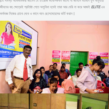
|যে সমস্ত অভিভাবকরা জানেন যে ইংরেজি কথোপকথন ভালো না জানলে বর্তমান যুগ অনুযায়ী
জীবনের বহু ক্ষেত্রেই প্রতিষ্ঠা পেতে অসুবিধা হবেই তারা আর দেরি না করে আজই
ELITE
এর
কর্মযজ্ঞ নিজের চোখে দেখে ও কানে শুনে ছেলেমেয়েদের ভর্তি করান |