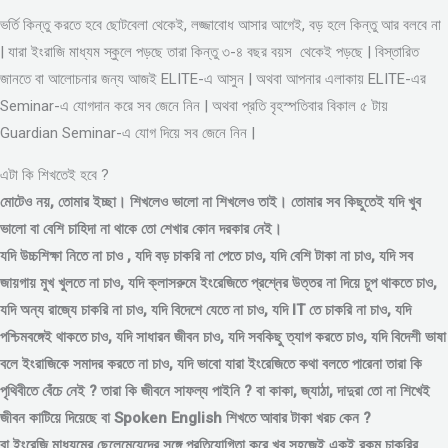
ভর্তি কিন্তু করতে হবে ছোটবেলা থেকেই, লজ্জাবোধ আসার আগেই, বড় হলে কিন্তু আর বলবে না
| যারা ইংরাজি মাধ্যম স্কুলে পড়ছে তারা কিন্তু ৩-৪ বছর বয়স থেকেই পড়ছে | বিস্তারিত
জানতে বা আলোচনার জন্য আজই ELITE-এ আসুন | অথবা আপনার এলাকায় ELITE-এর
Seminar-এ যোগদান করে সব জেনে নিন | অথবা প্রতি বৃহস্পতিবার বিকাল ৫ টায়
Guardian Seminar-এ যোগ দিয়ে সব জেনে নিন |
এটা কি শিখতেই হবে ?
মোটেও নয়, তোমার ইচ্ছা। শিখলেও ভালো না শিখলেও তাই। তোমার সব কিছুতেই যদি খুব
ভালো বা বেশি চাহিদা না থাকে তো শেখার কোন দরকার নেই।
যদি উচ্চশিক্ষা নিতে না চাও , যদি বড় চাকরি না পেতে চাও, যদি বেশি টাকা না চাও, যদি সব
জায়গায় মুখ খুলতে না চাও, যদি ক্লাসরুমে ইংরেজিতে প্রশ্নের উত্তর না দিয়ে চুপ থাকতে চাও,
যদি অন্য রাজ্যে চাকরি না চাও, যদি বিদেশে যেতে না চাও, যদি IT তে চাকরি না চাও, যদি
পশ্চিমবঙ্গেই থাকতে চাও, যদি সাধারন জীবন চাও, যদি সবকিছু ত্যাগ করতে চাও, যদি বিদেশী ভাষা
বলে ইংরাজিকে সমাদর করতে না চাও, যদি ভাবো যারা ইংরেজিতে কথা বলতে পারেনা তারা কি
পৃথিবীতে বেঁচে নেই ? তারা কি জীবনে সাফল্য পাইনি ? বা কাকা, জ্যাঠা, দাদুরা তো না শিখেই
জীবন কাটিয়ে দিয়েছে বা Spoken English শিখতে আবার টাকা খরচ কেন ?
বা ইংরেজি মাধ্যমের ছেলেমেয়েদের সঙ্গে প্রতিযোগিতা করে খুব সহজেই একই রকম চাকরির