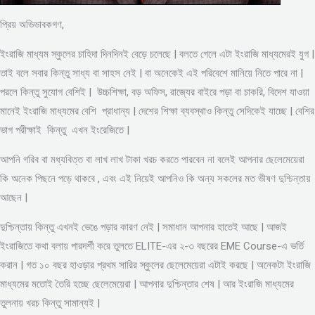
প্রিয় অভিভাবকগণ,
ইংরাজি মাধ্যম স্কুলের চাহিদা দিনদিনই বেড়ে চলেছে | বলতে গেলে এটা ইংরাজি মাধ্যমেরই যুগ |
তাই বলে সবার কিন্তু সাধ্য বা সাহস নেই | বা অনেকেই এই পরিবেশে মানিয়ে নিতে পারে না |
পরলে কিন্তু সুযোগ বেশিই | উচ্চশিক্ষা, বড় অফিস, রাজ্যের বাইরে পড়া বা চাকরি, বিদেশ যাওয়া
মানেই ইংরাজি মাধ্যমের বেশি প্রাধান্য | দেশের শিক্ষা ব্যবস্থাও কিন্তু সেদিকেই যাচ্ছে | বেশির
ভাগ পরীক্ষাই কিন্তু এখন ইংরেজিতে |
আপনি গরিব বা মধ্যবিত্ত বা লাখ লাখ টাকা খরচ করতে পারবেন না বলেই আপনার ছেলেমেয়েরা
কি অনেক পিছনে পড়ে থাকবে , এবং এই নিয়েই আপনিও কি অন্য সকলের মত ভীষণ দুশ্চিন্তায়
আছেন |
দুশ্চিন্তায় কিন্তু এখনই ভেঙে পড়ার কারণ নেই | সমাধান আপনার হাতেই আছে | আজই
ইংরাজিতে কথা বলায় পারদর্শী করে তুলতে ELITE-এর ২-৩ বছরের EME Course-এ ভর্তি
করান | গত ১০ বছর হাওড়ার প্রথম সারির স্কুলের ছেলেমেয়েরা এটাই করছে | অনেকটা ইংরাজি
মাধ্যমের মতোই তৈরি হচ্ছে ছেলেমেয়েরা | আপনার দুশ্চিন্তার শেষ | আর ইংরাজি মাধ্যমের
তুলনায় খরচ কিন্তু সামান্যই |