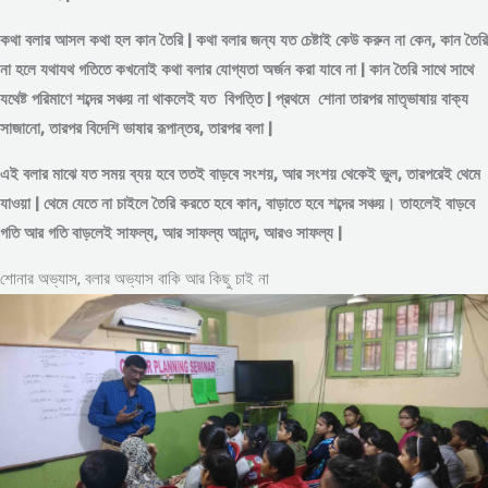
কথা বলার আসল কথা হল কান তৈরি | কথা বলার জন্য যত চেষ্টাই কেউ করুন না কেন, কান তৈরি
না হলে যথাযথ গতিতে কখনোই কথা বলার যোগ্যতা অর্জন করা যাবে না | কান তৈরি সাথে সাথে
যথেষ্ট পরিমাণে
শব্দের
সঞ্চয় না থাকলেই যত বিপত্তি | প্রথমে শোনা তারপর মাতৃভাষায় বাক্য
সাজানো, তারপর বিদেশি ভাষার রূপান্তর, তারপর বলা |
এই বলার মাঝে যত সময় ব্যয় হবে ততই বাড়বে সংশয়, আর সংশয় থেকেই ভুল, তারপরেই থেমে
যাওয়া | থেমে যেতে না চাইলে তৈরি করতে হবে কান, বাড়াতে হবে শব্দের সঞ্চয়। তাহলেই বাড়বে
গতি আর গতি বাড়লেই সাফল্য, আর সাফল্য আনন্দ, আরও সাফল্য |
শোনার অভ্যাস, বলার অভ্যাস বাকি আর কিছু চাই না