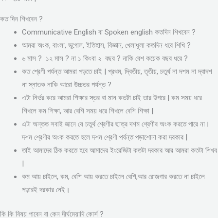
কত দিন শিখবেন ?
Communicative English বা Spoken english কতদিন শিখবেন ?
আমরা অংক, বাংলা, ভূগোল, ইতিহাস, বিজ্ঞান, খেলাধূলা কতদিন ধরে শিখি ?
৬ মাস ? ১২ মাস ? না ১ কিংবা ২ বছর ? নাকি বেশ কয়েক বছর ধরে ?
কত শ্রেণী পর্যন্ত আমরা পড়তে চাই | প্রথম, দ্বিতীয়, তৃতীয়, চতুর্থ না দশম না দ্বাদশ
না স্নাতক নাকি আরো উচ্চতর পর্যন্ত ?
এটা নির্ভর করে আমরা শিক্ষার স্তর বা মান কতটা চাই তার উপরে | কম সময় ধরে
শিখলে কম শিক্ষা, আর বেশি সময় ধরে শিখলে বেশি শিক্ষা |
এটা অন্তত সবাই জানে যে চতুর্থ শ্রেণীর ছাত্র দশম শ্রেণীর অংক করতে পারে না।
দশম শ্রেণীর অংক করতে হলে দশম শ্রেণী পর্যন্ত পড়াশোনা করা দরকার |
তাই আমাদের ঠিক করতে হবে আমাদের ইংরেজিটা কতটা দরকার আর আমরা কতটা শিখব
|
কম আয় চাইলে, কম, বেশি আয় করতে চাইলে বেশি,আর রোজগার করতে না চাইলে
পড়ারই দরকার নেই।
কি কি বিষয় পাবেন বা কেন দীর্ঘমেয়াদি কোর্স ?