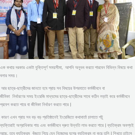
এক কথায় দরকার একটা যুক্তিপূর্ণ সময়সীমা, আপনি অনুভব করতে পারবেন বিভিন্ন বিষয়ে কথা
বলার সময়।
আর ছাত্র-ছাত্রীদের জানতে হবে প্রায় সব বিষয়ের উপরযাতে কর্মজীবনে বা
জীবিকা নির্ধারণের সময় ইংরেজি মাধ্যমের ছাত্র-ছাত্রীদের সাথে কঠিন লড়াই করে কর্মজীবনে
প্রবেশ করতে পারে বা জীবিকা নির্ধারণ করতে পারে |
কারণ এখন প্রায় সব বড় বড় প্রতিষ্ঠানেই ইংরেজিতে কথাবার্তা চালাতে পটু
ব্যক্তিরাই অগ্রাধিকার পায় এবং কর্মজীবনে দ্রুত উন্নতি লাভ করতে পারে | ব্যতিক্রম অবশ্যই
আছে, তবে ব্যতিক্রম খুঁজতে গিয়ে যেন নিজেদের যুগের ব্যতিক্রম না করে তুলি | শিখতে চাইলে