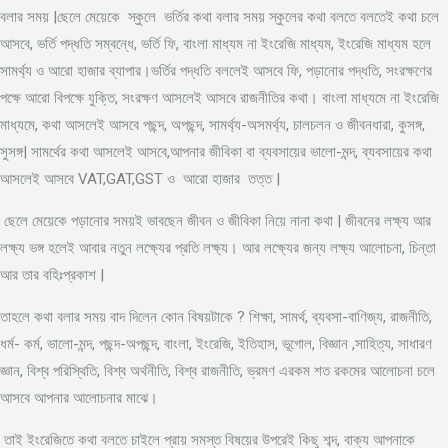
বলার সময় |ছেলে মেয়েকে স্কুলে ভর্তির কথা বলার সময় স্কুলের কথা বলতে বলতেই কথা চলে
আসবে, ভর্তি পদ্ধতি সম্বন্ধে, ভর্তি ফি, বাংলা মাধ্যম না ইংরেজি মাধ্যম, ইংরেজি মাধ্যম হলে
সামর্থ্য ও আরো হাজার ব্যাপার।ভর্তির পদ্ধতি বললেই আসবে ফি, পড়ানোর পদ্ধতি, সংরক্ষণের
পক্ষে আরো বিপক্ষে যুক্তি, সংরক্ষণ আসলেই আসবে রাজনীতির কথা। বাংলা মাধ্যমে না ইংরেজি
মাধ্যমে, কথা আসলেই আসবে পছন্দ, অপছন্দ, সামর্থ্য-অসমর্থ্য, চালচলন ও জীবনধারা, কুসঙ্গ,
সুসঙ্গ| সামর্থের কথা আসলেই আসবে,আপনার জীবিকা বা ব্যবসায়ের ভালো-মন্দ, ব্যবসায়ের কথা
আসলেই আসবে VAT,GAT,GST ও আরো হাজার তত্ত |
ছেলে মেয়েকে পড়ানোর সময়ই ভাবছেন জীবন ও জীবিকা নিয়ে নানা কথা | জীবনের লক্ষ্য আর
লক্ষ্য ভঙ্গ হলেই আবার নতুন লক্ষ্যের প্রতি লক্ষ্য। আর লক্ষ্যের জন্য লক্ষ্য আলোচনা, চিন্তা
আর তার বহিঃপ্রকাশ |
তাহলে কথা বলার সময় বাদ দিলেন কোন বিষয়টাকে ? শিক্ষা, সামর্থ, ব্যবসা-বাণিজ্য, রাজনীতি,
ধর্ম- কর্ম, ভালো-মন্দ, পছন্দ-অপছন্দ, বাংলা, ইংরেজি, ইতিহাস, ভূগোল, বিজ্ঞান ,সাহিত্য, সাধারণ
জ্ঞান, বিশ্ব পরিস্থিতি, বিশ্ব অর্থনীতি, বিশ্ব রাজনীতি, ভ্রমণ এরকম শত রকমের আলোচনা চলে
আসবে আপনার আলোচনার মাঝে।
তাই ইংরেজিতে কথা বলতে চাইলে প্রায় সমস্ত বিষয়ের উপরেই কিছু শব্দ, বাক্য আপনাকে