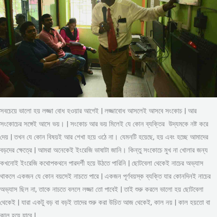
সবচেয়ে ভালো হয় লজ্জা বোধ হওয়ার আগেই | লজ্জাবোধ আসলেই আসবে সংকোচ | আর
সংকোচের সঙ্গেই আসে ভয়। | সংকোচ আর ভয় মিলেই যে কোন ব্যক্তির উদ্যমকে নষ্ট করে
দেয় | তখন যে কোন বিষয়ই আর শেখা হয়ে ওঠে না। যেমনটি হয়েছে, হয় এবং হচ্ছে আমাদের
বড়দের ক্ষেত্রে | আমরা অনেকেই ইংরেজি ভাষাটা জানি। কিন্তু সংকোচে মুখ না খোলার জন্য
কখনোই ইংরেজি কথোপকথনে পারদর্শী হয়ে উঠতে পারিনি | ছোটবেলা থেকেই নাচের অভ্যাস
থাকলে একজন যে কোন বয়সেই নাচতে পারে | একজন পূর্ণবয়স্ক ব্যক্তি যার কোনদিনই নাচের
অভ্যাস ছিল না, তাকে নাচতে বললে লজ্জা তো পাবেই | তাই শুরু করলে ভালো হয় ছোটবেলা
থেকেই | যারা একটু বড় বা বড়ই তাদের শুরু করা উচিত আজ থেকেই, কাল নয় | কাল হয়তো বা
কাল হয়ে যাবে |