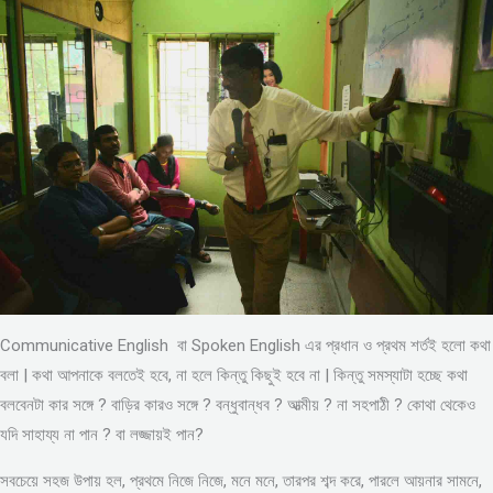
Communicative English বা Spoken English এর প্রধান ও প্রথম শর্তই হলো কথা
বলা | কথা আপনাকে বলতেই হবে, না হলে কিন্তু কিছুই হবে না | কিন্তু সমস্যাটা হচ্ছে কথা
বলবেনটা কার সঙ্গে ? বাড়ির কারও সঙ্গে ? বন্ধুবান্ধব ? আত্মীয় ? না সহপাঠী ? কোথা থেকেও
যদি সাহায্য না পান ? বা লজ্জায়ই পান?
সবচেয়ে সহজ উপায় হল, প্রথমে নিজে নিজে, মনে মনে, তারপর শব্দ করে, পারলে আয়নার সামনে,