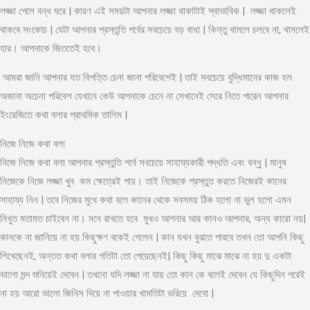
লজ্জা পেলে বন্ধ ঘরে | কারণ এই সময়টা আপনার লজ্জা থাকাটাই স্বাভাবিক | লজ্জা থাকলেই
থাকবে সংকোচ | যেটা আপনার প্রস্তুতি পর্বের সবচেয়ে বড় বাধা | কিন্তু থামলে চলবে না, থামলেই
হার। আপনাকে জিততেই হবে।
আমরা জানি আপনার যত বিপত্তি চেনা জানা পরিবেশেই | তাই সবচেয়ে বুদ্ধিমানের কাজ হল
অজানা অচেনা পরিবেশ যেখানে কেউ আপনাকে চেনে না সেখানেই সেরে নিতে পারেন আপনার
ইংরেজিতে কথা বলার প্রাথমিক তালিম |
নিজে নিজে কথা বলা
নিজে নিজে কথা বলা আপনার প্রস্তুতি পর্বে সবচেয়ে সাহায্যকারী পদ্ধতি এবং বন্ধু | মানুষ
নিজেকে নিজে লজ্জা খুব কম ক্ষেত্রেই পায়। তাই নিজেকে প্রস্তুত করতে নিজেরই কানের
সাহায্য নিন | তবে নিজের মুখে কথা বলে কানের থেকে সবসময় ঠিক হলো না ভুল হলো এমন
নিখুত মতামত চাইবেন না। মনে রাখতে হবে মুখও আপনার আর কানও আপনার, অন্য কারো নয়|
কানকে না জানিয়ে না হয় কিছুক্ষণ বকেই গেলেন | কান যখন বুঝতে পারবে তখন তো আপনি কিছু
শিখেছেনই, অন্তত কথা বলার গতিটা তো পেয়েছেনই| কিছু কিছু মাঝে মাঝে না হয় দু একটা
ভালো মন্দ শুনিয়েই দেবেন | তখনো যদি লজ্জা না যায় তো কান কে বলেই দেবেন যে কিছুদিন পরেই
না হয় আরো ভালো জিনিস দিয়ে না পাওয়ার খামতিটা ভরিয়ে দেবো |