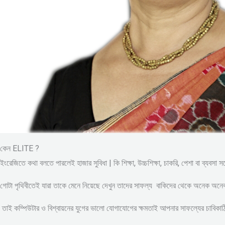
কেন ELITE ?
ইংরেজিতে কথা বলতে পারলেই হাজার সুবিধা | কি শিক্ষা, উচ্চশিক্ষা, চাকরি, পেশা বা ব্যবসা 
গোটা পৃথিবীতেই যারা তাকে মেনে নিয়েছে দেখুন তাদের সাফল্য বাকিদের থেকে অনেক অন
তাই কম্পিউটার ও বিশ্বায়নের যুগের ভালো যোগাযোগের ক্ষমতাই আপনার সাফল্যের চাবিকাঠি