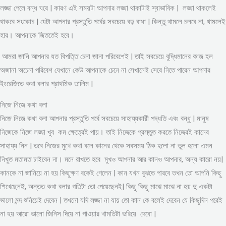
লজ্জা পেলে বন্ধ ঘরে | কারণ এই সময়টা আপনার লজ্জা থাকাটাই স্বাভাবিক | লজ্জা থাকলেই
থাকবে সংকোচ | যেটা আপনার প্রস্তুতি পর্বের সবচেয়ে বড় বাধা | কিন্তু থামলে চলবে না, থামলেই
হার। আপনাকে জিততেই হবে।
আমরা জানি আপনার যত বিপত্তি চেনা জানা পরিবেশেই | তাই সবচেয়ে বুদ্ধিমানের কাজ হল
অজানা অচেনা পরিবেশ যেখানে কেউ আপনাকে চেনে না সেখানেই সেরে নিতে পারেন আপনার
ইংরেজিতে কথা বলার প্রাথমিক তালিম |
নিজে নিজে কথা বলা
নিজে নিজে কথা বলা আপনার প্রস্তুতি পর্বে সবচেয়ে সাহায্যকারী পদ্ধতি এবং বন্ধু | মানুষ
নিজেকে নিজে লজ্জা খুব কম ক্ষেত্রেই পায়। তাই নিজেকে প্রস্তুত করতে নিজেরই কানের
সাহায্য নিন | তবে নিজের মুখে কথা বলে কানের থেকে সবসময় ঠিক হলো না ভুল হলো এমন
নিখুত মতামত চাইবেন না। মনে রাখতে হবে মুখও আপনার আর কানও আপনার, অন্য কারো নয়|
কানকে না জানিয়ে না হয় কিছুক্ষণ বকেই গেলেন | কান যখন বুঝতে পারবে তখন তো আপনি কিছু
শিখেছেনই, অন্তত কথা বলার গতিটা তো পেয়েছেনই| কিছু কিছু মাঝে মাঝে না হয় দু একটা
ভালো মন্দ শুনিয়েই দেবেন | তখনো যদি লজ্জা না যায় তো কান কে বলেই দেবেন যে কিছুদিন পরেই
না হয় আরো ভালো জিনিস দিয়ে না পাওয়ার খামতিটা ভরিয়ে দেবো |