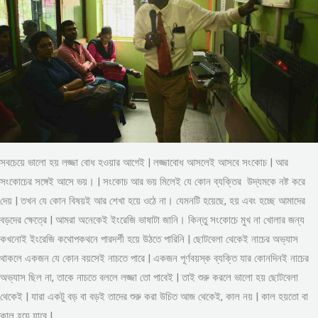
সবচেয়ে ভালো হয় লজ্জা বোধ হওয়ার আগেই | লজ্জাবোধ আসলেই আসবে সংকোচ | আর
সংকোচের সঙ্গেই আসে ভয়। | সংকোচ আর ভয় মিলেই যে কোন ব্যক্তির উদ্যমকে নষ্ট করে
দেয় | তখন যে কোন বিষয়ই আর শেখা হয়ে ওঠে না। যেমনটি হয়েছে, হয় এবং হচ্ছে আমাদের
বড়দের ক্ষেত্রে | আমরা অনেকেই ইংরেজি ভাষাটা জানি। কিন্তু সংকোচে মুখ না খোলার জন্য
কখনোই ইংরেজি কথোপকথনে পারদর্শী হয়ে উঠতে পারিনি | ছোটবেলা থেকেই নাচের অভ্যাস
থাকলে একজন যে কোন বয়সেই নাচতে পারে | একজন পূর্ণবয়স্ক ব্যক্তি যার কোনদিনই নাচের
অভ্যাস ছিল না, তাকে নাচতে বললে লজ্জা তো পাবেই | তাই শুরু করলে ভালো হয় ছোটবেলা
থেকেই | যারা একটু বড় বা বড়ই তাদের শুরু করা উচিত আজ থেকেই, কাল নয় | কাল হয়তো বা
কাল হয়ে যাবে |