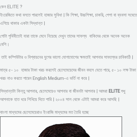
কেন ELITE ?
ইংরেজিতে কথা বলতে পারলেই হাজার সুবিধা | কি শিক্ষা, উচ্চশিক্ষা, চাকরি, পেশা বা ব্যবসা সবেতে
এগিয়ে থাকার একটা সিদ্ধান্ত |
গোটা পৃথিবীতেই যারা তাকে মেনে নিয়েছে দেখুন তাদের সাফল্য বাকিদের থেকে অনেক অনেক
বেশি।
তাই কম্পিউটার ও বিশ্বায়নের যুগের ভালো যোগাযোগের ক্ষমতাই আপনার সাফল্যের চাবিকাঠি |
মাত্র ৫- ১০ হাজার টাকা খরচ করলেই ছেলেমেয়েদের জীবন বদলে যেতে পারে, ৫- ১০ লক্ষ টাকা
খরচ নাও করতে পারেন English Medium-এ ভর্তি না করে |
সিদ্ধান্তটা কিন্তু আপনার, ছেলেমেয়েও আপনার বা জীবনটা আপনার | আমরা
ELITE
শুধু
আপনাকে হাত ধরে শিখিয়ে দিতে পারি | ২০০৪ সাল থেকে এটাই আমরা করে আসছি |
বাংলা মাধ্যমের ছেলেমেয়েরাও ইংরাজি মাধ্যমের মত তৈরি হচ্ছে