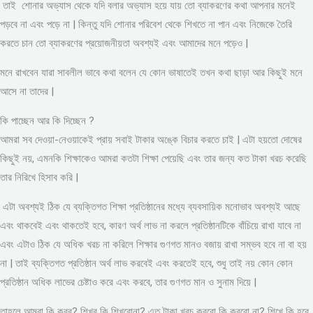
তাই শোনার অভ্যাস থেকে যদি বলার অভ্যাস হয়ে যায় তো ব্যাকরণের কথা আপনার মনেই
পড়বে না এবং পড়ে না | কিন্তু যদি শোনার পরিবেশ থেকে শিখতে না পান এবং নিজেকে তৈরি
করতে চান তো ব্যাকরণের প্রয়োজনীয়তা অবশ্যই এবং আমাদের মনে পড়েও |
মনে রাখবেন যারা সাবলীল ভাবে কথা বলেন যে কোন ভাষাতেই তখন কথা ছাড়া আর কিছুই মনে
আসে না তাদের |
কি পাচ্ছেন আর কি দিচ্ছেন ?
আমরা সব দেওয়া-নেওয়াকেই প্রায় সবাই টাকার অঙ্কে বিচার করতে চাই | এটা হয়তো দোষের
কিছুই নয়, এমনকি শিক্ষাকেও আমরা কতটা শিক্ষা পেয়েছি এবং তার জন্য কত টাকা খরচ করেছি
তার নিরিখে হিসাব করি |
এটা অবশ্যই ঠিক যে ব্যক্তিগত শিক্ষা প্রতিষ্ঠানের মধ্যে ব্যবসায়িক মনোভাব অবশ্যই আছে
এবং থাকবেই এবং থাকতেই হবে, কারণ অর্থ লাভ না করলে প্রতিষ্ঠানটিকে বাঁচিয়ে রাখা যাবে না
এবং এটাও ঠিক যে অধিক খরচ না করিলে শিক্ষার গুণগত মানও বজায় রাখা সম্ভব হবে না বা হয়
না | তাই ব্যক্তিগত প্রতিষ্ঠান অর্থ লাভ করবেই এবং করতেই হবে, শুধু তাই নয় কোন কোন
প্রতিষ্ঠান অধিক লাভের চেষ্টাও করে এবং করবে, তার গুণগত মান ও সুনাম দিয়ে |
তাহলে আমরা কি করব? শিখব কি শিখবোনা? এত টাকা খরচ করবো কি করবো না? শিখে কি হবে