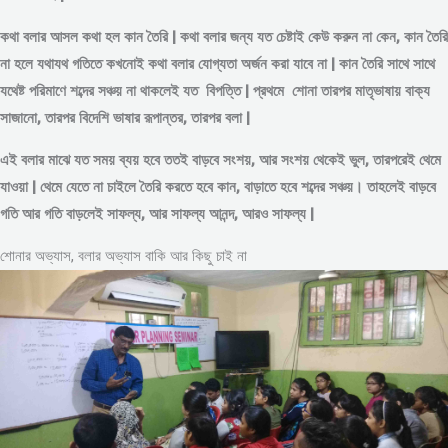
কথা বলার আসল কথা হল কান তৈরি | কথা বলার জন্য যত চেষ্টাই কেউ করুন না কেন, কান তৈরি
না হলে যথাযথ গতিতে কখনোই কথা বলার যোগ্যতা অর্জন করা যাবে না | কান তৈরি সাথে সাথে
যথেষ্ট পরিমাণে
শব্দের
সঞ্চয় না থাকলেই যত বিপত্তি | প্রথমে শোনা তারপর মাতৃভাষায় বাক্য
সাজানো, তারপর বিদেশি ভাষার রূপান্তর, তারপর বলা |
এই বলার মাঝে যত সময় ব্যয় হবে ততই বাড়বে সংশয়, আর সংশয় থেকেই ভুল, তারপরেই থেমে
যাওয়া | থেমে যেতে না চাইলে তৈরি করতে হবে কান, বাড়াতে হবে শব্দের সঞ্চয়। তাহলেই বাড়বে
গতি আর গতি বাড়লেই সাফল্য, আর সাফল্য আনন্দ, আরও সাফল্য |
শোনার অভ্যাস, বলার অভ্যাস বাকি আর কিছু চাই না