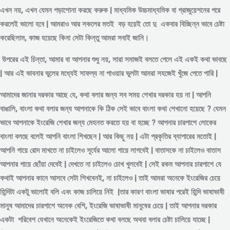
এখন নয়, এখন যেমন পড়াশোনা করছে করুক | মাধ্যমিক উচ্চমাধ্যমিক বা গ্রাজুয়েশনের পরে
করলেই ভালো হবে | আমরাও আর সকলের মতই বড় হয়েই তো দু একবার বিচ্ছিন্ন
ভাবে
চেষ্টা
করেছিলাম, কাজ হয়েছে কিনা সেটা কিন্তু আমরা সবাই জানি।
উপরের এই চিন্তা, আমার বা আপনার শুধু নয়, সারা সমাজই বলতে গেলে এই একই কথা ভাবছে
| আর এই ভাবনার ভুলের মধ্যেই সাফল্য না পাওয়ার ভুলটা আমরা সহজেই খুঁজে পেতে পারি |
আমাদের জানার দরকার আছে যে, কথা বলার জন্য সব সময় শেখার দরকার হয় না | আপনি
বাঙালি, বাংলা কথা বলার জন্য আপনাকে কি ঠিক সেই ভাবে বাংলা কথা শেখানো হয়েছে ? যেমন
ভাবে আপনাকে ইংরেজি শেখার জন্য মেহনত করতে হয় বা হচ্ছে ? আপনার চারপাশে লোকের
বাংলা বলছে বলেই আপনি বাংলা শিখছেন | আর কিছু নয় | এটা প্রকৃতির ব্যাপারের মতোই |
আপনি গায়ে রোদ মাখতে না চাইলেও সূর্যের আলো গায়ে লাগবেই | বাতাসকে না চাইলেও বাতাস
আপনার গায়ে ছোঁয়া দেবেই | দেখতে না চাইলেও চোখ খুলবেই | সেই রকম আপনার চারপাশে যে
কথাই আপনার কানে আসবে সেটা শিখবেনই, না চাইলেও | তাই আমরা অনেকে ইংরেজির চেয়ে
হিন্দিটা একটু ভালোই বলি এবং কাজ চালিয়ে নিই |তার কারণ বাংলা ভাষার পরেই হিন্দি ভাষাভাষী
মানুষ আমাদের চারপাশে অনেক বেশি, ইংরেজি ভাষাভাষী মানুষের চেয়ে | তাই আপনার দরকার
একটা পরিবেশ যেখানে অনেকেই ইংরেজিতে কথা বলছে অথবা বলার চেষ্টা চালিয়ে যাচ্ছে |