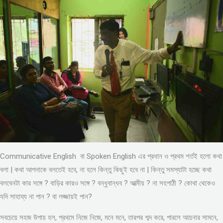
Communicative English বা Spoken English এর প্রধান ও প্রথম শর্তই হলো কথা
বলা | কথা আপনাকে বলতেই হবে, না হলে কিন্তু কিছুই হবে না | কিন্তু সমস্যাটা হচ্ছে কথা
বলবেনটা কার সঙ্গে ? বাড়ির কারও সঙ্গে ? বন্ধুবান্ধব ? আত্মীয় ? না সহপাঠী ? কোথা থেকেও
যদি সাহায্য না পান ? বা লজ্জায়ই পান?
সবচেয়ে সহজ উপায় হল, প্রথমে নিজে নিজে, মনে মনে, তারপর শব্দ করে, পারলে আয়নার সামনে,