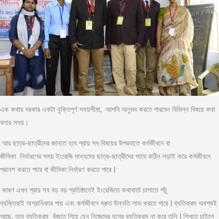
এক কথায় দরকার একটা যুক্তিপূর্ণ সময়সীমা, আপনি অনুভব করতে পারবেন বিভিন্ন বিষয়ে কথা
বলার সময়।
আর ছাত্র-ছাত্রীদের জানতে হবে প্রায় সব বিষয়ের উপরযাতে কর্মজীবনে বা
জীবিকা নির্ধারণের সময় ইংরেজি মাধ্যমের ছাত্র-ছাত্রীদের সাথে কঠিন লড়াই করে কর্মজীবনে
প্রবেশ করতে পারে বা জীবিকা নির্ধারণ করতে পারে |
কারণ এখন প্রায় সব বড় বড় প্রতিষ্ঠানেই ইংরেজিতে কথাবার্তা চালাতে পটু
ব্যক্তিরাই অগ্রাধিকার পায় এবং কর্মজীবনে দ্রুত উন্নতি লাভ করতে পারে | ব্যতিক্রম অবশ্যই
আছে, তবে ব্যতিক্রম খুঁজতে গিয়ে যেন নিজেদের যুগের ব্যতিক্রম না করে তুলি | শিখতে চাইলে