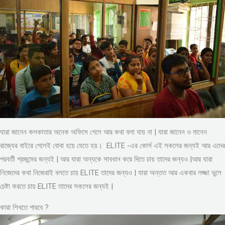
যারা জানেন কলকাতার অনেক অফিসে গেলে আর কথা বলা যায় না | যারা জানেন ও মানেন
রাজ্যের বাইরে গেলেই বোবা হয়ে যেতে হয়। ELITE -এর কোর্স এই সকলের জন্যই আর এদের
পরবর্তী প্রজন্মের জন্যই | আর যারা অন্যকে সাবধান করে দিতে চায় তাদের জন্যও |আর যারা
নিজেদের কথা নিজেরাই বলতে চায় ELITE তাদের জন্যও | যারা অন্তত আর একবার লজ্জা ভুলে
চেষ্টা করতে চায় ELITE তাদের সকলের জন্যই |
কারা শিখতে পারবে ?