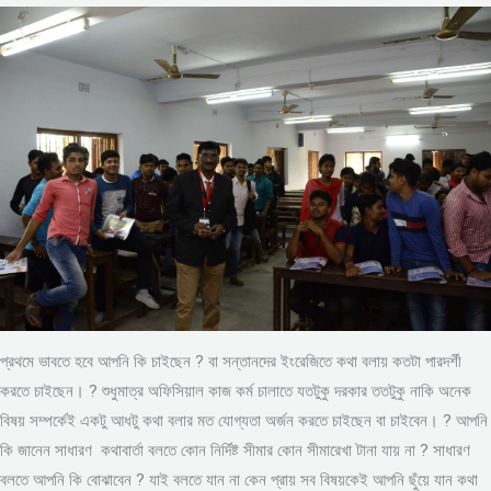
প্রথমে ভাবতে হবে আপনি কি চাইছেন ? বা সন্তানদের ইংরেজিতে কথা বলায় কতটা পারদর্শী
করতে চাইছেন। ? শুধুমাত্র অফিসিয়াল কাজ কর্ম চালাতে যতটুকু দরকার ততটুকু নাকি অনেক
বিষয় সম্পর্কেই একটু আধটু কথা বলার মত যোগ্যতা অর্জন করতে চাইছেন বা চাইবেন। ? আপনি
কি জানেন সাধারণ কথাবার্তা বলতে কোন নির্দিষ্ট সীমার কোন সীমারেখা টানা যায় না ? সাধারণ
বলতে আপনি কি বোঝাবেন ? যাই বলতে যান না কেন প্রায় সব বিষয়কেই আপনি ছুঁয়ে যান কথা