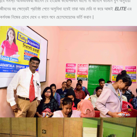
|যে সমস্ত অভিভাবকরা জানেন যে ইংরেজি কথোপকথন ভালো না জানলে বর্তমান যুগ অনুযায়ী
জীবনের বহু ক্ষেত্রেই প্রতিষ্ঠা পেতে অসুবিধা হবেই তারা আর দেরি না করে আজই
ELITE
এর
কর্মযজ্ঞ নিজের চোখে দেখে ও কানে শুনে ছেলেমেয়েদের ভর্তি করান |