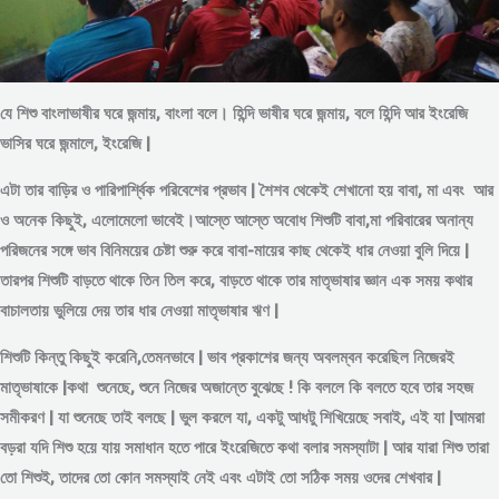
যে শিশু বাংলাভাষীর ঘরে জন্মায়, বাংলা বলে। হিন্দি ভাষীর ঘরে জন্মায়, বলে হিন্দি আর ইংরেজি
ভাসির ঘরে জন্মালে, ইংরেজি |
এটা তার বাড়ির ও পারিপার্শ্বিক পরিবেশের প্রভাব | শৈশব থেকেই শেখানো হয় বাবা, মা এবং আর
ও অনেক কিছুই, এলোমেলো ভাবেই।আস্তে আস্তে অবোধ শিশুটি বাবা,মা পরিবারের অনান্য
পরিজনের সঙ্গে ভাব বিনিময়ের চেষ্টা শুরু করে বাবা-মায়ের কাছ থেকেই ধার নেওয়া বুলি দিয়ে |
তারপর শিশুটি বাড়তে থাকে তিন তিল করে, বাড়তে থাকে তার মাতৃভাষার জ্ঞান এক সময় কথার
বাচালতায় ভুলিয়ে দেয় তার ধার নেওয়া মাতৃভাষার ঋণ |
শিশুটি কিন্তু কিছুই করেনি,তেমনভাবে | ভাব প্রকাশের জন্য অবলম্বন করেছিল নিজেরই
মাতৃভাষাকে |কথা শুনেছে, শুনে নিজের অজান্তে বুঝেছে ! কি বললে কি বলতে হবে তার সহজ
সমীকরণ | যা শুনেছে তাই বলছে | ভুল করলে যা, একটু আধটু শিখিয়েছে সবাই, এই যা |আমরা
বড়রা যদি শিশু হয়ে যায় সমাধান হতে পারে ইংরেজিতে কথা বলার সমস্যাটা | আর যারা শিশু তারা
তো শিশুই, তাদের তো কোন সমস্যাই নেই এবং এটাই তো সঠিক সময় ওদের শেখবার |