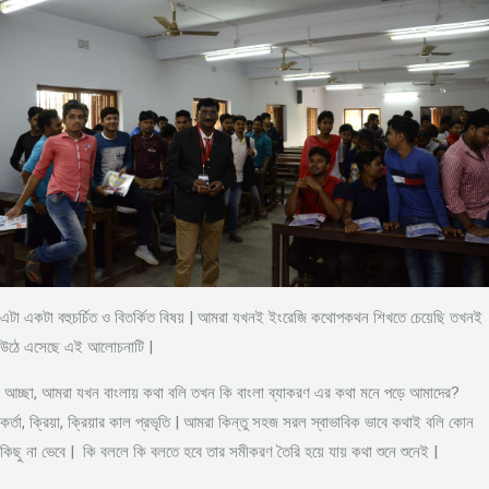
এটা একটা বহুচর্চিত ও বিতর্কিত বিষয় | আমরা যখনই ইংরেজি কথোপকথন শিখতে চেয়েছি তখনই
উঠে এসেছে এই আলোচনাটি |
আচ্ছা, আমরা যখন বাংলায় কথা বলি তখন কি বাংলা ব্যাকরণ এর কথা মনে পড়ে আমাদের?
কর্তা, ক্রিয়া, ক্রিয়ার কাল প্রভৃতি | আমরা কিন্তু সহজ সরল স্বাভাবিক ভাবে কথাই বলি কোন
কিছু না ভেবে | কি বললে কি বলতে হবে তার সমীকরণ তৈরি হয়ে যায় কথা শুনে শুনেই |