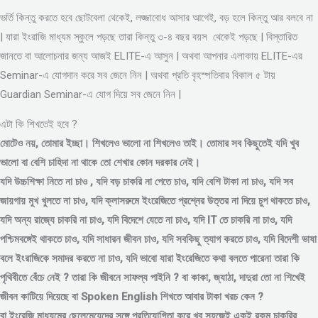
ভর্তি কিন্তু করতে হবে ছোটবেলা থেকেই, লজ্জাবোধ আসার আগেই, বড় হলে কিন্তু আর বলবে না
| যারা ইংরাজি মাধ্যম স্কুলে পড়ছে তারা কিন্তু ৩-৪ বছর বয়স থেকেই পড়ছে | বিস্তারিত
জানতে বা আলোচনার জন্য আজই ELITE-এ আসুন | অথবা আপনার এলাকায় ELITE-এর
Seminar-এ যোগদান করে সব জেনে নিন | অথবা প্রতি বৃহস্পতিবার বিকাল ৫ টায়
Guardian Seminar-এ যোগ দিয়ে সব জেনে নিন |
এটা কি শিখতেই হবে ?
মোটেও নয়, তোমার ইচ্ছা। শিখলেও ভালো না শিখলেও তাই। তোমার সব কিছুতেই যদি খুব
ভালো বা বেশি চাহিদা না থাকে তো শেখার কোন দরকার নেই।
যদি উচ্চশিক্ষা নিতে না চাও , যদি বড় চাকরি না পেতে চাও, যদি বেশি টাকা না চাও, যদি সব
জায়গায় মুখ খুলতে না চাও, যদি ক্লাসরুমে ইংরেজিতে প্রশ্নের উত্তর না দিয়ে চুপ থাকতে চাও,
যদি অন্য রাজ্যে চাকরি না চাও, যদি বিদেশে যেতে না চাও, যদি IT তে চাকরি না চাও, যদি
পশ্চিমবঙ্গেই থাকতে চাও, যদি সাধারন জীবন চাও, যদি সবকিছু ত্যাগ করতে চাও, যদি বিদেশী ভাষা
বলে ইংরাজিকে সমাদর করতে না চাও, যদি ভাবো যারা ইংরেজিতে কথা বলতে পারেনা তারা কি
পৃথিবীতে বেঁচে নেই ? তারা কি জীবনে সাফল্য পাইনি ? বা কাকা, জ্যাঠা, দাদুরা তো না শিখেই
জীবন কাটিয়ে দিয়েছে বা Spoken English শিখতে আবার টাকা খরচ কেন ?
বা ইংরেজি মাধ্যমের ছেলেমেয়েদের সঙ্গে প্রতিযোগিতা করে খুব সহজেই একই রকম চাকরির