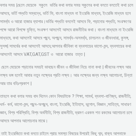
বলার সময় |ছেলে মেয়েকে স্কুলে ভর্তির কথা বলার সময় স্কুলের কথা বলতে বলতেই কথা চলে
আসবে, ভর্তি পদ্ধতি সম্বন্ধে, ভর্তি ফি, বাংলা মাধ্যম না ইংরেজি মাধ্যম, ইংরেজি মাধ্যম হলে
সামর্থ্য ও আরো হাজার ব্যাপার।ভর্তির পদ্ধতি বললেই আসবে ফি, পড়ানোর পদ্ধতি, সংরক্ষণের
পক্ষে আরো বিপক্ষে যুক্তি, সংরক্ষণ আসলেই আসবে রাজনীতির কথা। বাংলা মাধ্যমে না ইংরেজি
মাধ্যমে, কথা আসলেই আসবে পছন্দ, অপছন্দ, সামর্থ্য-অসমর্থ্য, চালচলন ও জীবনধারা, কুসঙ্গ,
সুসঙ্গ| সামর্থের কথা আসলেই আসবে,আপনার জীবিকা বা ব্যবসায়ের ভালো-মন্দ, ব্যবসায়ের কথা
আসলেই আসবে VAT,GAT,GST ও আরো হাজার তত্ত |
ছেলে মেয়েকে পড়ানোর সময়ই ভাবছেন জীবন ও জীবিকা নিয়ে নানা কথা | জীবনের লক্ষ্য আর
লক্ষ্য ভঙ্গ হলেই আবার নতুন লক্ষ্যের প্রতি লক্ষ্য। আর লক্ষ্যের জন্য লক্ষ্য আলোচনা, চিন্তা
আর তার বহিঃপ্রকাশ |
তাহলে কথা বলার সময় বাদ দিলেন কোন বিষয়টাকে ? শিক্ষা, সামর্থ, ব্যবসা-বাণিজ্য, রাজনীতি,
ধর্ম- কর্ম, ভালো-মন্দ, পছন্দ-অপছন্দ, বাংলা, ইংরেজি, ইতিহাস, ভূগোল, বিজ্ঞান ,সাহিত্য, সাধারণ
জ্ঞান, বিশ্ব পরিস্থিতি, বিশ্ব অর্থনীতি, বিশ্ব রাজনীতি, ভ্রমণ এরকম শত রকমের আলোচনা চলে
আসবে আপনার আলোচনার মাঝে।
তাই ইংরেজিতে কথা বলতে চাইলে প্রায় সমস্ত বিষয়ের উপরেই কিছু শব্দ, বাক্য আপনাকে