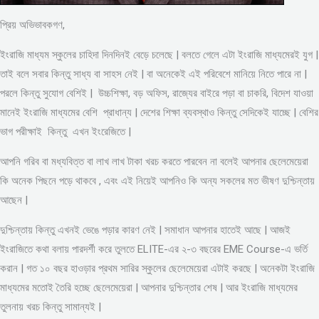
প্রিয় অভিভাবকগণ,
ইংরাজি মাধ্যম স্কুলের চাহিদা দিনদিনই বেড়ে চলেছে | বলতে গেলে এটা ইংরাজি মাধ্যমেরই যুগ |
তাই বলে সবার কিন্তু সাধ্য বা সাহস নেই | বা অনেকেই এই পরিবেশে মানিয়ে নিতে পারে না |
পরলে কিন্তু সুযোগ বেশিই | উচ্চশিক্ষা, বড় অফিস, রাজ্যের বাইরে পড়া বা চাকরি, বিদেশ যাওয়া
মানেই ইংরাজি মাধ্যমের বেশি প্রাধান্য | দেশের শিক্ষা ব্যবস্থাও কিন্তু সেদিকেই যাচ্ছে | বেশির
ভাগ পরীক্ষাই কিন্তু এখন ইংরেজিতে |
আপনি গরিব বা মধ্যবিত্ত বা লাখ লাখ টাকা খরচ করতে পারবেন না বলেই আপনার ছেলেমেয়েরা
কি অনেক পিছনে পড়ে থাকবে , এবং এই নিয়েই আপনিও কি অন্য সকলের মত ভীষণ দুশ্চিন্তায়
আছেন |
দুশ্চিন্তায় কিন্তু এখনই ভেঙে পড়ার কারণ নেই | সমাধান আপনার হাতেই আছে | আজই
ইংরাজিতে কথা বলায় পারদর্শী করে তুলতে ELITE-এর ২-৩ বছরের EME Course-এ ভর্তি
করান | গত ১০ বছর হাওড়ার প্রথম সারির স্কুলের ছেলেমেয়েরা এটাই করছে | অনেকটা ইংরাজি
মাধ্যমের মতোই তৈরি হচ্ছে ছেলেমেয়েরা | আপনার দুশ্চিন্তার শেষ | আর ইংরাজি মাধ্যমের
তুলনায় খরচ কিন্তু সামান্যই |