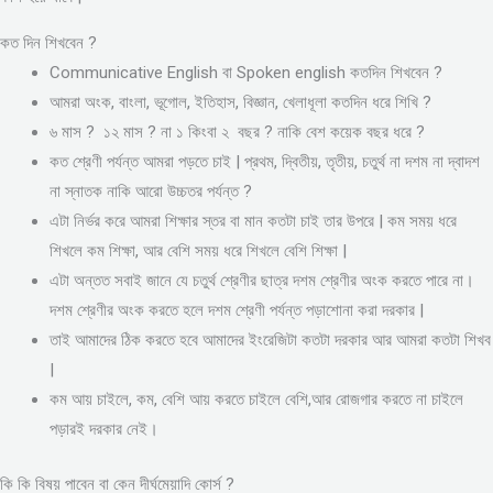
কত দিন শিখবেন ?
Communicative English বা Spoken english কতদিন শিখবেন ?
আমরা অংক, বাংলা, ভূগোল, ইতিহাস, বিজ্ঞান, খেলাধূলা কতদিন ধরে শিখি ?
৬ মাস ? ১২ মাস ? না ১ কিংবা ২ বছর ? নাকি বেশ কয়েক বছর ধরে ?
কত শ্রেণী পর্যন্ত আমরা পড়তে চাই | প্রথম, দ্বিতীয়, তৃতীয়, চতুর্থ না দশম না দ্বাদশ
না স্নাতক নাকি আরো উচ্চতর পর্যন্ত ?
এটা নির্ভর করে আমরা শিক্ষার স্তর বা মান কতটা চাই তার উপরে | কম সময় ধরে
শিখলে কম শিক্ষা, আর বেশি সময় ধরে শিখলে বেশি শিক্ষা |
এটা অন্তত সবাই জানে যে চতুর্থ শ্রেণীর ছাত্র দশম শ্রেণীর অংক করতে পারে না।
দশম শ্রেণীর অংক করতে হলে দশম শ্রেণী পর্যন্ত পড়াশোনা করা দরকার |
তাই আমাদের ঠিক করতে হবে আমাদের ইংরেজিটা কতটা দরকার আর আমরা কতটা শিখব
|
কম আয় চাইলে, কম, বেশি আয় করতে চাইলে বেশি,আর রোজগার করতে না চাইলে
পড়ারই দরকার নেই।
কি কি বিষয় পাবেন বা কেন দীর্ঘমেয়াদি কোর্স ?