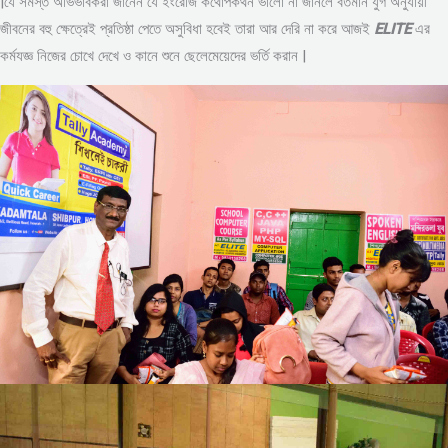
|যে সমস্ত অভিভাবকরা জানেন যে ইংরেজি কথোপকথন ভালো না জানলে বর্তমান যুগ অনুযায়ী
জীবনের বহু ক্ষেত্রেই প্রতিষ্ঠা পেতে অসুবিধা হবেই তারা আর দেরি না করে আজই
ELITE
এর
কর্মযজ্ঞ নিজের চোখে দেখে ও কানে শুনে ছেলেমেয়েদের ভর্তি করান |