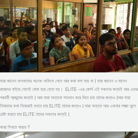
যারা জানেন কলকাতার অনেক অফিসে গেলে আর কথা বলা যায় না | যারা জানেন ও মানেন
রাজ্যের বাইরে গেলেই বোবা হয়ে যেতে হয়। ELITE -এর কোর্স এই সকলের জন্যই আর এদের
পরবর্তী প্রজন্মের জন্যই | আর যারা অন্যকে সাবধান করে দিতে চায় তাদের জন্যও |আর যারা
নিজেদের কথা নিজেরাই বলতে চায় ELITE তাদের জন্যও | যারা অন্তত আর একবার লজ্জা ভুলে
চেষ্টা করতে চায় ELITE তাদের সকলের জন্যই |
কারা শিখতে পারবে ?