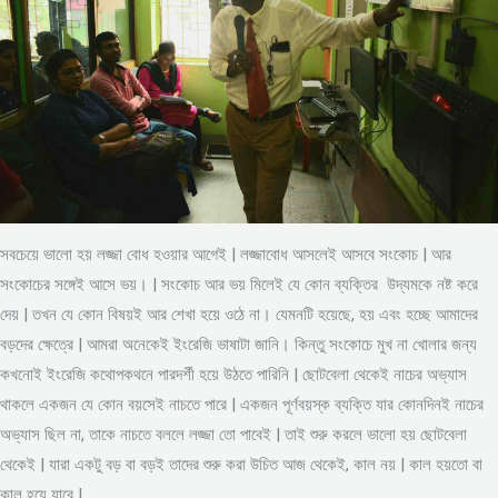
সবচেয়ে ভালো হয় লজ্জা বোধ হওয়ার আগেই | লজ্জাবোধ আসলেই আসবে সংকোচ | আর
সংকোচের সঙ্গেই আসে ভয়। | সংকোচ আর ভয় মিলেই যে কোন ব্যক্তির উদ্যমকে নষ্ট করে
দেয় | তখন যে কোন বিষয়ই আর শেখা হয়ে ওঠে না। যেমনটি হয়েছে, হয় এবং হচ্ছে আমাদের
বড়দের ক্ষেত্রে | আমরা অনেকেই ইংরেজি ভাষাটা জানি। কিন্তু সংকোচে মুখ না খোলার জন্য
কখনোই ইংরেজি কথোপকথনে পারদর্শী হয়ে উঠতে পারিনি | ছোটবেলা থেকেই নাচের অভ্যাস
থাকলে একজন যে কোন বয়সেই নাচতে পারে | একজন পূর্ণবয়স্ক ব্যক্তি যার কোনদিনই নাচের
অভ্যাস ছিল না, তাকে নাচতে বললে লজ্জা তো পাবেই | তাই শুরু করলে ভালো হয় ছোটবেলা
থেকেই | যারা একটু বড় বা বড়ই তাদের শুরু করা উচিত আজ থেকেই, কাল নয় | কাল হয়তো বা
কাল হয়ে যাবে |