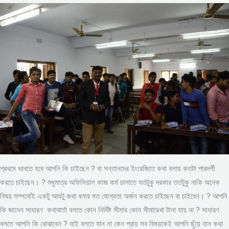
প্রথমে ভাবতে হবে আপনি কি চাইছেন ? বা সন্তানদের ইংরেজিতে কথা বলায় কতটা পারদর্শী
করতে চাইছেন। ? শুধুমাত্র অফিসিয়াল কাজ কর্ম চালাতে যতটুকু দরকার ততটুকু নাকি অনেক
বিষয় সম্পর্কেই একটু আধটু কথা বলার মত যোগ্যতা অর্জন করতে চাইছেন বা চাইবেন। ? আপনি
কি জানেন সাধারণ কথাবার্তা বলতে কোন নির্দিষ্ট সীমার কোন সীমারেখা টানা যায় না ? সাধারণ
বলতে আপনি কি বোঝাবেন ? যাই বলতে যান না কেন প্রায় সব বিষয়কেই আপনি ছুঁয়ে যান কথা