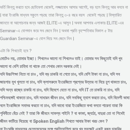
ভর্তি কিন্তু করতে হবে ছোটবেলা থেকেই, লজ্জাবোধ আসার আগেই, বড় হলে কিন্তু আর বলবে না
| যারা ইংরাজি মাধ্যম স্কুলে পড়ছে তারা কিন্তু ৩-৪ বছর বয়স থেকেই পড়ছে | বিস্তারিত
জানতে বা আলোচনার জন্য আজই ELITE-এ আসুন | অথবা আপনার এলাকায় ELITE-এর
Seminar-এ যোগদান করে সব জেনে নিন | অথবা প্রতি বৃহস্পতিবার বিকাল ৫ টায়
Guardian Seminar-এ যোগ দিয়ে সব জেনে নিন |
এটা কি শিখতেই হবে ?
মোটেও নয়, তোমার ইচ্ছা। শিখলেও ভালো না শিখলেও তাই। তোমার সব কিছুতেই যদি খুব
ভালো বা বেশি চাহিদা না থাকে তো শেখার কোন দরকার নেই।
যদি উচ্চশিক্ষা নিতে না চাও , যদি বড় চাকরি না পেতে চাও, যদি বেশি টাকা না চাও, যদি সব
জায়গায় মুখ খুলতে না চাও, যদি ক্লাসরুমে ইংরেজিতে প্রশ্নের উত্তর না দিয়ে চুপ থাকতে চাও,
যদি অন্য রাজ্যে চাকরি না চাও, যদি বিদেশে যেতে না চাও, যদি IT তে চাকরি না চাও, যদি
পশ্চিমবঙ্গেই থাকতে চাও, যদি সাধারন জীবন চাও, যদি সবকিছু ত্যাগ করতে চাও, যদি বিদেশী ভাষা
বলে ইংরাজিকে সমাদর করতে না চাও, যদি ভাবো যারা ইংরেজিতে কথা বলতে পারেনা তারা কি
পৃথিবীতে বেঁচে নেই ? তারা কি জীবনে সাফল্য পাইনি ? বা কাকা, জ্যাঠা, দাদুরা তো না শিখেই
জীবন কাটিয়ে দিয়েছে বা Spoken English শিখতে আবার টাকা খরচ কেন ?
বা ইংরেজি মাধ্যমের ছেলেমেয়েদের সঙ্গে প্রতিযোগিতা করে খুব সহজেই একই রকম চাকরির