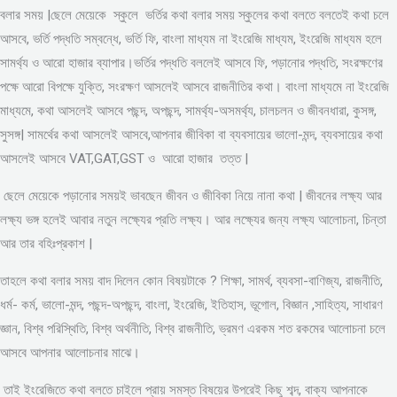
বলার সময় |ছেলে মেয়েকে স্কুলে ভর্তির কথা বলার সময় স্কুলের কথা বলতে বলতেই কথা চলে
আসবে, ভর্তি পদ্ধতি সম্বন্ধে, ভর্তি ফি, বাংলা মাধ্যম না ইংরেজি মাধ্যম, ইংরেজি মাধ্যম হলে
সামর্থ্য ও আরো হাজার ব্যাপার।ভর্তির পদ্ধতি বললেই আসবে ফি, পড়ানোর পদ্ধতি, সংরক্ষণের
পক্ষে আরো বিপক্ষে যুক্তি, সংরক্ষণ আসলেই আসবে রাজনীতির কথা। বাংলা মাধ্যমে না ইংরেজি
মাধ্যমে, কথা আসলেই আসবে পছন্দ, অপছন্দ, সামর্থ্য-অসমর্থ্য, চালচলন ও জীবনধারা, কুসঙ্গ,
সুসঙ্গ| সামর্থের কথা আসলেই আসবে,আপনার জীবিকা বা ব্যবসায়ের ভালো-মন্দ, ব্যবসায়ের কথা
আসলেই আসবে VAT,GAT,GST ও আরো হাজার তত্ত |
ছেলে মেয়েকে পড়ানোর সময়ই ভাবছেন জীবন ও জীবিকা নিয়ে নানা কথা | জীবনের লক্ষ্য আর
লক্ষ্য ভঙ্গ হলেই আবার নতুন লক্ষ্যের প্রতি লক্ষ্য। আর লক্ষ্যের জন্য লক্ষ্য আলোচনা, চিন্তা
আর তার বহিঃপ্রকাশ |
তাহলে কথা বলার সময় বাদ দিলেন কোন বিষয়টাকে ? শিক্ষা, সামর্থ, ব্যবসা-বাণিজ্য, রাজনীতি,
ধর্ম- কর্ম, ভালো-মন্দ, পছন্দ-অপছন্দ, বাংলা, ইংরেজি, ইতিহাস, ভূগোল, বিজ্ঞান ,সাহিত্য, সাধারণ
জ্ঞান, বিশ্ব পরিস্থিতি, বিশ্ব অর্থনীতি, বিশ্ব রাজনীতি, ভ্রমণ এরকম শত রকমের আলোচনা চলে
আসবে আপনার আলোচনার মাঝে।
তাই ইংরেজিতে কথা বলতে চাইলে প্রায় সমস্ত বিষয়ের উপরেই কিছু শব্দ, বাক্য আপনাকে