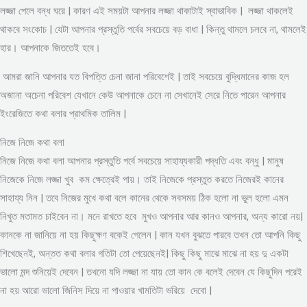
লজ্জা পেলে বন্ধ ঘরে | কারণ এই সময়টা আপনার লজ্জা থাকাটাই স্বাভাবিক | লজ্জা থাকলেই
থাকবে সংকোচ | যেটা আপনার প্রস্তুতি পর্বের সবচেয়ে বড় বাধা | কিন্তু থামলে চলবে না, থামলেই
হার। আপনাকে জিততেই হবে।
আমরা জানি আপনার যত বিপত্তি চেনা জানা পরিবেশেই | তাই সবচেয়ে বুদ্ধিমানের কাজ হল
অজানা অচেনা পরিবেশ যেখানে কেউ আপনাকে চেনে না সেখানেই সেরে নিতে পারেন আপনার
ইংরেজিতে কথা বলার প্রাথমিক তালিম |
নিজে নিজে কথা বলা
নিজে নিজে কথা বলা আপনার প্রস্তুতি পর্বে সবচেয়ে সাহায্যকারী পদ্ধতি এবং বন্ধু | মানুষ
নিজেকে নিজে লজ্জা খুব কম ক্ষেত্রেই পায়। তাই নিজেকে প্রস্তুত করতে নিজেরই কানের
সাহায্য নিন | তবে নিজের মুখে কথা বলে কানের থেকে সবসময় ঠিক হলো না ভুল হলো এমন
নিখুত মতামত চাইবেন না। মনে রাখতে হবে মুখও আপনার আর কানও আপনার, অন্য কারো নয়|
কানকে না জানিয়ে না হয় কিছুক্ষণ বকেই গেলেন | কান যখন বুঝতে পারবে তখন তো আপনি কিছু
শিখেছেনই, অন্তত কথা বলার গতিটা তো পেয়েছেনই| কিছু কিছু মাঝে মাঝে না হয় দু একটা
ভালো মন্দ শুনিয়েই দেবেন | তখনো যদি লজ্জা না যায় তো কান কে বলেই দেবেন যে কিছুদিন পরেই
না হয় আরো ভালো জিনিস দিয়ে না পাওয়ার খামতিটা ভরিয়ে দেবো |