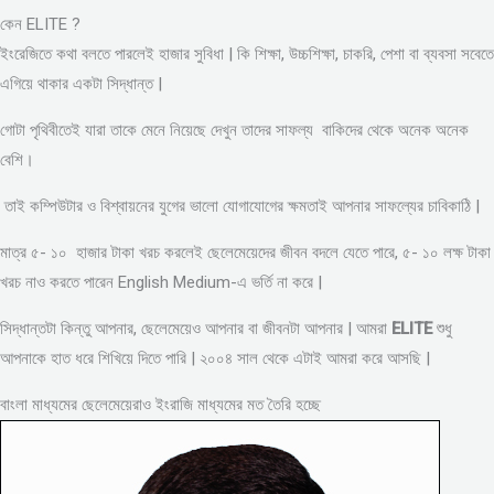
কেন ELITE ?
ইংরেজিতে কথা বলতে পারলেই হাজার সুবিধা | কি শিক্ষা, উচ্চশিক্ষা, চাকরি, পেশা বা ব্যবসা সবেতে
এগিয়ে থাকার একটা সিদ্ধান্ত |
গোটা পৃথিবীতেই যারা তাকে মেনে নিয়েছে দেখুন তাদের সাফল্য বাকিদের থেকে অনেক অনেক
বেশি।
তাই কম্পিউটার ও বিশ্বায়নের যুগের ভালো যোগাযোগের ক্ষমতাই আপনার সাফল্যের চাবিকাঠি |
মাত্র ৫- ১০ হাজার টাকা খরচ করলেই ছেলেমেয়েদের জীবন বদলে যেতে পারে, ৫- ১০ লক্ষ টাকা
খরচ নাও করতে পারেন English Medium-এ ভর্তি না করে |
সিদ্ধান্তটা কিন্তু আপনার, ছেলেমেয়েও আপনার বা জীবনটা আপনার | আমরা
ELITE
শুধু
আপনাকে হাত ধরে শিখিয়ে দিতে পারি | ২০০৪ সাল থেকে এটাই আমরা করে আসছি |
বাংলা মাধ্যমের ছেলেমেয়েরাও ইংরাজি মাধ্যমের মত তৈরি হচ্ছে