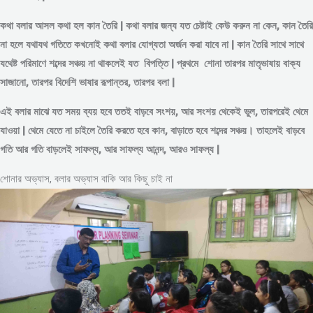
কথা বলার আসল কথা হল কান তৈরি | কথা বলার জন্য যত চেষ্টাই কেউ করুন না কেন, কান তৈরি
না হলে যথাযথ গতিতে কখনোই কথা বলার যোগ্যতা অর্জন করা যাবে না | কান তৈরি সাথে সাথে
যথেষ্ট পরিমাণে
শব্দের
সঞ্চয় না থাকলেই যত বিপত্তি | প্রথমে শোনা তারপর মাতৃভাষায় বাক্য
সাজানো, তারপর বিদেশি ভাষার রূপান্তর, তারপর বলা |
এই বলার মাঝে যত সময় ব্যয় হবে ততই বাড়বে সংশয়, আর সংশয় থেকেই ভুল, তারপরেই থেমে
যাওয়া | থেমে যেতে না চাইলে তৈরি করতে হবে কান, বাড়াতে হবে শব্দের সঞ্চয়। তাহলেই বাড়বে
গতি আর গতি বাড়লেই সাফল্য, আর সাফল্য আনন্দ, আরও সাফল্য |
শোনার অভ্যাস, বলার অভ্যাস বাকি আর কিছু চাই না