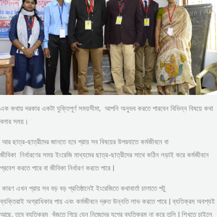
এক কথায় দরকার একটা যুক্তিপূর্ণ সময়সীমা, আপনি অনুভব করতে পারবেন বিভিন্ন বিষয়ে কথা
বলার সময়।
আর ছাত্র-ছাত্রীদের জানতে হবে প্রায় সব বিষয়ের উপরযাতে কর্মজীবনে বা
জীবিকা নির্ধারণের সময় ইংরেজি মাধ্যমের ছাত্র-ছাত্রীদের সাথে কঠিন লড়াই করে কর্মজীবনে
প্রবেশ করতে পারে বা জীবিকা নির্ধারণ করতে পারে |
কারণ এখন প্রায় সব বড় বড় প্রতিষ্ঠানেই ইংরেজিতে কথাবার্তা চালাতে পটু
ব্যক্তিরাই অগ্রাধিকার পায় এবং কর্মজীবনে দ্রুত উন্নতি লাভ করতে পারে | ব্যতিক্রম অবশ্যই
আছে, তবে ব্যতিক্রম খুঁজতে গিয়ে যেন নিজেদের যুগের ব্যতিক্রম না করে তুলি | শিখতে চাইলে