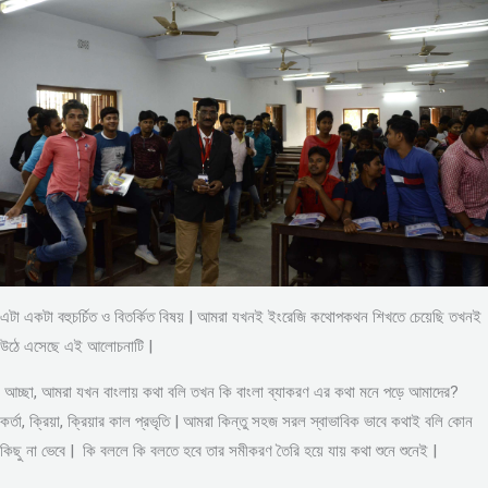
এটা একটা বহুচর্চিত ও বিতর্কিত বিষয় | আমরা যখনই ইংরেজি কথোপকথন শিখতে চেয়েছি তখনই
উঠে এসেছে এই আলোচনাটি |
আচ্ছা, আমরা যখন বাংলায় কথা বলি তখন কি বাংলা ব্যাকরণ এর কথা মনে পড়ে আমাদের?
কর্তা, ক্রিয়া, ক্রিয়ার কাল প্রভৃতি | আমরা কিন্তু সহজ সরল স্বাভাবিক ভাবে কথাই বলি কোন
কিছু না ভেবে | কি বললে কি বলতে হবে তার সমীকরণ তৈরি হয়ে যায় কথা শুনে শুনেই |