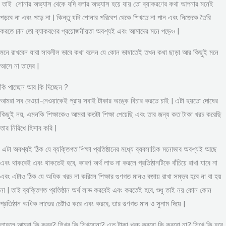
তাই শোনার অভ্যাস থেকে যদি বলার অভ্যাস হয়ে যায় তো ব্যাকরণের কথা আপনার মনেই
পড়বে না এবং পড়ে না | কিন্তু যদি শোনার পরিবেশ থেকে শিখতে না পান এবং নিজেকে তৈরি
করতে চান তো ব্যাকরণের প্রয়োজনীয়তা অবশ্যই এবং আমাদের মনে পড়েও |
মনে রাখবেন যারা সাবলীল ভাবে কথা বলেন যে কোন ভাষাতেই তখন কথা ছাড়া আর কিছুই মনে
আসে না তাদের |
কি পাচ্ছেন আর কি দিচ্ছেন ?
আমরা সব দেওয়া-নেওয়াকেই প্রায় সবাই টাকার অঙ্কে বিচার করতে চাই | এটা হয়তো দোষের
কিছুই নয়, এমনকি শিক্ষাকেও আমরা কতটা শিক্ষা পেয়েছি এবং তার জন্য কত টাকা খরচ করেছি
তার নিরিখে হিসাব করি |
এটা অবশ্যই ঠিক যে ব্যক্তিগত শিক্ষা প্রতিষ্ঠানের মধ্যে ব্যবসায়িক মনোভাব অবশ্যই আছে
এবং থাকবেই এবং থাকতেই হবে, কারণ অর্থ লাভ না করলে প্রতিষ্ঠানটিকে বাঁচিয়ে রাখা যাবে না
এবং এটাও ঠিক যে অধিক খরচ না করিলে শিক্ষার গুণগত মানও বজায় রাখা সম্ভব হবে না বা হয়
না | তাই ব্যক্তিগত প্রতিষ্ঠান অর্থ লাভ করবেই এবং করতেই হবে, শুধু তাই নয় কোন কোন
প্রতিষ্ঠান অধিক লাভের চেষ্টাও করে এবং করবে, তার গুণগত মান ও সুনাম দিয়ে |
তাহলে আমরা কি করব? শিখব কি শিখবোনা? এত টাকা খরচ করবো কি করবো না? শিখে কি হবে