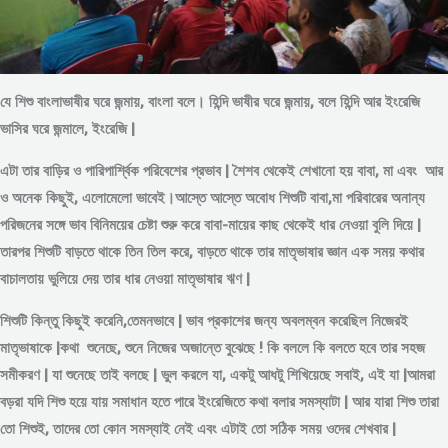
যে শিশু বাংলাভাষীর ঘরে জন্মায়, বাংলা বলে। হিন্দি ভাষীর ঘরে জন্মায়, বলে হিন্দি আর ইংরেজি
ভাসির ঘরে জন্মালে, ইংরেজি |
এটা তার বাড়ির ও পারিপার্শ্বিক পরিবেশের প্রভাব | শৈশব থেকেই শেখানো হয় বাবা, মা এবং আর
ও অনেক কিছুই, এলোমেলো ভাবেই।আস্তে আস্তে অবোধ শিশুটি বাবা,মা পরিবারের অনান্য
পরিজনের সঙ্গে ভাব বিনিময়ের চেষ্টা শুরু করে বাবা-মায়ের কাছ থেকেই ধার নেওয়া বুলি দিয়ে |
তারপর শিশুটি বাড়তে থাকে তিন তিল করে, বাড়তে থাকে তার মাতৃভাষার জ্ঞান এক সময় কথার
বাচালতায় ভুলিয়ে দেয় তার ধার নেওয়া মাতৃভাষার ঋণ |
শিশুটি কিন্তু কিছুই করেনি,তেমনভাবে | ভাব প্রকাশের জন্য অবলম্বন করেছিল নিজেরই
মাতৃভাষাকে |কথা শুনেছে, শুনে নিজের অজান্তে বুঝেছে ! কি বললে কি বলতে হবে তার সহজ
সমীকরণ | যা শুনেছে তাই বলছে | ভুল করলে যা, একটু আধটু শিখিয়েছে সবাই, এই যা |আমরা
বড়রা যদি শিশু হয়ে যায় সমাধান হতে পারে ইংরেজিতে কথা বলার সমস্যাটা | আর যারা শিশু তারা
তো শিশুই, তাদের তো কোন সমস্যাই নেই এবং এটাই তো সঠিক সময় ওদের শেখবার |