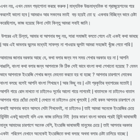
এখন নয়, এখন যেমন পড়াশোনা করছে করুক | মাধ্যমিক উচ্চমাধ্যমিক বা গ্রাজুয়েশনের পরে
করলেই ভালো হবে | আমরাও আর সকলের মতই বড় হয়েই তো দু একবার বিচ্ছিন্ন
ভাবে
চেষ্টা
করেছিলাম, কাজ হয়েছে কিনা সেটা কিন্তু আমরা সবাই জানি।
উপরের এই চিন্তা, আমার বা আপনার শুধু নয়, সারা সমাজই বলতে গেলে এই একই কথা ভাবছে
| আর এই ভাবনার ভুলের মধ্যেই সাফল্য না পাওয়ার ভুলটা আমরা সহজেই খুঁজে পেতে পারি |
আমাদের জানার দরকার আছে যে, কথা বলার জন্য সব সময় শেখার দরকার হয় না | আপনি
বাঙালি, বাংলা কথা বলার জন্য আপনাকে কি ঠিক সেই ভাবে বাংলা কথা শেখানো হয়েছে ? যেমন
ভাবে আপনাকে ইংরেজি শেখার জন্য মেহনত করতে হয় বা হচ্ছে ? আপনার চারপাশে লোকের
বাংলা বলছে বলেই আপনি বাংলা শিখছেন | আর কিছু নয় | এটা প্রকৃতির ব্যাপারের মতোই |
আপনি গায়ে রোদ মাখতে না চাইলেও সূর্যের আলো গায়ে লাগবেই | বাতাসকে না চাইলেও বাতাস
আপনার গায়ে ছোঁয়া দেবেই | দেখতে না চাইলেও চোখ খুলবেই | সেই রকম আপনার চারপাশে যে
কথাই আপনার কানে আসবে সেটা শিখবেনই, না চাইলেও | তাই আমরা অনেকে ইংরেজির চেয়ে
হিন্দিটা একটু ভালোই বলি এবং কাজ চালিয়ে নিই |তার কারণ বাংলা ভাষার পরেই হিন্দি ভাষাভাষী
মানুষ আমাদের চারপাশে অনেক বেশি, ইংরেজি ভাষাভাষী মানুষের চেয়ে | তাই আপনার দরকার
একটা পরিবেশ যেখানে অনেকেই ইংরেজিতে কথা বলছে অথবা বলার চেষ্টা চালিয়ে যাচ্ছে |