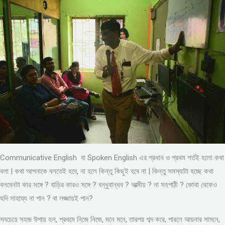
Communicative English বা Spoken English এর প্রধান ও প্রথম শর্তই হলো কথা
বলা | কথা আপনাকে বলতেই হবে, না হলে কিন্তু কিছুই হবে না | কিন্তু সমস্যাটা হচ্ছে কথা
বলবেনটা কার সঙ্গে ? বাড়ির কারও সঙ্গে ? বন্ধুবান্ধব ? আত্মীয় ? না সহপাঠী ? কোথা থেকেও
যদি সাহায্য না পান ? বা লজ্জায়ই পান?
সবচেয়ে সহজ উপায় হল, প্রথমে নিজে নিজে, মনে মনে, তারপর শব্দ করে, পারলে আয়নার সামনে,