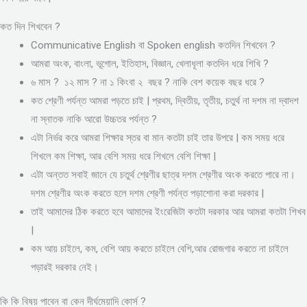
কত দিন শিখবেন ?
Communicative English বা Spoken english কতদিন শিখবেন ?
আমরা অংক, বাংলা, ভূগোল, ইতিহাস, বিজ্ঞান, খেলাধূলা কতদিন ধরে শিখি ?
৬ মাস ? ১২ মাস ? না ১ কিংবা ২ বছর ? নাকি বেশ কয়েক বছর ধরে ?
কত শ্রেণী পর্যন্ত আমরা পড়তে চাই | প্রথম, দ্বিতীয়, তৃতীয়, চতুর্থ না দশম না দ্বাদশ
না স্নাতক নাকি আরো উচ্চতর পর্যন্ত ?
এটা নির্ভর করে আমরা শিক্ষার স্তর বা মান কতটা চাই তার উপরে | কম সময় ধরে
শিখলে কম শিক্ষা, আর বেশি সময় ধরে শিখলে বেশি শিক্ষা |
এটা অন্তত সবাই জানে যে চতুর্থ শ্রেণীর ছাত্র দশম শ্রেণীর অংক করতে পারে না।
দশম শ্রেণীর অংক করতে হলে দশম শ্রেণী পর্যন্ত পড়াশোনা করা দরকার |
তাই আমাদের ঠিক করতে হবে আমাদের ইংরেজিটা কতটা দরকার আর আমরা কতটা শিখব
|
কম আয় চাইলে, কম, বেশি আয় করতে চাইলে বেশি,আর রোজগার করতে না চাইলে
পড়ারই দরকার নেই।
কি কি বিষয় পাবেন বা কেন দীর্ঘমেয়াদি কোর্স ?