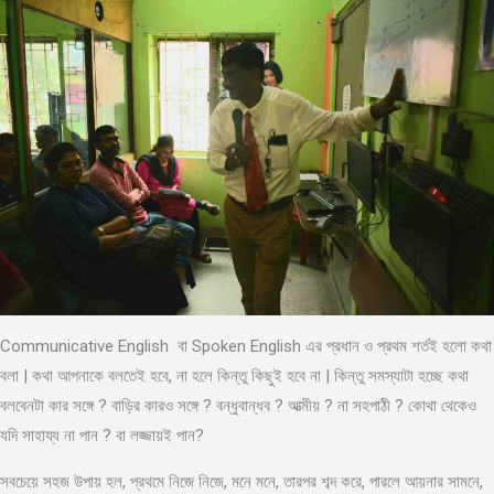
Communicative English বা Spoken English এর প্রধান ও প্রথম শর্তই হলো কথা
বলা | কথা আপনাকে বলতেই হবে, না হলে কিন্তু কিছুই হবে না | কিন্তু সমস্যাটা হচ্ছে কথা
বলবেনটা কার সঙ্গে ? বাড়ির কারও সঙ্গে ? বন্ধুবান্ধব ? আত্মীয় ? না সহপাঠী ? কোথা থেকেও
যদি সাহায্য না পান ? বা লজ্জায়ই পান?
সবচেয়ে সহজ উপায় হল, প্রথমে নিজে নিজে, মনে মনে, তারপর শব্দ করে, পারলে আয়নার সামনে,