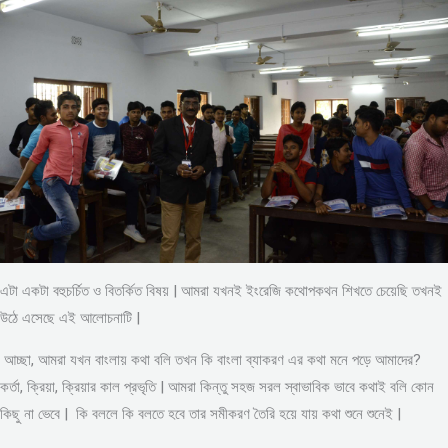
এটা একটা বহুচর্চিত ও বিতর্কিত বিষয় | আমরা যখনই ইংরেজি কথোপকথন শিখতে চেয়েছি তখনই
উঠে এসেছে এই আলোচনাটি |
আচ্ছা, আমরা যখন বাংলায় কথা বলি তখন কি বাংলা ব্যাকরণ এর কথা মনে পড়ে আমাদের?
কর্তা, ক্রিয়া, ক্রিয়ার কাল প্রভৃতি | আমরা কিন্তু সহজ সরল স্বাভাবিক ভাবে কথাই বলি কোন
কিছু না ভেবে | কি বললে কি বলতে হবে তার সমীকরণ তৈরি হয়ে যায় কথা শুনে শুনেই |