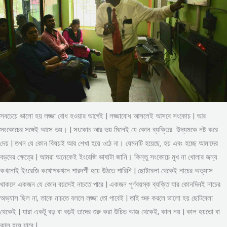
সবচেয়ে ভালো হয় লজ্জা বোধ হওয়ার আগেই | লজ্জাবোধ আসলেই আসবে সংকোচ | আর
সংকোচের সঙ্গেই আসে ভয়। | সংকোচ আর ভয় মিলেই যে কোন ব্যক্তির উদ্যমকে নষ্ট করে
দেয় | তখন যে কোন বিষয়ই আর শেখা হয়ে ওঠে না। যেমনটি হয়েছে, হয় এবং হচ্ছে আমাদের
বড়দের ক্ষেত্রে | আমরা অনেকেই ইংরেজি ভাষাটা জানি। কিন্তু সংকোচে মুখ না খোলার জন্য
কখনোই ইংরেজি কথোপকথনে পারদর্শী হয়ে উঠতে পারিনি | ছোটবেলা থেকেই নাচের অভ্যাস
থাকলে একজন যে কোন বয়সেই নাচতে পারে | একজন পূর্ণবয়স্ক ব্যক্তি যার কোনদিনই নাচের
অভ্যাস ছিল না, তাকে নাচতে বললে লজ্জা তো পাবেই | তাই শুরু করলে ভালো হয় ছোটবেলা
থেকেই | যারা একটু বড় বা বড়ই তাদের শুরু করা উচিত আজ থেকেই, কাল নয় | কাল হয়তো বা
কাল হয়ে যাবে |