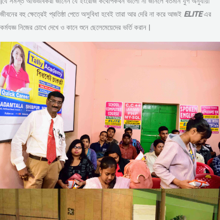
|যে সমস্ত অভিভাবকরা জানেন যে ইংরেজি কথোপকথন ভালো না জানলে বর্তমান যুগ অনুযায়ী
জীবনের বহু ক্ষেত্রেই প্রতিষ্ঠা পেতে অসুবিধা হবেই তারা আর দেরি না করে আজই
ELITE
এর
কর্মযজ্ঞ নিজের চোখে দেখে ও কানে শুনে ছেলেমেয়েদের ভর্তি করান |