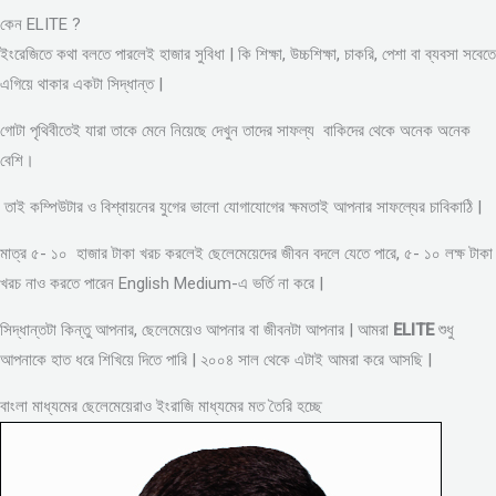
কেন ELITE ?
ইংরেজিতে কথা বলতে পারলেই হাজার সুবিধা | কি শিক্ষা, উচ্চশিক্ষা, চাকরি, পেশা বা ব্যবসা সবেতে
এগিয়ে থাকার একটা সিদ্ধান্ত |
গোটা পৃথিবীতেই যারা তাকে মেনে নিয়েছে দেখুন তাদের সাফল্য বাকিদের থেকে অনেক অনেক
বেশি।
তাই কম্পিউটার ও বিশ্বায়নের যুগের ভালো যোগাযোগের ক্ষমতাই আপনার সাফল্যের চাবিকাঠি |
মাত্র ৫- ১০ হাজার টাকা খরচ করলেই ছেলেমেয়েদের জীবন বদলে যেতে পারে, ৫- ১০ লক্ষ টাকা
খরচ নাও করতে পারেন English Medium-এ ভর্তি না করে |
সিদ্ধান্তটা কিন্তু আপনার, ছেলেমেয়েও আপনার বা জীবনটা আপনার | আমরা
ELITE
শুধু
আপনাকে হাত ধরে শিখিয়ে দিতে পারি | ২০০৪ সাল থেকে এটাই আমরা করে আসছি |
বাংলা মাধ্যমের ছেলেমেয়েরাও ইংরাজি মাধ্যমের মত তৈরি হচ্ছে