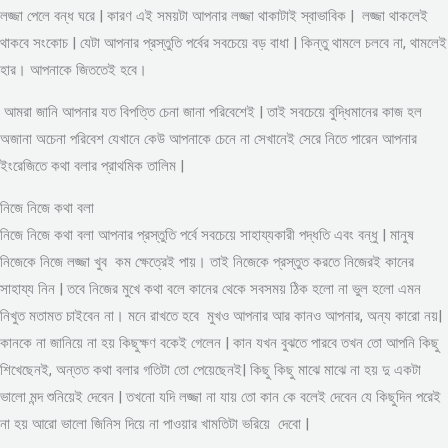
লজ্জা পেলে বন্ধ ঘরে | কারণ এই সময়টা আপনার লজ্জা থাকাটাই স্বাভাবিক | লজ্জা থাকলেই
থাকবে সংকোচ | যেটা আপনার প্রস্তুতি পর্বের সবচেয়ে বড় বাধা | কিন্তু থামলে চলবে না, থামলেই
হার। আপনাকে জিততেই হবে।
আমরা জানি আপনার যত বিপত্তি চেনা জানা পরিবেশেই | তাই সবচেয়ে বুদ্ধিমানের কাজ হল
অজানা অচেনা পরিবেশ যেখানে কেউ আপনাকে চেনে না সেখানেই সেরে নিতে পারেন আপনার
ইংরেজিতে কথা বলার প্রাথমিক তালিম |
নিজে নিজে কথা বলা
নিজে নিজে কথা বলা আপনার প্রস্তুতি পর্বে সবচেয়ে সাহায্যকারী পদ্ধতি এবং বন্ধু | মানুষ
নিজেকে নিজে লজ্জা খুব কম ক্ষেত্রেই পায়। তাই নিজেকে প্রস্তুত করতে নিজেরই কানের
সাহায্য নিন | তবে নিজের মুখে কথা বলে কানের থেকে সবসময় ঠিক হলো না ভুল হলো এমন
নিখুত মতামত চাইবেন না। মনে রাখতে হবে মুখও আপনার আর কানও আপনার, অন্য কারো নয়|
কানকে না জানিয়ে না হয় কিছুক্ষণ বকেই গেলেন | কান যখন বুঝতে পারবে তখন তো আপনি কিছু
শিখেছেনই, অন্তত কথা বলার গতিটা তো পেয়েছেনই| কিছু কিছু মাঝে মাঝে না হয় দু একটা
ভালো মন্দ শুনিয়েই দেবেন | তখনো যদি লজ্জা না যায় তো কান কে বলেই দেবেন যে কিছুদিন পরেই
না হয় আরো ভালো জিনিস দিয়ে না পাওয়ার খামতিটা ভরিয়ে দেবো |