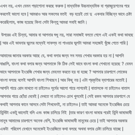
এখন নয়, এখন যেমন পড়াশোনা করছে করুক | মাধ্যমিক উচ্চমাধ্যমিক বা গ্রাজুয়েশনের পরে
করলেই ভালো হবে | আমরাও আর সকলের মতই বড় হয়েই তো দু একবার বিচ্ছিন্ন
ভাবে
চেষ্টা
করেছিলাম, কাজ হয়েছে কিনা সেটা কিন্তু আমরা সবাই জানি।
উপরের এই চিন্তা, আমার বা আপনার শুধু নয়, সারা সমাজই বলতে গেলে এই একই কথা ভাবছে
| আর এই ভাবনার ভুলের মধ্যেই সাফল্য না পাওয়ার ভুলটা আমরা সহজেই খুঁজে পেতে পারি |
আমাদের জানার দরকার আছে যে, কথা বলার জন্য সব সময় শেখার দরকার হয় না | আপনি
বাঙালি, বাংলা কথা বলার জন্য আপনাকে কি ঠিক সেই ভাবে বাংলা কথা শেখানো হয়েছে ? যেমন
ভাবে আপনাকে ইংরেজি শেখার জন্য মেহনত করতে হয় বা হচ্ছে ? আপনার চারপাশে লোকের
বাংলা বলছে বলেই আপনি বাংলা শিখছেন | আর কিছু নয় | এটা প্রকৃতির ব্যাপারের মতোই |
আপনি গায়ে রোদ মাখতে না চাইলেও সূর্যের আলো গায়ে লাগবেই | বাতাসকে না চাইলেও বাতাস
আপনার গায়ে ছোঁয়া দেবেই | দেখতে না চাইলেও চোখ খুলবেই | সেই রকম আপনার চারপাশে যে
কথাই আপনার কানে আসবে সেটা শিখবেনই, না চাইলেও | তাই আমরা অনেকে ইংরেজির চেয়ে
হিন্দিটা একটু ভালোই বলি এবং কাজ চালিয়ে নিই |তার কারণ বাংলা ভাষার পরেই হিন্দি ভাষাভাষী
মানুষ আমাদের চারপাশে অনেক বেশি, ইংরেজি ভাষাভাষী মানুষের চেয়ে | তাই আপনার দরকার
একটা পরিবেশ যেখানে অনেকেই ইংরেজিতে কথা বলছে অথবা বলার চেষ্টা চালিয়ে যাচ্ছে |