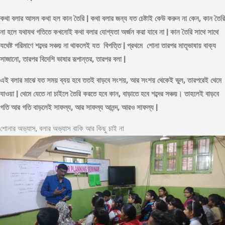
কথা বলার আসল কথা হল কান তৈরি | কথা বলার জন্য যত চেষ্টাই কেউ করুন না কেন, কান তৈরি
না হলে যথাযথ গতিতে কখনোই কথা বলার যোগ্যতা অর্জন করা যাবে না | কান তৈরি সাথে সাথে
যথেষ্ট পরিমাণে
শব্দের
সঞ্চয় না থাকলেই যত বিপত্তি | প্রথমে শোনা তারপর মাতৃভাষায় বাক্য
সাজানো, তারপর বিদেশি ভাষার রূপান্তর, তারপর বলা |
এই বলার মাঝে যত সময় ব্যয় হবে ততই বাড়বে সংশয়, আর সংশয় থেকেই ভুল, তারপরেই থেমে
যাওয়া | থেমে যেতে না চাইলে তৈরি করতে হবে কান, বাড়াতে হবে শব্দের সঞ্চয়। তাহলেই বাড়বে
গতি আর গতি বাড়লেই সাফল্য, আর সাফল্য আনন্দ, আরও সাফল্য |
শোনার অভ্যাস, বলার অভ্যাস বাকি আর কিছু চাই না