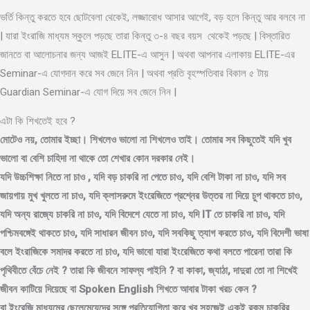
ভর্তি কিন্তু করতে হবে ছোটবেলা থেকেই, লজ্জাবোধ আসার আগেই, বড় হলে কিন্তু আর বলবে না
| যারা ইংরাজি মাধ্যম স্কুলে পড়ছে তারা কিন্তু ৩-৪ বছর বয়স থেকেই পড়ছে | বিস্তারিত
জানতে বা আলোচনার জন্য আজই ELITE-এ আসুন | অথবা আপনার এলাকায় ELITE-এর
Seminar-এ যোগদান করে সব জেনে নিন | অথবা প্রতি বৃহস্পতিবার বিকাল ৫ টায়
Guardian Seminar-এ যোগ দিয়ে সব জেনে নিন |
এটা কি শিখতেই হবে ?
মোটেও নয়, তোমার ইচ্ছা। শিখলেও ভালো না শিখলেও তাই। তোমার সব কিছুতেই যদি খুব
ভালো বা বেশি চাহিদা না থাকে তো শেখার কোন দরকার নেই।
যদি উচ্চশিক্ষা নিতে না চাও , যদি বড় চাকরি না পেতে চাও, যদি বেশি টাকা না চাও, যদি সব
জায়গায় মুখ খুলতে না চাও, যদি ক্লাসরুমে ইংরেজিতে প্রশ্নের উত্তর না দিয়ে চুপ থাকতে চাও,
যদি অন্য রাজ্যে চাকরি না চাও, যদি বিদেশে যেতে না চাও, যদি IT তে চাকরি না চাও, যদি
পশ্চিমবঙ্গেই থাকতে চাও, যদি সাধারন জীবন চাও, যদি সবকিছু ত্যাগ করতে চাও, যদি বিদেশী ভাষা
বলে ইংরাজিকে সমাদর করতে না চাও, যদি ভাবো যারা ইংরেজিতে কথা বলতে পারেনা তারা কি
পৃথিবীতে বেঁচে নেই ? তারা কি জীবনে সাফল্য পাইনি ? বা কাকা, জ্যাঠা, দাদুরা তো না শিখেই
জীবন কাটিয়ে দিয়েছে বা Spoken English শিখতে আবার টাকা খরচ কেন ?
বা ইংরেজি মাধ্যমের ছেলেমেয়েদের সঙ্গে প্রতিযোগিতা করে খুব সহজেই একই রকম চাকরির