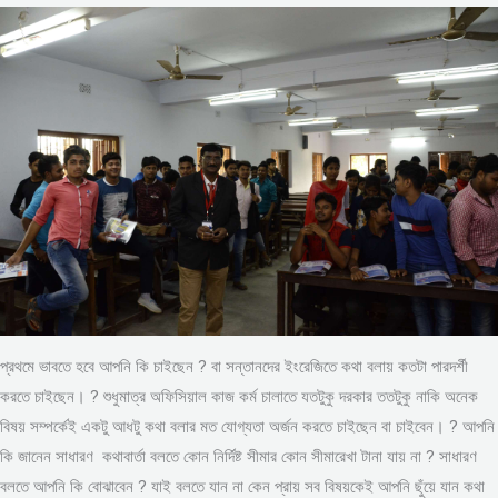
প্রথমে ভাবতে হবে আপনি কি চাইছেন ? বা সন্তানদের ইংরেজিতে কথা বলায় কতটা পারদর্শী
করতে চাইছেন। ? শুধুমাত্র অফিসিয়াল কাজ কর্ম চালাতে যতটুকু দরকার ততটুকু নাকি অনেক
বিষয় সম্পর্কেই একটু আধটু কথা বলার মত যোগ্যতা অর্জন করতে চাইছেন বা চাইবেন। ? আপনি
কি জানেন সাধারণ কথাবার্তা বলতে কোন নির্দিষ্ট সীমার কোন সীমারেখা টানা যায় না ? সাধারণ
বলতে আপনি কি বোঝাবেন ? যাই বলতে যান না কেন প্রায় সব বিষয়কেই আপনি ছুঁয়ে যান কথা