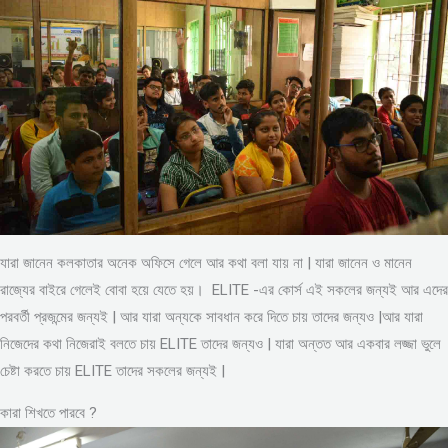
যারা জানেন কলকাতার অনেক অফিসে গেলে আর কথা বলা যায় না | যারা জানেন ও মানেন
রাজ্যের বাইরে গেলেই বোবা হয়ে যেতে হয়। ELITE -এর কোর্স এই সকলের জন্যই আর এদের
পরবর্তী প্রজন্মের জন্যই | আর যারা অন্যকে সাবধান করে দিতে চায় তাদের জন্যও |আর যারা
নিজেদের কথা নিজেরাই বলতে চায় ELITE তাদের জন্যও | যারা অন্তত আর একবার লজ্জা ভুলে
চেষ্টা করতে চায় ELITE তাদের সকলের জন্যই |
কারা শিখতে পারবে ?