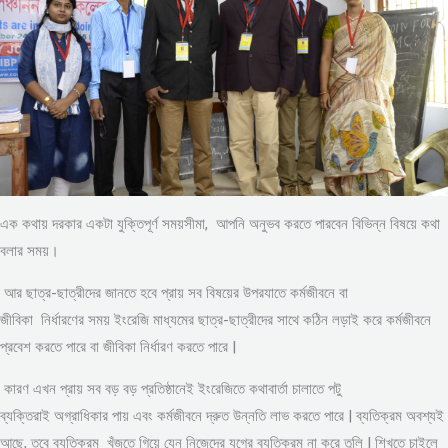
এক কথায় দরকার একটা যুক্তিপূর্ণ সময়সীমা, আপনি অনুভব করতে পারবেন বিভিন্ন বিষয়ে কথা
বলার সময়।
আর ছাত্র-ছাত্রীদের জানতে হবে প্রায় সব বিষয়ের উপরযাতে কর্মজীবনে বা
জীবিকা নির্ধারণের সময় ইংরেজি মাধ্যমের ছাত্র-ছাত্রীদের সাথে কঠিন লড়াই করে কর্মজীবনে
প্রবেশ করতে পারে বা জীবিকা নির্ধারণ করতে পারে |
কারণ এখন প্রায় সব বড় বড় প্রতিষ্ঠানেই ইংরেজিতে কথাবার্তা চালাতে পটু
ব্যক্তিরাই অগ্রাধিকার পায় এবং কর্মজীবনে দ্রুত উন্নতি লাভ করতে পারে | ব্যতিক্রম অবশ্যই
আছে, তবে ব্যতিক্রম খুঁজতে গিয়ে যেন নিজেদের যুগের ব্যতিক্রম না করে তুলি | শিখতে চাইলে