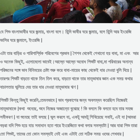
যে শিশু বাংলাভাষীর ঘরে জন্মায়, বাংলা বলে। হিন্দি ভাষীর ঘরে জন্মায়, বলে হিন্দি আর ইংরেজি
ভাসির ঘরে জন্মালে, ইংরেজি |
এটা তার বাড়ির ও পারিপার্শ্বিক পরিবেশের প্রভাব | শৈশব থেকেই শেখানো হয় বাবা, মা এবং আর
ও অনেক কিছুই, এলোমেলো ভাবেই।আস্তে আস্তে অবোধ শিশুটি বাবা,মা পরিবারের অনান্য
পরিজনের সঙ্গে ভাব বিনিময়ের চেষ্টা শুরু করে বাবা-মায়ের কাছ থেকেই ধার নেওয়া বুলি দিয়ে |
তারপর শিশুটি বাড়তে থাকে তিন তিল করে, বাড়তে থাকে তার মাতৃভাষার জ্ঞান এক সময় কথার
বাচালতায় ভুলিয়ে দেয় তার ধার নেওয়া মাতৃভাষার ঋণ |
শিশুটি কিন্তু কিছুই করেনি,তেমনভাবে | ভাব প্রকাশের জন্য অবলম্বন করেছিল নিজেরই
মাতৃভাষাকে |কথা শুনেছে, শুনে নিজের অজান্তে বুঝেছে ! কি বললে কি বলতে হবে তার সহজ
সমীকরণ | যা শুনেছে তাই বলছে | ভুল করলে যা, একটু আধটু শিখিয়েছে সবাই, এই যা |আমরা
বড়রা যদি শিশু হয়ে যায় সমাধান হতে পারে ইংরেজিতে কথা বলার সমস্যাটা | আর যারা শিশু তারা
তো শিশুই, তাদের তো কোন সমস্যাই নেই এবং এটাই তো সঠিক সময় ওদের শেখবার |