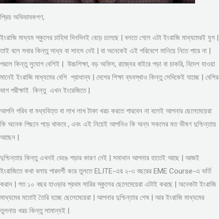
প্রিয় অভিভাবকগণ,
ইংরাজি মাধ্যম স্কুলের চাহিদা দিনদিনই বেড়ে চলেছে | বলতে গেলে এটা ইংরাজি মাধ্যমেরই যুগ |
তাই বলে সবার কিন্তু সাধ্য বা সাহস নেই | বা অনেকেই এই পরিবেশে মানিয়ে নিতে পারে না |
পরলে কিন্তু সুযোগ বেশিই | উচ্চশিক্ষা, বড় অফিস, রাজ্যের বাইরে পড়া বা চাকরি, বিদেশ যাওয়া
মানেই ইংরাজি মাধ্যমের বেশি প্রাধান্য | দেশের শিক্ষা ব্যবস্থাও কিন্তু সেদিকেই যাচ্ছে | বেশির
ভাগ পরীক্ষাই কিন্তু এখন ইংরেজিতে |
আপনি গরিব বা মধ্যবিত্ত বা লাখ লাখ টাকা খরচ করতে পারবেন না বলেই আপনার ছেলেমেয়েরা
কি অনেক পিছনে পড়ে থাকবে , এবং এই নিয়েই আপনিও কি অন্য সকলের মত ভীষণ দুশ্চিন্তায়
আছেন |
দুশ্চিন্তায় কিন্তু এখনই ভেঙে পড়ার কারণ নেই | সমাধান আপনার হাতেই আছে | আজই
ইংরাজিতে কথা বলায় পারদর্শী করে তুলতে ELITE-এর ২-৩ বছরের EME Course-এ ভর্তি
করান | গত ১০ বছর হাওড়ার প্রথম সারির স্কুলের ছেলেমেয়েরা এটাই করছে | অনেকটা ইংরাজি
মাধ্যমের মতোই তৈরি হচ্ছে ছেলেমেয়েরা | আপনার দুশ্চিন্তার শেষ | আর ইংরাজি মাধ্যমের
তুলনায় খরচ কিন্তু সামান্যই |