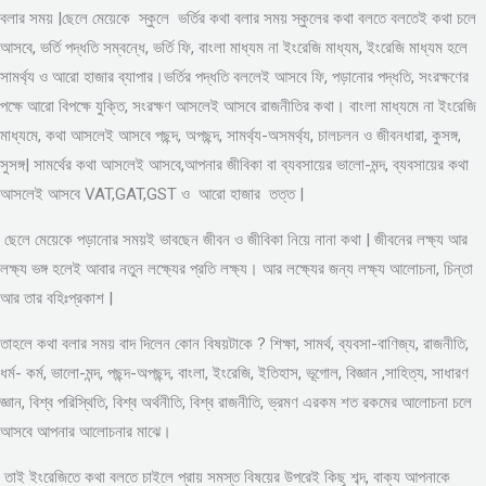
বলার সময় |ছেলে মেয়েকে স্কুলে ভর্তির কথা বলার সময় স্কুলের কথা বলতে বলতেই কথা চলে
আসবে, ভর্তি পদ্ধতি সম্বন্ধে, ভর্তি ফি, বাংলা মাধ্যম না ইংরেজি মাধ্যম, ইংরেজি মাধ্যম হলে
সামর্থ্য ও আরো হাজার ব্যাপার।ভর্তির পদ্ধতি বললেই আসবে ফি, পড়ানোর পদ্ধতি, সংরক্ষণের
পক্ষে আরো বিপক্ষে যুক্তি, সংরক্ষণ আসলেই আসবে রাজনীতির কথা। বাংলা মাধ্যমে না ইংরেজি
মাধ্যমে, কথা আসলেই আসবে পছন্দ, অপছন্দ, সামর্থ্য-অসমর্থ্য, চালচলন ও জীবনধারা, কুসঙ্গ,
সুসঙ্গ| সামর্থের কথা আসলেই আসবে,আপনার জীবিকা বা ব্যবসায়ের ভালো-মন্দ, ব্যবসায়ের কথা
আসলেই আসবে VAT,GAT,GST ও আরো হাজার তত্ত |
ছেলে মেয়েকে পড়ানোর সময়ই ভাবছেন জীবন ও জীবিকা নিয়ে নানা কথা | জীবনের লক্ষ্য আর
লক্ষ্য ভঙ্গ হলেই আবার নতুন লক্ষ্যের প্রতি লক্ষ্য। আর লক্ষ্যের জন্য লক্ষ্য আলোচনা, চিন্তা
আর তার বহিঃপ্রকাশ |
তাহলে কথা বলার সময় বাদ দিলেন কোন বিষয়টাকে ? শিক্ষা, সামর্থ, ব্যবসা-বাণিজ্য, রাজনীতি,
ধর্ম- কর্ম, ভালো-মন্দ, পছন্দ-অপছন্দ, বাংলা, ইংরেজি, ইতিহাস, ভূগোল, বিজ্ঞান ,সাহিত্য, সাধারণ
জ্ঞান, বিশ্ব পরিস্থিতি, বিশ্ব অর্থনীতি, বিশ্ব রাজনীতি, ভ্রমণ এরকম শত রকমের আলোচনা চলে
আসবে আপনার আলোচনার মাঝে।
তাই ইংরেজিতে কথা বলতে চাইলে প্রায় সমস্ত বিষয়ের উপরেই কিছু শব্দ, বাক্য আপনাকে