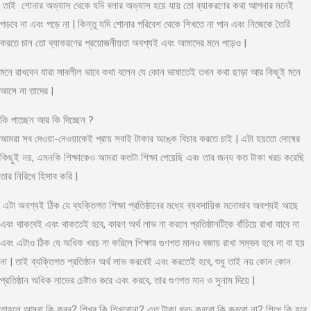
তাই শোনার অভ্যাস থেকে যদি বলার অভ্যাস হয়ে যায় তো ব্যাকরণের কথা আপনার মনেই
পড়বে না এবং পড়ে না | কিন্তু যদি শোনার পরিবেশ থেকে শিখতে না পান এবং নিজেকে তৈরি
করতে চান তো ব্যাকরণের প্রয়োজনীয়তা অবশ্যই এবং আমাদের মনে পড়েও |
মনে রাখবেন যারা সাবলীল ভাবে কথা বলেন যে কোন ভাষাতেই তখন কথা ছাড়া আর কিছুই মনে
আসে না তাদের |
কি পাচ্ছেন আর কি দিচ্ছেন ?
আমরা সব দেওয়া-নেওয়াকেই প্রায় সবাই টাকার অঙ্কে বিচার করতে চাই | এটা হয়তো দোষের
কিছুই নয়, এমনকি শিক্ষাকেও আমরা কতটা শিক্ষা পেয়েছি এবং তার জন্য কত টাকা খরচ করেছি
তার নিরিখে হিসাব করি |
এটা অবশ্যই ঠিক যে ব্যক্তিগত শিক্ষা প্রতিষ্ঠানের মধ্যে ব্যবসায়িক মনোভাব অবশ্যই আছে
এবং থাকবেই এবং থাকতেই হবে, কারণ অর্থ লাভ না করলে প্রতিষ্ঠানটিকে বাঁচিয়ে রাখা যাবে না
এবং এটাও ঠিক যে অধিক খরচ না করিলে শিক্ষার গুণগত মানও বজায় রাখা সম্ভব হবে না বা হয়
না | তাই ব্যক্তিগত প্রতিষ্ঠান অর্থ লাভ করবেই এবং করতেই হবে, শুধু তাই নয় কোন কোন
প্রতিষ্ঠান অধিক লাভের চেষ্টাও করে এবং করবে, তার গুণগত মান ও সুনাম দিয়ে |
তাহলে আমরা কি করব? শিখব কি শিখবোনা? এত টাকা খরচ করবো কি করবো না? শিখে কি হবে