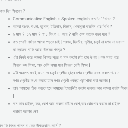
কত দিন শিখবেন ?
Communicative English বা Spoken english কতদিন শিখবেন ?
আমরা অংক, বাংলা, ভূগোল, ইতিহাস, বিজ্ঞান, খেলাধূলা কতদিন ধরে শিখি ?
৬ মাস ? ১২ মাস ? না ১ কিংবা ২ বছর ? নাকি বেশ কয়েক বছর ধরে ?
কত শ্রেণী পর্যন্ত আমরা পড়তে চাই | প্রথম, দ্বিতীয়, তৃতীয়, চতুর্থ না দশম না দ্বাদশ
না স্নাতক নাকি আরো উচ্চতর পর্যন্ত ?
এটা নির্ভর করে আমরা শিক্ষার স্তর বা মান কতটা চাই তার উপরে | কম সময় ধরে
শিখলে কম শিক্ষা, আর বেশি সময় ধরে শিখলে বেশি শিক্ষা |
এটা অন্তত সবাই জানে যে চতুর্থ শ্রেণীর ছাত্র দশম শ্রেণীর অংক করতে পারে না।
দশম শ্রেণীর অংক করতে হলে দশম শ্রেণী পর্যন্ত পড়াশোনা করা দরকার |
তাই আমাদের ঠিক করতে হবে আমাদের ইংরেজিটা কতটা দরকার আর আমরা কতটা শিখব
|
কম আয় চাইলে, কম, বেশি আয় করতে চাইলে বেশি,আর রোজগার করতে না চাইলে
পড়ারই দরকার নেই।
কি কি বিষয় পাবেন বা কেন দীর্ঘমেয়াদি কোর্স ?