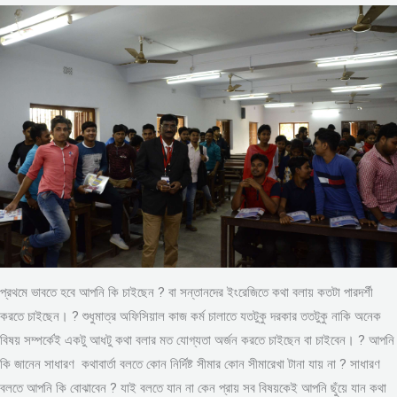
প্রথমে ভাবতে হবে আপনি কি চাইছেন ? বা সন্তানদের ইংরেজিতে কথা বলায় কতটা পারদর্শী
করতে চাইছেন। ? শুধুমাত্র অফিসিয়াল কাজ কর্ম চালাতে যতটুকু দরকার ততটুকু নাকি অনেক
বিষয় সম্পর্কেই একটু আধটু কথা বলার মত যোগ্যতা অর্জন করতে চাইছেন বা চাইবেন। ? আপনি
কি জানেন সাধারণ কথাবার্তা বলতে কোন নির্দিষ্ট সীমার কোন সীমারেখা টানা যায় না ? সাধারণ
বলতে আপনি কি বোঝাবেন ? যাই বলতে যান না কেন প্রায় সব বিষয়কেই আপনি ছুঁয়ে যান কথা