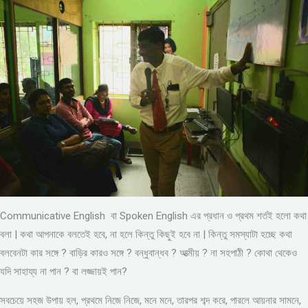
Communicative English বা Spoken English এর প্রধান ও প্রথম শর্তই হলো কথা
বলা | কথা আপনাকে বলতেই হবে, না হলে কিন্তু কিছুই হবে না | কিন্তু সমস্যাটা হচ্ছে কথা
বলবেনটা কার সঙ্গে ? বাড়ির কারও সঙ্গে ? বন্ধুবান্ধব ? আত্মীয় ? না সহপাঠী ? কোথা থেকেও
যদি সাহায্য না পান ? বা লজ্জায়ই পান?
সবচেয়ে সহজ উপায় হল, প্রথমে নিজে নিজে, মনে মনে, তারপর শব্দ করে, পারলে আয়নার সামনে,