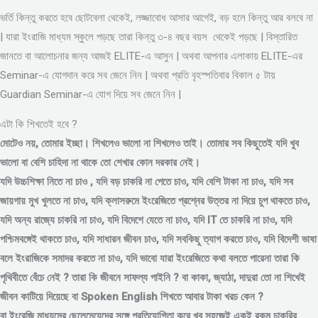
ভর্তি কিন্তু করতে হবে ছোটবেলা থেকেই, লজ্জাবোধ আসার আগেই, বড় হলে কিন্তু আর বলবে না
| যারা ইংরাজি মাধ্যম স্কুলে পড়ছে তারা কিন্তু ৩-৪ বছর বয়স থেকেই পড়ছে | বিস্তারিত
জানতে বা আলোচনার জন্য আজই ELITE-এ আসুন | অথবা আপনার এলাকায় ELITE-এর
Seminar-এ যোগদান করে সব জেনে নিন | অথবা প্রতি বৃহস্পতিবার বিকাল ৫ টায়
Guardian Seminar-এ যোগ দিয়ে সব জেনে নিন |
এটা কি শিখতেই হবে ?
মোটেও নয়, তোমার ইচ্ছা। শিখলেও ভালো না শিখলেও তাই। তোমার সব কিছুতেই যদি খুব
ভালো বা বেশি চাহিদা না থাকে তো শেখার কোন দরকার নেই।
যদি উচ্চশিক্ষা নিতে না চাও , যদি বড় চাকরি না পেতে চাও, যদি বেশি টাকা না চাও, যদি সব
জায়গায় মুখ খুলতে না চাও, যদি ক্লাসরুমে ইংরেজিতে প্রশ্নের উত্তর না দিয়ে চুপ থাকতে চাও,
যদি অন্য রাজ্যে চাকরি না চাও, যদি বিদেশে যেতে না চাও, যদি IT তে চাকরি না চাও, যদি
পশ্চিমবঙ্গেই থাকতে চাও, যদি সাধারন জীবন চাও, যদি সবকিছু ত্যাগ করতে চাও, যদি বিদেশী ভাষা
বলে ইংরাজিকে সমাদর করতে না চাও, যদি ভাবো যারা ইংরেজিতে কথা বলতে পারেনা তারা কি
পৃথিবীতে বেঁচে নেই ? তারা কি জীবনে সাফল্য পাইনি ? বা কাকা, জ্যাঠা, দাদুরা তো না শিখেই
জীবন কাটিয়ে দিয়েছে বা Spoken English শিখতে আবার টাকা খরচ কেন ?
বা ইংরেজি মাধ্যমের ছেলেমেয়েদের সঙ্গে প্রতিযোগিতা করে খুব সহজেই একই রকম চাকরির