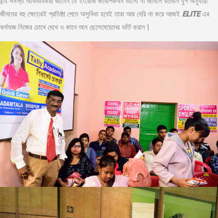
|যে সমস্ত অভিভাবকরা জানেন যে ইংরেজি কথোপকথন ভালো না জানলে বর্তমান যুগ অনুযায়ী
জীবনের বহু ক্ষেত্রেই প্রতিষ্ঠা পেতে অসুবিধা হবেই তারা আর দেরি না করে আজই
ELITE
এর
কর্মযজ্ঞ নিজের চোখে দেখে ও কানে শুনে ছেলেমেয়েদের ভর্তি করান |