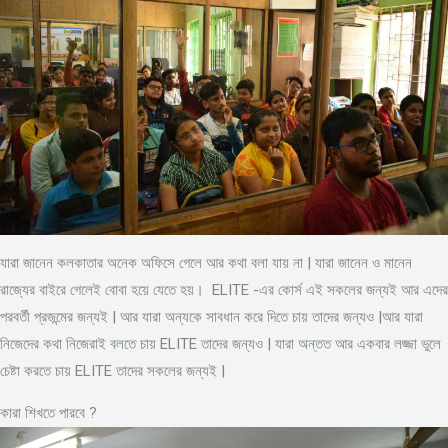
যারা জানেন কলকাতার অনেক অফিসে গেলে আর কথা বলা যায় না | যারা জানেন ও মানেন
রাজ্যের বাইরে গেলেই বোবা হয়ে যেতে হয়। ELITE -এর কোর্স এই সকলের জন্যই আর এদের
পরবর্তী প্রজন্মের জন্যই | আর যারা অন্যকে সাবধান করে দিতে চায় তাদের জন্যও |আর যারা
নিজেদের কথা নিজেরাই বলতে চায় ELITE তাদের জন্যও | যারা অন্তত আর একবার লজ্জা ভুলে
চেষ্টা করতে চায় ELITE তাদের সকলের জন্যই |
কারা শিখতে পারবে ?