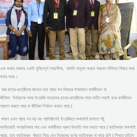
এক কথায় দরকার একটা যুক্তিপূর্ণ সময়সীমা, আপনি অনুভব করতে পারবেন বিভিন্ন বিষয়ে কথা
বলার সময়।
আর ছাত্র-ছাত্রীদের জানতে হবে প্রায় সব বিষয়ের উপরযাতে কর্মজীবনে বা
জীবিকা নির্ধারণের সময় ইংরেজি মাধ্যমের ছাত্র-ছাত্রীদের সাথে কঠিন লড়াই করে কর্মজীবনে
প্রবেশ করতে পারে বা জীবিকা নির্ধারণ করতে পারে |
কারণ এখন প্রায় সব বড় বড় প্রতিষ্ঠানেই ইংরেজিতে কথাবার্তা চালাতে পটু
ব্যক্তিরাই অগ্রাধিকার পায় এবং কর্মজীবনে দ্রুত উন্নতি লাভ করতে পারে | ব্যতিক্রম অবশ্যই
আছে, তবে ব্যতিক্রম খুঁজতে গিয়ে যেন নিজেদের যুগের ব্যতিক্রম না করে তুলি | শিখতে চাইলে