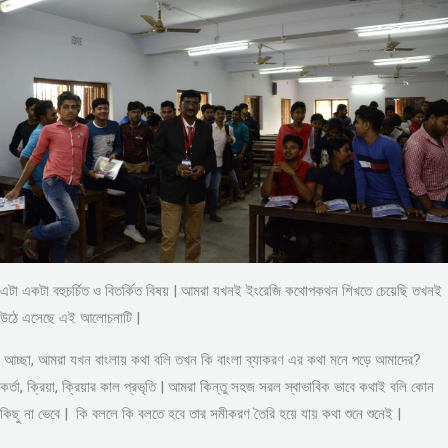
এটা একটা বহুচর্চিত ও বিতর্কিত বিষয় | আমরা যখনই ইংরেজি কথোপকথন শিখতে চেয়েছি তখনই
উঠে এসেছে এই আলোচনাটি |
আচ্ছা, আমরা যখন বাংলায় কথা বলি তখন কি বাংলা ব্যাকরণ এর কথা মনে পড়ে আমাদের?
কর্তা, ক্রিয়া, ক্রিয়ার কাল প্রভৃতি | আমরা কিন্তু সহজ সরল স্বাভাবিক ভাবে কথাই বলি কোন
কিছু না ভেবে | কি বললে কি বলতে হবে তার সমীকরণ তৈরি হয়ে যায় কথা শুনে শুনেই |