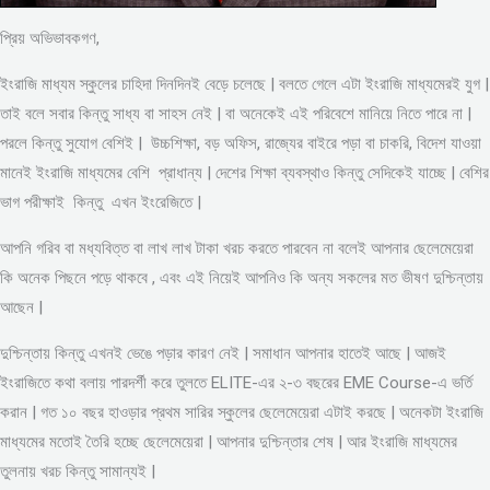
প্রিয় অভিভাবকগণ,
ইংরাজি মাধ্যম স্কুলের চাহিদা দিনদিনই বেড়ে চলেছে | বলতে গেলে এটা ইংরাজি মাধ্যমেরই যুগ |
তাই বলে সবার কিন্তু সাধ্য বা সাহস নেই | বা অনেকেই এই পরিবেশে মানিয়ে নিতে পারে না |
পরলে কিন্তু সুযোগ বেশিই | উচ্চশিক্ষা, বড় অফিস, রাজ্যের বাইরে পড়া বা চাকরি, বিদেশ যাওয়া
মানেই ইংরাজি মাধ্যমের বেশি প্রাধান্য | দেশের শিক্ষা ব্যবস্থাও কিন্তু সেদিকেই যাচ্ছে | বেশির
ভাগ পরীক্ষাই কিন্তু এখন ইংরেজিতে |
আপনি গরিব বা মধ্যবিত্ত বা লাখ লাখ টাকা খরচ করতে পারবেন না বলেই আপনার ছেলেমেয়েরা
কি অনেক পিছনে পড়ে থাকবে , এবং এই নিয়েই আপনিও কি অন্য সকলের মত ভীষণ দুশ্চিন্তায়
আছেন |
দুশ্চিন্তায় কিন্তু এখনই ভেঙে পড়ার কারণ নেই | সমাধান আপনার হাতেই আছে | আজই
ইংরাজিতে কথা বলায় পারদর্শী করে তুলতে ELITE-এর ২-৩ বছরের EME Course-এ ভর্তি
করান | গত ১০ বছর হাওড়ার প্রথম সারির স্কুলের ছেলেমেয়েরা এটাই করছে | অনেকটা ইংরাজি
মাধ্যমের মতোই তৈরি হচ্ছে ছেলেমেয়েরা | আপনার দুশ্চিন্তার শেষ | আর ইংরাজি মাধ্যমের
তুলনায় খরচ কিন্তু সামান্যই |