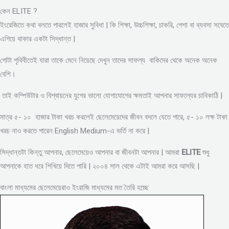
কেন ELITE ?
ইংরেজিতে কথা বলতে পারলেই হাজার সুবিধা | কি শিক্ষা, উচ্চশিক্ষা, চাকরি, পেশা বা ব্যবসা সবেতে
এগিয়ে থাকার একটা সিদ্ধান্ত |
গোটা পৃথিবীতেই যারা তাকে মেনে নিয়েছে দেখুন তাদের সাফল্য বাকিদের থেকে অনেক অনেক
বেশি।
তাই কম্পিউটার ও বিশ্বায়নের যুগের ভালো যোগাযোগের ক্ষমতাই আপনার সাফল্যের চাবিকাঠি |
মাত্র ৫- ১০ হাজার টাকা খরচ করলেই ছেলেমেয়েদের জীবন বদলে যেতে পারে, ৫- ১০ লক্ষ টাকা
খরচ নাও করতে পারেন English Medium-এ ভর্তি না করে |
সিদ্ধান্তটা কিন্তু আপনার, ছেলেমেয়েও আপনার বা জীবনটা আপনার | আমরা
ELITE
শুধু
আপনাকে হাত ধরে শিখিয়ে দিতে পারি | ২০০৪ সাল থেকে এটাই আমরা করে আসছি |
বাংলা মাধ্যমের ছেলেমেয়েরাও ইংরাজি মাধ্যমের মত তৈরি হচ্ছে