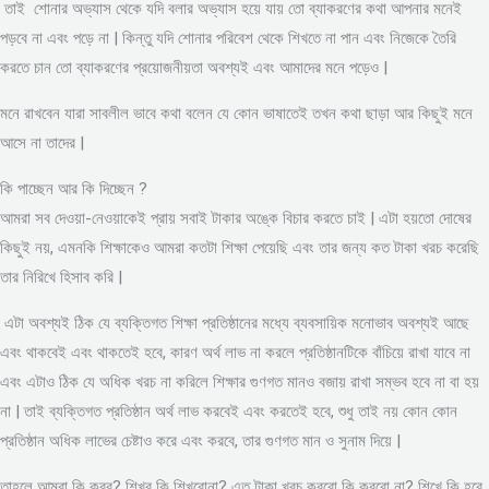
তাই শোনার অভ্যাস থেকে যদি বলার অভ্যাস হয়ে যায় তো ব্যাকরণের কথা আপনার মনেই
পড়বে না এবং পড়ে না | কিন্তু যদি শোনার পরিবেশ থেকে শিখতে না পান এবং নিজেকে তৈরি
করতে চান তো ব্যাকরণের প্রয়োজনীয়তা অবশ্যই এবং আমাদের মনে পড়েও |
মনে রাখবেন যারা সাবলীল ভাবে কথা বলেন যে কোন ভাষাতেই তখন কথা ছাড়া আর কিছুই মনে
আসে না তাদের |
কি পাচ্ছেন আর কি দিচ্ছেন ?
আমরা সব দেওয়া-নেওয়াকেই প্রায় সবাই টাকার অঙ্কে বিচার করতে চাই | এটা হয়তো দোষের
কিছুই নয়, এমনকি শিক্ষাকেও আমরা কতটা শিক্ষা পেয়েছি এবং তার জন্য কত টাকা খরচ করেছি
তার নিরিখে হিসাব করি |
এটা অবশ্যই ঠিক যে ব্যক্তিগত শিক্ষা প্রতিষ্ঠানের মধ্যে ব্যবসায়িক মনোভাব অবশ্যই আছে
এবং থাকবেই এবং থাকতেই হবে, কারণ অর্থ লাভ না করলে প্রতিষ্ঠানটিকে বাঁচিয়ে রাখা যাবে না
এবং এটাও ঠিক যে অধিক খরচ না করিলে শিক্ষার গুণগত মানও বজায় রাখা সম্ভব হবে না বা হয়
না | তাই ব্যক্তিগত প্রতিষ্ঠান অর্থ লাভ করবেই এবং করতেই হবে, শুধু তাই নয় কোন কোন
প্রতিষ্ঠান অধিক লাভের চেষ্টাও করে এবং করবে, তার গুণগত মান ও সুনাম দিয়ে |
তাহলে আমরা কি করব? শিখব কি শিখবোনা? এত টাকা খরচ করবো কি করবো না? শিখে কি হবে