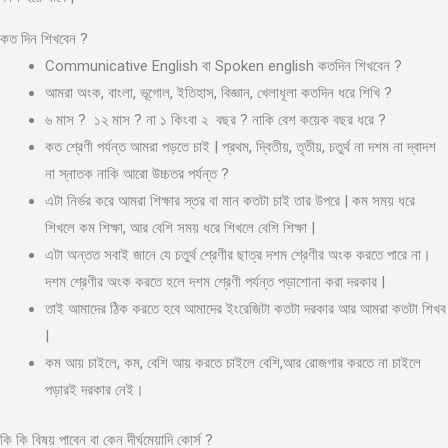
কত দিন শিখবেন ?
Communicative English বা Spoken english কতদিন শিখবেন ?
আমরা অংক, বাংলা, ভূগোল, ইতিহাস, বিজ্ঞান, খেলাধূলা কতদিন ধরে শিখি ?
৬ মাস ? ১২ মাস ? না ১ কিংবা ২ বছর ? নাকি বেশ কয়েক বছর ধরে ?
কত শ্রেণী পর্যন্ত আমরা পড়তে চাই | প্রথম, দ্বিতীয়, তৃতীয়, চতুর্থ না দশম না দ্বাদশ
না স্নাতক নাকি আরো উচ্চতর পর্যন্ত ?
এটা নির্ভর করে আমরা শিক্ষার স্তর বা মান কতটা চাই তার উপরে | কম সময় ধরে
শিখলে কম শিক্ষা, আর বেশি সময় ধরে শিখলে বেশি শিক্ষা |
এটা অন্তত সবাই জানে যে চতুর্থ শ্রেণীর ছাত্র দশম শ্রেণীর অংক করতে পারে না।
দশম শ্রেণীর অংক করতে হলে দশম শ্রেণী পর্যন্ত পড়াশোনা করা দরকার |
তাই আমাদের ঠিক করতে হবে আমাদের ইংরেজিটা কতটা দরকার আর আমরা কতটা শিখব
|
কম আয় চাইলে, কম, বেশি আয় করতে চাইলে বেশি,আর রোজগার করতে না চাইলে
পড়ারই দরকার নেই।
কি কি বিষয় পাবেন বা কেন দীর্ঘমেয়াদি কোর্স ?