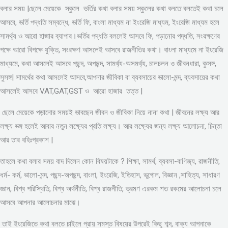
বলার সময় |ছেলে মেয়েকে স্কুলে ভর্তির কথা বলার সময় স্কুলের কথা বলতে বলতেই কথা চলে
আসবে, ভর্তি পদ্ধতি সম্বন্ধে, ভর্তি ফি, বাংলা মাধ্যম না ইংরেজি মাধ্যম, ইংরেজি মাধ্যম হলে
সামর্থ্য ও আরো হাজার ব্যাপার।ভর্তির পদ্ধতি বললেই আসবে ফি, পড়ানোর পদ্ধতি, সংরক্ষণের
পক্ষে আরো বিপক্ষে যুক্তি, সংরক্ষণ আসলেই আসবে রাজনীতির কথা। বাংলা মাধ্যমে না ইংরেজি
মাধ্যমে, কথা আসলেই আসবে পছন্দ, অপছন্দ, সামর্থ্য-অসমর্থ্য, চালচলন ও জীবনধারা, কুসঙ্গ,
সুসঙ্গ| সামর্থের কথা আসলেই আসবে,আপনার জীবিকা বা ব্যবসায়ের ভালো-মন্দ, ব্যবসায়ের কথা
আসলেই আসবে VAT,GAT,GST ও আরো হাজার তত্ত |
ছেলে মেয়েকে পড়ানোর সময়ই ভাবছেন জীবন ও জীবিকা নিয়ে নানা কথা | জীবনের লক্ষ্য আর
লক্ষ্য ভঙ্গ হলেই আবার নতুন লক্ষ্যের প্রতি লক্ষ্য। আর লক্ষ্যের জন্য লক্ষ্য আলোচনা, চিন্তা
আর তার বহিঃপ্রকাশ |
তাহলে কথা বলার সময় বাদ দিলেন কোন বিষয়টাকে ? শিক্ষা, সামর্থ, ব্যবসা-বাণিজ্য, রাজনীতি,
ধর্ম- কর্ম, ভালো-মন্দ, পছন্দ-অপছন্দ, বাংলা, ইংরেজি, ইতিহাস, ভূগোল, বিজ্ঞান ,সাহিত্য, সাধারণ
জ্ঞান, বিশ্ব পরিস্থিতি, বিশ্ব অর্থনীতি, বিশ্ব রাজনীতি, ভ্রমণ এরকম শত রকমের আলোচনা চলে
আসবে আপনার আলোচনার মাঝে।
তাই ইংরেজিতে কথা বলতে চাইলে প্রায় সমস্ত বিষয়ের উপরেই কিছু শব্দ, বাক্য আপনাকে