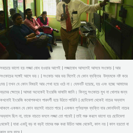
সবচেয়ে ভালো হয় লজ্জা বোধ হওয়ার আগেই | লজ্জাবোধ আসলেই আসবে সংকোচ | আর
সংকোচের সঙ্গেই আসে ভয়। | সংকোচ আর ভয় মিলেই যে কোন ব্যক্তির উদ্যমকে নষ্ট করে
দেয় | তখন যে কোন বিষয়ই আর শেখা হয়ে ওঠে না। যেমনটি হয়েছে, হয় এবং হচ্ছে আমাদের
বড়দের ক্ষেত্রে | আমরা অনেকেই ইংরেজি ভাষাটা জানি। কিন্তু সংকোচে মুখ না খোলার জন্য
কখনোই ইংরেজি কথোপকথনে পারদর্শী হয়ে উঠতে পারিনি | ছোটবেলা থেকেই নাচের অভ্যাস
থাকলে একজন যে কোন বয়সেই নাচতে পারে | একজন পূর্ণবয়স্ক ব্যক্তি যার কোনদিনই নাচের
অভ্যাস ছিল না, তাকে নাচতে বললে লজ্জা তো পাবেই | তাই শুরু করলে ভালো হয় ছোটবেলা
থেকেই | যারা একটু বড় বা বড়ই তাদের শুরু করা উচিত আজ থেকেই, কাল নয় | কাল হয়তো বা
কাল হয়ে যাবে |