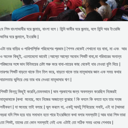
যে শিশু বাংলাভাষীর ঘরে জন্মায়, বাংলা বলে। হিন্দি ভাষীর ঘরে জন্মায়, বলে হিন্দি আর ইংরেজি
ভাসির ঘরে জন্মালে, ইংরেজি |
এটা তার বাড়ির ও পারিপার্শ্বিক পরিবেশের প্রভাব | শৈশব থেকেই শেখানো হয় বাবা, মা এবং আর
ও অনেক কিছুই, এলোমেলো ভাবেই।আস্তে আস্তে অবোধ শিশুটি বাবা,মা পরিবারের অনান্য
পরিজনের সঙ্গে ভাব বিনিময়ের চেষ্টা শুরু করে বাবা-মায়ের কাছ থেকেই ধার নেওয়া বুলি দিয়ে |
তারপর শিশুটি বাড়তে থাকে তিন তিল করে, বাড়তে থাকে তার মাতৃভাষার জ্ঞান এক সময় কথার
বাচালতায় ভুলিয়ে দেয় তার ধার নেওয়া মাতৃভাষার ঋণ |
শিশুটি কিন্তু কিছুই করেনি,তেমনভাবে | ভাব প্রকাশের জন্য অবলম্বন করেছিল নিজেরই
মাতৃভাষাকে |কথা শুনেছে, শুনে নিজের অজান্তে বুঝেছে ! কি বললে কি বলতে হবে তার সহজ
সমীকরণ | যা শুনেছে তাই বলছে | ভুল করলে যা, একটু আধটু শিখিয়েছে সবাই, এই যা |আমরা
বড়রা যদি শিশু হয়ে যায় সমাধান হতে পারে ইংরেজিতে কথা বলার সমস্যাটা | আর যারা শিশু তারা
তো শিশুই, তাদের তো কোন সমস্যাই নেই এবং এটাই তো সঠিক সময় ওদের শেখবার |