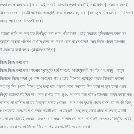
লজ্জা পেলে বন্ধ ঘরে | কারণ এই সময়টা আপনার লজ্জা থাকাটাই স্বাভাবিক | লজ্জা থাকলেই
থাকবে সংকোচ | যেটা আপনার প্রস্তুতি পর্বের সবচেয়ে বড় বাধা | কিন্তু থামলে চলবে না, থামলেই
হার। আপনাকে জিততেই হবে।
আমরা জানি আপনার যত বিপত্তি চেনা জানা পরিবেশেই | তাই সবচেয়ে বুদ্ধিমানের কাজ হল
অজানা অচেনা পরিবেশ যেখানে কেউ আপনাকে চেনে না সেখানেই সেরে নিতে পারেন আপনার
ইংরেজিতে কথা বলার প্রাথমিক তালিম |
নিজে নিজে কথা বলা
নিজে নিজে কথা বলা আপনার প্রস্তুতি পর্বে সবচেয়ে সাহায্যকারী পদ্ধতি এবং বন্ধু | মানুষ
নিজেকে নিজে লজ্জা খুব কম ক্ষেত্রেই পায়। তাই নিজেকে প্রস্তুত করতে নিজেরই কানের
সাহায্য নিন | তবে নিজের মুখে কথা বলে কানের থেকে সবসময় ঠিক হলো না ভুল হলো এমন
নিখুত মতামত চাইবেন না। মনে রাখতে হবে মুখও আপনার আর কানও আপনার, অন্য কারো নয়|
কানকে না জানিয়ে না হয় কিছুক্ষণ বকেই গেলেন | কান যখন বুঝতে পারবে তখন তো আপনি কিছু
শিখেছেনই, অন্তত কথা বলার গতিটা তো পেয়েছেনই| কিছু কিছু মাঝে মাঝে না হয় দু একটা
ভালো মন্দ শুনিয়েই দেবেন | তখনো যদি লজ্জা না যায় তো কান কে বলেই দেবেন যে কিছুদিন পরেই
না হয় আরো ভালো জিনিস দিয়ে না পাওয়ার খামতিটা ভরিয়ে দেবো |