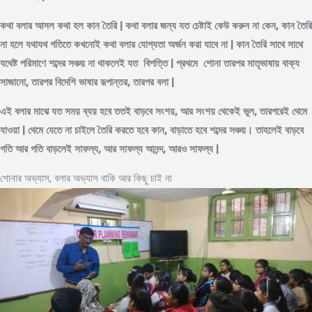
কথা বলার আসল কথা হল কান তৈরি | কথা বলার জন্য যত চেষ্টাই কেউ করুন না কেন, কান তৈরি
না হলে যথাযথ গতিতে কখনোই কথা বলার যোগ্যতা অর্জন করা যাবে না | কান তৈরি সাথে সাথে
যথেষ্ট পরিমাণে
শব্দের
সঞ্চয় না থাকলেই যত বিপত্তি | প্রথমে শোনা তারপর মাতৃভাষায় বাক্য
সাজানো, তারপর বিদেশি ভাষার রূপান্তর, তারপর বলা |
এই বলার মাঝে যত সময় ব্যয় হবে ততই বাড়বে সংশয়, আর সংশয় থেকেই ভুল, তারপরেই থেমে
যাওয়া | থেমে যেতে না চাইলে তৈরি করতে হবে কান, বাড়াতে হবে শব্দের সঞ্চয়। তাহলেই বাড়বে
গতি আর গতি বাড়লেই সাফল্য, আর সাফল্য আনন্দ, আরও সাফল্য |
শোনার অভ্যাস, বলার অভ্যাস বাকি আর কিছু চাই না