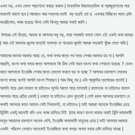
এখন নয়, এখন যেমন পড়াশোনা করছে করুক | মাধ্যমিক উচ্চমাধ্যমিক বা গ্রাজুয়েশনের পরে
করলেই ভালো হবে | আমরাও আর সকলের মতই বড় হয়েই তো দু একবার বিচ্ছিন্ন
ভাবে
চেষ্টা
করেছিলাম, কাজ হয়েছে কিনা সেটা কিন্তু আমরা সবাই জানি।
উপরের এই চিন্তা, আমার বা আপনার শুধু নয়, সারা সমাজই বলতে গেলে এই একই কথা ভাবছে
| আর এই ভাবনার ভুলের মধ্যেই সাফল্য না পাওয়ার ভুলটা আমরা সহজেই খুঁজে পেতে পারি |
আমাদের জানার দরকার আছে যে, কথা বলার জন্য সব সময় শেখার দরকার হয় না | আপনি
বাঙালি, বাংলা কথা বলার জন্য আপনাকে কি ঠিক সেই ভাবে বাংলা কথা শেখানো হয়েছে ? যেমন
ভাবে আপনাকে ইংরেজি শেখার জন্য মেহনত করতে হয় বা হচ্ছে ? আপনার চারপাশে লোকের
বাংলা বলছে বলেই আপনি বাংলা শিখছেন | আর কিছু নয় | এটা প্রকৃতির ব্যাপারের মতোই |
আপনি গায়ে রোদ মাখতে না চাইলেও সূর্যের আলো গায়ে লাগবেই | বাতাসকে না চাইলেও বাতাস
আপনার গায়ে ছোঁয়া দেবেই | দেখতে না চাইলেও চোখ খুলবেই | সেই রকম আপনার চারপাশে যে
কথাই আপনার কানে আসবে সেটা শিখবেনই, না চাইলেও | তাই আমরা অনেকে ইংরেজির চেয়ে
হিন্দিটা একটু ভালোই বলি এবং কাজ চালিয়ে নিই |তার কারণ বাংলা ভাষার পরেই হিন্দি ভাষাভাষী
মানুষ আমাদের চারপাশে অনেক বেশি, ইংরেজি ভাষাভাষী মানুষের চেয়ে | তাই আপনার দরকার
একটা পরিবেশ যেখানে অনেকেই ইংরেজিতে কথা বলছে অথবা বলার চেষ্টা চালিয়ে যাচ্ছে |