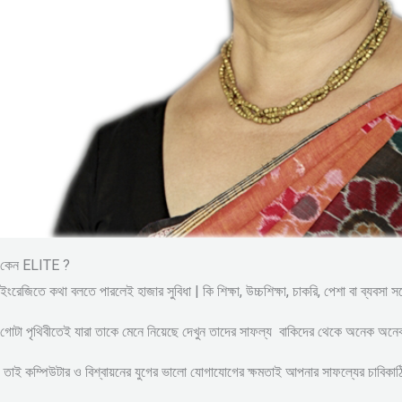
কেন ELITE ?
ইংরেজিতে কথা বলতে পারলেই হাজার সুবিধা | কি শিক্ষা, উচ্চশিক্ষা, চাকরি, পেশা বা ব্যবসা 
গোটা পৃথিবীতেই যারা তাকে মেনে নিয়েছে দেখুন তাদের সাফল্য বাকিদের থেকে অনেক অন
তাই কম্পিউটার ও বিশ্বায়নের যুগের ভালো যোগাযোগের ক্ষমতাই আপনার সাফল্যের চাবিকাঠি